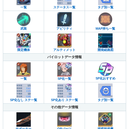
一覧
ステータス一覧
タグ別一覧
武装
アビリティ
MAP持ち一覧
限定機体
アルティメット
開発経路図
パイロットデータ情報
SP化おすすめ
一覧
SP化一覧
SP化なし ステ一覧
SP化あり ステ一覧
タグ別一覧
その他データ情報
サポーター
OPパーツ
研究技術書