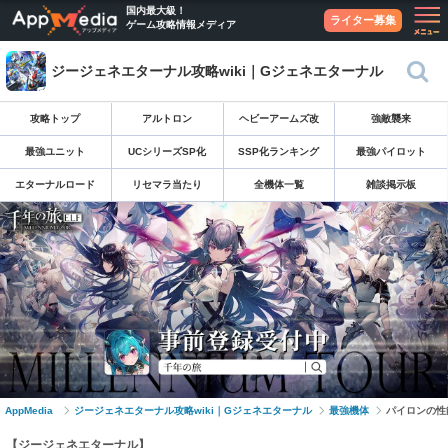
国内最大級！
ライター募集
ゲーム攻略情報メディア
ジージェネエターナル攻略wiki｜Gジェネエターナル
攻略トップ
アルトロン
ヘビーアームズ改
強敵襲来
最強ユニット
UCシリーズSP化
SSP化ランキング
最強パイロット
エターナルロード
リセマラ当たり
全機体一覧
雑談掲示板
AppMedia
ジージェネエターナル攻略wiki｜Gジェネエターナル
最強機体
パイロンの性
【ジージェネエターナル】