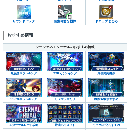
サウンドパック
鹵獲可能な機体
ドロップまとめ
おすすめ情報
ジージェネエターナルのおすすめ情報
最強機体ランキング
SSP化ランキング
最強開発機体
SSR最強ランキング
リセマラ当たり
機体SP化おすすめ
エターナルロード攻略
最強パイロット
キャラSP化おすすめ