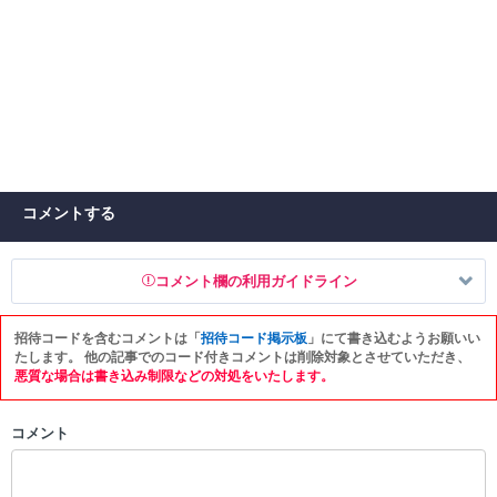
コメントする
コメント欄の利用ガイドライン
招待コードを含むコメントは「
招待コード掲示板
」にて書き込むようお願いい
以下の書き込みを禁止とし、場合によってはコメント削除や書き込み制
たします。 他の記事でのコード付きコメントは削除対象とさせていただき、
限を行う可能性がございます。 あらかじめご了承ください。
悪質な場合は書き込み制限などの対処をいたします。
・公序良俗に反する投稿
コメント
・スパムなど、記事内容と関係のない投稿
・誰かになりすます行為
・個人情報の投稿や、他者のプライバシーを侵害する投稿