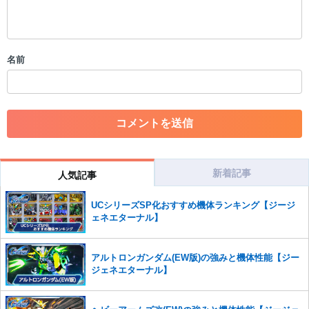
・一度削除された投稿を再び投稿すること
・外部サイトへの誘導や宣伝
・アカウントの売買など金銭が絡む内容の投稿
・各ゲームのネタバレを含む内容の投稿
名前
・その他、管理者が不適切と判断した投稿
コメントの削除につきましては下記フォームより申請をいた
だけますでしょうか。
コメントの削除を申請する
※投稿内容を確認後、順次対応さ
せていただきます。ご了承ください。
※一度削除したコメントは復元ができませんのでご注意くだ
さい。
新着記事
人気記事
また、過度な利用規約の違反や、弊社に損害の及ぶ内容の書き込みがあ
UCシリーズSP化おすすめ機体ランキング【ジージ
った場合は、法的措置をとらせていただく場合もございますので、あら
ェネエターナル】
かじめご理解くださいませ。
アルトロンガンダム(EW版)の強みと機体性能【ジー
ジェネエターナル】