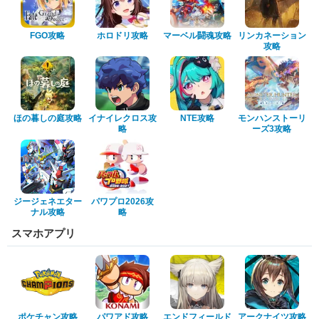
FGO攻略
ホロドリ攻略
マーベル闘魂攻略
リンカネーション
攻略
ほの暮しの庭攻略
イナイレクロス攻
NTE攻略
モンハンストーリ
略
ーズ3攻略
ジージェネエター
パワプロ2026攻
ナル攻略
略
スマホアプリ
ポケチャン攻略
パワアド攻略
エンドフィールド
アークナイツ攻略