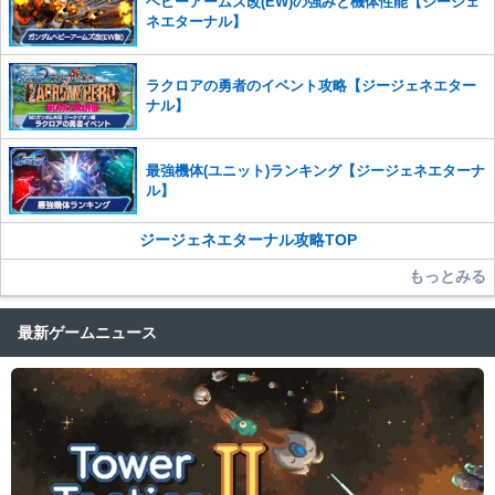
ヘビーアームズ改(EW)の強みと機体性能【ジージェ
ネエターナル】
ラクロアの勇者のイベント攻略【ジージェネエター
ナル】
最強機体(ユニット)ランキング【ジージェネエターナ
ル】
ジージェネエターナル攻略TOP
もっとみる
最新ゲームニュース