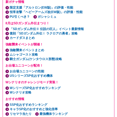
新ガチャ情報
限定支援「アルトロン(EW版)」の評価・性能
恒常攻撃「ヘビーアームズ改(EW版)」の評価・性能
PU引くべき？
ガシャシミュ
8月はSDガンダム外伝まつり！
「SDガンダム外伝Ⅱ 伝説の巨人」イベント最新情報
復刻「SDガンダム外伝Ⅰ ラクロアの勇者」攻略
カードダスまとめ
強敵襲来イベントが開催！
強敵襲来イベントまとめ
ムシャゴースト攻略
騎士ガンダム(ケンタウロス形態)攻略
お台場ユニコーンが配布！
お台場ユニコーンの性能
USシリーズSP化おすすめ機体
Wシナリオのチャレンジモード実装！
WシリーズSP化おすすめランキング
Wシナリオ攻略
おすすめ情報
SSP化おすすめランキング
キャラSP化のおすすめと強化倍率
リセマラ当たり
最強機体ランキング