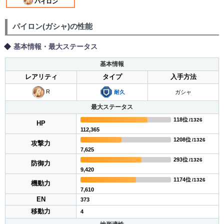
パイロン
パイロン(ガシャ)の性能
基本情報・最大ステータス
基本情報
レアリティ
タイプ
入手方法
R
耐久
ガシャ
最大ステータス
118位
/1326
HP
112,365
1208位
/1326
攻撃力
7,625
293位
/1326
防御力
9,420
1174位
/1326
機動力
7,610
EN
373
移動力
4