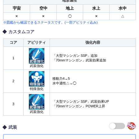
地形適性
宇宙
空中
地上
水上
水中
✕
✕
◯
✕
△
※図鑑から確認できるステータスです。(一部アビリティ込み)
カスタムコア
コア
アビリティ
強化内容
「大型マシンガン SSP」追加
1
「70mmマシンガン」武装効果追加
武装強化
移動力4→5
2
水中適性△→◯
特殊強化
「大型マシンガン SSP」武装効果UP
3
「70mmマシンガン」POWER上昇
武装強化
武装