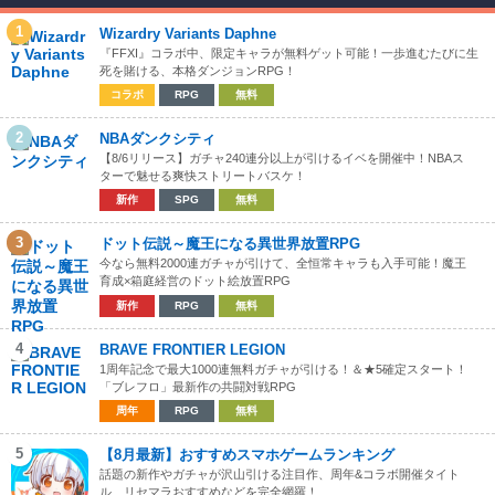
1
Wizardry Variants Daphne
『FFXI』コラボ中、限定キャラが無料ゲット可能！一歩進むたびに生
死を賭ける、本格ダンジョンRPG！
コラボ
RPG
無料
2
NBAダンクシティ
【8/6リリース】ガチャ240連分以上が引けるイベを開催中！NBAス
ターで魅せる爽快ストリートバスケ！
新作
SPG
無料
3
ドット伝説～魔王になる異世界放置RPG
今なら無料2000連ガチャが引けて、全恒常キャラも入手可能！魔王
育成×箱庭経営のドット絵放置RPG
新作
RPG
無料
4
BRAVE FRONTIER LEGION
1周年記念で最大1000連無料ガチャが引ける！＆★5確定スタート！
「ブレフロ」最新作の共闘対戦RPG
周年
RPG
無料
5
【8月最新】おすすめスマホゲームランキング
話題の新作やガチャが沢山引ける注目作、周年&コラボ開催タイト
ル、リセマラおすすめなどを完全網羅！