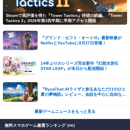
Steamで高評価を得た『Tower Tactics』待望の続編、『Tower
Tactics 2』2026年第3四半期に早期アクセス開始
『グランド・セフト・オートVI』最新映像が
NetflixとYouTubeに8月27日登場！
14年ぶりのシリーズ完全新作『幻想水滸伝
STAR LEAP』が本日から配信開始！
『RyzaChat:AIライザと創るあなただけのひと
夏の夢物語』レビュー。会話を中心に自由な冒
険を進めていくシステムはこれまでにない新鮮
な体験が楽しめる【先行プレイレポート】
最新ゲームニュースをもっと見る
無料スマホゲーム厳選ランキング
【PR】