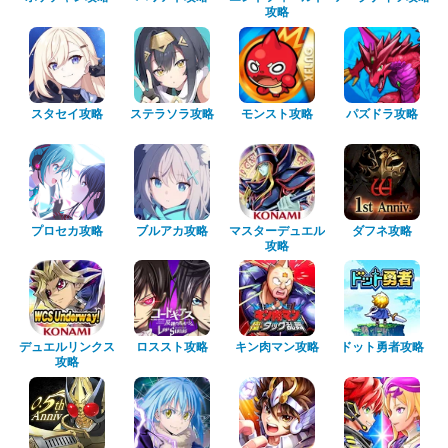
攻略
スタセイ攻略
ステラソラ攻略
モンスト攻略
パズドラ攻略
プロセカ攻略
ブルアカ攻略
マスターデュエル
ダフネ攻略
攻略
デュエルリンクス
ロススト攻略
キン肉マン攻略
ドット勇者攻略
攻略