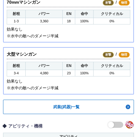
70mmマシンガン
/
射撃
物理
射程
パワー
EN
命中
クリティカル
1-3
3,360
18
100%
0%
効果なし
※水中の敵へのダメージ半減
大型マシンガン
/
射撃
物理
射程
パワー
EN
命中
クリティカル
3-4
4,080
23
100%
0%
効果なし
※水中の敵へのダメージ半減
武装(武器)一覧
アビリティ・機構
アビリティ