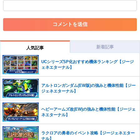
コメントの削除につきましては下記フォームより申請をいた
だけますでしょうか。
コメントの削除を申請する
※投稿内容を確認後、順次対応さ
せていただきます。ご了承ください。
※一度削除したコメントは復元ができませんのでご注意くだ
さい。
新着記事
人気記事
また、過度な利用規約の違反や、弊社に損害の及ぶ内容の書き込みがあ
UCシリーズSP化おすすめ機体ランキング【ジージ
った場合は、法的措置をとらせていただく場合もございますので、あら
ェネエターナル】
かじめご理解くださいませ。
アルトロンガンダム(EW版)の強みと機体性能【ジー
ジェネエターナル】
ヘビーアームズ改(EW)の強みと機体性能【ジージェ
ネエターナル】
ラクロアの勇者のイベント攻略【ジージェネエター
ナル】