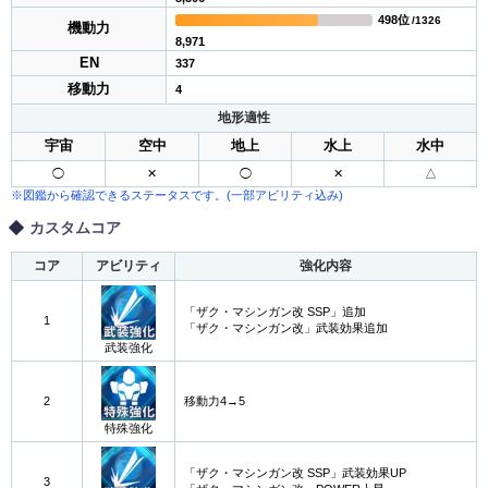
498位
/1326
機動力
8,971
EN
337
移動力
4
地形適性
宇宙
空中
地上
水上
水中
◯
✕
◯
✕
△
※図鑑から確認できるステータスです。(一部アビリティ込み)
カスタムコア
コア
アビリティ
強化内容
「ザク・マシンガン改 SSP」追加
1
「ザク・マシンガン改」武装効果追加
武装強化
2
移動力4→5
特殊強化
「ザク・マシンガン改 SSP」武装効果UP
3