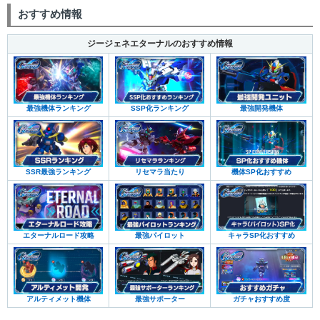
おすすめ情報
ジージェネエターナルのおすすめ情報
最強機体ランキング
SSP化ランキング
最強開発機体
SSR最強ランキング
リセマラ当たり
機体SP化おすすめ
エターナルロード攻略
最強パイロット
キャラSP化おすすめ
アルティメット機体
最強サポーター
ガチャおすすめ度