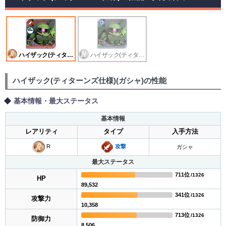
ハイザック(ティターンズ仕様)
ハイザック(ティターンズ仕様)
ハイザック(ティターンズ仕様)(ガシャ)の性能
基本情報・最大ステータス
基本情報
レアリティ
タイプ
入手方法
R
攻撃
ガシャ
最大ステータス
711位
/1326
HP
89,532
341位
/1326
攻撃力
10,358
713位
/1326
防御力
8,506