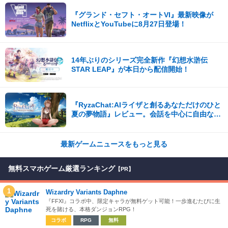
『グランド・セフト・オートVI』最新映像が
NetflixとYouTubeに8月27日登場！
14年ぶりのシリーズ完全新作『幻想水滸伝
STAR LEAP』が本日から配信開始！
『RyzaChat:AIライザと創るあなただけのひと
夏の夢物語』レビュー。会話を中心に自由な冒
険を進めていくシステムはこれまでにない新鮮
な体験が楽しめる【先行プレイレポート】
最新ゲームニュースをもっと見る
無料スマホゲーム厳選ランキング
【PR】
1
Wizardry Variants Daphne
『FFXI』コラボ中、限定キャラが無料ゲット可能！一歩進むたびに生
死を賭ける、本格ダンジョンRPG！
コラボ
RPG
無料