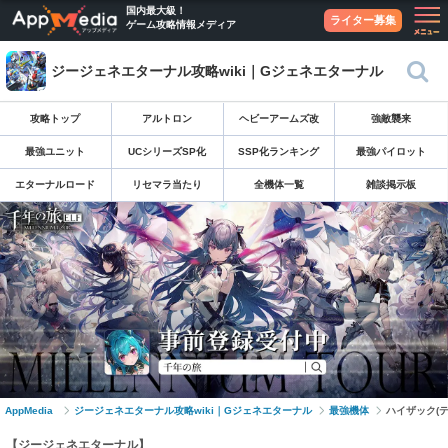
国内最大級！
ライター募集
ゲーム攻略情報メディア
ジージェネエターナル攻略wiki｜Gジェネエターナル
攻略トップ
アルトロン
ヘビーアームズ改
強敵襲来
最強ユニット
UCシリーズSP化
SSP化ランキング
最強パイロット
エターナルロード
リセマラ当たり
全機体一覧
雑談掲示板
AppMedia
ジージェネエターナル攻略wiki｜Gジェネエターナル
最強機体
ハイザック(
【ジージェネエターナル】