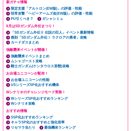
新ガチャ情報
限定支援「アルトロン(EW版)」の評価・性能
恒常攻撃「ヘビーアームズ改(EW版)」の評価・性能
PU引くべき？
ガシャシミュ
8月はSDガンダム外伝まつり！
「SDガンダム外伝Ⅱ 伝説の巨人」イベント最新情報
復刻「SDガンダム外伝Ⅰ ラクロアの勇者」攻略
カードダスまとめ
強敵襲来イベントが開催！
強敵襲来イベントまとめ
ムシャゴースト攻略
騎士ガンダム(ケンタウロス形態)攻略
お台場ユニコーンが配布！
お台場ユニコーンの性能
USシリーズSP化おすすめ機体
Wシナリオのチャレンジモード実装！
WシリーズSP化おすすめランキング
Wシナリオ攻略
おすすめ情報
SSP化おすすめランキング
キャラSP化のおすすめと強化倍率
リセマラ当たり
最強機体ランキング