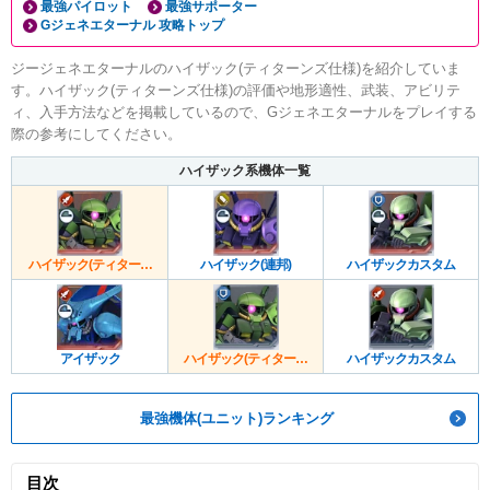
最強パイロット
最強サポーター
Gジェネエターナル 攻略トップ
ジージェネエターナルのハイザック(ティターンズ仕様)を紹介していま
す。ハイザック(ティターンズ仕様)の評価や地形適性、武装、アビリテ
ィ、入手方法などを掲載しているので、Gジェネエターナルをプレイする
際の参考にしてください。
ハイザック系機体一覧
ハイザック(ティターン
ハイザック(連邦)
ハイザックカスタム
ズ)
アイザック
ハイザック(ティターン
ハイザックカスタム
ズ)
最強機体(ユニット)ランキング
目次