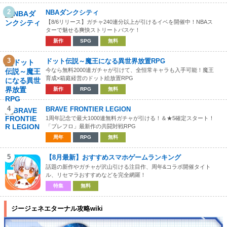
2
NBAダンクシティ
【8/6リリース】ガチャ240連分以上が引けるイベを開催中！NBAス
ターで魅せる爽快ストリートバスケ！
新作
SPG
無料
3
ドット伝説～魔王になる異世界放置RPG
今なら無料2000連ガチャが引けて、全恒常キャラも入手可能！魔王
育成×箱庭経営のドット絵放置RPG
新作
RPG
無料
4
BRAVE FRONTIER LEGION
1周年記念で最大1000連無料ガチャが引ける！＆★5確定スタート！
「ブレフロ」最新作の共闘対戦RPG
周年
RPG
無料
5
【8月最新】おすすめスマホゲームランキング
話題の新作やガチャが沢山引ける注目作、周年&コラボ開催タイト
ル、リセマラおすすめなどを完全網羅！
特集
無料
ジージェネエターナル攻略wiki