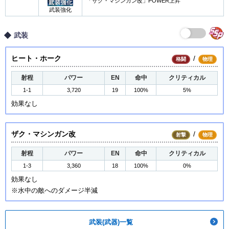
「ザク・マシンガン改」POWER上昇
武装強化
武装
ヒート・ホーク
/
格闘
物理
射程
パワー
EN
命中
クリティカル
1-1
3,720
19
100%
5%
効果なし
ザク・マシンガン改
/
射撃
物理
射程
パワー
EN
命中
クリティカル
1-3
3,360
18
100%
0%
効果なし
※水中の敵へのダメージ半減
武装(武器)一覧