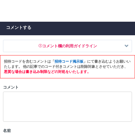
コメントする
コメント欄の利用ガイドライン
招待コードを含むコメントは「
招待コード掲示板
」にて書き込むようお願いい
以下の書き込みを禁止とし、場合によってはコメント削除や書き込み制
たします。 他の記事でのコード付きコメントは削除対象とさせていただき、
限を行う可能性がございます。 あらかじめご了承ください。
悪質な場合は書き込み制限などの対処をいたします。
・公序良俗に反する投稿
コメント
・スパムなど、記事内容と関係のない投稿
・誰かになりすます行為
・個人情報の投稿や、他者のプライバシーを侵害する投稿
・一度削除された投稿を再び投稿すること
・外部サイトへの誘導や宣伝
・アカウントの売買など金銭が絡む内容の投稿
・各ゲームのネタバレを含む内容の投稿
名前
・その他、管理者が不適切と判断した投稿