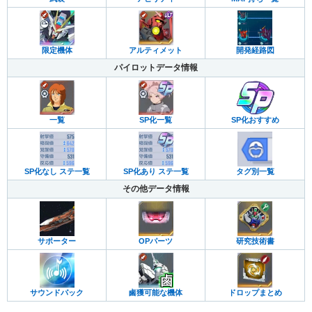
限定機体
アルティメット
開発経路図
パイロットデータ情報
SP化おすすめ
一覧
SP化一覧
SP化なし ステ一覧
SP化あり ステ一覧
タグ別一覧
その他データ情報
サポーター
OPパーツ
研究技術書
サウンドパック
鹵獲可能な機体
ドロップまとめ