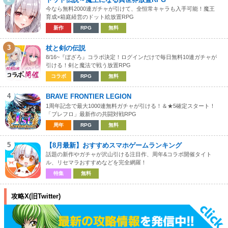
今なら無料2000連ガチャが引けて、全恒常キャラも入手可能！魔王
育成×箱庭経営のドット絵放置RPG
新作
RPG
無料
3
杖と剣の伝説
8/16~『ぼざろ』コラボ決定！ログインだけで毎日無料10連ガチャが
引ける！剣と魔法で戦う放置RPG
コラボ
RPG
無料
4
BRAVE FRONTIER LEGION
1周年記念で最大1000連無料ガチャが引ける！＆★5確定スタート！
「ブレフロ」最新作の共闘対戦RPG
周年
RPG
無料
5
【8月最新】おすすめスマホゲームランキング
話題の新作やガチャが沢山引ける注目作、周年&コラボ開催タイト
ル、リセマラおすすめなどを完全網羅！
特集
無料
攻略X(旧Twitter)