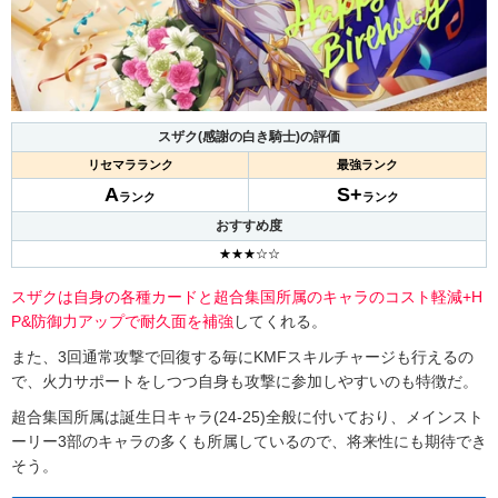
スザク(感謝の白き騎士)の評価
リセマラランク
最強ランク
A
S+
ランク
ランク
おすすめ度
★★★☆☆
スザクは自身の各種カードと超合集国所属のキャラのコスト軽減+H
P&防御力アップで耐久面を補強
してくれる。
また、3回通常攻撃で回復する毎にKMFスキルチャージも行えるの
で、火力サポートをしつつ自身も攻撃に参加しやすいのも特徴だ。
超合集国所属は誕生日キャラ(24-25)全般に付いており、メインスト
ーリー3部のキャラの多くも所属しているので、将来性にも期待でき
そう。