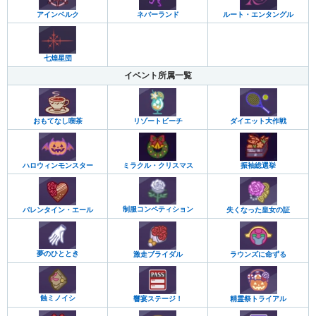
アインベルク
ネバーランド
ルート・エンタングル
七煌星団
イベント所属一覧
おもてなし喫茶
リゾートビーチ
ダイエット大作戦
ミラクル・クリスマス
振袖総選挙
ハロウィンモンスター
制服コンペティション
バレンタイン・エール
失くなった皇女の証
夢のひととき
ラウンズに命ずる
激走ブライダル
蝕ミノイシ
響宴ステージ！
精霊祭トライアル