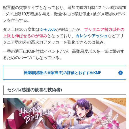
配置型の突撃タイプとなっており、追加で味方1体にスキル威力増加
+ダメ上限10万増加を与え、敵全体には移動停止+被ダメ増加のデバ
フを付与する。
ダメ上限10万増加は
シャルル
が登場したが、
ブリタニア勢力以外の
上限も伸ばせるのが強み
となっており、
カレン
や
アッシュ
などブリ
タニア勢力外の高火力アタッカーを強化できるのは強み。
一番の適正はKMF討伐イベントだが、高難易度ボスを一気に撃破す
るためのパーツにもなっている。
神楽耶(感謝の皇家当主)の評価とおすすめKMF
セシル(感謝の歓喜な技術者)