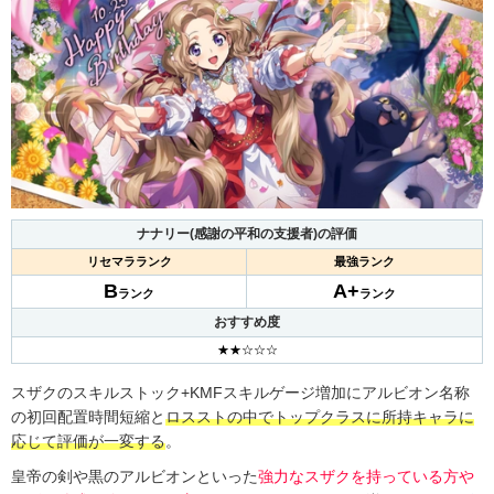
ナナリー(感謝の平和の支援者)の評価
リセマラランク
最強ランク
B
A+
ランク
ランク
おすすめ度
★★☆☆☆
スザクのスキルストック+KMFスキルゲージ増加にアルビオン名称
の初回配置時間短縮と
ロスストの中でトップクラスに所持キャラに
応じて評価が一変する
。
皇帝の剣や黒のアルビオンといった
強力なスザクを持っている方や