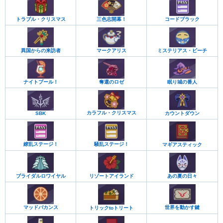
トラブル・クリスマス
三色志開幕！
コードブラック
異国からの来訪者
マークアリス
ミステリアス・ビーチ
ナイトプール！
奪還のロゼ
眠り城の番人
カラフル・クリスマス
カウントダウン
SBK
繚乱ステージ！
騒乱ステージ！
マギアスティック
ブライダルロワイヤル
リゾートアイランド
あの夏の日々
マッドバカンス
世界を動かす鍵
トリックtoトリート