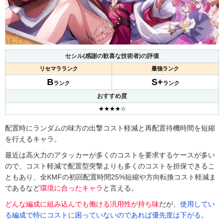
セシル(感謝の歓喜な技術者)の評価
リセマラランク
最強ランク
B
S+
ランク
ランク
おすすめ度
★★★★☆
配置時にランダムの味方の出撃コスト軽減と再配置待機時間を短縮
を行えるキャラ。
最近は高火力のアタッカーが多くのコストを要求するケースが多い
ので、コスト軽減で配置型突撃よりも多くのコストを担保できるこ
ともあり、全KMFの初回配置時間25%短縮や方向転換コスト軽減ま
であるなど
環境に合ったキャラ
と言える。
どんな編成に組み込んでも働ける汎用性が持ち味
だが、
使用してい
る編成で特にコストに困っていないのであれば優先度は下がる
。