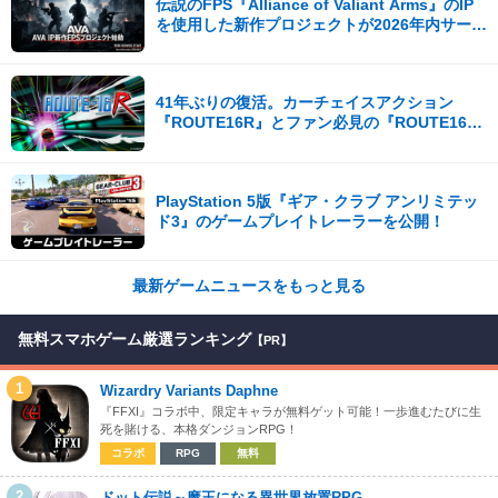
伝説のFPS『Alliance of Valiant Arms』のIP
を使用した新作プロジェクトが2026年内サービ
ス開始！
41年ぶりの復活。カーチェイスアクション
『ROUTE16R』とファン必見の『ROUTE16
COLLECTION』が同時発売
PlayStation 5版『ギア・クラブ アンリミテッ
ド3』のゲームプレイトレーラーを公開！
最新ゲームニュースをもっと見る
無料スマホゲーム厳選ランキング
【PR】
1
Wizardry Variants Daphne
『FFXI』コラボ中、限定キャラが無料ゲット可能！一歩進むたびに生
死を賭ける、本格ダンジョンRPG！
コラボ
RPG
無料
2
ドット伝説～魔王になる異世界放置RPG