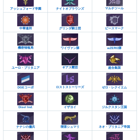
マルチツール
アッシュフォード学園
ナイトオブラウンズ
中華連邦
ピースマーク
グリンダ騎士団
機密情報局
ワイヴァン隊
wZERO隊
ギアス嚮団
超合集国
ユーロ・ブリタニア
ロストストーリーズ
DGEコーポ
ゼロ・レクイエム
ジルクスタン王国
Disel Ind.
イザヨイ
ナナシの傭兵
喫茶シュマリ
ネオ・ブリタニア帝国