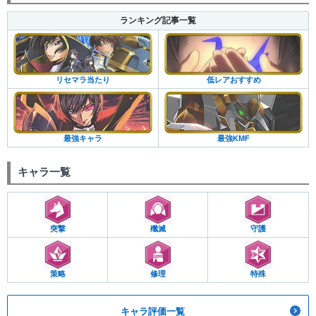
ランキング記事一覧
低レアおすすめ
リセマラ当たり
最強KMF
最強キャラ
キャラ一覧
突撃
殲滅
守護
策略
修理
特殊
キャラ評価一覧