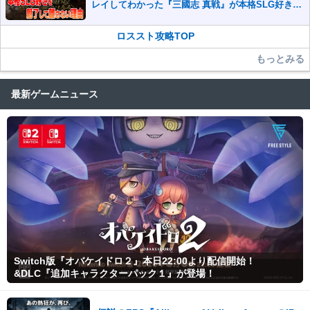
レイしてわかった『三國志 真戦』が本格SLG好きを
魅了して離さないワケ
ロススト攻略TOP
もっとみる
最新ゲームニュース
Switch版『オバケイドロ２』本日22:00より配信開始！
&DLC『追加キャラクターパック１』が登場！