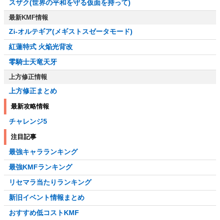
スザク(世界の平和を守る仮面を持って)
最新KMF情報
Zi-オルテギア(メギストスゼータモード)
紅蓮特式 火焔光背改
零騎士天竜天牙
上方修正情報
上方修正まとめ
最新攻略情報
チャレンジ5
注目記事
最強キャラランキング
最強KMFランキング
リセマラ当たりランキング
新旧イベント情報まとめ
おすすめ低コストKMF