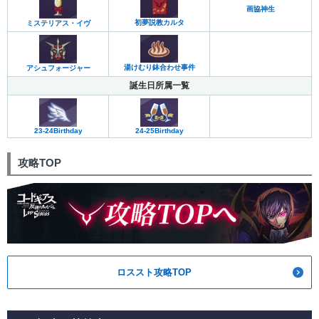
画協神生
初夢説教カルタ
ミステリアス・イヴ
湯けむり鉢合わせ事件
アシュフォージャー
誕生日所属一覧
23-24Birthday
24-25Birthday
攻略TOP
ロススト攻略TOP