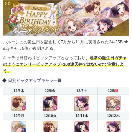
ルルーシュの誕生日を記念して7月から11月に実装された24-25Birth
dayキャラ5体が復刻される。
キャラは日替わりピックアップとなっており、
通常の誕生日ガチャ
のようにオンリーピックアップ+100連天井ではないので注意しよ
う。
日別ピックアップキャラ一覧
12/5木
12/6金
12/7
土
12/8
日
12/9月
12/10火
12/11水
12/12木