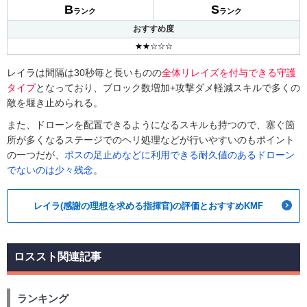
B
S
ランク
ランク
おすすめ度
★★☆☆☆
レイラは間隔は30秒毎と長いものの
全体リレイズを付与できる守護
タイプ
となっており、ブロック数増加+攻撃ダメ軽減スキルで多くの
敵を堰き止められる。
また、ドローンを配置できるようになるスキルも持つので、塞ぐ箇
所が多くなるステージでのヘリ処理などが行いやすいのもポイント
の一つだが、
ボスの足止めなどに利用できる耐久値のあるドローン
でないのは少々残念
。
レイラ(感謝の理想を求める指揮官)の評価とおすすめKMF
ロススト関連記事
ランキング