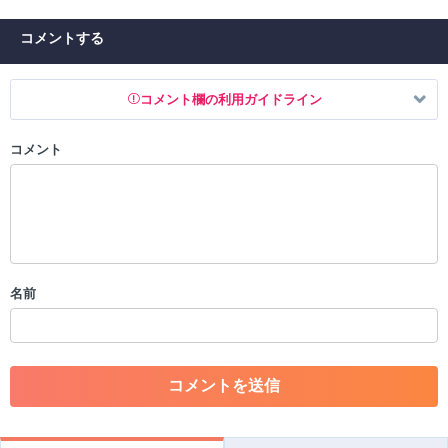
コメントする
コメント欄の利用ガイドライン
コメント
以下の書き込みを禁止とし、場合によってはコメント削除や書き込み制
限を行う可能性がございます。 あらかじめご了承ください。
・公序良俗に反する投稿
・スパムなど、記事内容と関係のない投稿
・誰かになりすます行為
・個人情報の投稿や、他者のプライバシーを侵害する投稿
名前
・一度削除された投稿を再び投稿すること
・外部サイトへの誘導や宣伝
・アカウントの売買など金銭が絡む内容の投稿
・各ゲームのネタバレを含む内容の投稿
・その他、管理者が不適切と判断した投稿
コメントの削除につきましては下記フォームより申請をいた
だけますでしょうか。