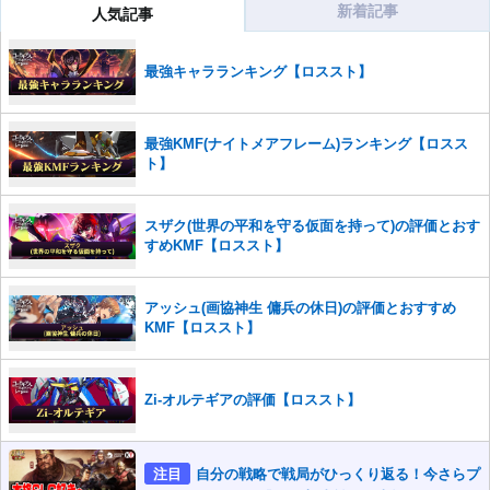
新着記事
人気記事
コメントの削除を申請する
※投稿内容を確認後、順次対応さ
せていただきます。ご了承ください。
最強キャラランキング【ロススト】
※一度削除したコメントは復元ができませんのでご注意くだ
さい。
また、過度な利用規約の違反や、弊社に損害の及ぶ内容の書き込みがあ
最強KMF(ナイトメアフレーム)ランキング【ロスス
った場合は、法的措置をとらせていただく場合もございますので、あら
ト】
かじめご理解くださいませ。
スザク(世界の平和を守る仮面を持って)の評価とおす
すめKMF【ロススト】
アッシュ(画協神生 傭兵の休日)の評価とおすすめ
KMF【ロススト】
Zi-オルテギアの評価【ロススト】
注目
自分の戦略で戦局がひっくり返る！今さらプ