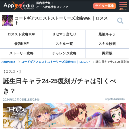
国内最大級！
ライター募集
ゲーム攻略情報メディア
コードギアスロストストーリーズ攻略Wiki｜ロスス
ト
ロススト攻略TOP
リセマラ当たり
最強キャラ
最強KMF
スキル一覧
スキル検索
ストーリー攻略
チャレンジ攻略
掲示板
AppMedia
コードギアスロストストーリーズ攻略Wiki｜ロススト
誕生日キャラ24-25復
【ロススト】
誕生日キャラ24-25復刻ガチャは引くべ
き？
AppMedia編集部
2024年12月04日18時23分