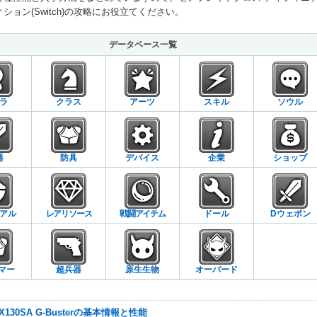
ション(Switch)の攻略にお役立てください。
Mute
データベース一覧
ラ
クラス
アーツ
スキル
ソウル
器
防具
デバイス
企業
ショップ
アル
レアリソース
戦闘アイテム
ドール
Dウェポン
マー
超兵器
原生生物
オーバード
-FX130SA G-Busterの基本情報と性能