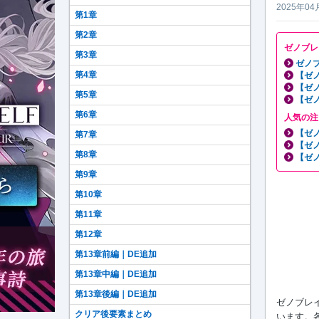
2025年04
第1章
第2章
ゼノブレ
第3章
ゼノブ
第4章
【ゼ
【ゼ
第5章
【ゼ
第6章
人気の注
【ゼ
第7章
【ゼ
第8章
【ゼ
第9章
第10章
第11章
第12章
第13章前編｜DE追加
第13章中編｜DE追加
第13章後編｜DE追加
ゼノブレイド
クリア後要素まとめ
います。