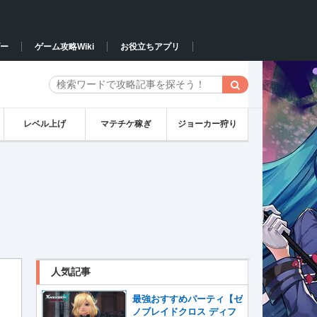
ー
ゲーム攻略Wiki
お役立ちアプリ
レベル上げ
マテチケ稼ぎ
ジョーカー狩り
人気記事
最強おすすめパーティ【ゼ
ノブレイドクロス ディフ