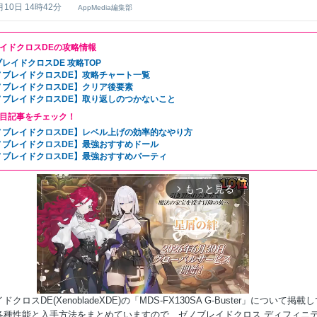
月10日 14時42分
AppMedia編集部
イドクロスDEの攻略情報
レイドクロスDE 攻略TOP
ノブレイドクロスDE】攻略チャート一覧
ノブレイドクロスDE】クリア後要素
ノブレイドクロスDE】取り返しのつかないこと
目記事をチェック！
ノブレイドクロスDE】レベル上げの効率的なやり方
ノブレイドクロスDE】最強おすすめドール
ノブレイドクロスDE】最強おすすめパーティ
もっと見る
arrow_forward_ios
クロスDE(XenobladeXDE)の「MDS-FX130SA G-Buster」について掲載
各種性能と入手方法をまとめていますので、ゼノブレイドクロス ディフィニ