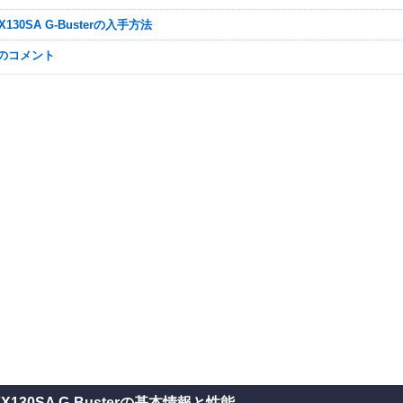
-FX130SA G-Busterの入手方法
なのコメント
FX130SA G-Busterの基本情報と性能