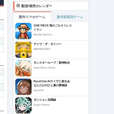
配信/発売カレンダー
新作スマホゲーム
新作家庭用ゲーム
ONE PIECE 海のごちそうレス
トラン
Bandai Namco
デイヴ・ザ・ダイバー
MINTROCKET
モンスターループ：獣神転生
SuperNova Game
RyzaChat:AIライザと創るあ
なただけのひと夏の夢物語
SpiralAI
ダンジョン見聞録
Super Planet