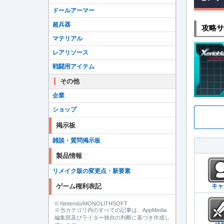
ドールアーマー
超兵器
攻略サ
マテリアル
レアリソース
戦闘用アイテム
その他
企業
ショップ
掲示板
雑談・質問掲示板
製品情報
リメイク版の変更点・新要素
ゲーム権利表記
キャ
© Nintendo/MONOLITHSOFT
※当カテゴリ内のすべての記事は、AppMedia
編集部及びライター独自の判断に基づき作成し