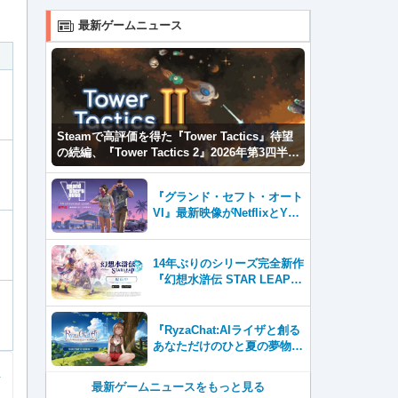
最新ゲームニュース
Steamで高評価を得た『Tower Tactics』待望
の続編、『Tower Tactics 2』2026年第3四半期
に早期アクセス開始
『グランド・セフト・オート
VI』最新映像がNetflixとYou
Tubeに8月27日登場！
14年ぶりのシリーズ完全新作
『幻想水滸伝 STAR LEAP』
が本日から配信開始！
『RyzaChat:AIライザと創る
あなただけのひと夏の夢物
語』レビュー。会話を中心に
自由な冒険を進めていくシス
最新ゲームニュースをもっと見る
テムはこれまでにない新鮮な