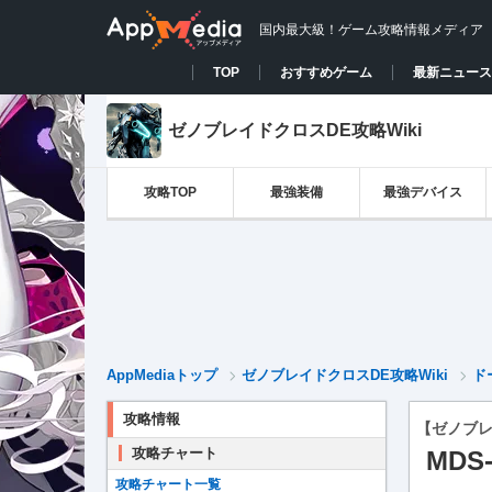
国内最大級！ゲーム攻略情報メディア
TOP
おすすめゲーム
最新ニュース
ゼノブレイドクロスDE攻略Wiki
攻略TOP
最強装備
最強デバイス
AppMediaトップ
ゼノブレイドクロスDE攻略Wiki
ド
攻略情報
【ゼノブレ
攻略チャート
MDS
攻略チャート一覧