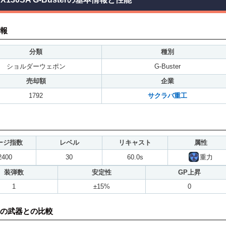
報
分類
種別
ショルダーウェポン
G-Buster
売却額
企業
1792
サクラバ重工
ージ指数
レベル
リキャスト
属性
2400
30
60.0s
重力
装弾数
安定性
GP上昇
1
±15%
0
の武器との比較