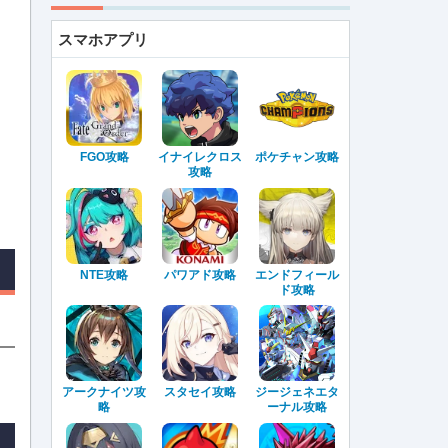
スマホアプリ
FGO攻略
イナイレクロス
ポケチャン攻略
攻略
NTE攻略
パワアド攻略
エンドフィール
ド攻略
アークナイツ攻
スタセイ攻略
ジージェネエタ
略
ーナル攻略