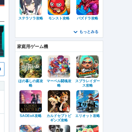
ステラソラ攻略
モンスト攻略
パズドラ攻略
もっとみる
家庭用ゲーム機
ほの暮しの庭攻
マーベル闘魂攻
スプラレイダー
略
略
ス攻略
SAOEoA攻略
カルドセプトビ
エリオット攻略
ギンズ攻略