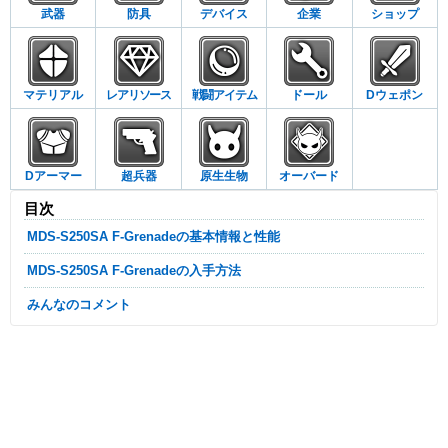
武器
防具
デバイス
企業
ショップ
マテリアル
レアリソース
戦闘アイテム
ドール
Dウェポン
Dアーマー
超兵器
原生生物
オーバード
目次
MDS-S250SA F-Grenadeの基本情報と性能
MDS-S250SA F-Grenadeの入手方法
みんなのコメント