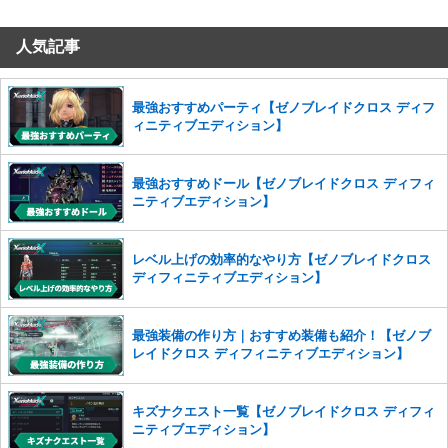
だけますでしょうか。
人気記事
コメントの削除を申請する
※投稿内容を確認後、順次対応さ
せていただきます。ご了承ください。
※一度削除したコメントは復元ができませんのでご注意くだ
最強おすすめパーティ【ゼノブレイドクロス ディフ
さい。
ィニティブエディション】
また、過度な利用規約の違反や、弊社に損害の及ぶ内容の書き込みがあ
った場合は、法的措置をとらせていただく場合もございますので、あら
最強おすすめドール【ゼノブレイドクロス ディフィ
かじめご理解くださいませ。
ニティブエディション】
レベル上げの効率的なやり方【ゼノブレイドクロス
ディフィニティブエディション】
最強装備の作り方｜おすすめ装備も紹介！【ゼノブ
レイドクロス ディフィニティブエディション】
キズナクエスト一覧【ゼノブレイドクロス ディフィ
ニティブエディション】