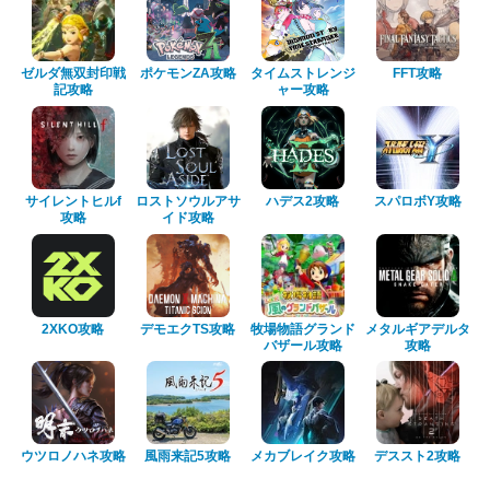
ゼルダ無双封印戦
ポケモンZA攻略
タイムストレンジ
FFT攻略
記攻略
ャー攻略
サイレントヒルf
ロストソウルアサ
ハデス2攻略
スパロボY攻略
攻略
イド攻略
2XKO攻略
デモエクTS攻略
牧場物語グランド
メタルギアデルタ
バザール攻略
攻略
ウツロノハネ攻略
風雨来記5攻略
メカブレイク攻略
デススト2攻略