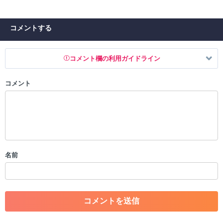
コメントする
コメント欄の利用ガイドライン
コメント
以下の書き込みを禁止とし、場合によってはコメント削除や書き込み制
限を行う可能性がございます。 あらかじめご了承ください。
・公序良俗に反する投稿
・スパムなど、記事内容と関係のない投稿
・誰かになりすます行為
・個人情報の投稿や、他者のプライバシーを侵害する投稿
名前
・一度削除された投稿を再び投稿すること
・外部サイトへの誘導や宣伝
・アカウントの売買など金銭が絡む内容の投稿
・各ゲームのネタバレを含む内容の投稿
・その他、管理者が不適切と判断した投稿
コメントの削除につきましては下記フォームより申請をいた