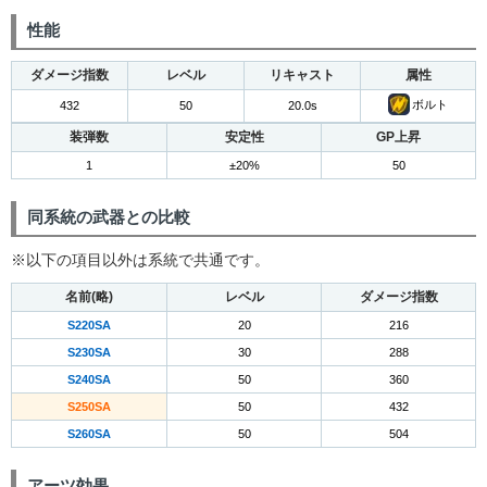
性能
ダメージ指数
レベル
リキャスト
属性
ボルト
432
50
20.0s
装弾数
安定性
GP上昇
1
±20%
50
同系統の武器との比較
※以下の項目以外は系統で共通です。
名前(略)
レベル
ダメージ指数
S220SA
20
216
S230SA
30
288
S240SA
50
360
S250SA
50
432
S260SA
50
504
アーツ効果