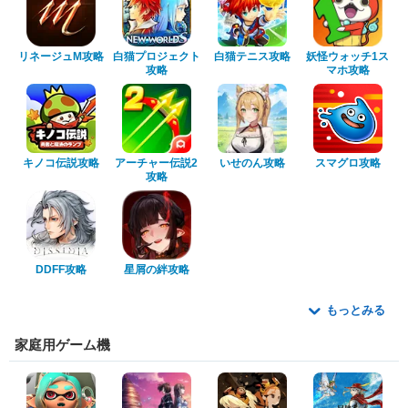
リネージュM攻略
白猫プロジェクト
白猫テニス攻略
妖怪ウォッチ1ス
攻略
マホ攻略
キノコ伝説攻略
アーチャー伝説2
いせのん攻略
スマグロ攻略
攻略
DDFF攻略
星屑の絆攻略
もっとみる
家庭用ゲーム機