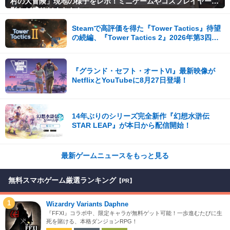
村の大冒険」現地の様子をレポ！ミニゲームやコスプレイヤー撮
影など盛りだくさん！
Steamで高評価を得た『Tower Tactics』待望
の続編、『Tower Tactics 2』2026年第3四半
期に早期アクセス開始
『グランド・セフト・オートVI』最新映像が
NetflixとYouTubeに8月27日登場！
14年ぶりのシリーズ完全新作『幻想水滸伝
STAR LEAP』が本日から配信開始！
最新ゲームニュースをもっと見る
無料スマホゲーム厳選ランキング
【PR】
1
Wizardry Variants Daphne
『FFXI』コラボ中、限定キャラが無料ゲット可能！一歩進むたびに生
死を賭ける、本格ダンジョンRPG！