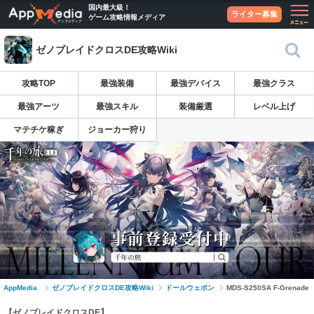
国内最大級！
ライター募集
ゲーム攻略情報メディア
ゼノブレイドクロスDE攻略Wiki
攻略TOP
最強装備
最強デバイス
最強クラス
最強アーツ
最強スキル
装備厳選
レベル上げ
マテチケ稼ぎ
ジョーカー狩り
AppMedia
ゼノブレイドクロスDE攻略Wiki
ドールウェポン
MDS-S250SA F-Grenade
【ゼノブレイドクロスDE】