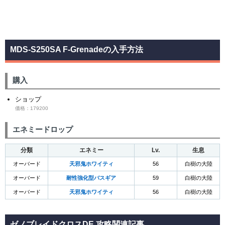
MDS-S250SA F-Grenadeの入手方法
購入
ショップ
価格：179200
エネミードロップ
分類
エネミー
Lv.
生息
オーバード
天邪鬼ホワイティ
56
白樹の大陸
オーバード
耐性強化型バスギア
59
白樹の大陸
オーバード
天邪鬼ホワイティ
56
白樹の大陸
ゼノブレイドクロスDE 攻略関連記事