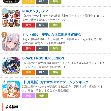
コラボ
RPG
無料
2
NBAダンクシティ
【8/6リリース】ガチャ240連分以上が引けるイベを開催中！NBAス
ターで魅せる爽快ストリートバスケ！
新作
SPG
無料
3
ドット伝説～魔王になる異世界放置RPG
今なら無料2000連ガチャが引けて、全恒常キャラも入手可能！魔王
育成×箱庭経営のドット絵放置RPG
新作
RPG
無料
4
BRAVE FRONTIER LEGION
1周年記念で最大1000連無料ガチャが引ける！＆★5確定スタート！
「ブレフロ」最新作の共闘対戦RPG
周年
RPG
無料
5
【8月最新】おすすめスマホゲームランキング
話題の新作やガチャが沢山引ける注目作、周年&コラボ開催タイト
ル、リセマラおすすめなどを完全網羅！
特集
無料
攻略情報