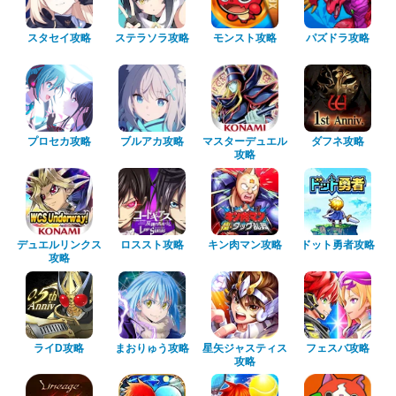
スタセイ攻略
ステラソラ攻略
モンスト攻略
パズドラ攻略
プロセカ攻略
ブルアカ攻略
マスターデュエル
ダフネ攻略
攻略
デュエルリンクス
ロススト攻略
キン肉マン攻略
ドット勇者攻略
攻略
ライD攻略
まおりゅう攻略
星矢ジャスティス
フェスバ攻略
攻略