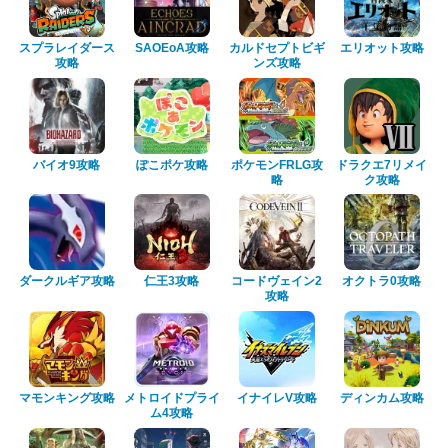
スプラレイダース
SAOEoA攻略
カルドセプトビギ
エリオット攻略
攻略
ンズ攻略
バイオ9攻略
ぽこポケ攻略
ポケモンFRLG攻
ドラクエ7リメイ
略
ク攻略
ダークルギア攻略
仁王3攻略
コードヴェイン2
オクトラ0攻略
攻略
マモンキング攻略
メトロイドプライ
イナイレV攻略
ディンカム攻略
ム4攻略