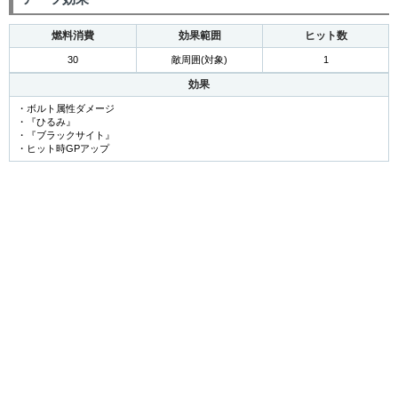
燃料消費
効果範囲
ヒット数
30
敵周囲(対象)
1
効果
・ボルト属性ダメージ
・『ひるみ』
・『ブラックサイト』
・ヒット時GPアップ