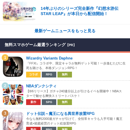
14年ぶりのシリーズ完全新作『幻想水滸伝
STAR LEAP』が本日から配信開始！
最新ゲームニュースをもっと見る
無料スマホゲーム厳選ランキング
【PR】
1
Wizardry Variants Daphne
『FFXI』コラボ中、限定キャラが無料ゲット可能！一歩進むたびに生
死を賭ける、本格ダンジョンRPG！
コラボ
RPG
無料
2
NBAダンクシティ
【8/6リリース】ガチャ240連分以上が引けるイベを開催中！NBAス
ターで魅せる爽快ストリートバスケ！
新作
SPG
無料
3
ドット伝説～魔王になる異世界放置RPG
今なら無料2000連ガチャが引けて、全恒常キャラも入手可能！魔王
育成×箱庭経営のドット絵放置RPG
新作
RPG
無料