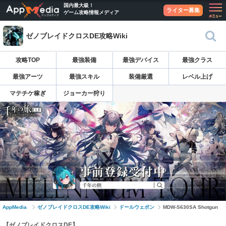
国内最大級！
ライター募集
ゲーム攻略情報メディア
ゼノブレイドクロスDE攻略Wiki
攻略TOP
最強装備
最強デバイス
最強クラス
最強アーツ
最強スキル
装備厳選
レベル上げ
マテチケ稼ぎ
ジョーカー狩り
AppMedia
ゼノブレイドクロスDE攻略Wiki
ドールウェポン
MDW-S630SA Shotgun
【ゼノブレイドクロスDE】