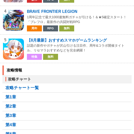
4
BRAVE FRONTIER LEGION
1周年記念で最大1000連無料ガチャが引ける！＆★5確定スタート！
「ブレフロ」最新作の共闘対戦RPG
周年
RPG
無料
5
【8月最新】おすすめスマホゲームランキング
話題の新作やガチャが沢山引ける注目作、周年&コラボ開催タイト
ル、リセマラおすすめなどを完全網羅！
特集
無料
攻略情報
攻略チャート
攻略チャート一覧
第1章
第2章
第3章
第4章