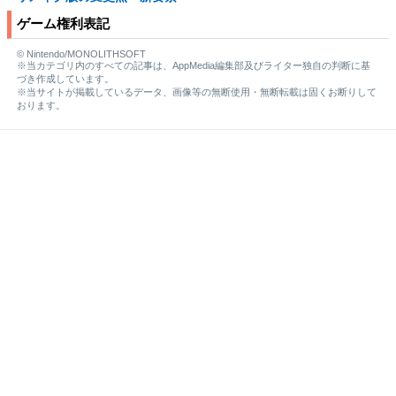
ゲーム権利表記
© Nintendo/MONOLITHSOFT
※当カテゴリ内のすべての記事は、AppMedia編集部及びライター独自の判断に基
づき作成しています。
※当サイトが掲載しているデータ、画像等の無断使用・無断転載は固くお断りして
おります。