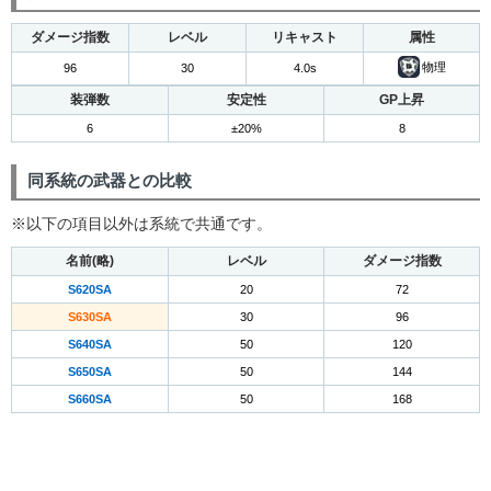
ダメージ指数
レベル
リキャスト
属性
物理
96
30
4.0s
装弾数
安定性
GP上昇
6
±20%
8
同系統の武器との比較
※以下の項目以外は系統で共通です。
名前(略)
レベル
ダメージ指数
S620SA
20
72
S630SA
30
96
S640SA
50
120
S650SA
50
144
S660SA
50
168