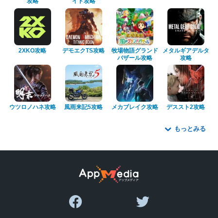
攻略
イド攻略
2XKO攻略
デモエクTS攻略
牧場物語グランド
メタルギアデルタ
バザール攻略
攻略
ウツロノハネ攻略
風雨来記5攻略
メカブレイク攻略
デススト2攻略
もっとみる