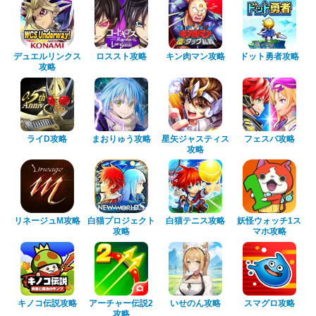
デュエルリンクス
ロススト攻略
キン肉マン攻略
ドット勇者攻略
攻略
ライD攻略
まおりゅう攻略
星矢ジャスティス
フェスバ攻略
攻略
リネージュM攻略
白猫プロジェクト
白猫テニス攻略
妖怪ウォッチ1ス
攻略
マホ攻略
キノコ伝説攻略
アーチャー伝説2
いせのん攻略
スマグロ攻略
攻略