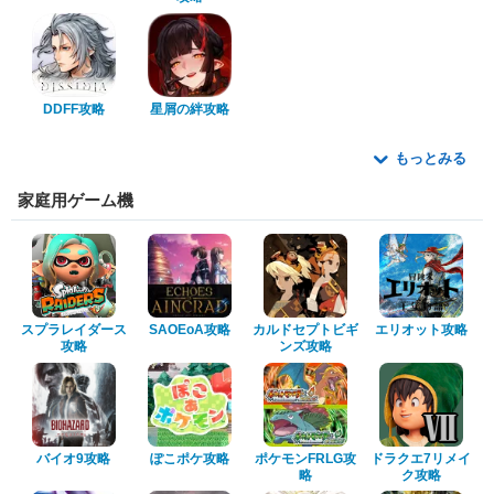
DDFF攻略
星屑の絆攻略
もっとみる
家庭用ゲーム機
スプラレイダース
SAOEoA攻略
カルドセプトビギ
エリオット攻略
攻略
ンズ攻略
バイオ9攻略
ぽこポケ攻略
ポケモンFRLG攻
ドラクエ7リメイ
略
ク攻略