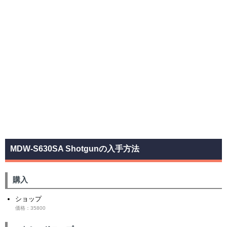
MDW-S630SA Shotgunの入手方法
購入
ショップ
価格：35800