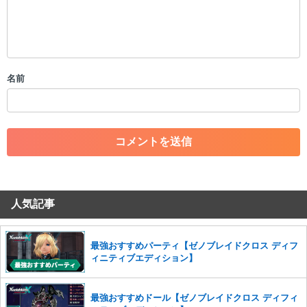
限を行う可能性がございます。 あらかじめご了承ください。
・公序良俗に反する投稿
・スパムなど、記事内容と関係のない投稿
・誰かになりすます行為
・個人情報の投稿や、他者のプライバシーを侵害する投稿
名前
・一度削除された投稿を再び投稿すること
・外部サイトへの誘導や宣伝
・アカウントの売買など金銭が絡む内容の投稿
・各ゲームのネタバレを含む内容の投稿
・その他、管理者が不適切と判断した投稿
コメントの削除につきましては下記フォームより申請をいた
だけますでしょうか。
人気記事
コメントの削除を申請する
※投稿内容を確認後、順次対応さ
せていただきます。ご了承ください。
※一度削除したコメントは復元ができませんのでご注意くだ
最強おすすめパーティ【ゼノブレイドクロス ディフ
さい。
ィニティブエディション】
また、過度な利用規約の違反や、弊社に損害の及ぶ内容の書き込みがあ
った場合は、法的措置をとらせていただく場合もございますので、あら
最強おすすめドール【ゼノブレイドクロス ディフィ
かじめご理解くださいませ。