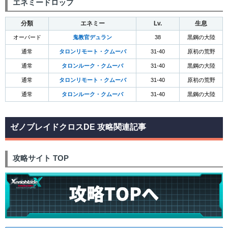
エネミードロップ
分類
エネミー
Lv.
生息
オーバード
鬼教官デュラン
38
黒鋼の大陸
通常
タロンリモート・クムーバ
31-40
原初の荒野
通常
タロンルーク・クムーバ
31-40
黒鋼の大陸
通常
タロンリモート・クムーバ
31-40
原初の荒野
通常
タロンルーク・クムーバ
31-40
黒鋼の大陸
ゼノブレイドクロスDE 攻略関連記事
攻略サイト TOP