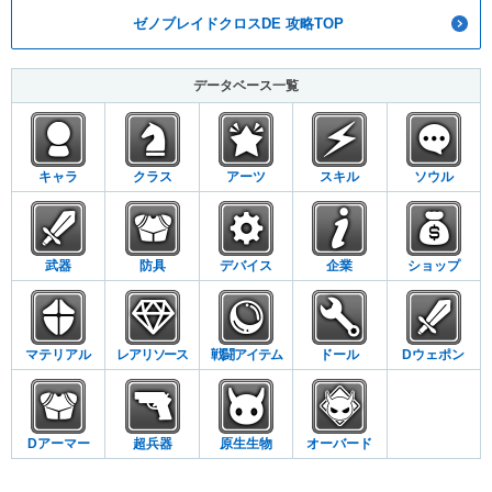
ゼノブレイドクロスDE 攻略TOP
データベース一覧
キャラ
クラス
アーツ
スキル
ソウル
武器
防具
デバイス
企業
ショップ
マテリアル
レアリソース
戦闘アイテム
ドール
Dウェポン
Dアーマー
超兵器
原生生物
オーバード