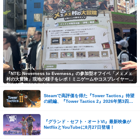
『NTE: Neverness to Everness』の参加型オフイベ「メェメェ
村の大冒険」現地の様子をレポ！ミニゲームやコスプレイヤー撮
影など盛りだくさん！
Steamで高評価を得た『Tower Tactics』待望
の続編、『Tower Tactics 2』2026年第3四半
期に早期アクセス開始
『グランド・セフト・オートVI』最新映像が
NetflixとYouTubeに8月27日登場！