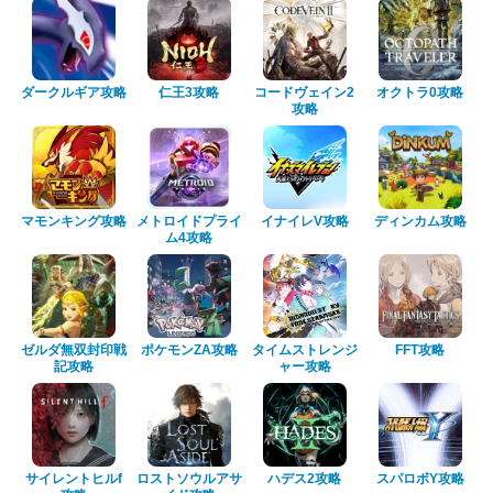
ダークルギア攻略
仁王3攻略
コードヴェイン2
オクトラ0攻略
攻略
マモンキング攻略
メトロイドプライ
イナイレV攻略
ディンカム攻略
ム4攻略
ゼルダ無双封印戦
ポケモンZA攻略
タイムストレンジ
FFT攻略
記攻略
ャー攻略
サイレントヒルf
ロストソウルアサ
ハデス2攻略
スパロボY攻略