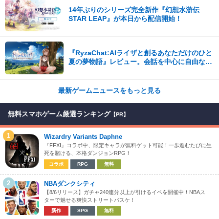
14年ぶりのシリーズ完全新作『幻想水滸伝
STAR LEAP』が本日から配信開始！
『RyzaChat:AIライザと創るあなただけのひと
夏の夢物語』レビュー。会話を中心に自由な冒
険を進めていくシステムはこれまでにない新鮮
な体験が楽しめる【先行プレイレポート】
最新ゲームニュースをもっと見る
無料スマホゲーム厳選ランキング
【PR】
1
Wizardry Variants Daphne
『FFXI』コラボ中、限定キャラが無料ゲット可能！一歩進むたびに生
死を賭ける、本格ダンジョンRPG！
コラボ
RPG
無料
2
NBAダンクシティ
【8/6リリース】ガチャ240連分以上が引けるイベを開催中！NBAス
ターで魅せる爽快ストリートバスケ！
新作
SPG
無料