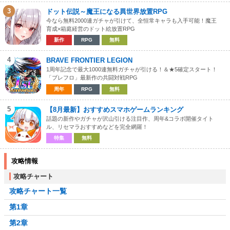
3
ドット伝説～魔王になる異世界放置RPG
今なら無料2000連ガチャが引けて、全恒常キャラも入手可能！魔王
育成×箱庭経営のドット絵放置RPG
新作
RPG
無料
4
BRAVE FRONTIER LEGION
1周年記念で最大1000連無料ガチャが引ける！＆★5確定スタート！
「ブレフロ」最新作の共闘対戦RPG
周年
RPG
無料
5
【8月最新】おすすめスマホゲームランキング
話題の新作やガチャが沢山引ける注目作、周年&コラボ開催タイト
ル、リセマラおすすめなどを完全網羅！
特集
無料
攻略情報
攻略チャート
攻略チャート一覧
第1章
第2章