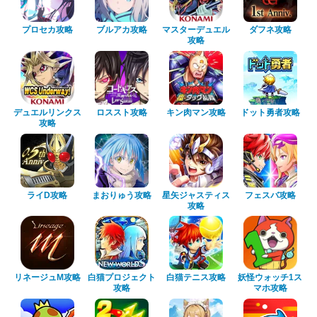
プロセカ攻略
ブルアカ攻略
マスターデュエル
ダフネ攻略
攻略
デュエルリンクス
ロススト攻略
キン肉マン攻略
ドット勇者攻略
攻略
ライD攻略
まおりゅう攻略
星矢ジャスティス
フェスバ攻略
攻略
リネージュM攻略
白猫プロジェクト
白猫テニス攻略
妖怪ウォッチ1ス
攻略
マホ攻略