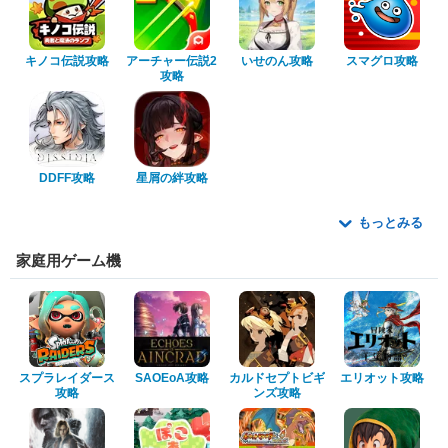
キノコ伝説攻略
アーチャー伝説2
いせのん攻略
スマグロ攻略
攻略
DDFF攻略
星屑の絆攻略
もっとみる
家庭用ゲーム機
スプラレイダース
SAOEoA攻略
カルドセプトビギ
エリオット攻略
攻略
ンズ攻略