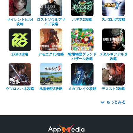
サイレントヒルf
ロストソウルアサ
ハデス2攻略
スパロボY攻略
攻略
イド攻略
2XKO攻略
デモエクTS攻略
牧場物語グランド
メタルギアデルタ
バザール攻略
攻略
ウツロノハネ攻略
風雨来記5攻略
メカブレイク攻略
デススト2攻略
もっとみる