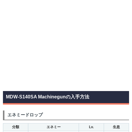
MDW-S140SA Machinegunの入手方法
エネミードロップ
分類
エネミー
Lv.
生息