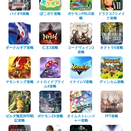
バイオ9攻略
ぽこポケ攻略
ポケモンFRLG攻
ドラクエ7リメイ
略
ク攻略
ダークルギア攻略
仁王3攻略
コードヴェイン2
オクトラ0攻略
攻略
マモンキング攻略
メトロイドプライ
イナイレV攻略
ディンカム攻略
ム4攻略
ゼルダ無双封印戦
ポケモンZA攻略
タイムストレンジ
FFT攻略
記攻略
ャー攻略