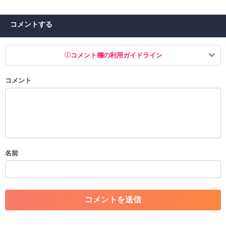
コメントする
コメント欄の利用ガイドライン
コメント
以下の書き込みを禁止とし、場合によってはコメント削除や書き込み制
限を行う可能性がございます。 あらかじめご了承ください。
・公序良俗に反する投稿
・スパムなど、記事内容と関係のない投稿
・誰かになりすます行為
・個人情報の投稿や、他者のプライバシーを侵害する投稿
名前
・一度削除された投稿を再び投稿すること
・外部サイトへの誘導や宣伝
・アカウントの売買など金銭が絡む内容の投稿
・各ゲームのネタバレを含む内容の投稿
・その他、管理者が不適切と判断した投稿
コメントの削除につきましては下記フォームより申請をいた