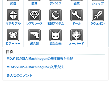
武器
防具
デバイス
企業
ショップ
マテリアル
レアリソース
戦闘アイテム
ドール
Dウェポン
Dアーマー
超兵器
原生生物
オーバード
目次
MDW-S140SA Machinegunの基本情報と性能
MDW-S140SA Machinegunの入手方法
みんなのコメント