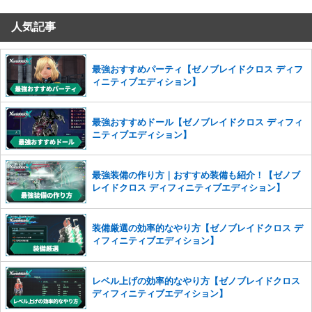
だけますでしょうか。
人気記事
コメントの削除を申請する
※投稿内容を確認後、順次対応さ
せていただきます。ご了承ください。
※一度削除したコメントは復元ができませんのでご注意くだ
最強おすすめパーティ【ゼノブレイドクロス ディフ
さい。
ィニティブエディション】
また、過度な利用規約の違反や、弊社に損害の及ぶ内容の書き込みがあ
った場合は、法的措置をとらせていただく場合もございますので、あら
最強おすすめドール【ゼノブレイドクロス ディフィ
かじめご理解くださいませ。
ニティブエディション】
最強装備の作り方｜おすすめ装備も紹介！【ゼノブ
レイドクロス ディフィニティブエディション】
装備厳選の効率的なやり方【ゼノブレイドクロス デ
ィフィニティブエディション】
レベル上げの効率的なやり方【ゼノブレイドクロス
ディフィニティブエディション】