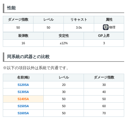
性能
ダメージ指数
レベル
リキャスト
属性
物理
50
50
3.0s
装弾数
安定性
GP上昇
16
±12%
3
同系統の武器との比較
※以下の項目以外は系統で共通です。
名前(略)
レベル
ダメージ指数
S120SA
20
30
S130SA
30
40
S140SA
50
50
S150SA
50
60
S160SA
50
70