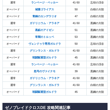
通常
ランページ・ペッカー
41-50
忘却の渓谷
オーバード
城塞ゴライアス
50
白樹の大陸
オーバード
青銅のカンデラリオ
47
白樹の大陸
通常
ガドリニウム・アラネア
41-50
黒鋼の大陸
オーバード
黒鉱のアイゼン
51
黒鋼の大陸
オーバード
常闇のトルッペ
53
黒鋼の大陸
オーバード
ヴェンドゥラ専用ガルドラ
50
忘却の渓谷
通常
グリンランス・ガルドラ
41-50
白樹の大陸
オーバード
戦闘駆逐型ガルドラ
45
黒鋼の大陸
通常
ランページ・ペッカー
41-50
忘却の渓谷
オーバード
怒号のヴァイナモ
39
黒鋼の大陸
通常
ガドリニウム・アラネア
41-50
黒鋼の大陸
通常
グリンランス・ガルドラ
41-50
白樹の大陸
オーバード
戦闘駆逐型ガルドラ
45
黒鋼の大陸
ゼノブレイドクロスDE 攻略関連記事