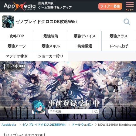
国内最大級！
ライター募集
ゲーム攻略情報メディア
ゼノブレイドクロスDE攻略Wiki
攻略TOP
最強装備
最強デバイス
最強クラス
最強アーツ
最強スキル
装備厳選
レベル上げ
マテチケ稼ぎ
ジョーカー狩り
AppMedia
ゼノブレイドクロスDE攻略Wiki
ドールウェポン
MDW-S140SA Machinegu
【ゼノブレイドクロスDE】