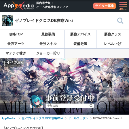
国内最大級！
ライター募集
ゲーム攻略情報メディア
ゼノブレイドクロスDE攻略Wiki
攻略TOP
最強装備
最強デバイス
最強クラス
最強アーツ
最強スキル
装備厳選
レベル上げ
マテチケ稼ぎ
ジョーカー狩り
AppMedia
ゼノブレイドクロスDE攻略Wiki
ドールウェポン
MDW-F220SA Sword
【ゼノブレイドクロスDE】