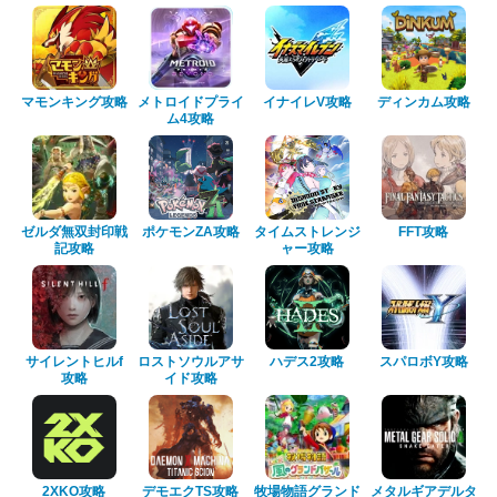
マモンキング攻略
メトロイドプライ
イナイレV攻略
ディンカム攻略
ム4攻略
ゼルダ無双封印戦
ポケモンZA攻略
タイムストレンジ
FFT攻略
記攻略
ャー攻略
サイレントヒルf
ロストソウルアサ
ハデス2攻略
スパロボY攻略
攻略
イド攻略
2XKO攻略
デモエクTS攻略
牧場物語グランド
メタルギアデルタ