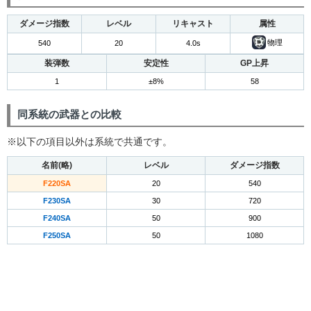
ダメージ指数
レベル
リキャスト
属性
物理
540
20
4.0s
装弾数
安定性
GP上昇
1
±8%
58
同系統の武器との比較
※以下の項目以外は系統で共通です。
名前(略)
レベル
ダメージ指数
F220SA
20
540
F230SA
30
720
F240SA
50
900
F250SA
50
1080