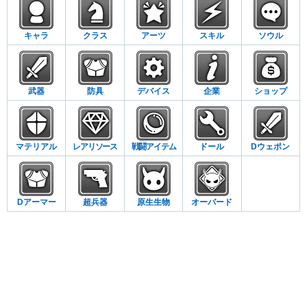
キャラ
クラス
アーツ
スキル
ソウル
武器
防具
デバイス
企業
ショップ
マテリアル
レアリソース
戦闘アイテム
ドール
Dウェポン
Dアーマー
超兵器
原生生物
オーバード