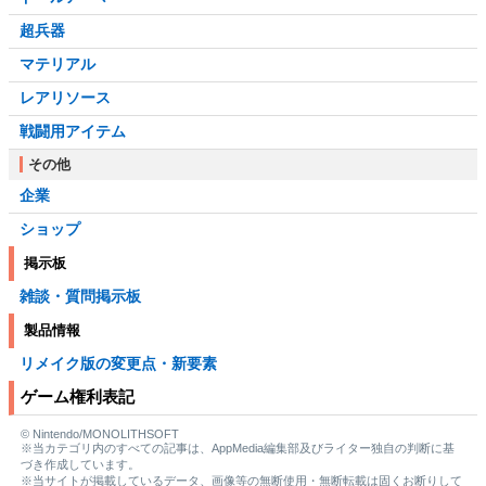
超兵器
マテリアル
レアリソース
戦闘用アイテム
その他
企業
ショップ
掲示板
雑談・質問掲示板
製品情報
リメイク版の変更点・新要素
ゲーム権利表記
© Nintendo/MONOLITHSOFT
※当カテゴリ内のすべての記事は、AppMedia編集部及びライター独自の判断に基
づき作成しています。
※当サイトが掲載しているデータ、画像等の無断使用・無断転載は固くお断りして