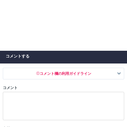
コメントする
コメント欄の利用ガイドライン
コメント
以下の書き込みを禁止とし、場合によってはコメント削除や書き込み制
限を行う可能性がございます。 あらかじめご了承ください。
・公序良俗に反する投稿
・スパムなど、記事内容と関係のない投稿
・誰かになりすます行為
・個人情報の投稿や、他者のプライバシーを侵害する投稿