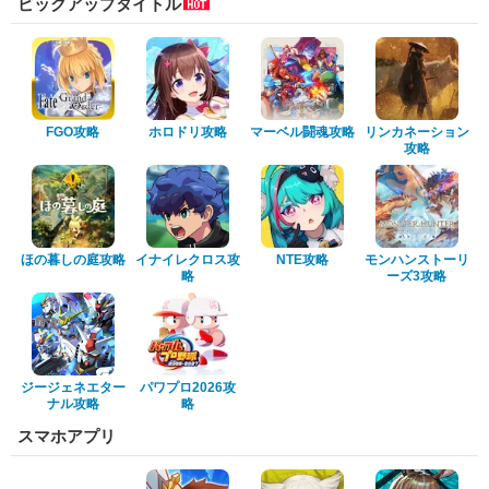
ピックアップタイトル
FGO攻略
ホロドリ攻略
マーベル闘魂攻略
リンカネーション
攻略
ほの暮しの庭攻略
イナイレクロス攻
NTE攻略
モンハンストーリ
略
ーズ3攻略
ジージェネエター
パワプロ2026攻
ナル攻略
略
スマホアプリ