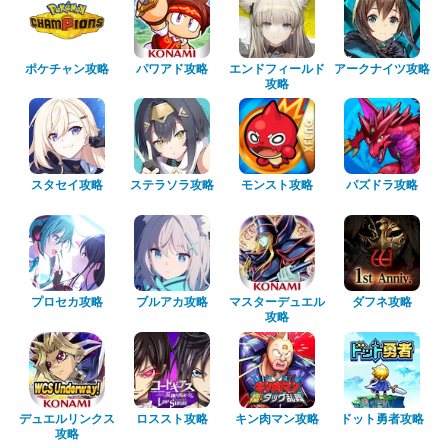
ポケチャン攻略
パワアド攻略
エンドフィールド
アークナイツ攻略
攻略
スタセイ攻略
ステラソラ攻略
モンスト攻略
パズドラ攻略
プロセカ攻略
ブルアカ攻略
マスターデュエル
ダフネ攻略
攻略
デュエルリンクス
ロススト攻略
キン肉マン攻略
ドット勇者攻略
攻略