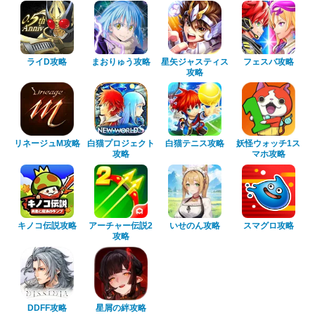
ライD攻略
まおりゅう攻略
星矢ジャスティス
フェスバ攻略
攻略
リネージュM攻略
白猫プロジェクト
白猫テニス攻略
妖怪ウォッチ1ス
攻略
マホ攻略
キノコ伝説攻略
アーチャー伝説2
いせのん攻略
スマグロ攻略
攻略
DDFF攻略
星屑の絆攻略