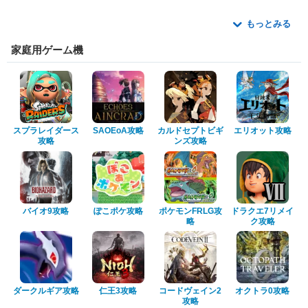
もっとみる
家庭用ゲーム機
スプラレイダース
SAOEoA攻略
カルドセプトビギ
エリオット攻略
攻略
ンズ攻略
バイオ9攻略
ぽこポケ攻略
ポケモンFRLG攻
ドラクエ7リメイ
略
ク攻略
ダークルギア攻略
仁王3攻略
コードヴェイン2
オクトラ0攻略
攻略