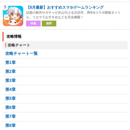
5
【8月最新】おすすめスマホゲームランキング
話題の新作やガチャが沢山引ける注目作、周年&コラボ開催タイト
ル、リセマラおすすめなどを完全網羅！
特集
無料
攻略情報
攻略チャート
攻略チャート一覧
第1章
第2章
第3章
第4章
第5章
第6章
第7章
第8章