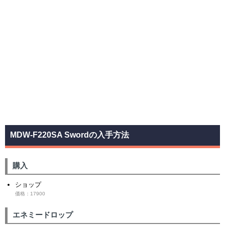
MDW-F220SA Swordの入手方法
購入
ショップ
価格：17900
エネミードロップ