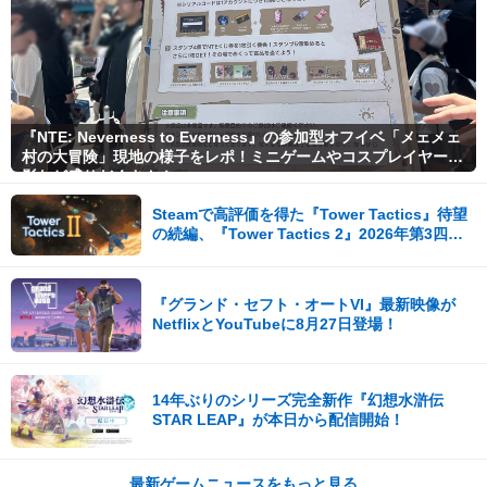
『NTE: Neverness to Everness』の参加型オフイベ「メェメェ
村の大冒険」現地の様子をレポ！ミニゲームやコスプレイヤー撮
影など盛りだくさん！
Steamで高評価を得た『Tower Tactics』待望
の続編、『Tower Tactics 2』2026年第3四半
期に早期アクセス開始
『グランド・セフト・オートVI』最新映像が
NetflixとYouTubeに8月27日登場！
14年ぶりのシリーズ完全新作『幻想水滸伝
STAR LEAP』が本日から配信開始！
最新ゲームニュースをもっと見る