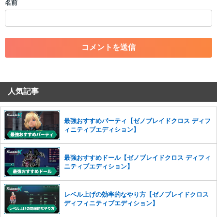
名前
・一度削除された投稿を再び投稿すること
・外部サイトへの誘導や宣伝
・アカウントの売買など金銭が絡む内容の投稿
・各ゲームのネタバレを含む内容の投稿
・その他、管理者が不適切と判断した投稿
コメントの削除につきましては下記フォームより申請をいた
だけますでしょうか。
人気記事
コメントの削除を申請する
※投稿内容を確認後、順次対応さ
せていただきます。ご了承ください。
※一度削除したコメントは復元ができませんのでご注意くだ
最強おすすめパーティ【ゼノブレイドクロス ディフ
さい。
ィニティブエディション】
また、過度な利用規約の違反や、弊社に損害の及ぶ内容の書き込みがあ
った場合は、法的措置をとらせていただく場合もございますので、あら
最強おすすめドール【ゼノブレイドクロス ディフィ
かじめご理解くださいませ。
ニティブエディション】
レベル上げの効率的なやり方【ゼノブレイドクロス
ディフィニティブエディション】