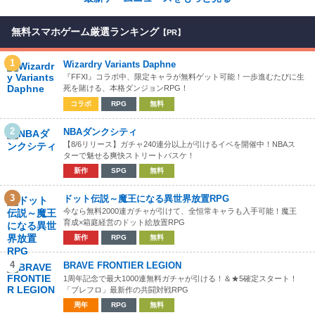
無料スマホゲーム厳選ランキング
【PR】
1
Wizardry Variants Daphne
『FFXI』コラボ中、限定キャラが無料ゲット可能！一歩進むたびに生
死を賭ける、本格ダンジョンRPG！
コラボ
RPG
無料
2
NBAダンクシティ
【8/6リリース】ガチャ240連分以上が引けるイベを開催中！NBAス
ターで魅せる爽快ストリートバスケ！
新作
SPG
無料
3
ドット伝説～魔王になる異世界放置RPG
今なら無料2000連ガチャが引けて、全恒常キャラも入手可能！魔王
育成×箱庭経営のドット絵放置RPG
新作
RPG
無料
4
BRAVE FRONTIER LEGION
1周年記念で最大1000連無料ガチャが引ける！＆★5確定スタート！
「ブレフロ」最新作の共闘対戦RPG
周年
RPG
無料