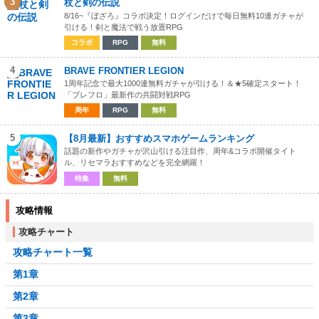
3
杖と剣の伝説
8/16~『ぼざろ』コラボ決定！ログインだけで毎日無料10連ガチャが
引ける！剣と魔法で戦う放置RPG
コラボ
RPG
無料
4
BRAVE FRONTIER LEGION
1周年記念で最大1000連無料ガチャが引ける！＆★5確定スタート！
「ブレフロ」最新作の共闘対戦RPG
周年
RPG
無料
5
【8月最新】おすすめスマホゲームランキング
話題の新作やガチャが沢山引ける注目作、周年&コラボ開催タイト
ル、リセマラおすすめなどを完全網羅！
特集
無料
攻略情報
攻略チャート
攻略チャート一覧
第1章
第2章
第3章