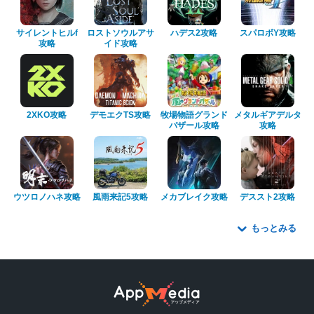
サイレントヒルf
ロストソウルアサ
ハデス2攻略
スパロボY攻略
攻略
イド攻略
2XKO攻略
デモエクTS攻略
牧場物語グランド
メタルギアデルタ
バザール攻略
攻略
ウツロノハネ攻略
風雨来記5攻略
メカブレイク攻略
デススト2攻略
もっとみる