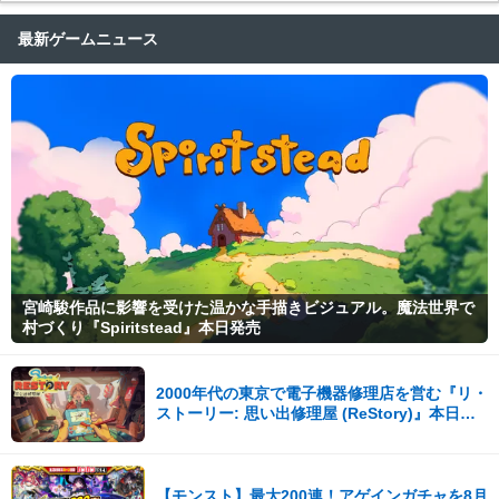
最新ゲームニュース
宮崎駿作品に影響を受けた温かな手描きビジュアル。魔法世界で
村づくり『Spiritstead』本日発売
2000年代の東京で電子機器修理店を営む『リ・
ストーリー: 思い出修理屋 (ReStory)』本日
Steamで配信開始
【モンスト】最大200連！アゲインガチャを8月