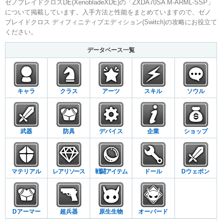
ゼノブレイドクロスDE(XenobladeXDE)の「ZXDA70SA M-ARML-SSP」
について掲載しています。入手方法と性能をまとめていますので、ゼノ
ブレイドクロス ディフィニティブエディション(Switch)の攻略にお役立て
ください。
データベース一覧
キャラ
クラス
アーツ
スキル
ソウル
武器
防具
デバイス
企業
ショップ
マテリアル
レアリソース
戦闘アイテム
ドール
Dウェポン
Dアーマー
超兵器
原生生物
オーバード