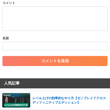
コメント
以下の書き込みを禁止とし、場合によってはコメント削除や書き込み制
限を行う可能性がございます。 あらかじめご了承ください。
・公序良俗に反する投稿
・スパムなど、記事内容と関係のない投稿
・誰かになりすます行為
・個人情報の投稿や、他者のプライバシーを侵害する投稿
名前
・一度削除された投稿を再び投稿すること
・外部サイトへの誘導や宣伝
・アカウントの売買など金銭が絡む内容の投稿
・各ゲームのネタバレを含む内容の投稿
・その他、管理者が不適切と判断した投稿
コメントの削除につきましては下記フォームより申請をいた
だけますでしょうか。
人気記事
コメントの削除を申請する
※投稿内容を確認後、順次対応さ
せていただきます。ご了承ください。
※一度削除したコメントは復元ができませんのでご注意くだ
レベル上げの効率的なやり方【ゼノブレイドクロス
さい。
ディフィニティブエディション】
また、過度な利用規約の違反や、弊社に損害の及ぶ内容の書き込みがあ