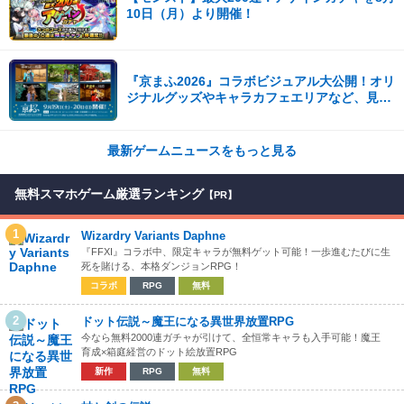
10日（月）より開催！
『京まふ2026』コラボビジュアル大公開！オリ
ジナルグッズやキャラカフェエリアなど、見ど
ころ満載！！
最新ゲームニュースをもっと見る
無料スマホゲーム厳選ランキング
【PR】
1
Wizardry Variants Daphne
『FFXI』コラボ中、限定キャラが無料ゲット可能！一歩進むたびに生
死を賭ける、本格ダンジョンRPG！
コラボ
RPG
無料
2
ドット伝説～魔王になる異世界放置RPG
今なら無料2000連ガチャが引けて、全恒常キャラも入手可能！魔王
育成×箱庭経営のドット絵放置RPG
新作
RPG
無料