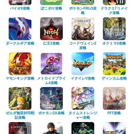
バイオ9攻略
ぽこポケ攻略
ポケモンFRLG攻
ドラクエ7リメイ
略
ク攻略
ダークルギア攻略
仁王3攻略
コードヴェイン2
オクトラ0攻略
攻略
マモンキング攻略
メトロイドプライ
イナイレV攻略
ディンカム攻略
ム4攻略
ゼルダ無双封印戦
ポケモンZA攻略
タイムストレンジ
FFT攻略
記攻略
ャー攻略