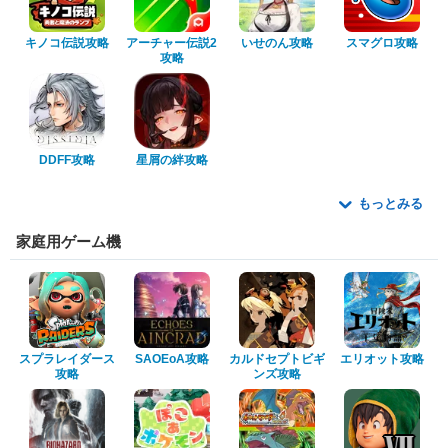
キノコ伝説攻略
アーチャー伝説2
いせのん攻略
スマグロ攻略
攻略
DDFF攻略
星屑の絆攻略
もっとみる
家庭用ゲーム機
スプラレイダース
SAOEoA攻略
カルドセプトビギ
エリオット攻略
攻略
ンズ攻略