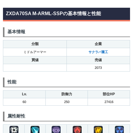
ZXDA70SA M-ARML-SSPの基本情報と性能
基本情報
分類
企業
ミドルアーマー
サクラバ重工
買値
売値
2073
性能
Lv.
防御力
部位HP
60
250
27416
属性耐性