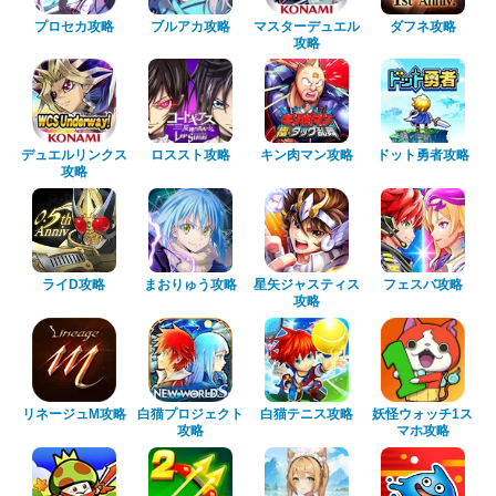
プロセカ攻略
ブルアカ攻略
マスターデュエル
ダフネ攻略
攻略
デュエルリンクス
ロススト攻略
キン肉マン攻略
ドット勇者攻略
攻略
ライD攻略
まおりゅう攻略
星矢ジャスティス
フェスバ攻略
攻略
リネージュM攻略
白猫プロジェクト
白猫テニス攻略
妖怪ウォッチ1ス
攻略
マホ攻略