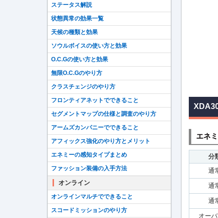
ステータス解説
状態異常の効果一覧
天候の種類と効果
ソウルボイスの使い方と効果
O.C.Gの使い方と効果
無限O.C.Gのやり方
クラスチェンジのやり方
フロンティアネットでできること
XDA3
セグメントマップの仕様と調査のやり方
アームズカンパニーでできること
エネミ
アフィックス強化のやり方とメリット
エネミーの感知タイプまとめ
分
ファッション装備の入手方法
通
オンライン
通
オンラインマルチでできること
通
スコードミッションのやり方
オーバ