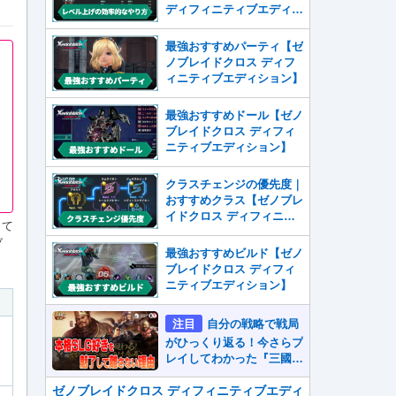
ディフィニティブエディシ
ョン】
最強おすすめパーティ【ゼ
ノブレイドクロス ディフ
ィニティブエディション】
最強おすすめドール【ゼノ
ブレイドクロス ディフィ
ニティブエディション】
クラスチェンジの優先度｜
おすすめクラス【ゼノブレ
イドクロス ディフィニテ
して
ィブエディション】
ブ
最強おすすめビルド【ゼノ
ブレイドクロス ディフィ
ニティブエディション】
注目
自分の戦略で戦局
がひっくり返る！今さらプ
レイしてわかった『三國志
真戦』が本格SLG好きを
魅了して離さないワケ
ゼノブレイドクロス ディフィニティブエディ