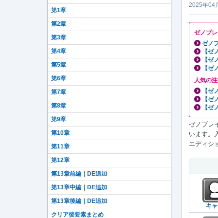
2025年04
第1章
第2章
ゼノブレ
第3章
ゼノブ
第4章
【ゼ
【ゼ
第5章
【ゼ
第6章
人気の注
【ゼ
第7章
【ゼ
第8章
【ゼ
第9章
ゼノブレイド
第10章
います。
エディショ
第11章
第12章
第13章前編｜DE追加
第13章中編｜DE追加
第13章後編｜DE追加
キャ
クリア後要素まとめ