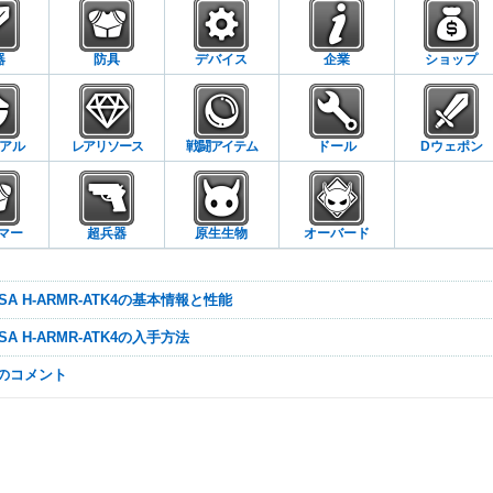
器
防具
デバイス
企業
ショップ
アル
レアリソース
戦闘アイテム
ドール
Dウェポン
マー
超兵器
原生生物
オーバード
30SA H-ARMR-ATK4の基本情報と性能
30SA H-ARMR-ATK4の入手方法
なのコメント