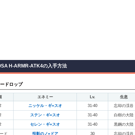
0SA H-ARMR-ATK4の入手方法
ードロップ
類
エネミー
Lv.
生息
常
ニッケル・ギ=スオ
31-40
忘却の渓谷
常
ステン・ギ=スオ
31-40
白樹の大陸
常
セレン・ギ=スオ
31-40
黒鋼の大陸
ード
投影のノ=ドア
30
忘却の渓谷