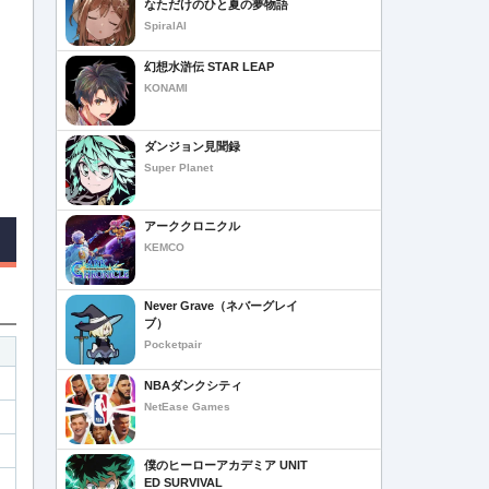
なただけのひと夏の夢物語
SpiralAI
幻想水滸伝 STAR LEAP
KONAMI
ダンジョン見聞録
Super Planet
アーククロニクル
KEMCO
Never Grave（ネバーグレイ
ブ）
Pocketpair
NBAダンクシティ
NetEase Games
僕のヒーローアカデミア UNIT
ED SURVIVAL