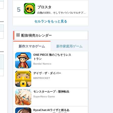
ブロスタ
5
白熱の3対3、そしてサバイバルマルチプレイを楽しめるモバイルゲーム！3分間で展開する様々なゲームモード… 友達と共闘するもよし、一人で戦うもよし。 強力な必殺技や特殊能力を持ったキャラクターを入手して、アップグレードしましょう。ユニークなスキンを集めれば、戦場でひときわ目立つこと間違いなし！ブロスタワールドの不思議なステージで、バトルを繰り広げましょう！ ブロスタは無料でダウンロードおよびプレイが可能ですが、一部のゲーム内アイテムを有料で購入いただくことも可能です（ランダムなアイテムを含む）。ゲーム内アイテムの有料購入を希望しない場合は、デバイスの設定からアプリ内課金を無効にしてください。 様々なゲームモードで戦おう エメラルドハント（3対3）：チームの仲間と共に敵チームに勝利！エメラルドを10個集めたら最後まで守り抜きましょう。倒されるとエメラルドも失います。 バトルロイヤル（ソロ/デュオ）：生き残りをかけたサバイバルモード。キャラクターのパワーアップを集めましょう。デュオまたはソロモードを選んだら、大混乱の戦場で最後まで生き延びた者が勝者となります。そして勝者がすべてを独り占めします！ ブロストライカー（3対3）：ひと味違うゲームモードです！サッカーの腕試しといきましょう。先に2ゴールを決めたチームが勝利します。なおレッドカードはありませんので、激しいバトルにご注意ください。 賞金稼ぎ（3対3）：敵を倒して星を獲得！自分の星も守り抜きましょう。より多くの星を集めたチームの勝利です。 強奪（3対3）：チームの金庫を守りながら、敵チームの金庫の破壊を目指します。ひっそりと前進したら、豪快にお宝までの道を切り拓きましょう！ 特別イベント：期間限定の特別な対人および対CPUゲームモードです。 チャンピオンシップチャレンジ：ブロスタのゲーム内予選に参加して、eスポーツの世界に飛び込みましょう！ キャラクターのアンロックとアップグレード 強力な必殺技や特殊能力を持ったキャラクターを集めて、アップグレードしましょう。キャラクターを強化して、ユニークなスキンを集めましょう。 ブロスタパス クエストやブロスタボックス、エメラルド、ピンズ、そしてブロスタパス限定スキンなど、特典が盛りだくさん！シーズンごとに特典は変わります。 MVPプレイヤーになろう ローカルのランキングを駆け上がり、あなたの強さを証明しましょう！ どんな時も進化しよう 新たなキャラクターやスキン、マップ、特別イベント、ゲームモードを探し求めましょう。 特徴： 3対3のリアルタイム対戦で世界中のプレイヤーとバトル 白熱のモバイル向けサバイバルマルチプレイ 独自の攻撃や必殺技を持った、強力な新キャラクターをアンロック 日々入れ替わるイベントとゲームモード バトルは一人でも、フレンドと一緒でもプレイ可能 グローバルまたはローカルのランキングを駆け上がろう 仲間とクラブを結成したり参加したりして、情報交換しながら共に戦おう スキンをアンロックしてキャラクターをカスタマイズ プレイヤーが作った攻略の難しい新マップ クラッシュ・オブ・クラン、クラッシュ・ロワイヤル、ブーム・ビーチの制作会社がお届けするバトルゲーム！ サポート： サポートが必要な際は、ゲーム内の設定の「ヘルプとサポート」からご連絡いただくか、http://supercell.helpshift.com/a/brawl-stars/をご覧ください。 プライバシーポリシー： http://supercell.com/en/privacy-policy/jp/ サービス利用規約： http://supercell.com/en/terms-of-service/jp/ 保護者の皆さまへ： http://supercell.com/en/parents/jp/
セルランをもっと見る
配信/発売カレンダー
新作スマホゲーム
新作家庭用ゲーム
ONE PIECE 海のごちそうレス
トラン
Bandai Namco
デイヴ・ザ・ダイバー
MINTROCKET
モンスターループ：獣神転生
SuperNova Game
RyzaChat:AIライザと創るあ