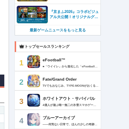
『京まふ2026』コラボビジュ
アル大公開！オリジナルグッ
ズやキャラカフェエリアな
ど、見どころ満載！！
最新ゲームニュースをもっと見る
トップセールスランキング
eFootball™
1
■「ウイイレ」から進化した「eFootball™」 人気サッカーゲーム「ウイニングイレブン」が「eFootball™」とタイトルを変え、大きく進化して生まれ変わりました。「eFootball™」で新しいサッカーゲームを体感しましょう！ ■はじめての方でも安心 ダウンロード後は、実践を交えたステップアップ方式のチュートリアルで直感的に基本操作を覚えることができます！さらに、チュートリアルを全てクリアすると、リオネル メッシがもらえます！！ また、試合の面白さや爽快感を楽しんでいただくためにスマートアシストを実装。 複雑な操作をしなくても、華麗なドリブルやパスで相手をかわして強烈なシュートでゴールを奪うことができます！ 【基本的な遊び方】 ■好きなチームで始めよう 欧州、米州、アジアなど世界各国のクラブやナショナルチームなどお気に入りのチームでスタートできます！ ■選手を獲得しましょう チームを作成したら、選手を獲得しましょう。現役のスーパースターや、歴史に残るレジェンドたちが、あなたのクラブでの活躍を待っています！ ・スペシャル選手リスト 現実の試合で大活躍した選手や、注目リーグの選手、レジェンドなどの特別な選手を獲得できます。 ・スタンダード選手リスト 好きな選手を獲得できます。条件を設定して絞り込むことができます。 ・監督リスト さまざまな戦術や得意な育成タイプを持った監督を獲得できます。 ■試合を楽しもう 獲得した選手でチームを編成したら、いよいよ試合に挑戦！ AIを相手に腕を磨いたり、オンライン対戦でランキングを競ったり、楽しみ方はあなた次第です。 ・対AI戦で腕を磨く 注目リーグのチームやナショナルチームを相手に戦うイベントなど、サッカーシーズンに合わせたさまざまなテーマのイベントが開催されています。 また、10段階にレベル分けされたDivision制の「eFootball™ リーグ」で楽しみながらレベルアップしていくことも可能です！ ・対人戦で実力を試す Division制の全ユーザーとランキングを競う「eFootball™ リーグ」や、毎週開催される様々なイベントで、オンラインでのリアルタイム対戦を楽しむことができます。あなたのドリームチームで、最高峰のDivision 1を目指しましょう！ ・友達と最大3vs3の対戦を楽しむ フレンドマッチ機能を使って、友達と対戦することができます。育て上げたチームの強さを友達に見せつけましょう！ また、最大3vs3の協力対戦も可能。友達とオンラインで集まって対戦を楽しみましょう！ ■選手を育てる 獲得した選手は、選手種別によっては成長させることができます。 試合に出場させたり、ゲーム内アイテムを使用したりして、選手のレベルを上げる事で入手できる「タレントポイント」で、能力パラメータを上昇させましょう。 より自分好みの選手にしたい場合は、手動でポイントを割り振りましょう。 ポイントの割り振りに迷った場合は、[おまかせ]で設定することもできます。 自分だけのお気に入りの選手に育て上げましょう！ 【もっと楽しむ】 ■Live Updateを毎週配信 選手の移籍や、現実の試合での活躍が反映される「Live Update」を搭載。 毎週配信される「Live Update」を参考に、スカッドを編成し試合に挑みましょう。 ■スタジアムをカスタマイズ 試合中のスタジアムに反映されるコレオ・オブジェクトなどのスタジアムパーツをカスタマイズできます。 思い通りのスタジアムにアレンジして、ゲーム体験を彩りましょう！ ※居住国・地域が以下のお客様には、eFootball™ コインによるルートボックス施策をご提供しておりません。 ベルギー、ブラジル(18歳未満) 【最新情報について】 本商品は、新機能やモードの追加、ゲームプレイ・イベントのアップデートを継続的に行っていきます。 最新情報は「eFootball™」公式サイトをご確認ください。 【ダウンロードについて】 本アプリをダウンロードするためには、ストレージに約3.3GBの空き容量が必要となります。 あらかじめ3.3GB以上の容量を空けてからダウンロードを行っていただけますようお願いします。 ダウンロード時はWi-Fi環境で接続することを推奨いたします。 ※アップデートにつきましても同様となります。 【通信環境について】 本アプリはオンラインゲームです。通信可能な環境でお楽しみください。
Fate/Grand Order
2
TVでもおなじみ、TYPE-MOONがおくるFateのRPG！ スマホでも本格的なRPGが楽しめる。 文字数にして500万字超という、圧倒的なボリュームを堪能できるストーリー！ 本編以外にもキャラクターごとにストーリーを用意し、Fateファンも今回はじめてFateの世界を体験される方も十分満足いただける内容となっています。 【あらすじ】 西暦2015年。 地球の未来を観測するカルデアは、2017年以降の人類史が崩壊している事実を確認した。 昨日まで確かに存在していた2115年までの“約束された未来”は、何の前触れもなく突如として消え去ったのだ。 なぜ。どうして。だれが。どうやって。 西暦2004年 日本 ある地方都市。 ここに今まではなかった、「観測できない領域」が現れたと。 カルデアはこれを人類絶滅の原因と仮定し、いまだ実験段階だった第六の実験を決行する事となった。 それは過去への時間旅行。 人間を霊子化させて過去に送りこみ、事象に介入する事で時空の特異点を解明、あるいは破壊する禁断の儀式。 その名を人理守護指令、グランドオーダー。 人類を守るために人類史に立ち向かう、運命と戦うものたちの総称である。 【ゲーム概要】 スマホに最適化された簡単操作のコマンドオーダーバトル！ プレイヤーはマスターとなって英霊たちを操り敵を倒し謎を解明していく。 好みの英霊で戦うか、強い英霊で戦うかバトルスタイルはプレイヤーしだい。 ◆豪華声優陣が続々参加 青木志貴、茜屋日海夏、赤羽根健治、明坂聡美、浅川悠、朝日奈丸佳、阿澄佳奈、阿部彬名、阿部敦、阿部里果、雨宮天、新井里美、井口裕香、井澤詩織、石川界人、石川由依、石谷春貴、伊瀬茉莉也、市ノ瀬加那、伊藤彩沙、伊藤かな恵、伊東健人、伊藤静、伊藤美紀、稲田徹、井上和彦、井上喜久子、井上麻里奈、伊丸岡篤、石見舞菜香、上坂すみれ、植田佳奈、上田麗奈、内田真礼、内田雄馬、内山昂輝、梅原裕一郎、江川央生、江口拓也、江越彬紀、遠藤綾、大久保瑠美、大空直美、大塚明夫、大塚芳忠、大原さやか、大和田仁美、岡本信彦、置鮎龍太郎、小倉唯、小澤亜李、小野賢章、小野大輔、小野友樹、小見川千明、かかずゆみ、柿原徹也、加隈亜衣、笠間淳、加瀬康之、門脇舞以、金元寿子、神尾晋一郎、茅野愛衣、川澄綾子、河西健吾、川野剛稔、神奈延年、鬼頭明里、木村珠莉、木村良平、桐本拓哉、釘宮理恵、久野美咲、黒木ほの香、黒田崇矢、桑原由気、KENN、高野麻里佳、古賀葵、小清水亜美、後藤邑子、小西克幸、小林千晃、小林ゆう、小林裕介、小原好美、小松未可子、子安武人、小山力也、近藤玲奈、斎賀みつき、西前忠久、斉藤壮馬、斎藤千和、坂本真綾、佐倉綾音、櫻井孝宏、佐藤聡美、佐藤利奈、沢城みゆき、下屋則子、島﨑信長、嶋村侑、庄司宇芽香、白石晴香、新垣樽助、真堂圭、末柄里恵、杉田智和、杉山紀彰、鈴木達央、鈴木崚汰、鈴代紗弓、鈴村健一、諏訪彩花、諏訪部順一、関俊彦、関智一、瀬戸麻沙美、芹澤優、仙台エリ、千本木彩花、園崎未恵、大地葉、高乃麗、高野直子、高橋花林、高橋李依、高山みなみ、武内駿輔、竹内良太、武田華、田中敦子、田中美海、田中理恵、谷山紀章、種﨑敦美、種田梨沙、田丸篤志、田村睦心、田村ゆかり、丹下桜、千葉繁、千葉翔也、津田健次郎、紡木吏佐、鶴岡聡、寺崎裕香、寺島拓篤、東山奈央、土岐隼一、飛田展男、戸松遥、豊永利行、鳥海浩輔、中井和哉、中田譲治、長縄まりあ、仲村美沙希、中村悠一、名塚佳織、生天目仁美、浪川大輔、能登麻美子、野中藍、乃村健次、土師孝也、長谷川育美、花江夏樹、花澤香菜、花守ゆみり、早見沙織、原由実、春野杏、潘めぐみ、日岡なつみ、日笠陽子、日野聡、平川大輔、ファイルーズあい、福圓美里、福西勝也、福山潤、藤井隼、藤沼建人、ブリドカットセーラ恵美、古川慎、保志総一朗、星野貴紀、堀内賢雄、堀江由衣、本多真梨子、本多陽子、本渡楓、前野智昭、M・A・O、増田俊樹、Machico、松風雅也、真殿光昭、マフィア梶田、三上哲、三木眞一郎、水樹奈々、水島大宙、水橋かおり、緑川光、水瀬いのり、南央美、峯田茉優、宮野真守、宮本充、村瀬歩、森川智之、森田了介、森永千才、森なな子、諸星すみれ、安井邦彦、山路和弘、山下大輝、山下七海、山寺宏一、山根綺、山野井仁、山村響、悠木碧、ゆかな、遊佐浩二、吉野裕行、佳村はるか、米澤円、若林直美、和氣あず未、和多田美咲（50音順） ◆全体構成・メインシナリオ・シナリオ・総監督 奈須きのこ ◆リードキャラクターデザイナー 武内崇 ◆アートディレクション TYPE-MOON ◆メインシナリオ・シナリオ執筆 東出祐一郎、桜井光 水瀬葉月、星空めてお ◆ゲストライター amphibian、虚淵玄（ニトロプラス）、acpi、ＯＫＳＧ（TYPE-MOON）、経験値、小太刀右京、三田誠、たけのこ星人、橘公司、田中天（株式会社フラッグノーツ）、成田良悟、鋼屋ジン、ひろやまひろし、円居挽、茗荷屋甚六、矢野俊策（株式会社フラッグノーツ）、リヨ（50音順） ◆キャラクターデザイン I-IV、蒼月タカオ（TYPE-MOON）、AKIRA、Azusa、東冬、荒野、Anmi、池澤真、石田あきら、いみぎむる、兔ろうと、羽海野チカ、大森葵、岡崎武士、okojo、およ、加藤いつわ、カワグチタケシ、きばどりリュー、桐原小鳥、ギンカ、倉花千夏、黒星紅白、小梅けいと、近衛乙嗣、小松崎類、こやまひろかず（TYPE-MOON）、西藤浩樹（LASENGLE）、saitom、坂本みねぢ、佐々木少年、サテー、色素、縞うどん（TYPE-MOON）、島田フミカネ、しまどりる、sime、下越（TYPE-MOON）、シャカＰ（LASENGLE）、白浜鴎、しらび、白峰、真じろう、STAR影法師、曽我誠、タイキ、高橋慶太郎、高山箕犀、竹、武中英雄、武梨えり、たけのこ星人、TAKOLEGS、田島昭宇、タスクオーナ、danciao、中央東口、CHOCO、悌太、Dd、天空すふぃあ、DANGERDROP、toi8、トリダモノ、中原、なまにくATK、西出ケンゴロー、nipi、ネコタワワ、NOCO、pako、林けゐ、原田たけひと、春野友矢、ばん！、Bすけ、左、ヒライユキオ、平野稜二、広江礼威、ひろやまひろし、PFALZ、ぶくろて、huke、BLACK（TYPE-MOON）、古海鐘一、BUNBUN、hou、ホトソウカ、本庄雷太、前田浩孝、マシマサキ、また、松竜、Mika Pikazo、緑川美帆、三輪士郎、村山竜大、めろん22、望月けい、元村人、森井しづき、森山大輔、山中虎鉄、YOCO_N（LASENGLE）、余湖裕輝、米山舞、La-na、lack、リヨ、Ryota-H、輪くすさが、redjuice、ReDrop、ろび～な、ワダアルコ、渡れい（50音順） このアプリケーションには、（株）ＣＲＩ・ミドルウェアの「CRIWARE（TM）」が使用されています。
ホワイトアウト・サバイバル
3
4億人が遊ぶ唯一無二の氷雪スマホゲーム！サクッと爽快！みんなで極寒サバイバル ！ 猛吹雪に襲われ、かつての世界は崩壊。人類の文明の灯火は、氷雪の中で今にも消えかかっている…。 生存者達よ、今こそ立ち上がれ！——仲間を率いて希望の灯りをともし、凍てつく大地に新たな拠点を築こう！ さらに新規ユーザー限定でSSR英雄「ジャスミン」が無料で仲間入り！ 彼女と共に氷原の奥地へと踏み込み、吹雪の中に潜む未知の脅威に立ち向かおう！ 【ゲームの特徴】 ◆領地再建！凍土に希望の光を！ 大溶鉱炉に火を灯すことから始めて、積もった雪を溶かして領土を開拓しよう！ 法令を発布して人員を的確に配置すれば、拠点の建設効率がぐんとアップ！ ◆放置で楽々、資源を効率ストック！ ワンタップで英雄を派遣するだけで、見守りは不要！ オフライン中も資源は自動でたっぷり蓄積されて、戻れば報酬が山盛り！極寒サバイバルでも、もう怖くない！ ◆お手軽に始められる氷雪ミニゲーム！ ミニゲームが次々と登場！「穴釣り選手権」でレア生物図鑑を解放し、「除雪隊」で雪山の宝を発見しよう！ スキマ時間でも気軽にプレイできて、雪原ライフは楽しさ満載！ ◆戦略を駆使して、英雄で敵を撃退！ 英雄はレベル共有で育成の手間いらずで、スキルを活かせば様々な難関を攻略可能！ 最強チームを組み上げて、敵を圧倒しよう！ ◆協力プレイで、凍土制覇を目指そう！ 同盟の支援で負傷者の治療や育成もスピードアップ！ 作戦を練って仲間と役割分担すれば戦力倍増！勝利の喜びをみんなで分かち合おう！ さらにたくさんのコンテンツをお届けいたします： ◆オフィシャルサイト: https://whiteoutsurvival.centurygames.com/ja ◆X: https://x.com/WOS_Japan ◆Facebook: https://www.facebook.com/WhiteoutSurvival ◆Discord: https://discord.gg/whiteoutsurvival ◆YouTube: https://www.youtube.com/@WhiteoutSurvivalOfficial_JA ◆TikTok: https://www.tiktok.com/@howasaba.jp
ブルーアーカイブ
4
――何気ない日常で、ほんの少しの奇跡を見つける物語 Yostarが贈る学園×青春×物語RPG『ブルーアーカイブ -Blue Archive-』！ 先生として、個性豊かで魅力的な生徒たちと共に、一風変わった学園都市キヴォトスの 日常を過ごそう！ ■あらすじ ここは学園都市キヴォトス。 数千の学園からなる超巨大学園都市では、日々トラブルが絶えない。 この問題に対応すべく、連邦生徒会長によって連邦捜査部【シャーレ】が設立された。 この物語は【シャーレ】の顧問となる先生とそれに協力する生徒たちと学園都市での日常を 描いた物語である。 ▼可愛いキャラクターが活躍する3Dバトル 大迫力の3Dリアルタイムバトル！ 可愛いキャラクター達が画面いっぱいに所狭しと大活躍。 あなたは先生として、生徒たちを指揮しよう！ ▼個性豊かなキャラクターを彩るハイクオリティの2Dアニメーション 美少女キャラクターたちが綺麗な2Dアニメーションであなたを迎えてくれる！ 仲良くなると特別なアニメーションが見れることもあるぞ！ ▼生徒たちと絆を深めて彼女たちと特別な日常を過ごそう！ 一緒にいる時間が長ければ長いほど、彼女たちはあなたとの絆は深まっていく。 そんな彼女たちとの日々が、きっとあなたの日常を特別なものに！ ▼公式Twitter https://twitter.com/Blue_ArchiveJP ▼公式サイト https://bluearchive.jp/ (C)Yostar, Inc.