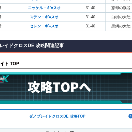
常
ニッケル・ギ=スオ
31-40
忘却の渓谷
常
ステン・ギ=スオ
31-40
白樹の大陸
常
セレン・ギ=スオ
31-40
黒鋼の大陸
レイドクロスDE 攻略関連記事
イト TOP
ゼノブレイドクロスDE 攻略TOP