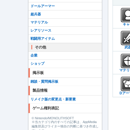
ドールアーマー
超兵器
マテリアル
キャ
レアリソース
戦闘用アイテム
その他
武
企業
ショップ
マテリ
掲示板
雑談・質問掲示板
製品情報
Dアー
リメイク版の変更点・新要素
ゲーム権利表記
© Nintendo/MONOLITHSOFT
※当カテゴリ内のすべての記事は、AppMedia
編集部及びライター独自の判断に基づき作成し