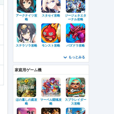
アークナイツ攻
スタセイ攻略
ジージェネエタ
略
ーナル攻略
ステラソラ攻略
モンスト攻略
パズドラ攻略
もっとみる
家庭用ゲーム機
ほの暮しの庭攻
マーベル闘魂攻
スプラレイダー
略
略
ス攻略