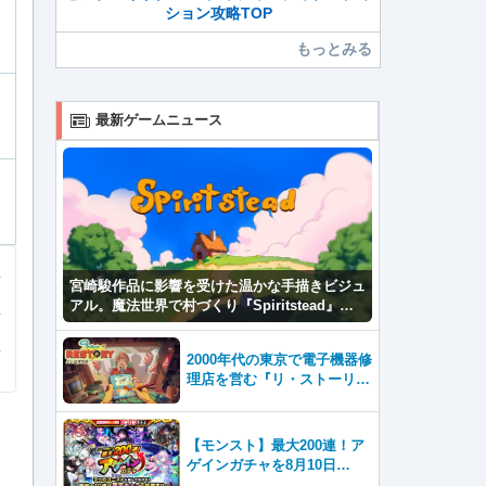
ション攻略TOP
もっとみる
最新ゲームニュース
宮崎駿作品に影響を受けた温かな手描きビジュ
アル。魔法世界で村づくり『Spiritstead』本
日発売
2000年代の東京で電子機器修
理店を営む『リ・ストーリ
ー: 思い出修理屋 (ReStor
y)』本日Steamで配信開始
【モンスト】最大200連！ア
ゲインガチャを8月10日
（月）より開催！