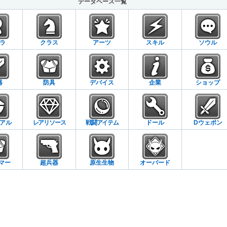
データベース一覧
ラ
クラス
アーツ
スキル
ソウル
器
防具
デバイス
企業
ショップ
アル
レアリソース
戦闘アイテム
ドール
Dウェポン
マー
超兵器
原生生物
オーバード