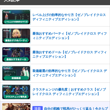
コメントの削除を申請する
※投稿内容を確認後、順次対応さ
せていただきます。ご了承ください。
※一度削除したコメントは復元ができませんのでご注意くだ
レベル上げの効率的なやり方【ゼノブレイドクロス
さい。
ディフィニティブエディション】
また、過度な利用規約の違反や、弊社に損害の及ぶ内容の書き込みがあ
った場合は、法的措置をとらせていただく場合もございますので、あら
最強おすすめパーティ【ゼノブレイドクロス ディフ
かじめご理解くださいませ。
ィニティブエディション】
最強おすすめドール【ゼノブレイドクロス ディフィ
ニティブエディション】
装備厳選の効率的なやり方【ゼノブレイドクロス デ
ィフィニティブエディション】
クラスチェンジの優先度｜おすすめクラス【ゼノブ
レイドクロス ディフィニティブエディション】
注目
自分の戦略で戦局がひっくり返る！今さらプ