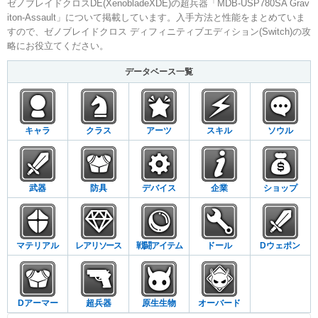
ゼノブレイドクロスDE(XenobladeXDE)の超兵器「MDB-USP780SA Grav
iton-Assault」について掲載しています。入手方法と性能をまとめていま
すので、ゼノブレイドクロス ディフィニティブエディション(Switch)の攻
略にお役立てください。
データベース一覧
キャラ
クラス
アーツ
スキル
ソウル
武器
防具
デバイス
企業
ショップ
マテリアル
レアリソース
戦闘アイテム
ドール
Dウェポン
Dアーマー
超兵器
原生生物
オーバード