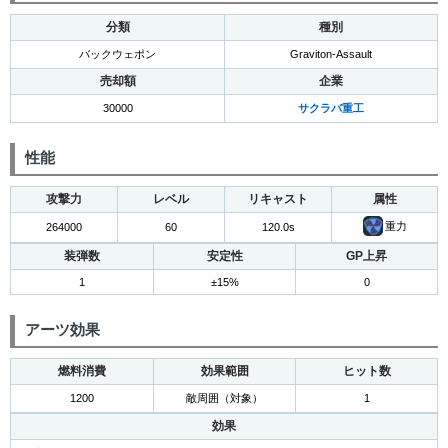
分類
種別
バックウェポン
Graviton-Assault
売却額
企業
30000
サクラバ重工
性能
攻撃力
レベル
リキャスト
属性
重力
264000
60
120.0s
装弾数
安定性
GP上昇
1
±15%
0
アーツ効果
燃料消費
効果範囲
ヒット数
1200
敵周囲（対象）
1
効果