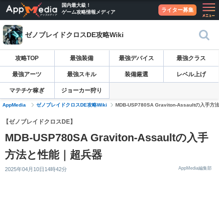
国内最大級！
ライター募集
ゲーム攻略情報メディア
ゼノブレイドクロスDE攻略Wiki
攻略TOP
最強装備
最強デバイス
最強クラス
最強アーツ
最強スキル
装備厳選
レベル上げ
マテチケ稼ぎ
ジョーカー狩り
AppMedia
ゼノブレイドクロスDE攻略Wiki
MDB-USP780SA Graviton-Assaultの
【ゼノブレイドクロスDE】
MDB-USP780SA Graviton-Assaultの入手
方法と性能｜超兵器
AppMedia編集部
2025年04月10日14時42分