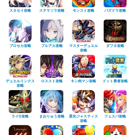
スタセイ攻略
ステラソラ攻略
モンスト攻略
パズドラ攻略
プロセカ攻略
ブルアカ攻略
マスターデュエル
ダフネ攻略
攻略
デュエルリンクス
ロススト攻略
キン肉マン攻略
ドット勇者攻略
攻略
ライD攻略
まおりゅう攻略
星矢ジャスティス
フェスバ攻略
攻略