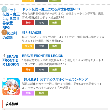
2
ドット伝説～魔王になる異世界放置RPG
今なら無料2000連ガチャが引けて、全恒常キャラも入手可能！魔王
育成×箱庭経営のドット絵放置RPG
新作
RPG
無料
3
杖と剣の伝説
8/16~『ぼざろ』コラボ決定！ログインだけで毎日無料10連ガチャが
引ける！剣と魔法で戦う放置RPG
コラボ
RPG
無料
4
BRAVE FRONTIER LEGION
1周年記念で最大1000連無料ガチャが引ける！＆★5確定スタート！
「ブレフロ」最新作の共闘対戦RPG
周年
RPG
無料
5
【8月最新】おすすめスマホゲームランキング
話題の新作やガチャが沢山引ける注目作、周年&コラボ開催タイト
ル、リセマラおすすめなどを完全網羅！
特集
無料
攻略情報