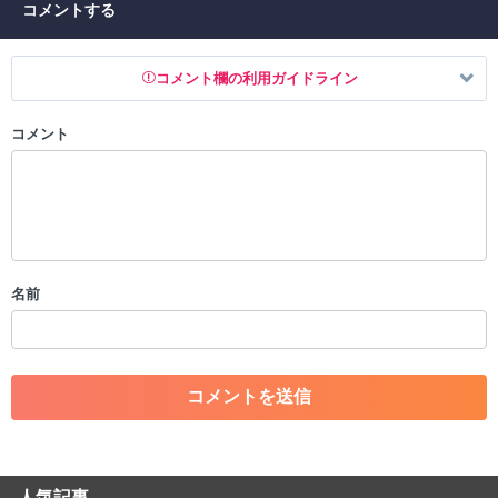
コメントする
コメント欄の利用ガイドライン
コメント
以下の書き込みを禁止とし、場合によってはコメント削除や書き込み制
限を行う可能性がございます。 あらかじめご了承ください。
・公序良俗に反する投稿
・スパムなど、記事内容と関係のない投稿
・誰かになりすます行為
・個人情報の投稿や、他者のプライバシーを侵害する投稿
名前
・一度削除された投稿を再び投稿すること
・外部サイトへの誘導や宣伝
・アカウントの売買など金銭が絡む内容の投稿
・各ゲームのネタバレを含む内容の投稿
・その他、管理者が不適切と判断した投稿
コメントの削除につきましては下記フォームより申請をいた
だけますでしょうか。
人気記事