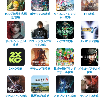
ゼルダ無双封印戦
ポケモンZA攻略
タイムストレンジ
FFT攻略
記攻略
ャー攻略
サイレントヒルf
ロストソウルアサ
ハデス2攻略
スパロボY攻略
攻略
イド攻略
2XKO攻略
デモエクTS攻略
牧場物語グランド
メタルギアデルタ
バザール攻略
攻略
ウツロノハネ攻略
風雨来記5攻略
メカブレイク攻略
デススト2攻略