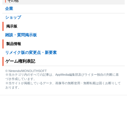
その他
企業
ショップ
掲示板
雑談・質問掲示板
製品情報
リメイク版の変更点・新要素
ゲーム権利表記
© Nintendo/MONOLITHSOFT
※当カテゴリ内のすべての記事は、AppMedia編集部及びライター独自の判断に基
づき作成しています。
※当サイトが掲載しているデータ、画像等の無断使用・無断転載は固くお断りして
おります。