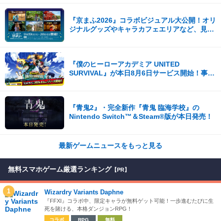
『京まふ2026』コラボビジュアル大公開！オリ
ジナルグッズやキャラカフェエリアなど、見ど
ころ満載！！
『僕のヒーローアカデミア UNITED
SURVIVAL』が本日8月6日サービス開始！事前
登録者数100万を突破！
『青鬼2』・完全新作『青鬼 臨海学校』の
Nintendo Switch™＆Steam®版が本日発売！
最新ゲームニュースをもっと見る
無料スマホゲーム厳選ランキング
【PR】
1
Wizardry Variants Daphne
『FFXI』コラボ中、限定キャラが無料ゲット可能！一歩進むたびに生
死を賭ける、本格ダンジョンRPG！
コラボ
RPG
無料