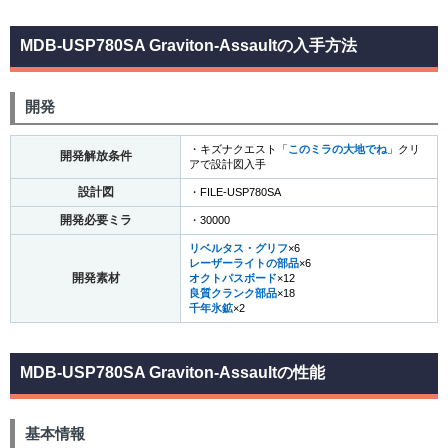
MDB-USP780SA Graviton-Assaultの入手方法
開発
・キズナクエスト「
このミラの大地でね
」クリ
開発解放条件
アで設計図入手
設計図
・FILE-USP780SA
開発必要ミラ
・30000
リベルタス・グリフ
×6
レーザーライトの部品
×6
開発素材
オクトパスボード
×12
良質クランク部品
×18
千年氷鉱
×2
MDB-USP780SA Graviton-Assaultの性能
基本情報