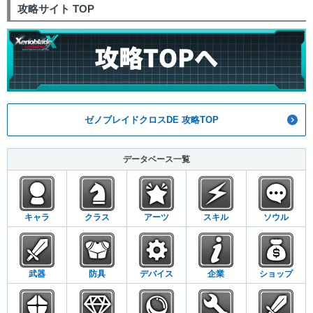
攻略サイト TOP
ゼノブレイドクロスDE 攻略TOP
データベース一覧
キャラ
クラス
アーツ
スキル
ソウル
武器
防具
デバイス
企業
ショップ