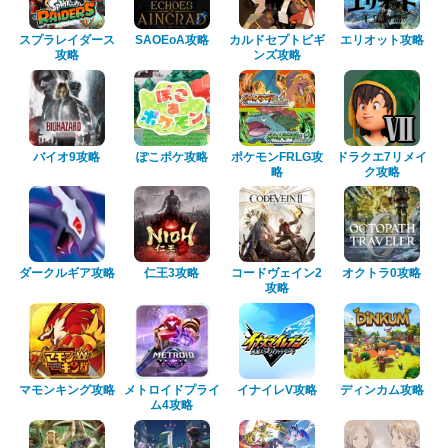
スプラレイダース
SAOEoA攻略
カルドセプトビギ
エリオット攻略
攻略
ンズ攻略
バイオ9攻略
ぽこポケ攻略
ポケモンFRLG攻
ドラクエ7リメイ
略
ク攻略
ダークルギア攻略
仁王3攻略
コードヴェイン2
オクトラ0攻略
攻略
マモンキング攻略
メトロイドプライ
イナイレV攻略
ディンカム攻略
ム4攻略