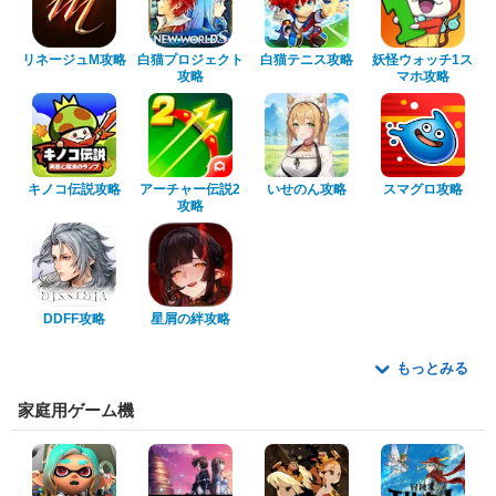
リネージュM攻略
白猫プロジェクト
白猫テニス攻略
妖怪ウォッチ1ス
攻略
マホ攻略
キノコ伝説攻略
アーチャー伝説2
いせのん攻略
スマグロ攻略
攻略
DDFF攻略
星屑の絆攻略
もっとみる
家庭用ゲーム機