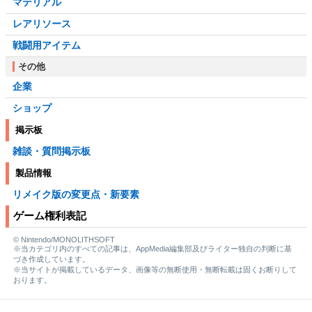
マテリアル
レアリソース
戦闘用アイテム
その他
企業
ショップ
掲示板
雑談・質問掲示板
製品情報
リメイク版の変更点・新要素
ゲーム権利表記
© Nintendo/MONOLITHSOFT
※当カテゴリ内のすべての記事は、AppMedia編集部及びライター独自の判断に基
づき作成しています。
※当サイトが掲載しているデータ、画像等の無断使用・無断転載は固くお断りして
おります。