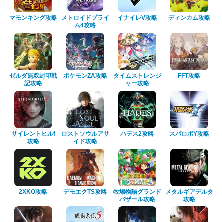
マモンキング攻略
メトロイドプライ
イナイレV攻略
ディンカム攻略
ム4攻略
ゼルダ無双封印戦
ポケモンZA攻略
タイムストレンジ
FFT攻略
記攻略
ャー攻略
サイレントヒルf
ロストソウルアサ
ハデス2攻略
スパロボY攻略
攻略
イド攻略
2XKO攻略
デモエクTS攻略
牧場物語グランド
メタルギアデルタ
バザール攻略
攻略