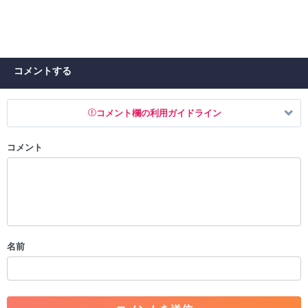
コメントする
コメント欄の利用ガイドライン
コメント
以下の書き込みを禁止とし、場合によってはコメント削除や書き込み制
限を行う可能性がございます。 あらかじめご了承ください。
・公序良俗に反する投稿
・スパムなど、記事内容と関係のない投稿
・誰かになりすます行為
・個人情報の投稿や、他者のプライバシーを侵害する投稿
名前
・一度削除された投稿を再び投稿すること
・外部サイトへの誘導や宣伝
・アカウントの売買など金銭が絡む内容の投稿
・各ゲームのネタバレを含む内容の投稿