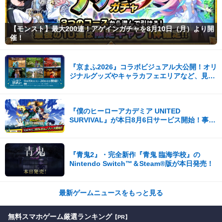
【モンスト】最大200連！アゲインガチャを8月10日（月）より開
催！
『京まふ2026』コラボビジュアル大公開！オリ
ジナルグッズやキャラカフェエリアなど、見ど
ころ満載！！
『僕のヒーローアカデミア UNITED
SURVIVAL』が本日8月6日サービス開始！事前
登録者数100万を突破！
『青鬼2』・完全新作『青鬼 臨海学校』の
Nintendo Switch™＆Steam®版が本日発売！
最新ゲームニュースをもっと見る
無料スマホゲーム厳選ランキング
【PR】