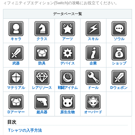
ィフィニティブエディション(Switch)の攻略にお役立てください。
データベース一覧
キャラ
クラス
アーツ
スキル
ソウル
武器
防具
デバイス
企業
ショップ
マテリアル
レアリソース
戦闘アイテム
ドール
Dウェポン
Dアーマー
超兵器
原生生物
オーバード
目次
Tシャツの入手方法