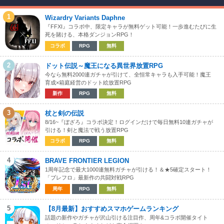
1
Wizardry Variants Daphne
『FFXI』コラボ中、限定キャラが無料ゲット可能！一歩進むたびに生
死を賭ける、本格ダンジョンRPG！
コラボ
RPG
無料
2
ドット伝説～魔王になる異世界放置RPG
今なら無料2000連ガチャが引けて、全恒常キャラも入手可能！魔王
育成×箱庭経営のドット絵放置RPG
新作
RPG
無料
3
杖と剣の伝説
8/16~『ぼざろ』コラボ決定！ログインだけで毎日無料10連ガチャが
引ける！剣と魔法で戦う放置RPG
コラボ
RPG
無料
4
BRAVE FRONTIER LEGION
1周年記念で最大1000連無料ガチャが引ける！＆★5確定スタート！
「ブレフロ」最新作の共闘対戦RPG
周年
RPG
無料
5
【8月最新】おすすめスマホゲームランキング
話題の新作やガチャが沢山引ける注目作、周年&コラボ開催タイト