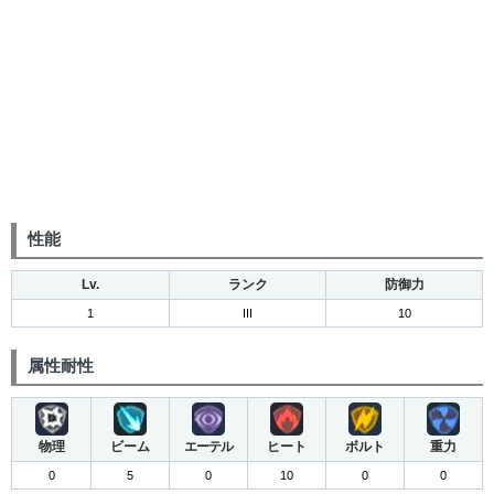
性能
Lv.
ランク
防御力
1
III
10
属性耐性
物理
ビーム
エーテル
ヒート
ボルト
重力
0
5
0
10
0
0