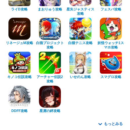
ライD攻略
まおりゅう攻略
星矢ジャスティス
フェスバ攻略
攻略
リネージュM攻略
白猫プロジェクト
白猫テニス攻略
妖怪ウォッチ1ス
攻略
マホ攻略
キノコ伝説攻略
アーチャー伝説2
いせのん攻略
スマグロ攻略
攻略
DDFF攻略
星屑の絆攻略
もっとみる