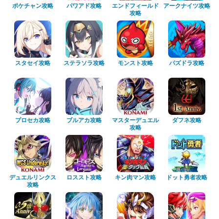
ポケチャン攻略
パワアド攻略
エンドフィールド
アークナイツ攻略
攻略
スタセイ攻略
ステラソラ攻略
モンスト攻略
パズドラ攻略
プロセカ攻略
ブルアカ攻略
マスターデュエル
ダフネ攻略
攻略
デュエルリンクス
ロススト攻略
キン肉マン攻略
ドット勇者攻略
攻略