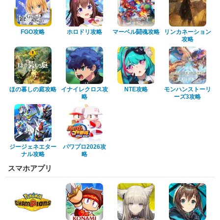
FGO攻略
ホロドリ攻略
マーベル闘魂攻略
リンカネーション
攻略
ほの暮しの庭攻略
イナイレクロス攻
NTE攻略
モンハンストーリ
略
ーズ3攻略
ジージェネエター
パワプロ2026攻
ナル攻略
略
スマホアプリ