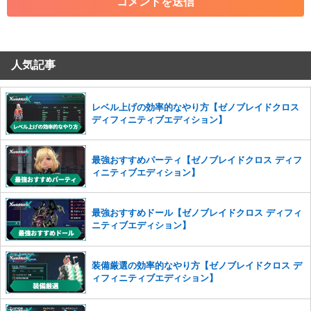
・その他、管理者が不適切と判断した投稿
コメントの削除につきましては下記フォームより申請をいた
だけますでしょうか。
人気記事
コメントの削除を申請する
※投稿内容を確認後、順次対応さ
せていただきます。ご了承ください。
※一度削除したコメントは復元ができませんのでご注意くだ
レベル上げの効率的なやり方【ゼノブレイドクロス
さい。
ディフィニティブエディション】
また、過度な利用規約の違反や、弊社に損害の及ぶ内容の書き込みがあ
った場合は、法的措置をとらせていただく場合もございますので、あら
最強おすすめパーティ【ゼノブレイドクロス ディフ
かじめご理解くださいませ。
ィニティブエディション】
最強おすすめドール【ゼノブレイドクロス ディフィ
ニティブエディション】
装備厳選の効率的なやり方【ゼノブレイドクロス デ
ィフィニティブエディション】