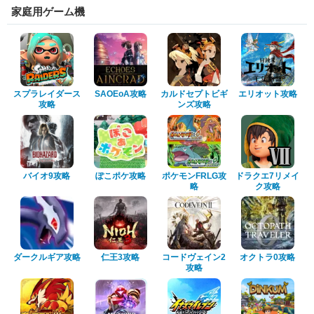
家庭用ゲーム機
スプラレイダース
SAOEoA攻略
カルドセプトビギ
エリオット攻略
攻略
ンズ攻略
バイオ9攻略
ぽこポケ攻略
ポケモンFRLG攻
ドラクエ7リメイ
略
ク攻略
ダークルギア攻略
仁王3攻略
コードヴェイン2
オクトラ0攻略
攻略