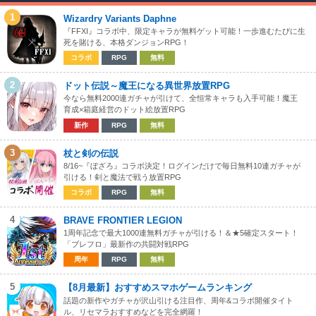
1
Wizardry Variants Daphne
『FFXI』コラボ中、限定キャラが無料ゲット可能！一歩進むたびに生
死を賭ける、本格ダンジョンRPG！
コラボ
RPG
無料
2
ドット伝説～魔王になる異世界放置RPG
今なら無料2000連ガチャが引けて、全恒常キャラも入手可能！魔王
育成×箱庭経営のドット絵放置RPG
新作
RPG
無料
3
杖と剣の伝説
8/16~『ぼざろ』コラボ決定！ログインだけで毎日無料10連ガチャが
引ける！剣と魔法で戦う放置RPG
コラボ
RPG
無料
4
BRAVE FRONTIER LEGION
1周年記念で最大1000連無料ガチャが引ける！＆★5確定スタート！
「ブレフロ」最新作の共闘対戦RPG
周年
RPG
無料
5
【8月最新】おすすめスマホゲームランキング
話題の新作やガチャが沢山引ける注目作、周年&コラボ開催タイト
ル、リセマラおすすめなどを完全網羅！