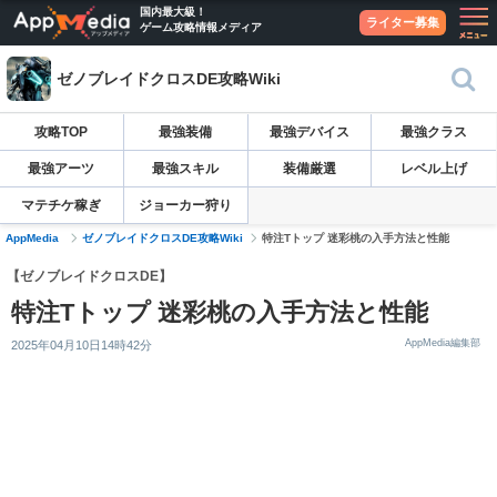
国内最大級！
ライター募集
ゲーム攻略情報メディア
ゼノブレイドクロスDE攻略Wiki
攻略TOP
最強装備
最強デバイス
最強クラス
最強アーツ
最強スキル
装備厳選
レベル上げ
マテチケ稼ぎ
ジョーカー狩り
AppMedia
ゼノブレイドクロスDE攻略Wiki
特注Tトップ 迷彩桃の入手方法と性能
【ゼノブレイドクロスDE】
特注Tトップ 迷彩桃の入手方法と性能
AppMedia編集部
2025年04月10日14時42分