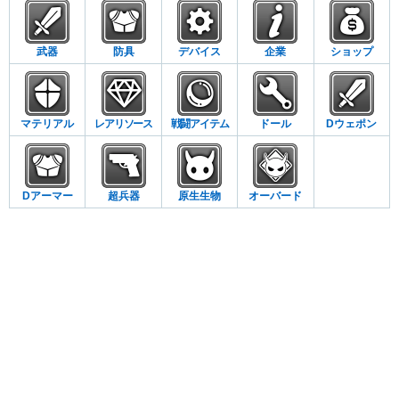
武器
防具
デバイス
企業
ショップ
マテリアル
レアリソース
戦闘アイテム
ドール
Dウェポン
Dアーマー
超兵器
原生生物
オーバード