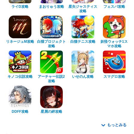
ライD攻略
まおりゅう攻略
星矢ジャスティス
フェスバ攻略
攻略
リネージュM攻略
白猫プロジェクト
白猫テニス攻略
妖怪ウォッチ1ス
攻略
マホ攻略
キノコ伝説攻略
アーチャー伝説2
いせのん攻略
スマグロ攻略
攻略
DDFF攻略
星屑の絆攻略
もっとみる