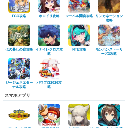
FGO攻略
ホロドリ攻略
マーベル闘魂攻略
リンカネーション
攻略
ほの暮しの庭攻略
イナイレクロス攻
NTE攻略
モンハンストーリ
略
ーズ3攻略
ジージェネエター
パワプロ2026攻
ナル攻略
略
スマホアプリ