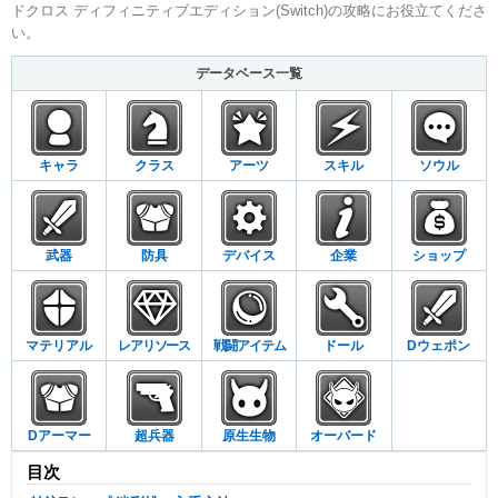
ドクロス ディフィニティブエディション(Switch)の攻略にお役立てくださ
い。
データベース一覧
キャラ
クラス
アーツ
スキル
ソウル
武器
防具
デバイス
企業
ショップ
マテリアル
レアリソース
戦闘アイテム
ドール
Dウェポン
Dアーマー
超兵器
原生生物
オーバード
目次