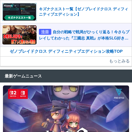
キズナクエスト一覧【ゼノブレイドクロス ディフィ
ニティブエディション】
注目
自分の戦略で戦局がひっくり返る！今さらプ
レイしてわかった『三國志 真戦』が本格SLG好きを
魅了して離さないワケ
ゼノブレイドクロス ディフィニティブエディション攻略TOP
もっとみる
最新ゲームニュース