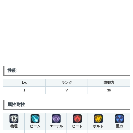
性能
Lv.
ランク
防御力
1
V
36
属性耐性
物理
ビーム
エーテル
ヒート
ボルト
重力