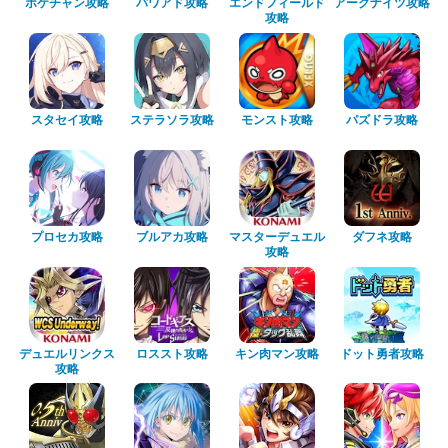
ポケチャン攻略
パワアド攻略
エンドフィールド
アークナイツ攻略
攻略
スタセイ攻略
ステラソラ攻略
モンスト攻略
パズドラ攻略
プロセカ攻略
ブルアカ攻略
マスターデュエル
ダフネ攻略
攻略
デュエルリンクス
ロススト攻略
キン肉マン攻略
ドット勇者攻略
攻略