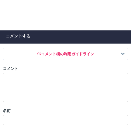
コメントする
コメント欄の利用ガイドライン
コメント
以下の書き込みを禁止とし、場合によってはコメント削除や書き込み制
限を行う可能性がございます。 あらかじめご了承ください。
・公序良俗に反する投稿
・スパムなど、記事内容と関係のない投稿
・誰かになりすます行為
・個人情報の投稿や、他者のプライバシーを侵害する投稿
名前
・一度削除された投稿を再び投稿すること
・外部サイトへの誘導や宣伝
・アカウントの売買など金銭が絡む内容の投稿