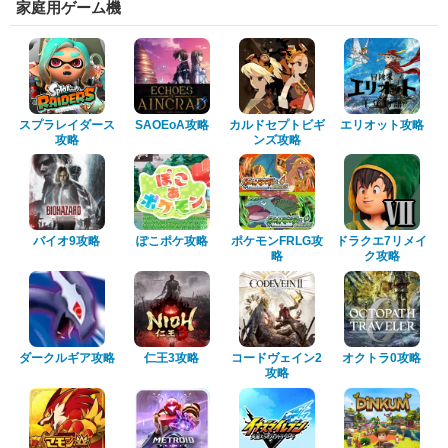
家庭用ゲーム機
スプラレイダース
SAOEoA攻略
カルドセプトビギ
エリオット攻略
攻略
ンズ攻略
バイオ9攻略
ぽこポケ攻略
ポケモンFRLG攻
ドラクエ7リメイ
略
ク攻略
ダークルギア攻略
仁王3攻略
コードヴェイン2
オクトラ0攻略
攻略