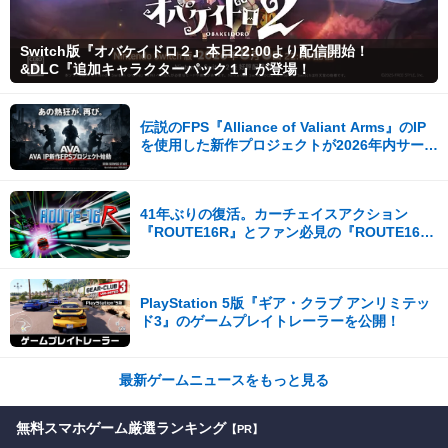
Switch版『オバケイドロ２』本日22:00より配信開始！
&DLC『追加キャラクターパック１』が登場！
伝説のFPS『Alliance of Valiant Arms』のIP
を使用した新作プロジェクトが2026年内サービ
ス開始！
41年ぶりの復活。カーチェイスアクション
『ROUTE16R』とファン必見の『ROUTE16
COLLECTION』が同時発売
PlayStation 5版『ギア・クラブ アンリミテッ
ド3』のゲームプレイトレーラーを公開！
最新ゲームニュースをもっと見る
無料スマホゲーム厳選ランキング
【PR】