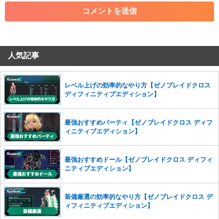
・各ゲームのネタバレを含む内容の投稿
・その他、管理者が不適切と判断した投稿
コメントの削除につきましては下記フォームより申請をいた
だけますでしょうか。
人気記事
コメントの削除を申請する
※投稿内容を確認後、順次対応さ
せていただきます。ご了承ください。
※一度削除したコメントは復元ができませんのでご注意くだ
レベル上げの効率的なやり方【ゼノブレイドクロス
さい。
ディフィニティブエディション】
また、過度な利用規約の違反や、弊社に損害の及ぶ内容の書き込みがあ
った場合は、法的措置をとらせていただく場合もございますので、あら
最強おすすめパーティ【ゼノブレイドクロス ディフ
かじめご理解くださいませ。
ィニティブエディション】
最強おすすめドール【ゼノブレイドクロス ディフィ
ニティブエディション】
装備厳選の効率的なやり方【ゼノブレイドクロス デ
ィフィニティブエディション】