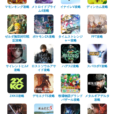
マモンキング攻略
メトロイドプライ
イナイレV攻略
ディンカム攻略
ム4攻略
ゼルダ無双封印戦
ポケモンZA攻略
タイムストレンジ
FFT攻略
記攻略
ャー攻略
サイレントヒルf
ロストソウルアサ
ハデス2攻略
スパロボY攻略
攻略
イド攻略
2XKO攻略
デモエクTS攻略
牧場物語グランド
メタルギアデルタ
バザール攻略
攻略