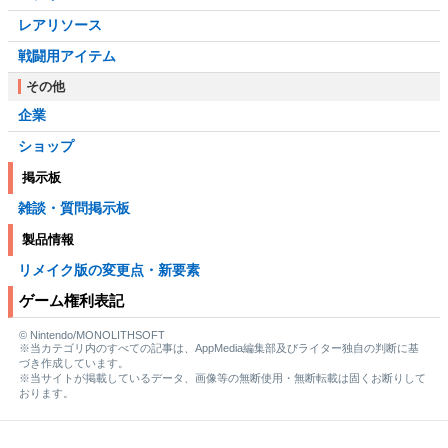
レアリソース
戦闘用アイテム
その他
企業
ショップ
掲示板
雑談・質問掲示板
製品情報
リメイク版の変更点・新要素
ゲーム権利表記
© Nintendo/MONOLITHSOFT
※当カテゴリ内のすべての記事は、AppMedia編集部及びライター独自の判断に基
づき作成しています。
※当サイトが掲載しているデータ、画像等の無断使用・無断転載は固くお断りして
おります。