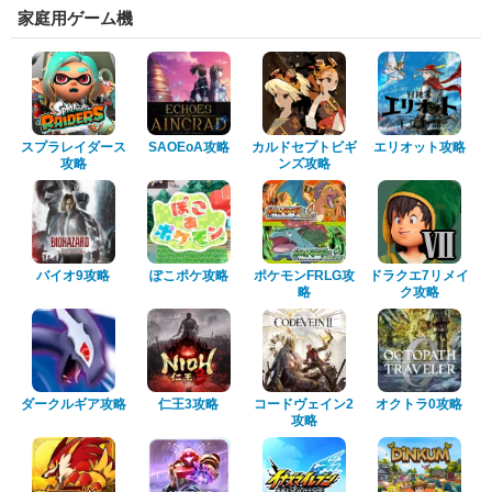
家庭用ゲーム機
スプラレイダース
SAOEoA攻略
カルドセプトビギ
エリオット攻略
攻略
ンズ攻略
バイオ9攻略
ぽこポケ攻略
ポケモンFRLG攻
ドラクエ7リメイ
略
ク攻略
ダークルギア攻略
仁王3攻略
コードヴェイン2
オクトラ0攻略
攻略