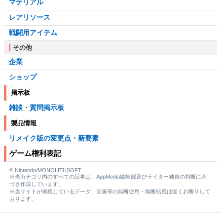
マテリアル
レアリソース
戦闘用アイテム
その他
企業
ショップ
掲示板
雑談・質問掲示板
製品情報
リメイク版の変更点・新要素
ゲーム権利表記
© Nintendo/MONOLITHSOFT
※当カテゴリ内のすべての記事は、AppMedia編集部及びライター独自の判断に基
づき作成しています。
※当サイトが掲載しているデータ、画像等の無断使用・無断転載は固くお断りして
おります。