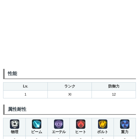
性能
Lv.
ランク
防御力
1
XI
12
属性耐性
物理
ビーム
エーテル
ヒート
ボルト
重力