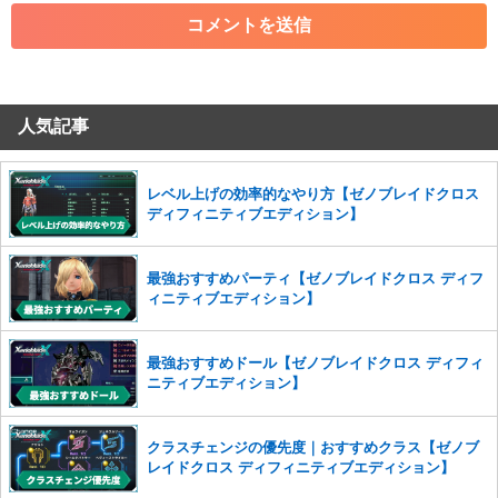
・各ゲームのネタバレを含む内容の投稿
・その他、管理者が不適切と判断した投稿
コメントの削除につきましては下記フォームより申請をいた
だけますでしょうか。
人気記事
コメントの削除を申請する
※投稿内容を確認後、順次対応さ
せていただきます。ご了承ください。
※一度削除したコメントは復元ができませんのでご注意くだ
レベル上げの効率的なやり方【ゼノブレイドクロス
さい。
ディフィニティブエディション】
また、過度な利用規約の違反や、弊社に損害の及ぶ内容の書き込みがあ
った場合は、法的措置をとらせていただく場合もございますので、あら
最強おすすめパーティ【ゼノブレイドクロス ディフ
かじめご理解くださいませ。
ィニティブエディション】
最強おすすめドール【ゼノブレイドクロス ディフィ
ニティブエディション】
クラスチェンジの優先度｜おすすめクラス【ゼノブ
レイドクロス ディフィニティブエディション】