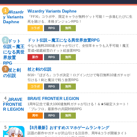
1
Wizardry Variants Daphne
『FFXI』コラボ中、限定キャラが無料ゲット可能！一歩進むたびに生
死を賭ける、本格ダンジョンRPG！
コラボ
RPG
無料
2
ドット伝説～魔王になる異世界放置RPG
今なら無料2000連ガチャが引けて、全恒常キャラも入手可能！魔王
育成×箱庭経営のドット絵放置RPG
新作
RPG
無料
3
杖と剣の伝説
8/16~『ぼざろ』コラボ決定！ログインだけで毎日無料10連ガチャが
引ける！剣と魔法で戦う放置RPG
コラボ
RPG
無料
4
BRAVE FRONTIER LEGION
1周年記念で最大1000連無料ガチャが引ける！＆★5確定スタート！
「ブレフロ」最新作の共闘対戦RPG
周年
RPG
無料
5
【8月最新】おすすめスマホゲームランキング
話題の新作やガチャが沢山引ける注目作、周年&コラボ開催タイト