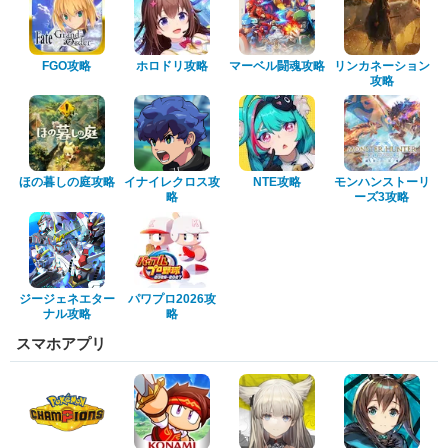
FGO攻略
ホロドリ攻略
マーベル闘魂攻略
リンカネーション
攻略
ほの暮しの庭攻略
イナイレクロス攻
NTE攻略
モンハンストーリ
略
ーズ3攻略
ジージェネエター
パワプロ2026攻
ナル攻略
略
スマホアプリ