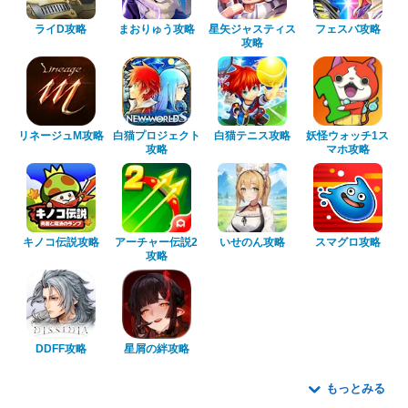
ライD攻略
まおりゅう攻略
星矢ジャスティス
フェスバ攻略
攻略
リネージュM攻略
白猫プロジェクト
白猫テニス攻略
妖怪ウォッチ1ス
攻略
マホ攻略
キノコ伝説攻略
アーチャー伝説2
いせのん攻略
スマグロ攻略
攻略
DDFF攻略
星屑の絆攻略
もっとみる