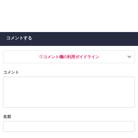
コメントする
コメント欄の利用ガイドライン
コメント
以下の書き込みを禁止とし、場合によってはコメント削除や書き込み制
限を行う可能性がございます。 あらかじめご了承ください。
・公序良俗に反する投稿
・スパムなど、記事内容と関係のない投稿
・誰かになりすます行為
・個人情報の投稿や、他者のプライバシーを侵害する投稿
名前
・一度削除された投稿を再び投稿すること
・外部サイトへの誘導や宣伝
・アカウントの売買など金銭が絡む内容の投稿