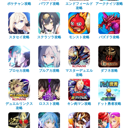
ポケチャン攻略
パワアド攻略
エンドフィールド
アークナイツ攻略
攻略
スタセイ攻略
ステラソラ攻略
モンスト攻略
パズドラ攻略
プロセカ攻略
ブルアカ攻略
マスターデュエル
ダフネ攻略
攻略
デュエルリンクス
ロススト攻略
キン肉マン攻略
ドット勇者攻略
攻略