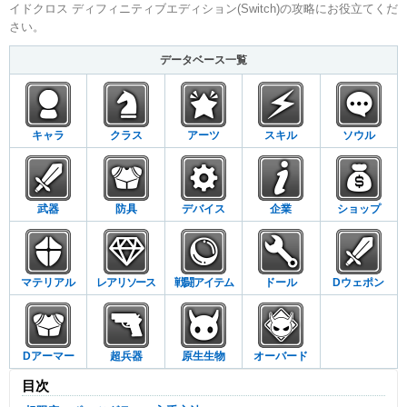
イドクロス ディフィニティブエディション(Switch)の攻略にお役立てくだ
さい。
データベース一覧
キャラ
クラス
アーツ
スキル
ソウル
武器
防具
デバイス
企業
ショップ
マテリアル
レアリソース
戦闘アイテム
ドール
Dウェポン
Dアーマー
超兵器
原生生物
オーバード
目次