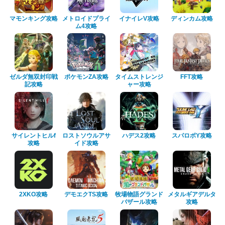
マモンキング攻略
メトロイドプライ
イナイレV攻略
ディンカム攻略
ム4攻略
ゼルダ無双封印戦
ポケモンZA攻略
タイムストレンジ
FFT攻略
記攻略
ャー攻略
サイレントヒルf
ロストソウルアサ
ハデス2攻略
スパロボY攻略
攻略
イド攻略
2XKO攻略
デモエクTS攻略
牧場物語グランド
メタルギアデルタ
バザール攻略
攻略