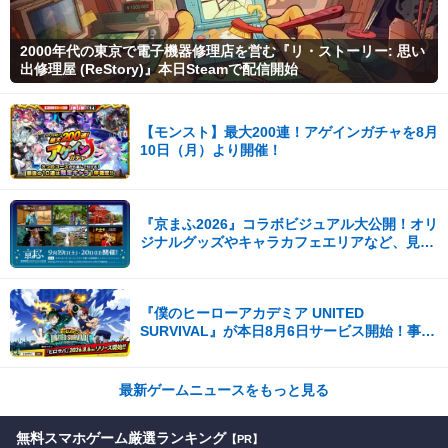
2000年代の東京で電子機器修理店を営む『リ・ストーリー: 思い
出修理屋 (ReStory)』本日Steamで配信開始
【モンスト】最大200連！アゲインガチャを8月
10日（月）より開催！
『京まふ2026』コラボビジュアル大公開！オリ
ジナルグッズやキャラカフェエリアなど、見ど
ころ満載！！
『僕のヒーローアカデミア UNITED
SURVIVAL』が本日8月6日サービス開始！事前
登録者数100万を突破！
最新ゲームニュースをもっと見る
無料スマホゲーム厳選ランキング
【PR】