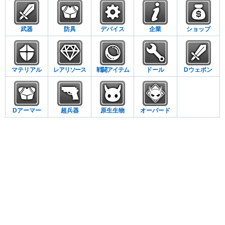
武器
防具
デバイス
企業
ショップ
マテリアル
レアリソース
戦闘アイテム
ドール
Dウェポン
Dアーマー
超兵器
原生生物
オーバード