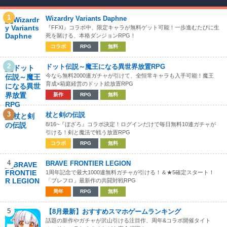
1
Wizardry Variants Daphne
『FFXI』コラボ中、限定キャラが無料ゲット可能！一歩進むたびに生
死を賭ける、本格ダンジョンRPG！
コラボ
RPG
無料
2
ドット伝説～魔王になる異世界放置RPG
今なら無料2000連ガチャが引けて、全恒常キャラも入手可能！魔王
育成×箱庭経営のドット絵放置RPG
新作
RPG
無料
3
杖と剣の伝説
8/16~『ぼざろ』コラボ決定！ログインだけで毎日無料10連ガチャが
引ける！剣と魔法で戦う放置RPG
コラボ
RPG
無料
4
BRAVE FRONTIER LEGION
1周年記念で最大1000連無料ガチャが引ける！＆★5確定スタート！
「ブレフロ」最新作の共闘対戦RPG
周年
RPG
無料
5
【8月最新】おすすめスマホゲームランキング
話題の新作やガチャが沢山引ける注目作、周年&コラボ開催タイト