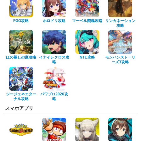
FGO攻略
ホロドリ攻略
マーベル闘魂攻略
リンカネーション
攻略
ほの暮しの庭攻略
イナイレクロス攻
NTE攻略
モンハンストーリ
略
ーズ3攻略
ジージェネエター
パワプロ2026攻
ナル攻略
略
スマホアプリ