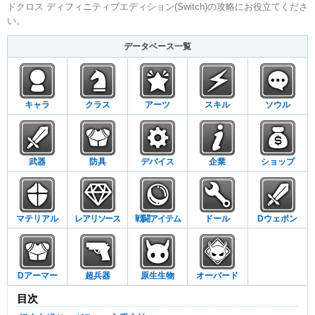
ドクロス ディフィニティブエディション(Switch)の攻略にお役立てくださ
い。
データベース一覧
キャラ
クラス
アーツ
スキル
ソウル
武器
防具
デバイス
企業
ショップ
マテリアル
レアリソース
戦闘アイテム
ドール
Dウェポン
Dアーマー
超兵器
原生生物
オーバード
目次