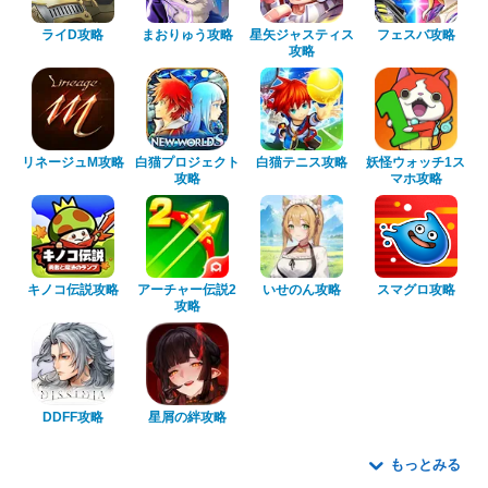
ライD攻略
まおりゅう攻略
星矢ジャスティス
フェスバ攻略
攻略
リネージュM攻略
白猫プロジェクト
白猫テニス攻略
妖怪ウォッチ1ス
攻略
マホ攻略
キノコ伝説攻略
アーチャー伝説2
いせのん攻略
スマグロ攻略
攻略
DDFF攻略
星屑の絆攻略
もっとみる