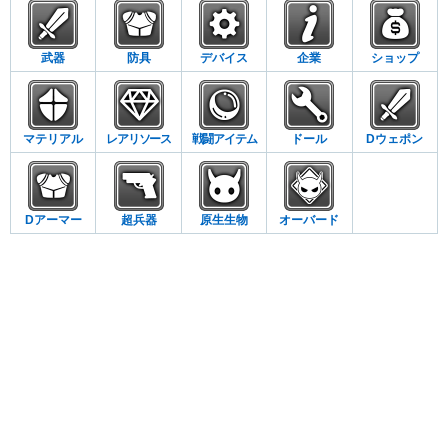
武器
防具
デバイス
企業
ショップ
マテリアル
レアリソース
戦闘アイテム
ドール
Dウェポン
Dアーマー
超兵器
原生生物
オーバード