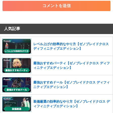
・各ゲームのネタバレを含む内容の投稿
・その他、管理者が不適切と判断した投稿
コメントの削除につきましては下記フォームより申請をいた
だけますでしょうか。
人気記事
コメントの削除を申請する
※投稿内容を確認後、順次対応さ
せていただきます。ご了承ください。
※一度削除したコメントは復元ができませんのでご注意くだ
レベル上げの効率的なやり方【ゼノブレイドクロス
さい。
ディフィニティブエディション】
また、過度な利用規約の違反や、弊社に損害の及ぶ内容の書き込みがあ
った場合は、法的措置をとらせていただく場合もございますので、あら
最強おすすめパーティ【ゼノブレイドクロス ディフ
かじめご理解くださいませ。
ィニティブエディション】
最強おすすめドール【ゼノブレイドクロス ディフィ
ニティブエディション】
装備厳選の効率的なやり方【ゼノブレイドクロス デ
ィフィニティブエディション】