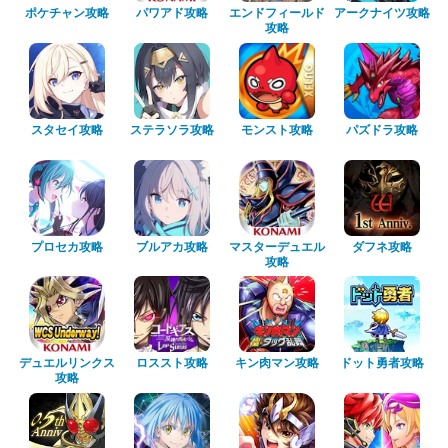
ポケチャン攻略
パワアド攻略
エンドフィールド
アークナイツ攻略
攻略
スタセイ攻略
ステラソラ攻略
モンスト攻略
パズドラ攻略
プロセカ攻略
ブルアカ攻略
マスターデュエル
ダフネ攻略
攻略
デュエルリンクス
ロススト攻略
キン肉マン攻略
ドット勇者攻略
攻略