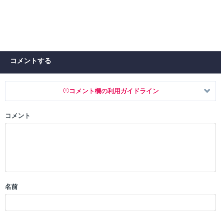
コメントする
コメント欄の利用ガイドライン
コメント
以下の書き込みを禁止とし、場合によってはコメント削除や書き込み制
限を行う可能性がございます。 あらかじめご了承ください。
・公序良俗に反する投稿
・スパムなど、記事内容と関係のない投稿
・誰かになりすます行為
・個人情報の投稿や、他者のプライバシーを侵害する投稿
名前
・一度削除された投稿を再び投稿すること
・外部サイトへの誘導や宣伝
・アカウントの売買など金銭が絡む内容の投稿