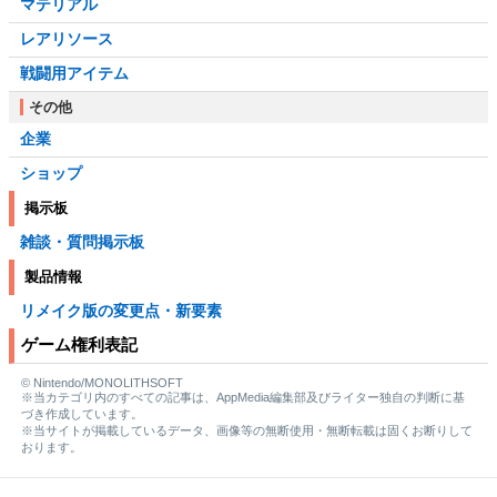
マテリアル
レアリソース
戦闘用アイテム
その他
企業
ショップ
掲示板
雑談・質問掲示板
製品情報
リメイク版の変更点・新要素
ゲーム権利表記
© Nintendo/MONOLITHSOFT
※当カテゴリ内のすべての記事は、AppMedia編集部及びライター独自の判断に基
づき作成しています。
※当サイトが掲載しているデータ、画像等の無断使用・無断転載は固くお断りして
おります。