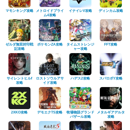
マモンキング攻略
メトロイドプライ
イナイレV攻略
ディンカム攻略
ム4攻略
ゼルダ無双封印戦
ポケモンZA攻略
タイムストレンジ
FFT攻略
記攻略
ャー攻略
サイレントヒルf
ロストソウルアサ
ハデス2攻略
スパロボY攻略
攻略
イド攻略
2XKO攻略
デモエクTS攻略
牧場物語グランド
メタルギアデルタ
バザール攻略
攻略