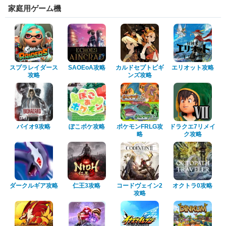
家庭用ゲーム機
スプラレイダース
SAOEoA攻略
カルドセプトビギ
エリオット攻略
攻略
ンズ攻略
バイオ9攻略
ぽこポケ攻略
ポケモンFRLG攻
ドラクエ7リメイ
略
ク攻略
ダークルギア攻略
仁王3攻略
コードヴェイン2
オクトラ0攻略
攻略