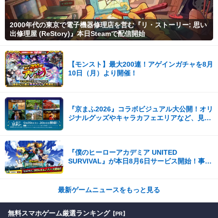
2000年代の東京で電子機器修理店を営む『リ・ストーリー: 思い
出修理屋 (ReStory)』本日Steamで配信開始
【モンスト】最大200連！アゲインガチャを8月
10日（月）より開催！
『京まふ2026』コラボビジュアル大公開！オリ
ジナルグッズやキャラカフェエリアなど、見ど
ころ満載！！
『僕のヒーローアカデミア UNITED
SURVIVAL』が本日8月6日サービス開始！事前
登録者数100万を突破！
最新ゲームニュースをもっと見る
無料スマホゲーム厳選ランキング
【PR】