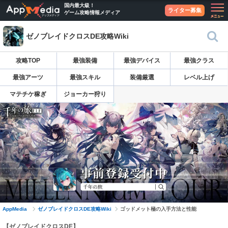
国内最大級！
ライター募集
ゲーム攻略情報メディア
ゼノブレイドクロスDE攻略Wiki
攻略TOP
最強装備
最強デバイス
最強クラス
最強アーツ
最強スキル
装備厳選
レベル上げ
マテチケ稼ぎ
ジョーカー狩り
AppMedia
ゼノブレイドクロスDE攻略Wiki
ゴッドメット極の入手方法と性能
【ゼノブレイドクロスDE】