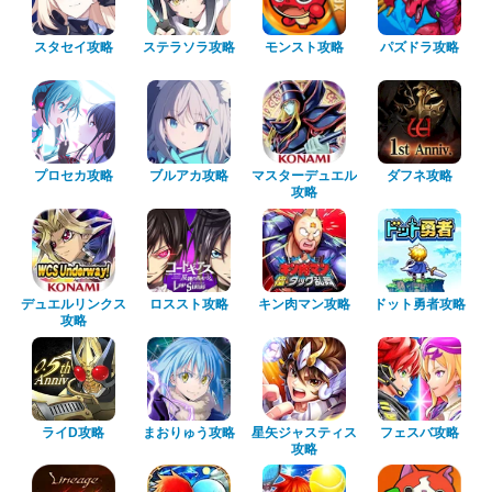
スタセイ攻略
ステラソラ攻略
モンスト攻略
パズドラ攻略
プロセカ攻略
ブルアカ攻略
マスターデュエル
ダフネ攻略
攻略
デュエルリンクス
ロススト攻略
キン肉マン攻略
ドット勇者攻略
攻略
ライD攻略
まおりゅう攻略
星矢ジャスティス
フェスバ攻略
攻略