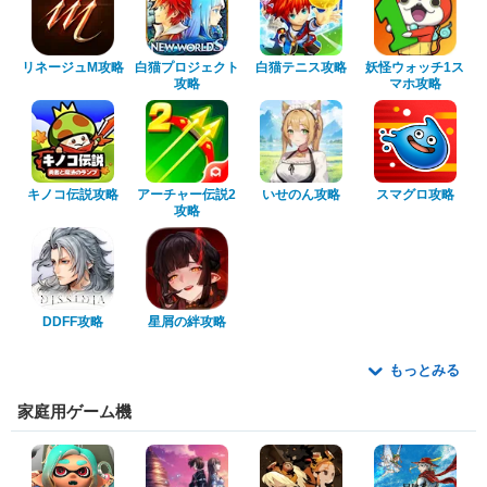
リネージュM攻略
白猫プロジェクト
白猫テニス攻略
妖怪ウォッチ1ス
攻略
マホ攻略
キノコ伝説攻略
アーチャー伝説2
いせのん攻略
スマグロ攻略
攻略
DDFF攻略
星屑の絆攻略
もっとみる
家庭用ゲーム機