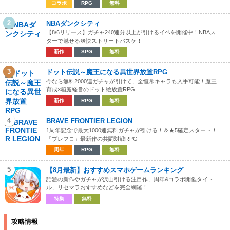
コラボ
RPG
無料
2
NBAダンクシティ
【8/6リリース】ガチャ240連分以上が引けるイベを開催中！NBAス
ターで魅せる爽快ストリートバスケ！
新作
SPG
無料
3
ドット伝説～魔王になる異世界放置RPG
今なら無料2000連ガチャが引けて、全恒常キャラも入手可能！魔王
育成×箱庭経営のドット絵放置RPG
新作
RPG
無料
4
BRAVE FRONTIER LEGION
1周年記念で最大1000連無料ガチャが引ける！＆★5確定スタート！
「ブレフロ」最新作の共闘対戦RPG
周年
RPG
無料
5
【8月最新】おすすめスマホゲームランキング
話題の新作やガチャが沢山引ける注目作、周年&コラボ開催タイト
ル、リセマラおすすめなどを完全網羅！
特集
無料
攻略情報