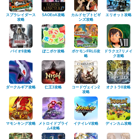
スプラレイダース
SAOEoA攻略
カルドセプトビギ
エリオット攻略
攻略
ンズ攻略
バイオ9攻略
ぽこポケ攻略
ポケモンFRLG攻
ドラクエ7リメイ
略
ク攻略
ダークルギア攻略
仁王3攻略
コードヴェイン2
オクトラ0攻略
攻略
マモンキング攻略
メトロイドプライ
イナイレV攻略
ディンカム攻略
ム4攻略