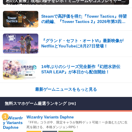
村の大冒険」現地の様子をレポ！ミニゲームやコスプレイヤー撮
影など盛りだくさん！
Steamで高評価を得た『Tower Tactics』待望
の続編、『Tower Tactics 2』2026年第3四半
期に早期アクセス開始
『グランド・セフト・オートVI』最新映像が
NetflixとYouTubeに8月27日登場！
14年ぶりのシリーズ完全新作『幻想水滸伝
STAR LEAP』が本日から配信開始！
最新ゲームニュースをもっと見る
無料スマホゲーム厳選ランキング
【PR】
1
Wizardry Variants Daphne
『FFXI』コラボ中、限定キャラが無料ゲット可能！一歩進むたびに生
死を賭ける、本格ダンジョンRPG！