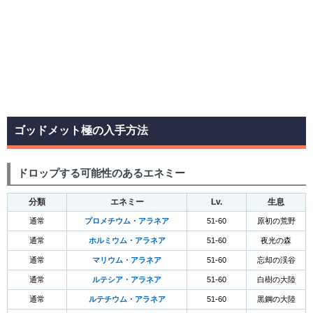
ゴッドメット極の入手方法
ドロップする可能性のあるエネミー
分類
エネミー
Lv.
生息
通常
プロメチウム・アラネア
51-60
原初の荒野
通常
ホルミウム・アラネア
51-60
夜光の森
通常
マリウム・アラネア
51-60
忘却の渓谷
通常
ルテシア・アラネア
51-60
白樹の大陸
通常
ルテチウム・アラネア
51-60
黒鋼の大陸