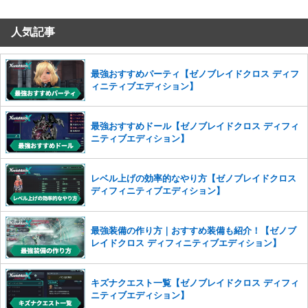
だけますでしょうか。
人気記事
コメントの削除を申請する
※投稿内容を確認後、順次対応さ
せていただきます。ご了承ください。
※一度削除したコメントは復元ができませんのでご注意くだ
最強おすすめパーティ【ゼノブレイドクロス ディフ
さい。
ィニティブエディション】
また、過度な利用規約の違反や、弊社に損害の及ぶ内容の書き込みがあ
った場合は、法的措置をとらせていただく場合もございますので、あら
最強おすすめドール【ゼノブレイドクロス ディフィ
かじめご理解くださいませ。
ニティブエディション】
レベル上げの効率的なやり方【ゼノブレイドクロス
ディフィニティブエディション】
最強装備の作り方｜おすすめ装備も紹介！【ゼノブ
レイドクロス ディフィニティブエディション】
キズナクエスト一覧【ゼノブレイドクロス ディフィ
ニティブエディション】