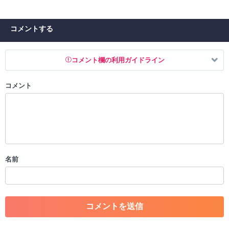
コメントする
コメント欄の利用ガイドライン
コメント
以下の書き込みを禁止とし、場合によってはコメント削除や書き込み制
限を行う可能性がございます。 あらかじめご了承ください。
・公序良俗に反する投稿
・スパムなど、記事内容と関係のない投稿
・誰かになりすます行為
・個人情報の投稿や、他者のプライバシーを侵害する投稿
名前
・一度削除された投稿を再び投稿すること
・外部サイトへの誘導や宣伝
・アカウントの売買など金銭が絡む内容の投稿
・各ゲームのネタバレを含む内容の投稿
・その他、管理者が不適切と判断した投稿
コメントの削除につきましては下記フォームより申請をいた