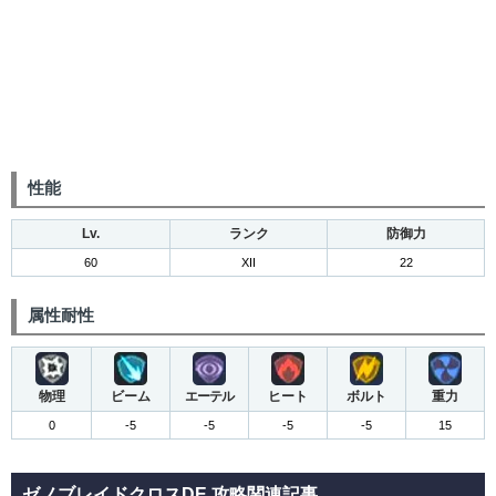
性能
Lv.
ランク
防御力
60
XII
22
属性耐性
物理
ビーム
エーテル
ヒート
ボルト
重力
0
-5
-5
-5
-5
15
ゼノブレイドクロスDE 攻略関連記事