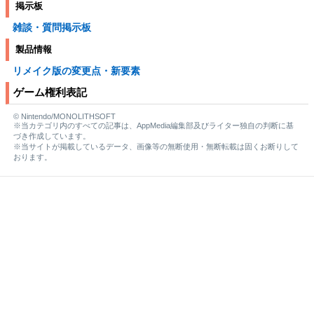
掲示板
雑談・質問掲示板
製品情報
リメイク版の変更点・新要素
ゲーム権利表記
© Nintendo/MONOLITHSOFT
※当カテゴリ内のすべての記事は、AppMedia編集部及びライター独自の判断に基
づき作成しています。
※当サイトが掲載しているデータ、画像等の無断使用・無断転載は固くお断りして
おります。