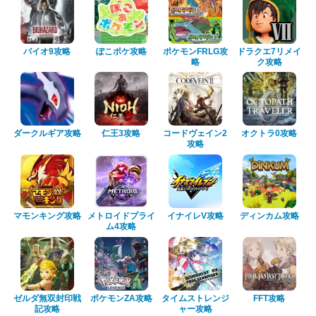
バイオ9攻略
ぽこポケ攻略
ポケモンFRLG攻
ドラクエ7リメイ
略
ク攻略
ダークルギア攻略
仁王3攻略
コードヴェイン2
オクトラ0攻略
攻略
マモンキング攻略
メトロイドプライ
イナイレV攻略
ディンカム攻略
ム4攻略
ゼルダ無双封印戦
ポケモンZA攻略
タイムストレンジ
FFT攻略
記攻略
ャー攻略