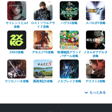
サイレントヒルf
ロストソウルアサ
ハデス2攻略
スパロボY攻略
攻略
イド攻略
2XKO攻略
デモエクTS攻略
牧場物語グランド
メタルギアデルタ
バザール攻略
攻略
ウツロノハネ攻略
風雨来記5攻略
メカブレイク攻略
デススト2攻略
もっとみる