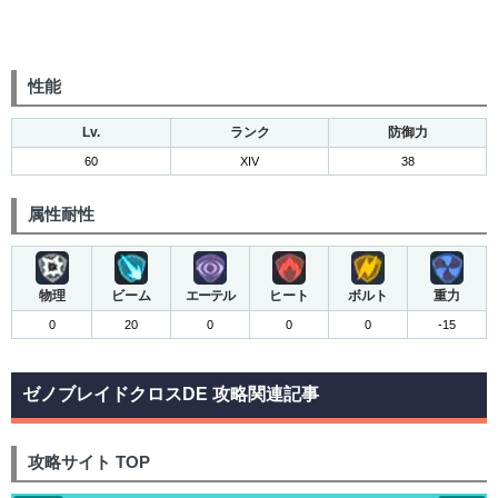
性能
Lv.
ランク
防御力
60
XIV
38
属性耐性
物理
ビーム
エーテル
ヒート
ボルト
重力
0
20
0
0
0
-15
ゼノブレイドクロスDE 攻略関連記事
攻略サイト TOP