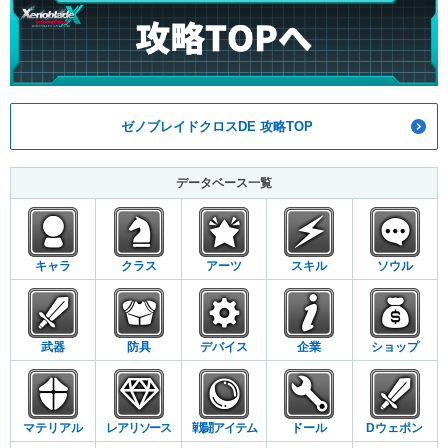
ゼノブレイドクロスDE 攻略TOP
データベース一覧
キャラ
クラス
アーツ
スキル
ソウル
武器
防具
デバイス
企業
ショップ
マテリアル
レアリソース
戦闘アイテム
ドール
Dウェポン