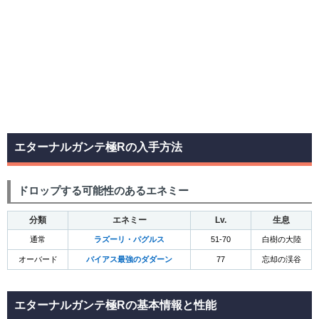
エターナルガンテ極Rの入手方法
ドロップする可能性のあるエネミー
分類
エネミー
Lv.
生息
通常
ラズーリ・パグルス
51-70
白樹の大陸
オーバード
バイアス最強のダダーン
77
忘却の渓谷
エターナルガンテ極Rの基本情報と性能