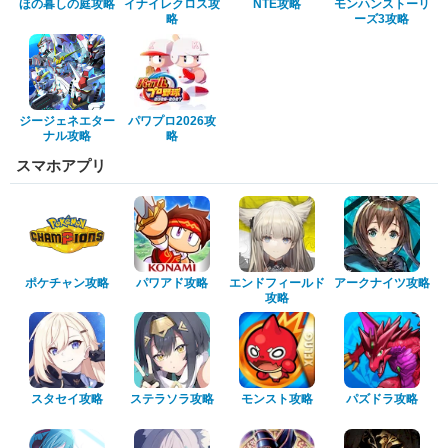
ほの暮しの庭攻略
イナイレクロス攻
NTE攻略
モンハンストーリ
略
ーズ3攻略
ジージェネエター
パワプロ2026攻
ナル攻略
略
スマホアプリ
ポケチャン攻略
パワアド攻略
エンドフィールド
アークナイツ攻略
攻略
スタセイ攻略
ステラソラ攻略
モンスト攻略
パズドラ攻略