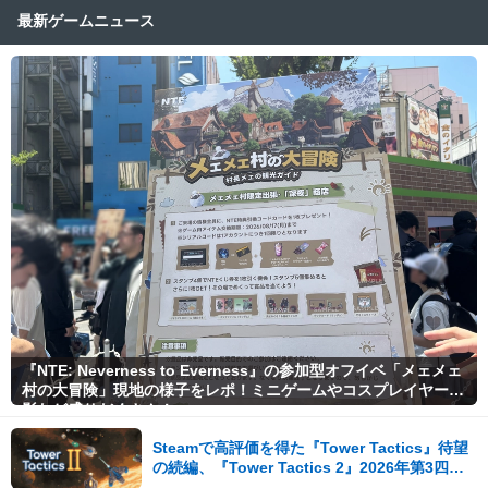
最新ゲームニュース
『NTE: Neverness to Everness』の参加型オフイベ「メェメェ
村の大冒険」現地の様子をレポ！ミニゲームやコスプレイヤー撮
影など盛りだくさん！
Steamで高評価を得た『Tower Tactics』待望
の続編、『Tower Tactics 2』2026年第3四半
期に早期アクセス開始