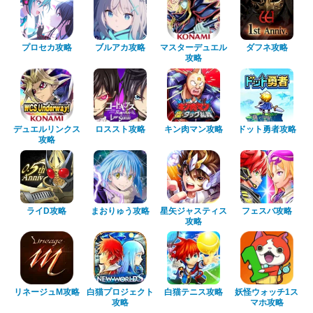
プロセカ攻略
ブルアカ攻略
マスターデュエル
ダフネ攻略
攻略
デュエルリンクス
ロススト攻略
キン肉マン攻略
ドット勇者攻略
攻略
ライD攻略
まおりゅう攻略
星矢ジャスティス
フェスバ攻略
攻略
リネージュM攻略
白猫プロジェクト
白猫テニス攻略
妖怪ウォッチ1ス
攻略
マホ攻略