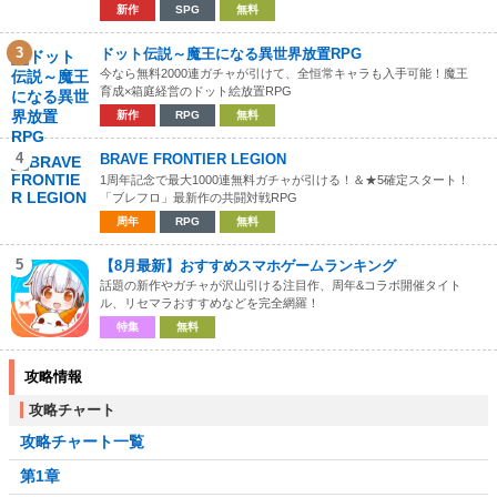
新作
SPG
無料
3
ドット伝説～魔王になる異世界放置RPG
今なら無料2000連ガチャが引けて、全恒常キャラも入手可能！魔王
育成×箱庭経営のドット絵放置RPG
新作
RPG
無料
4
BRAVE FRONTIER LEGION
1周年記念で最大1000連無料ガチャが引ける！＆★5確定スタート！
「ブレフロ」最新作の共闘対戦RPG
周年
RPG
無料
5
【8月最新】おすすめスマホゲームランキング
話題の新作やガチャが沢山引ける注目作、周年&コラボ開催タイト
ル、リセマラおすすめなどを完全網羅！
特集
無料
攻略情報
攻略チャート
攻略チャート一覧
第1章