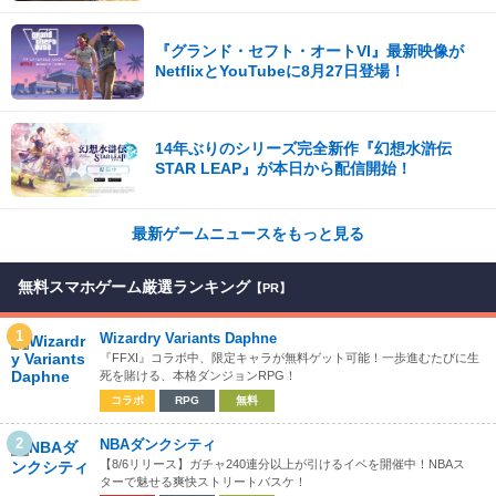
『グランド・セフト・オートVI』最新映像が
NetflixとYouTubeに8月27日登場！
14年ぶりのシリーズ完全新作『幻想水滸伝
STAR LEAP』が本日から配信開始！
最新ゲームニュースをもっと見る
無料スマホゲーム厳選ランキング
【PR】
1
Wizardry Variants Daphne
『FFXI』コラボ中、限定キャラが無料ゲット可能！一歩進むたびに生
死を賭ける、本格ダンジョンRPG！
コラボ
RPG
無料
2
NBAダンクシティ
【8/6リリース】ガチャ240連分以上が引けるイベを開催中！NBAス
ターで魅せる爽快ストリートバスケ！