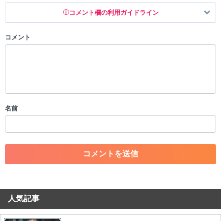
コメント欄の利用ガイドライン
コメント
以下の書き込みを禁止とし、場合によってはコメント削除や書き込み制
限を行う可能性がございます。 あらかじめご了承ください。
・公序良俗に反する投稿
・スパムなど、記事内容と関係のない投稿
・誰かになりすます行為
・個人情報の投稿や、他者のプライバシーを侵害する投稿
名前
・一度削除された投稿を再び投稿すること
・外部サイトへの誘導や宣伝
・アカウントの売買など金銭が絡む内容の投稿
・各ゲームのネタバレを含む内容の投稿
・その他、管理者が不適切と判断した投稿
コメントの削除につきましては下記フォームより申請をいた
だけますでしょうか。
人気記事
コメントの削除を申請する
※投稿内容を確認後、順次対応さ
せていただきます。ご了承ください。