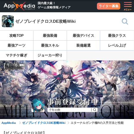
国内最大級！
ライター募集
ゲーム攻略情報メディア
ゼノブレイドクロスDE攻略Wiki
攻略TOP
最強装備
最強デバイス
最強クラス
最強アーツ
最強スキル
装備厳選
レベル上げ
マテチケ稼ぎ
ジョーカー狩り
AppMedia
ゼノブレイドクロスDE攻略Wiki
エターナルガンテ極Rの入手方法と性能
【ゼノブレイドクロスDE】