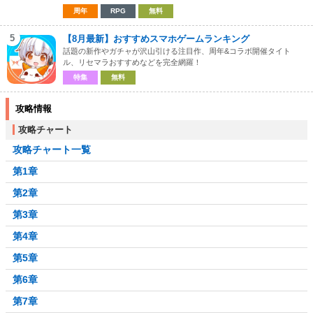
周年
RPG
無料
5
【8月最新】おすすめスマホゲームランキング
話題の新作やガチャが沢山引ける注目作、周年&コラボ開催タイト
ル、リセマラおすすめなどを完全網羅！
特集
無料
攻略情報
攻略チャート
攻略チャート一覧
第1章
第2章
第3章
第4章
第5章
第6章
第7章