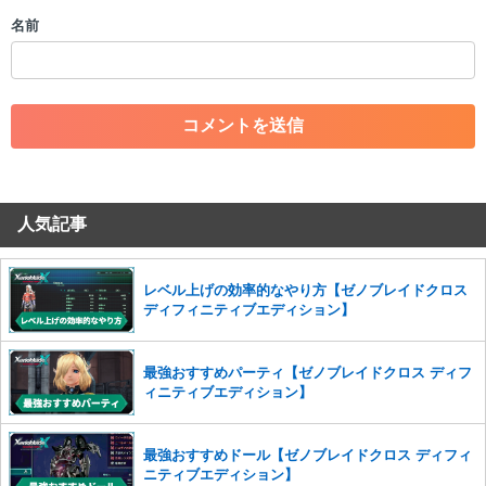
・個人情報の投稿や、他者のプライバシーを侵害する投稿
名前
・一度削除された投稿を再び投稿すること
・外部サイトへの誘導や宣伝
・アカウントの売買など金銭が絡む内容の投稿
・各ゲームのネタバレを含む内容の投稿
・その他、管理者が不適切と判断した投稿
コメントの削除につきましては下記フォームより申請をいた
だけますでしょうか。
人気記事
コメントの削除を申請する
※投稿内容を確認後、順次対応さ
せていただきます。ご了承ください。
※一度削除したコメントは復元ができませんのでご注意くだ
レベル上げの効率的なやり方【ゼノブレイドクロス
さい。
ディフィニティブエディション】
また、過度な利用規約の違反や、弊社に損害の及ぶ内容の書き込みがあ
った場合は、法的措置をとらせていただく場合もございますので、あら
最強おすすめパーティ【ゼノブレイドクロス ディフ
かじめご理解くださいませ。
ィニティブエディション】
最強おすすめドール【ゼノブレイドクロス ディフィ
ニティブエディション】