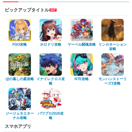
ピックアップタイトル
FGO攻略
ホロドリ攻略
マーベル闘魂攻略
リンカネーション
攻略
ほの暮しの庭攻略
イナイレクロス攻
NTE攻略
モンハンストーリ
略
ーズ3攻略
ジージェネエター
パワプロ2026攻
ナル攻略
略
スマホアプリ