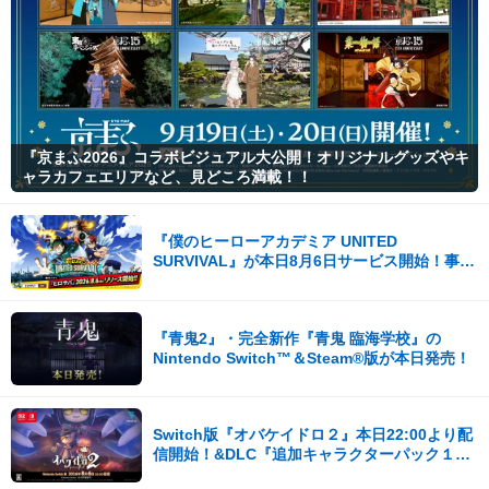
『京まふ2026』コラボビジュアル大公開！オリジナルグッズやキ
ャラカフェエリアなど、見どころ満載！！
『僕のヒーローアカデミア UNITED
SURVIVAL』が本日8月6日サービス開始！事前
登録者数100万を突破！
『青鬼2』・完全新作『青鬼 臨海学校』の
Nintendo Switch™＆Steam®版が本日発売！
Switch版『オバケイドロ２』本日22:00より配
信開始！&DLC『追加キャラクターパック１』
が登場！