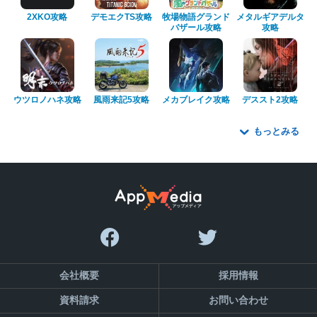
2XKO攻略
デモエクTS攻略
牧場物語グランド
メタルギアデルタ
バザール攻略
攻略
ウツロノハネ攻略
風雨来記5攻略
メカブレイク攻略
デススト2攻略
もっとみる
会社概要
採用情報
資料請求
お問い合わせ