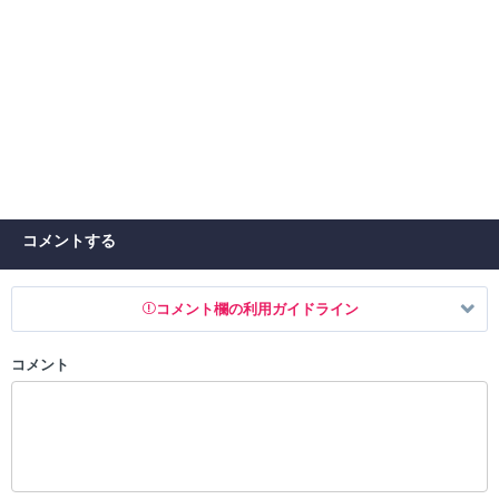
コメントする
コメント欄の利用ガイドライン
コメント
以下の書き込みを禁止とし、場合によってはコメント削除や書き込み制
限を行う可能性がございます。 あらかじめご了承ください。
・公序良俗に反する投稿
・スパムなど、記事内容と関係のない投稿
・誰かになりすます行為