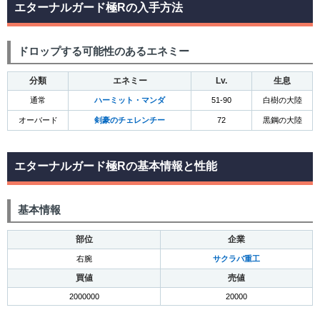
エターナルガード極Rの入手方法
ドロップする可能性のあるエネミー
分類
エネミー
Lv.
生息
通常
ハーミット・マンダ
51-90
白樹の大陸
オーバード
剣豪のチェレンチー
72
黒鋼の大陸
エターナルガード極Rの基本情報と性能
基本情報
部位
企業
右腕
サクラバ重工
買値
売値
2000000
20000