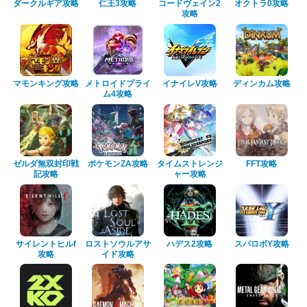
ダークルギア攻略
仁王3攻略
コードヴェイン2
オクトラ0攻略
攻略
マモンキング攻略
メトロイドプライ
イナイレV攻略
ディンカム攻略
ム4攻略
ゼルダ無双封印戦
ポケモンZA攻略
タイムストレンジ
FFT攻略
記攻略
ャー攻略
サイレントヒルf
ロストソウルアサ
ハデス2攻略
スパロボY攻略
攻略
イド攻略