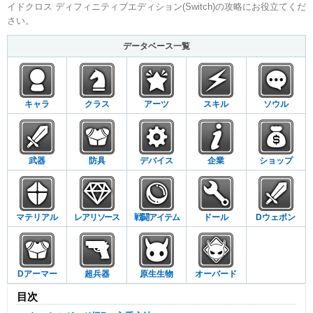
イドクロス ディフィニティブエディション(Switch)の攻略にお役立てくだ
さい。
データベース一覧
キャラ
クラス
アーツ
スキル
ソウル
武器
防具
デバイス
企業
ショップ
マテリアル
レアリソース
戦闘アイテム
ドール
Dウェポン
Dアーマー
超兵器
原生生物
オーバード
目次