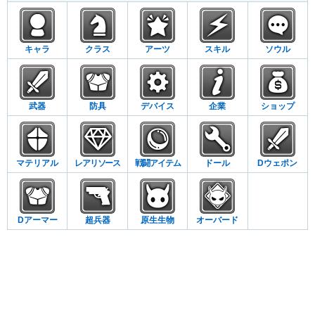
キャラ
クラス
アーツ
スキル
ソウル
武器
防具
デバイス
企業
ショップ
マテリアル
レアリソース
戦闘アイテム
ドール
Dウェポン
Dアーマー
超兵器
原生生物
オーバード