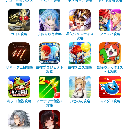
デュエルリンクス
ロススト攻略
キン肉マン攻略
ドット勇者攻略
攻略
ライD攻略
まおりゅう攻略
星矢ジャスティス
フェスバ攻略
攻略
リネージュM攻略
白猫プロジェクト
白猫テニス攻略
妖怪ウォッチ1ス
攻略
マホ攻略
キノコ伝説攻略
アーチャー伝説2
いせのん攻略
スマグロ攻略
攻略