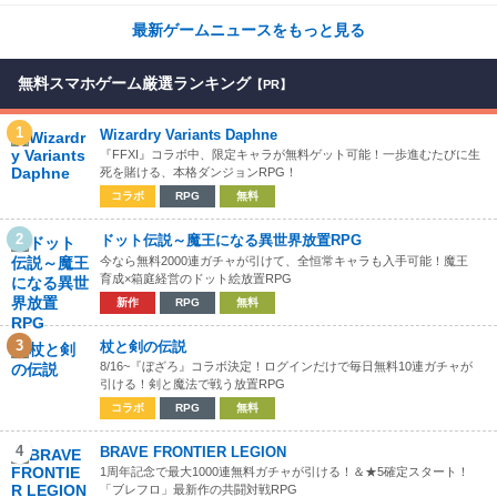
最新ゲームニュースをもっと見る
無料スマホゲーム厳選ランキング
【PR】
1
Wizardry Variants Daphne
『FFXI』コラボ中、限定キャラが無料ゲット可能！一歩進むたびに生
死を賭ける、本格ダンジョンRPG！
コラボ
RPG
無料
2
ドット伝説～魔王になる異世界放置RPG
今なら無料2000連ガチャが引けて、全恒常キャラも入手可能！魔王
育成×箱庭経営のドット絵放置RPG
新作
RPG
無料
3
杖と剣の伝説
8/16~『ぼざろ』コラボ決定！ログインだけで毎日無料10連ガチャが
引ける！剣と魔法で戦う放置RPG
コラボ
RPG
無料
4
BRAVE FRONTIER LEGION
1周年記念で最大1000連無料ガチャが引ける！＆★5確定スタート！
「ブレフロ」最新作の共闘対戦RPG