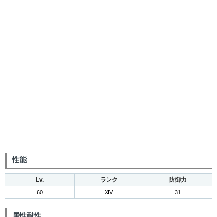
性能
Lv.
ランク
防御力
60
XIV
31
属性耐性