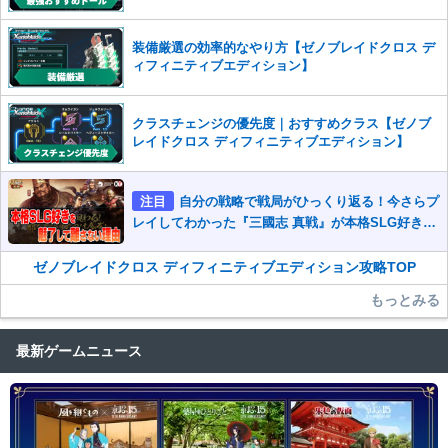
装備厳選の効率的なやり方【ゼノブレイドクロス デ
ィフィニティブエディション】
クラスチェンジの優先度｜おすすめクラス【ゼノブ
レイドクロス ディフィニティブエディション】
注目
自分の戦略で戦局がひっくり返る！今さらプ
レイしてわかった『三國志 真戦』が本格SLG好きを
魅了して離さないワケ
ゼノブレイドクロス ディフィニティブエディション攻略TOP
もっとみる
最新ゲームニュース