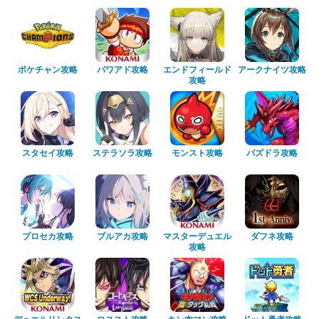
ポケチャン攻略
パワアド攻略
エンドフィールド
アークナイツ攻略
攻略
スタセイ攻略
ステラソラ攻略
モンスト攻略
パズドラ攻略
プロセカ攻略
ブルアカ攻略
マスターデュエル
ダフネ攻略
攻略