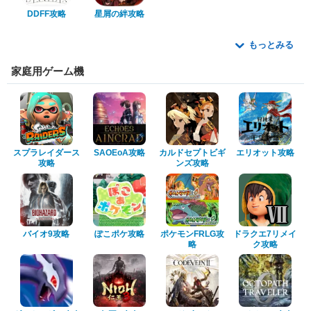
DDFF攻略
星屑の絆攻略
もっとみる
家庭用ゲーム機
スプラレイダース
SAOEoA攻略
カルドセプトビギ
エリオット攻略
攻略
ンズ攻略
バイオ9攻略
ぽこポケ攻略
ポケモンFRLG攻
ドラクエ7リメイ
略
ク攻略