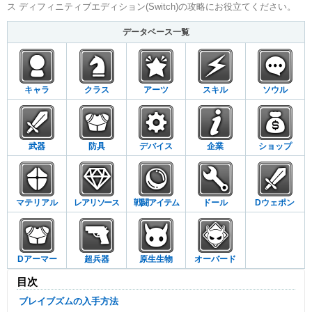
ス ディフィニティブエディション(Switch)の攻略にお役立てください。
データベース一覧
キャラ
クラス
アーツ
スキル
ソウル
武器
防具
デバイス
企業
ショップ
マテリアル
レアリソース
戦闘アイテム
ドール
Dウェポン
Dアーマー
超兵器
原生生物
オーバード
目次
ブレイブズムの入手方法