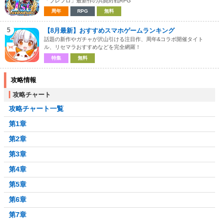
「ブレフロ」最新作の共闘対戦RPG
周年
RPG
無料
5
【8月最新】おすすめスマホゲームランキング
話題の新作やガチャが沢山引ける注目作、周年&コラボ開催タイト
ル、リセマラおすすめなどを完全網羅！
特集
無料
攻略情報
攻略チャート
攻略チャート一覧
第1章
第2章
第3章
第4章
第5章
第6章
第7章