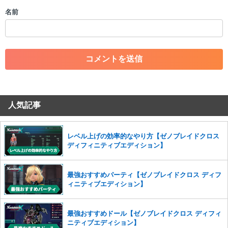
・個人情報の投稿や、他者のプライバシーを侵害する投稿
名前
・一度削除された投稿を再び投稿すること
・外部サイトへの誘導や宣伝
・アカウントの売買など金銭が絡む内容の投稿
・各ゲームのネタバレを含む内容の投稿
・その他、管理者が不適切と判断した投稿
コメントの削除につきましては下記フォームより申請をいた
だけますでしょうか。
人気記事
コメントの削除を申請する
※投稿内容を確認後、順次対応さ
せていただきます。ご了承ください。
※一度削除したコメントは復元ができませんのでご注意くだ
レベル上げの効率的なやり方【ゼノブレイドクロス
さい。
ディフィニティブエディション】
また、過度な利用規約の違反や、弊社に損害の及ぶ内容の書き込みがあ
った場合は、法的措置をとらせていただく場合もございますので、あら
最強おすすめパーティ【ゼノブレイドクロス ディフ
かじめご理解くださいませ。
ィニティブエディション】
最強おすすめドール【ゼノブレイドクロス ディフィ
ニティブエディション】