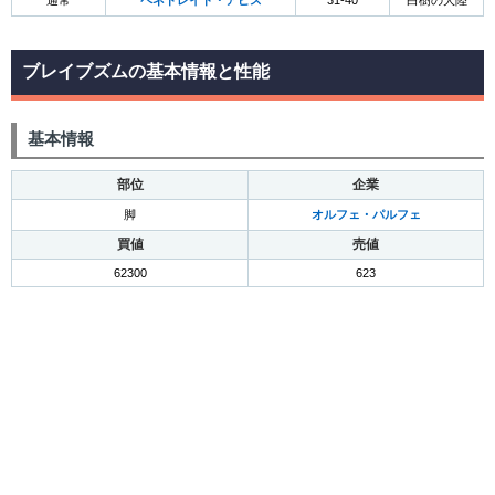
通常
ペネトレイト・アピス
31-40
白樹の大陸
ブレイブズムの基本情報と性能
基本情報
部位
企業
脚
オルフェ・パルフェ
買値
売値
62300
623