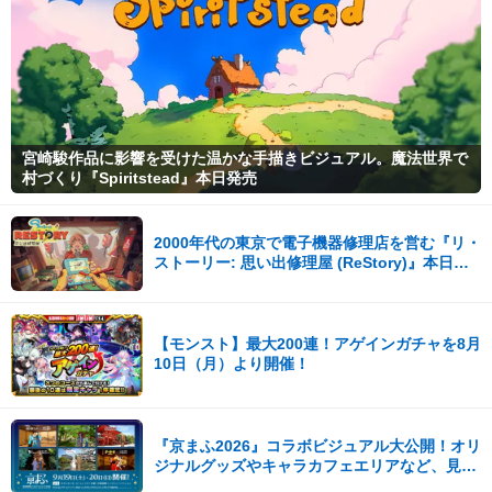
宮崎駿作品に影響を受けた温かな手描きビジュアル。魔法世界で
村づくり『Spiritstead』本日発売
2000年代の東京で電子機器修理店を営む『リ・
ストーリー: 思い出修理屋 (ReStory)』本日
Steamで配信開始
【モンスト】最大200連！アゲインガチャを8月
10日（月）より開催！
『京まふ2026』コラボビジュアル大公開！オリ
ジナルグッズやキャラカフェエリアなど、見ど
ころ満載！！