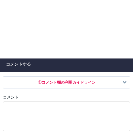
コメントする
コメント欄の利用ガイドライン
コメント
以下の書き込みを禁止とし、場合によってはコメント削除や書き込み制
限を行う可能性がございます。 あらかじめご了承ください。
・公序良俗に反する投稿
・スパムなど、記事内容と関係のない投稿
・誰かになりすます行為