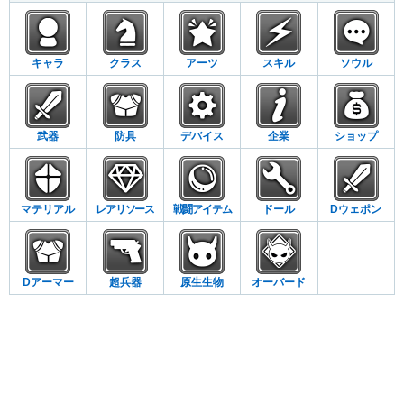
キャラ
クラス
アーツ
スキル
ソウル
武器
防具
デバイス
企業
ショップ
マテリアル
レアリソース
戦闘アイテム
ドール
Dウェポン
Dアーマー
超兵器
原生生物
オーバード