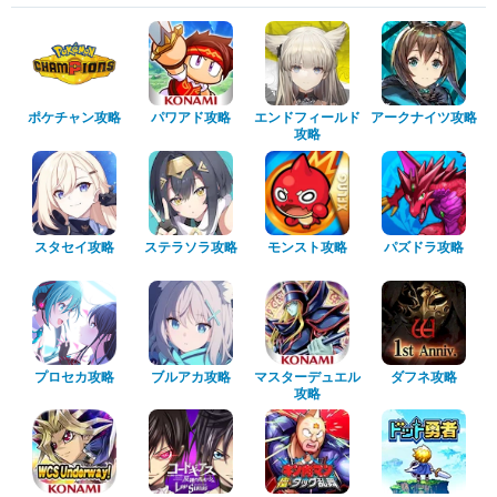
ポケチャン攻略
パワアド攻略
エンドフィールド
アークナイツ攻略
攻略
スタセイ攻略
ステラソラ攻略
モンスト攻略
パズドラ攻略
プロセカ攻略
ブルアカ攻略
マスターデュエル
ダフネ攻略
攻略