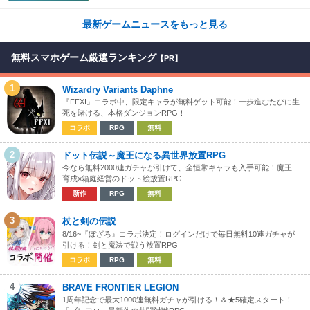
最新ゲームニュースをもっと見る
無料スマホゲーム厳選ランキング
【PR】
1
Wizardry Variants Daphne
『FFXI』コラボ中、限定キャラが無料ゲット可能！一歩進むたびに生
死を賭ける、本格ダンジョンRPG！
コラボ
RPG
無料
2
ドット伝説～魔王になる異世界放置RPG
今なら無料2000連ガチャが引けて、全恒常キャラも入手可能！魔王
育成×箱庭経営のドット絵放置RPG
新作
RPG
無料
3
杖と剣の伝説
8/16~『ぼざろ』コラボ決定！ログインだけで毎日無料10連ガチャが
引ける！剣と魔法で戦う放置RPG
コラボ
RPG
無料
4
BRAVE FRONTIER LEGION
1周年記念で最大1000連無料ガチャが引ける！＆★5確定スタート！