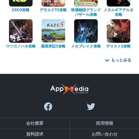
2XKO攻略
デモエクTS攻略
牧場物語グランド
メタルギアデルタ
バザール攻略
攻略
ウツロノハネ攻略
風雨来記5攻略
メカブレイク攻略
デススト2攻略
もっとみる
会社概要
採用情報
資料請求
お問い合わせ