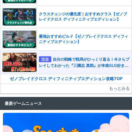
クラスチェンジの優先度｜おすすめクラス【ゼノブ
レイドクロス ディフィニティブエディション】
最強おすすめビルド【ゼノブレイドクロス ディフィ
ニティブエディション】
注目
自分の戦略で戦局がひっくり返る！今さらプ
レイしてわかった『三國志 真戦』が本格SLG好きを
魅了して離さないワケ
ゼノブレイドクロス ディフィニティブエディション攻略TOP
もっとみる
最新ゲームニュース