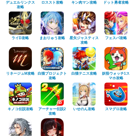
デュエルリンクス
ロススト攻略
キン肉マン攻略
ドット勇者攻略
攻略
ライD攻略
まおりゅう攻略
星矢ジャスティス
フェスバ攻略
攻略
リネージュM攻略
白猫プロジェクト
白猫テニス攻略
妖怪ウォッチ1ス
攻略
マホ攻略
キノコ伝説攻略
アーチャー伝説2
いせのん攻略
スマグロ攻略
攻略