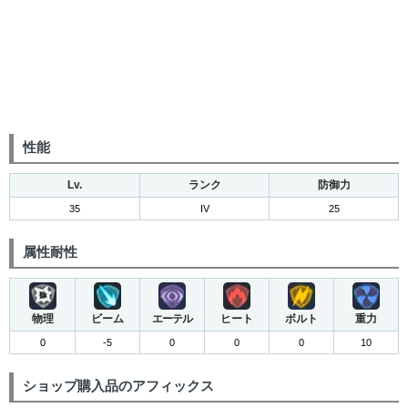
性能
Lv.
ランク
防御力
35
IV
25
属性耐性
物理
ビーム
エーテル
ヒート
ボルト
重力
0
-5
0
0
0
10
ショップ購入品のアフィックス