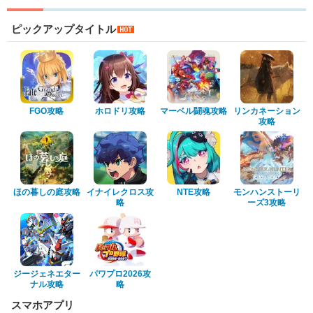
ピックアップタイトル
FGO攻略
ホロドリ攻略
マーベル闘魂攻略
リンカネーション
攻略
ほの暮しの庭攻略
イナイレクロス攻
NTE攻略
モンハンストーリ
略
ーズ3攻略
ジージェネエター
パワプロ2026攻
ナル攻略
略
スマホアプリ