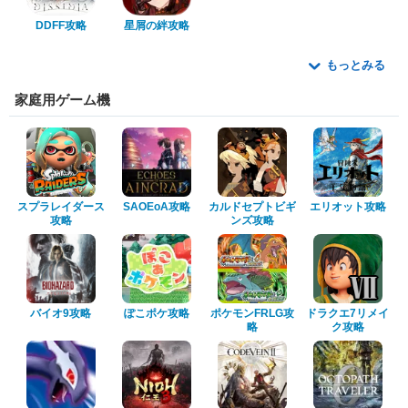
DDFF攻略
星屑の絆攻略
もっとみる
家庭用ゲーム機
スプラレイダース
SAOEoA攻略
カルドセプトビギ
エリオット攻略
攻略
ンズ攻略
バイオ9攻略
ぽこポケ攻略
ポケモンFRLG攻
ドラクエ7リメイ
略
ク攻略