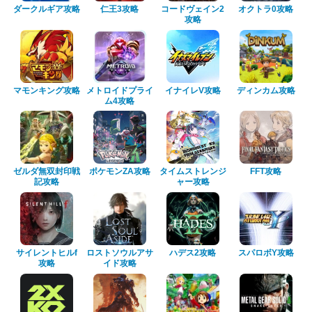
ダークルギア攻略
仁王3攻略
コードヴェイン2
オクトラ0攻略
攻略
マモンキング攻略
メトロイドプライ
イナイレV攻略
ディンカム攻略
ム4攻略
ゼルダ無双封印戦
ポケモンZA攻略
タイムストレンジ
FFT攻略
記攻略
ャー攻略
サイレントヒルf
ロストソウルアサ
ハデス2攻略
スパロボY攻略
攻略
イド攻略