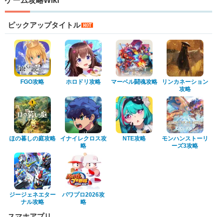
ゲーム攻略Wiki
ピックアップタイトル
FGO攻略
ホロドリ攻略
マーベル闘魂攻略
リンカネーション
攻略
ほの暮しの庭攻略
イナイレクロス攻
NTE攻略
モンハンストーリ
略
ーズ3攻略
ジージェネエター
パワプロ2026攻
ナル攻略
略
スマホアプリ