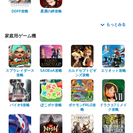
DDFF攻略
星屑の絆攻略
もっとみる
家庭用ゲーム機
スプラレイダース
SAOEoA攻略
カルドセプトビギ
エリオット攻略
攻略
ンズ攻略
バイオ9攻略
ぽこポケ攻略
ポケモンFRLG攻
ドラクエ7リメイ
略
ク攻略