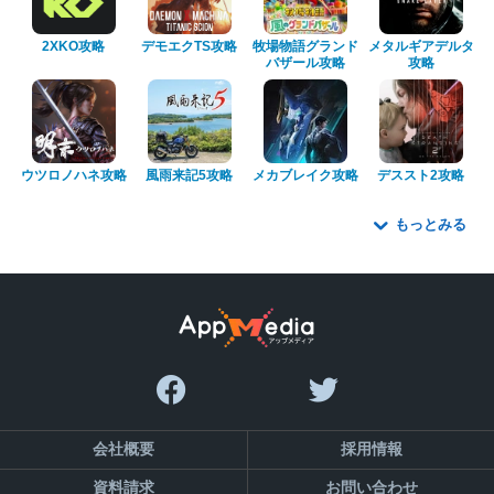
2XKO攻略
デモエクTS攻略
牧場物語グランド
メタルギアデルタ
バザール攻略
攻略
ウツロノハネ攻略
風雨来記5攻略
メカブレイク攻略
デススト2攻略
もっとみる
会社概要
採用情報
資料請求
お問い合わせ