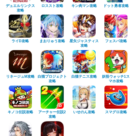
デュエルリンクス
ロススト攻略
キン肉マン攻略
ドット勇者攻略
攻略
ライD攻略
まおりゅう攻略
星矢ジャスティス
フェスバ攻略
攻略
リネージュM攻略
白猫プロジェクト
白猫テニス攻略
妖怪ウォッチ1ス
攻略
マホ攻略
キノコ伝説攻略
アーチャー伝説2
いせのん攻略
スマグロ攻略
攻略