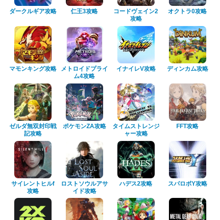
ダークルギア攻略
仁王3攻略
コードヴェイン2
オクトラ0攻略
攻略
マモンキング攻略
メトロイドプライ
イナイレV攻略
ディンカム攻略
ム4攻略
ゼルダ無双封印戦
ポケモンZA攻略
タイムストレンジ
FFT攻略
記攻略
ャー攻略
サイレントヒルf
ロストソウルアサ
ハデス2攻略
スパロボY攻略
攻略
イド攻略