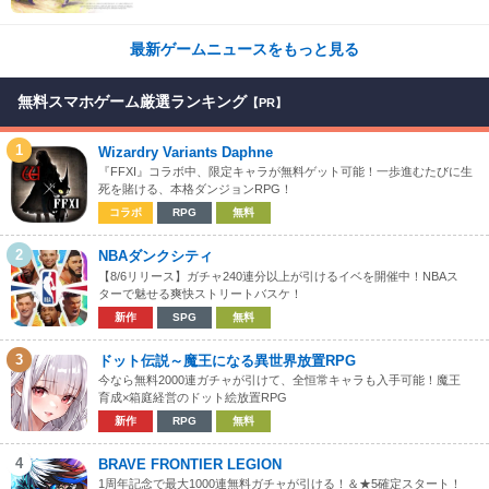
最新ゲームニュースをもっと見る
無料スマホゲーム厳選ランキング
【PR】
1
Wizardry Variants Daphne
『FFXI』コラボ中、限定キャラが無料ゲット可能！一歩進むたびに生
死を賭ける、本格ダンジョンRPG！
コラボ
RPG
無料
2
NBAダンクシティ
【8/6リリース】ガチャ240連分以上が引けるイベを開催中！NBAス
ターで魅せる爽快ストリートバスケ！
新作
SPG
無料
3
ドット伝説～魔王になる異世界放置RPG
今なら無料2000連ガチャが引けて、全恒常キャラも入手可能！魔王
育成×箱庭経営のドット絵放置RPG
新作
RPG
無料
4
BRAVE FRONTIER LEGION
1周年記念で最大1000連無料ガチャが引ける！＆★5確定スタート！