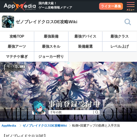
国内最大級！
ライター募集
ゲーム攻略情報メディア
ゼノブレイドクロスDE攻略Wiki
攻略TOP
最強装備
最強デバイス
最強クラス
最強アーツ
最強スキル
装備厳選
レベル上げ
マテチケ稼ぎ
ジョーカー狩り
AppMedia
ゼノブレイドクロスDE攻略Wiki
転倒+回避アップの効果と入手方法
【ゼノブレイドクロスDE】