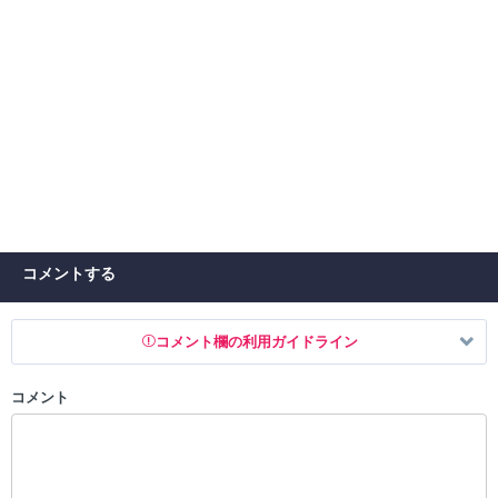
コメントする
コメント欄の利用ガイドライン
コメント
以下の書き込みを禁止とし、場合によってはコメント削除や書き込み制
限を行う可能性がございます。 あらかじめご了承ください。
・公序良俗に反する投稿
・スパムなど、記事内容と関係のない投稿