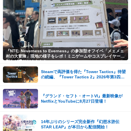
『NTE: Neverness to Everness』の参加型オフイベ「メェメェ
村の大冒険」現地の様子をレポ！ミニゲームやコスプレイヤー撮
影など盛りだくさん！
Steamで高評価を得た『Tower Tactics』待望
の続編、『Tower Tactics 2』2026年第3四半
期に早期アクセス開始
『グランド・セフト・オートVI』最新映像が
NetflixとYouTubeに8月27日登場！
14年ぶりのシリーズ完全新作『幻想水滸伝
STAR LEAP』が本日から配信開始！