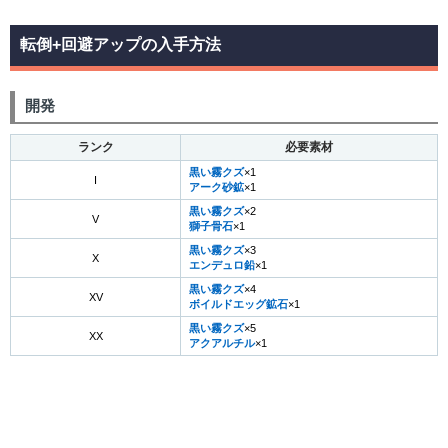
転倒+回避アップの入手方法
開発
ランク
必要素材
黒い霧クズ
×1
I
アーク砂鉱
×1
黒い霧クズ
×2
V
獅子骨石
×1
黒い霧クズ
×3
X
エンデュロ鉛
×1
黒い霧クズ
×4
XV
ボイルドエッグ鉱石
×1
黒い霧クズ
×5
XX
アクアルチル
×1