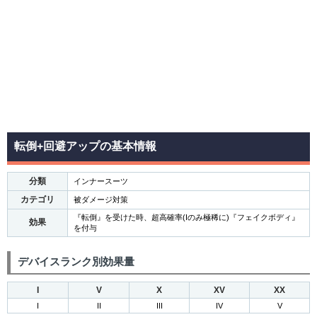
転倒+回避アップの基本情報
分類
インナースーツ
カテゴリ
被ダメージ対策
『転倒』を受けた時、超高確率(Iのみ極稀に)『フェイクボディ』
効果
を付与
デバイスランク別効果量
I
V
X
XV
XX
I
II
III
IV
V