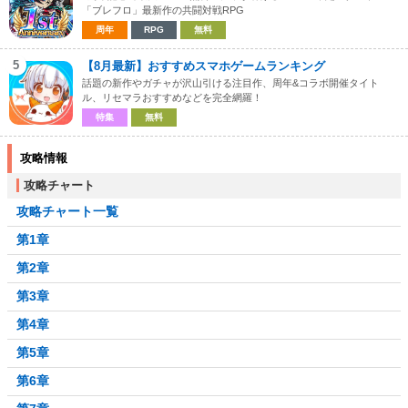
「ブレフロ」最新作の共闘対戦RPG
周年
RPG
無料
5
【8月最新】おすすめスマホゲームランキング
話題の新作やガチャが沢山引ける注目作、周年&コラボ開催タイト
ル、リセマラおすすめなどを完全網羅！
特集
無料
攻略情報
攻略チャート
攻略チャート一覧
第1章
第2章
第3章
第4章
第5章
第6章