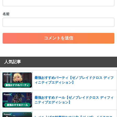
・誰かになりすます行為
・個人情報の投稿や、他者のプライバシーを侵害する投稿
名前
・一度削除された投稿を再び投稿すること
・外部サイトへの誘導や宣伝
・アカウントの売買など金銭が絡む内容の投稿
・各ゲームのネタバレを含む内容の投稿
・その他、管理者が不適切と判断した投稿
コメントの削除につきましては下記フォームより申請をいた
だけますでしょうか。
人気記事
コメントの削除を申請する
※投稿内容を確認後、順次対応さ
せていただきます。ご了承ください。
※一度削除したコメントは復元ができませんのでご注意くだ
最強おすすめパーティ【ゼノブレイドクロス ディフ
さい。
ィニティブエディション】
また、過度な利用規約の違反や、弊社に損害の及ぶ内容の書き込みがあ
った場合は、法的措置をとらせていただく場合もございますので、あら
最強おすすめドール【ゼノブレイドクロス ディフィ
かじめご理解くださいませ。
ニティブエディション】