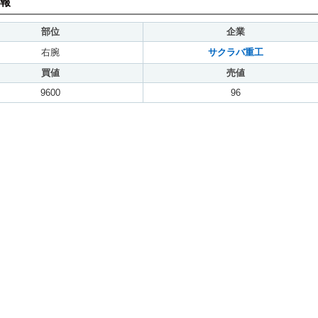
報
部位
企業
右腕
サクラバ重工
買値
売値
9600
96