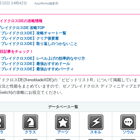
月10日 14時42分
AppMedia編集部
イドクロスDEの攻略情報
レイドクロスDE 攻略TOP
ノブレイドクロスDE】攻略チャート一覧
ノブレイドクロスDE】クリア後要素
ノブレイドクロスDE】取り返しのつかないこと
目記事をチェック！
ノブレイドクロスDE】レベル上げの効率的なやり方
ノブレイドクロスDE】最強おすすめドール
ノブレイドクロスDE】最強おすすめパーティ
ドクロスDE(XenobladeXDE)の「ビビッドリストR」について掲載していま
方法と性能をまとめていますので、ゼノブレイドクロス ディフィニティブエ
Switch)の攻略にお役立てください。
データベース一覧
ラ
クラス
アーツ
スキル
ソウル