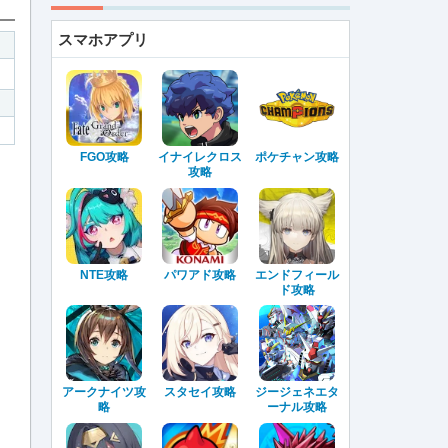
スマホアプリ
FGO攻略
イナイレクロス
ポケチャン攻略
攻略
NTE攻略
パワアド攻略
エンドフィール
ド攻略
アークナイツ攻
スタセイ攻略
ジージェネエタ
略
ーナル攻略