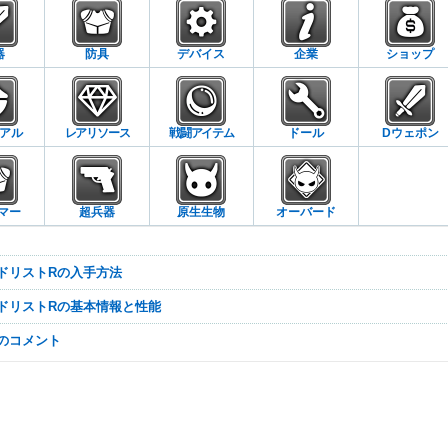
器
防具
デバイス
企業
ショップ
アル
レアリソース
戦闘アイテム
ドール
Dウェポン
マー
超兵器
原生生物
オーバード
ッドリストRの入手方法
ッドリストRの基本情報と性能
なのコメント