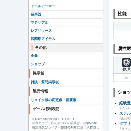
ドールアーマー
性能
超兵器
マテリアル
レアリソース
戦闘用アイテム
その他
属性耐
企業
ショップ
物理
掲示板
5
雑談・質問掲示板
製品情報
ショッ
リメイク版の変更点・新要素
経験豊
ゲーム権利表記
└インナ
ステル
└敵の視
© Nintendo/MONOLITHSOFT
※当カテゴリ内のすべての記事は、AppMedia
ダブリ
編集部及びライター独自の判断に基づき作成し
└ダブル