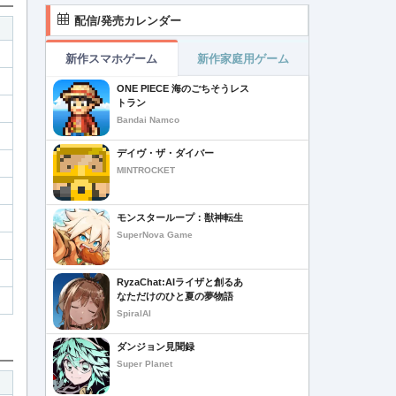
配信/発売カレンダー
新作スマホゲーム
新作家庭用ゲーム
ONE PIECE 海のごちそうレス
トラン
Bandai Namco
デイヴ・ザ・ダイバー
MINTROCKET
モンスターループ：獣神転生
SuperNova Game
RyzaChat:AIライザと創るあ
なただけのひと夏の夢物語
SpiralAI
ダンジョン見聞録
Super Planet