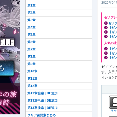
2025年04
第1章
第2章
ゼノブレ
第3章
ゼノブ
第4章
【ゼ
【ゼ
第5章
【ゼ
第6章
人気の注
【ゼ
第7章
【ゼ
第8章
【ゼ
第9章
ゼノブレイ
第10章
す。入手
ィション(
第11章
第12章
第13章前編｜DE追加
第13章中編｜DE追加
第13章後編｜DE追加
キャ
クリア後要素まとめ