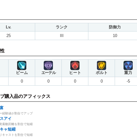
Lv.
ランク
防御力
25
III
10
性
ビーム
エーテル
ヒート
ボルト
重力
0
0
0
0
-5
プ購入品のアフィックス
富
ー経験値が割合でアップ
スアイ
覚索敵距離を割合で短縮
キャ短縮
リキャストを割合で短縮