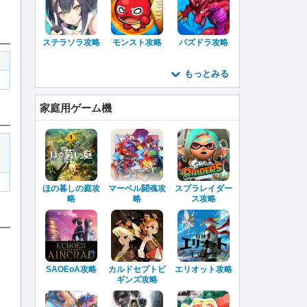
ステラソラ攻略
モンスト攻略
パズドラ攻略
もっとみる
家庭用ゲーム機
ほの暮しの庭攻
マーベル闘魂攻
スプラレイダー
略
略
ス攻略
SAOEoA攻略
カルドセプトビ
エリオット攻略
ギンズ攻略