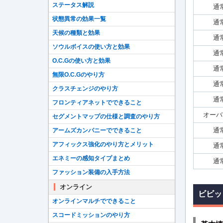
ステータス解説
通
状態異常の効果一覧
通
天候の種類と効果
通
ソウルボイスの使い方と効果
通
O.C.Gの使い方と効果
通
無限O.C.Gのやり方
通
クラスチェンジのやり方
通
フロンティアネットでできること
オーバ
セグメントマップの仕様と調査のやり方
通
アームズカンパニーでできること
アフィックス強化のやり方とメリット
通
エネミーの感知タイプまとめ
通
ファッション装備の入手方法
オンライン
ビビッ
オンラインマルチでできること
スコードミッションのやり方