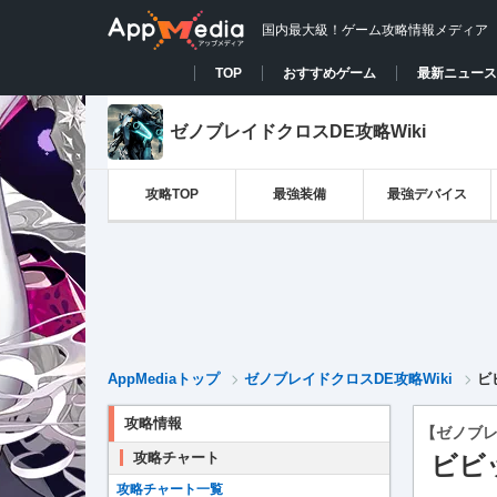
国内最大級！ゲーム攻略情報メディア
TOP
おすすめゲーム
最新ニュース
ゼノブレイドクロスDE攻略Wiki
攻略TOP
最強装備
最強デバイス
AppMediaトップ
ゼノブレイドクロスDE攻略Wiki
ビ
攻略情報
【ゼノブレ
攻略チャート
ビビ
攻略チャート一覧