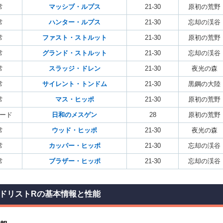
常
マッシブ・ルプス
21-30
原初の荒野
常
ハンター・ルプス
21-30
忘却の渓谷
常
ファスト・ストルット
21-30
原初の荒野
常
グランド・ストルット
21-30
忘却の渓谷
常
スラッジ・ドレン
21-30
夜光の森
常
サイレント・トンドム
21-30
黒鋼の大陸
常
マス・ヒッポ
21-30
原初の荒野
ード
日和のメスゲン
28
原初の荒野
常
ウッド・ヒッポ
21-30
夜光の森
常
カッパー・ヒッポ
21-30
忘却の渓谷
常
ブラザー・ヒッポ
21-30
忘却の渓谷
ドリストRの基本情報と性能