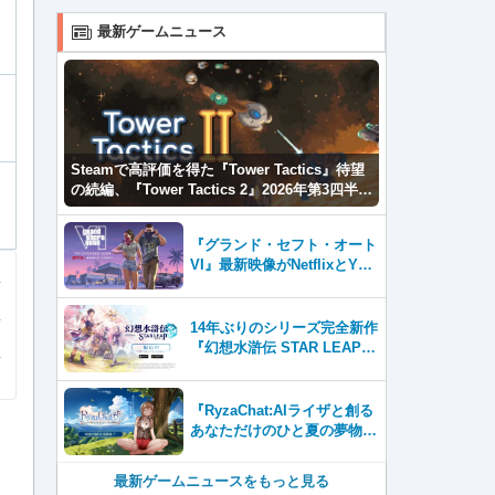
最新ゲームニュース
Steamで高評価を得た『Tower Tactics』待望
の続編、『Tower Tactics 2』2026年第3四半期
に早期アクセス開始
『グランド・セフト・オート
VI』最新映像がNetflixとYou
Tubeに8月27日登場！
14年ぶりのシリーズ完全新作
『幻想水滸伝 STAR LEAP』
が本日から配信開始！
『RyzaChat:AIライザと創る
あなただけのひと夏の夢物
語』レビュー。会話を中心に
自由な冒険を進めていくシス
最新ゲームニュースをもっと見る
テムはこれまでにない新鮮な