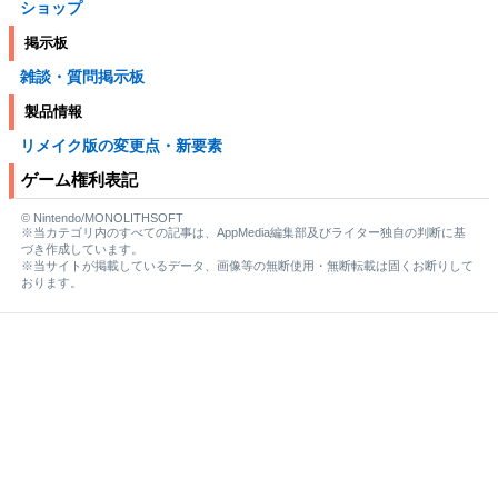
ショップ
掲示板
雑談・質問掲示板
製品情報
リメイク版の変更点・新要素
ゲーム権利表記
© Nintendo/MONOLITHSOFT
※当カテゴリ内のすべての記事は、AppMedia編集部及びライター独自の判断に基
づき作成しています。
※当サイトが掲載しているデータ、画像等の無断使用・無断転載は固くお断りして
おります。