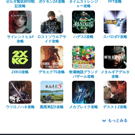
ゼルダ無双封印戦
ポケモンZA攻略
タイムストレンジ
FFT攻略
記攻略
ャー攻略
サイレントヒルf
ロストソウルアサ
ハデス2攻略
スパロボY攻略
攻略
イド攻略
2XKO攻略
デモエクTS攻略
牧場物語グランド
メタルギアデルタ
バザール攻略
攻略
ウツロノハネ攻略
風雨来記5攻略
メカブレイク攻略
デススト2攻略
もっとみる