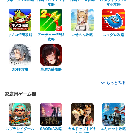
リネージュM攻略
白猫プロジェクト
白猫テニス攻略
妖怪ウォッチ1ス
攻略
マホ攻略
キノコ伝説攻略
アーチャー伝説2
いせのん攻略
スマグロ攻略
攻略
DDFF攻略
星屑の絆攻略
もっとみる
家庭用ゲーム機
スプラレイダース
SAOEoA攻略
カルドセプトビギ
エリオット攻略