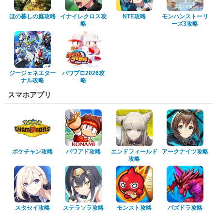
ほの暮しの庭攻略
イナイレクロス攻
NTE攻略
モンハンストーリ
略
ーズ3攻略
ジージェネエター
パワプロ2026攻
ナル攻略
略
スマホアプリ
ポケチャン攻略
パワアド攻略
エンドフィールド
アークナイツ攻略
攻略
スタセイ攻略
ステラソラ攻略
モンスト攻略
パズドラ攻略