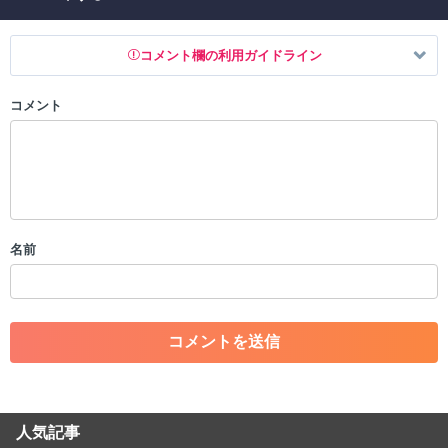
コメント欄の利用ガイドライン
コメント
以下の書き込みを禁止とし、場合によってはコメント削除や書き込み制
限を行う可能性がございます。 あらかじめご了承ください。
・公序良俗に反する投稿
・スパムなど、記事内容と関係のない投稿
・誰かになりすます行為
・個人情報の投稿や、他者のプライバシーを侵害する投稿
名前
・一度削除された投稿を再び投稿すること
・外部サイトへの誘導や宣伝
・アカウントの売買など金銭が絡む内容の投稿
・各ゲームのネタバレを含む内容の投稿
・その他、管理者が不適切と判断した投稿
コメントの削除につきましては下記フォームより申請をいた
だけますでしょうか。
人気記事
コメントの削除を申請する
※投稿内容を確認後、順次対応さ