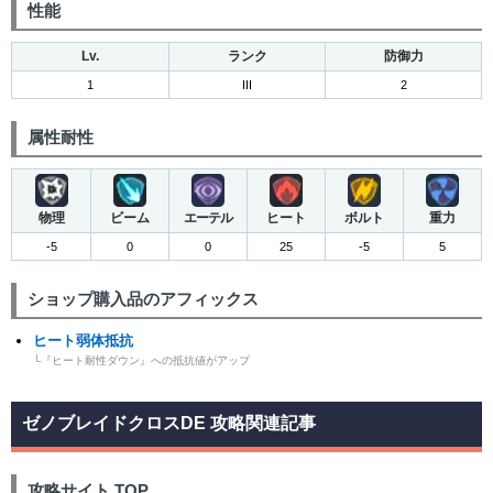
性能
Lv.
ランク
防御力
1
III
2
属性耐性
物理
ビーム
エーテル
ヒート
ボルト
重力
-5
0
0
25
-5
5
ショップ購入品のアフィックス
ヒート弱体抵抗
└『ヒート耐性ダウン』への抵抗値がアップ
ゼノブレイドクロスDE 攻略関連記事
攻略サイト TOP