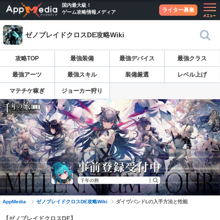
国内最大級！
ライター募集
ゲーム攻略情報メディア
ゼノブレイドクロスDE攻略Wiki
攻略TOP
最強装備
最強デバイス
最強クラス
最強アーツ
最強スキル
装備厳選
レベル上げ
マテチケ稼ぎ
ジョーカー狩り
AppMedia
ゼノブレイドクロスDE攻略Wiki
ダイヴバンドLの入手方法と性能
【ゼノブレイドクロスDE】