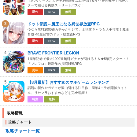
【8/6リリース】ガチャ240連分以上が引けるイベを開催中！NBAス
ターで魅せる爽快ストリートバスケ！
新作
SPG
無料
3
ドット伝説～魔王になる異世界放置RPG
今なら無料2000連ガチャが引けて、全恒常キャラも入手可能！魔王
育成×箱庭経営のドット絵放置RPG
新作
RPG
無料
4
BRAVE FRONTIER LEGION
1周年記念で最大1000連無料ガチャが引ける！＆★5確定スタート！
「ブレフロ」最新作の共闘対戦RPG
周年
RPG
無料
5
【8月最新】おすすめスマホゲームランキング
話題の新作やガチャが沢山引ける注目作、周年&コラボ開催タイト
ル、リセマラおすすめなどを完全網羅！
特集
無料
攻略情報
攻略チャート
攻略チャート一覧