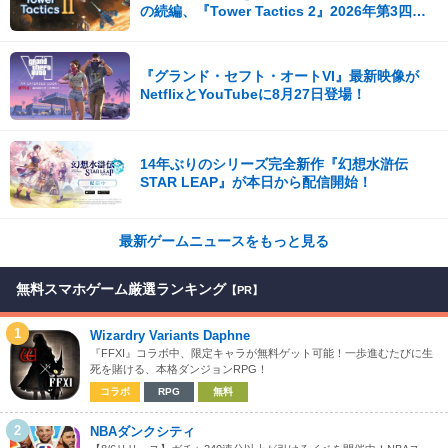
の続編、『Tower Tactics 2』2026年第3四半
期に早期アクセス開始
『グランド・セフト・オートVI』最新映像が
NetflixとYouTubeに8月27日登場！
14年ぶりのシリーズ完全新作『幻想水滸伝
STAR LEAP』が本日から配信開始！
最新ゲームニュースをもっと見る
無料スマホゲーム厳選ランキング
【PR】
1
Wizardry Variants Daphne
『FFXI』コラボ中、限定キャラが無料ゲット可能！一歩進むたびに生
死を賭ける、本格ダンジョンRPG！
コラボ
RPG
無料
2
NBAダンクシティ