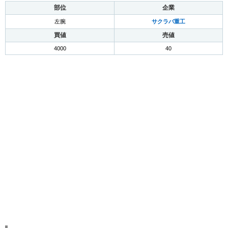
部位
企業
左腕
サクラバ重工
買値
売値
4000
40