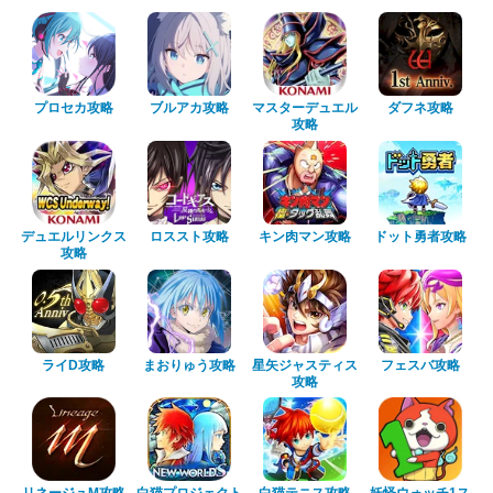
プロセカ攻略
ブルアカ攻略
マスターデュエル
ダフネ攻略
攻略
デュエルリンクス
ロススト攻略
キン肉マン攻略
ドット勇者攻略
攻略
ライD攻略
まおりゅう攻略
星矢ジャスティス
フェスバ攻略
攻略