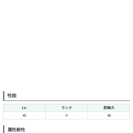
性能
Lv.
ランク
防御力
45
V
48
属性耐性