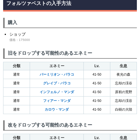
フォルツァベストの入手方法
購入
ショップ
価格：175000
旧をドロップする可能性のあるエネミー
分類
エネミー
Lv.
生息
通常
バーミリオン・パラコ
41-50
夜光の森
通常
グレイブ・パラコ
41-50
忘却の渓谷
通常
インフェルノ・マンダ
41-50
原初の荒野
通常
フィアー・マンダ
41-50
忘却の渓谷
通常
カロウ・マンダ
41-50
白樹の大陸
改をドロップする可能性のあるエネミー
分類
エネミー
Lv.
生息