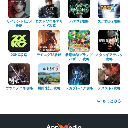
サイレントヒルf
ロストソウルアサ
ハデス2攻略
スパロボY攻略
攻略
イド攻略
2XKO攻略
デモエクTS攻略
牧場物語グランド
メタルギアデルタ
バザール攻略
攻略
ウツロノハネ攻略
風雨来記5攻略
メカブレイク攻略
デススト2攻略
もっとみる