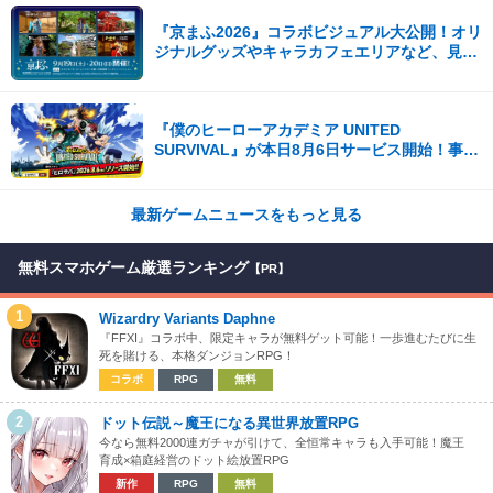
『京まふ2026』コラボビジュアル大公開！オリ
ジナルグッズやキャラカフェエリアなど、見ど
ころ満載！！
『僕のヒーローアカデミア UNITED
SURVIVAL』が本日8月6日サービス開始！事前
登録者数100万を突破！
最新ゲームニュースをもっと見る
無料スマホゲーム厳選ランキング
【PR】
1
Wizardry Variants Daphne
『FFXI』コラボ中、限定キャラが無料ゲット可能！一歩進むたびに生
死を賭ける、本格ダンジョンRPG！
コラボ
RPG
無料
2
ドット伝説～魔王になる異世界放置RPG
今なら無料2000連ガチャが引けて、全恒常キャラも入手可能！魔王
育成×箱庭経営のドット絵放置RPG
新作
RPG
無料