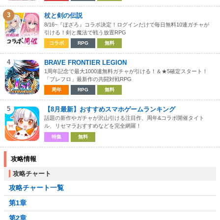
3
杖と剣の伝説
8/16~『ぼざろ』コラボ決定！ログインだけで毎日無料10連ガチャが
引ける！剣と魔法で戦う放置RPG
コラボ
RPG
無料
4
BRAVE FRONTIER LEGION
1周年記念で最大1000連無料ガチャが引ける！＆★5確定スタート！
「ブレフロ」最新作の共闘対戦RPG
周年
RPG
無料
5
【8月最新】おすすめスマホゲームランキング
話題の新作やガチャが沢山引ける注目作、周年&コラボ開催タイト
ル、リセマラおすすめなどを完全網羅！
特集
無料
攻略情報
攻略チャート
攻略チャート一覧
第1章
第2章