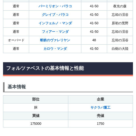
通常
バーミリオン・パラコ
41-50
夜光の森
通常
グレイブ・パラコ
41-50
忘却の渓谷
通常
インフェルノ・マンダ
41-50
原初の荒野
通常
フィアー・マンダ
41-50
忘却の渓谷
オーバード
斬鉄のヴァレリヤン
48
忘却の渓谷
通常
カロウ・マンダ
41-50
白樹の大陸
フォルツァベストの基本情報と性能
基本情報
部位
企業
胴
サクラバ重工
買値
売値
175000
1750