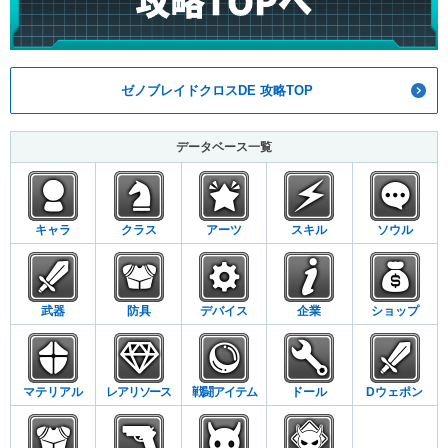
ゼノブレイドクロスDE 攻略TOP
データベース一覧
キャラ
クラス
アーツ
スキル
ソウル
武器
防具
デバイス
企業
ショップ
マテリアル
レアリソース
戦闘アイテム
ドール
Dウェポン