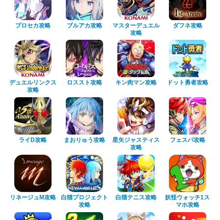
プロセカ攻略
ブルアカ攻略
マスターデュエル
ダフネ攻略
攻略
デュエルリンクス
ロススト攻略
キン肉マン攻略
ドット勇者攻略
攻略
ライD攻略
まおりゅう攻略
星矢ジャスティス
フェスバ攻略
攻略
リネージュM攻略
白猫プロジェクト
白猫テニス攻略
妖怪ウォッチ1ス
攻略
マホ攻略