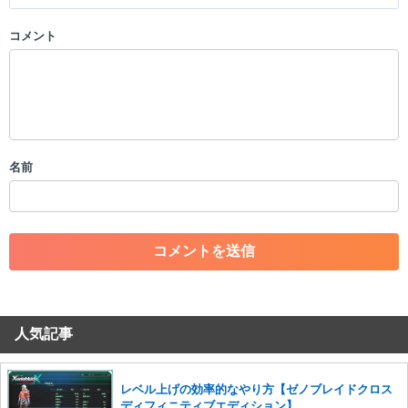
コメント
以下の書き込みを禁止とし、場合によってはコメント削除や書き込み制
限を行う可能性がございます。 あらかじめご了承ください。
・公序良俗に反する投稿
・スパムなど、記事内容と関係のない投稿
・誰かになりすます行為
・個人情報の投稿や、他者のプライバシーを侵害する投稿
名前
・一度削除された投稿を再び投稿すること
・外部サイトへの誘導や宣伝
・アカウントの売買など金銭が絡む内容の投稿
・各ゲームのネタバレを含む内容の投稿
・その他、管理者が不適切と判断した投稿
コメントの削除につきましては下記フォームより申請をいた
だけますでしょうか。
人気記事
コメントの削除を申請する
※投稿内容を確認後、順次対応さ
せていただきます。ご了承ください。
※一度削除したコメントは復元ができませんのでご注意くだ
レベル上げの効率的なやり方【ゼノブレイドクロス
さい。
ディフィニティブエディション】