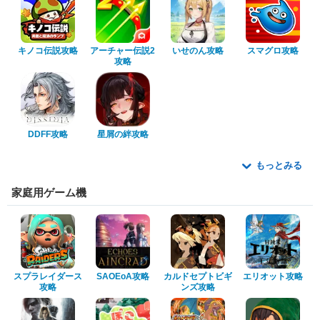
キノコ伝説攻略
アーチャー伝説2
いせのん攻略
スマグロ攻略
攻略
DDFF攻略
星屑の絆攻略
もっとみる
家庭用ゲーム機
スプラレイダース
SAOEoA攻略
カルドセプトビギ
エリオット攻略
攻略
ンズ攻略