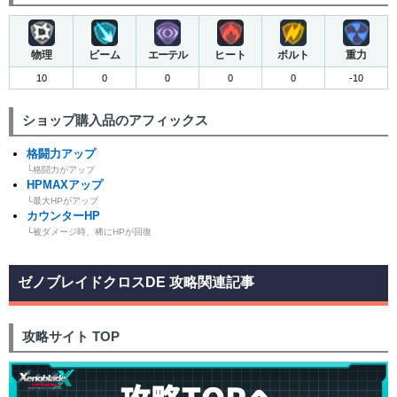
物理
ビーム
エーテル
ヒート
ボルト
重力
10
0
0
0
0
-10
ショップ購入品のアフィックス
格闘力アップ
└格闘力がアップ
HPMAXアップ
└最大HPがアップ
カウンターHP
└被ダメージ時、稀にHPが回復
ゼノブレイドクロスDE 攻略関連記事
攻略サイト TOP