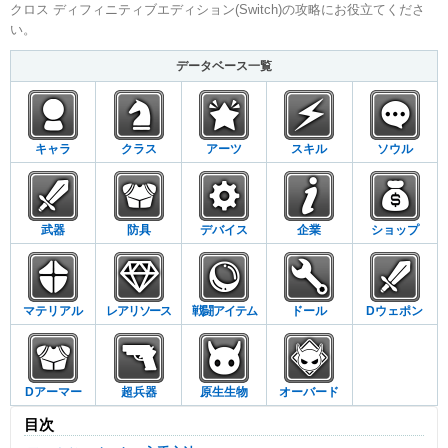
クロス ディフィニティブエディション(Switch)の攻略にお役立てくださ
い。
データベース一覧
キャラ
クラス
アーツ
スキル
ソウル
武器
防具
デバイス
企業
ショップ
マテリアル
レアリソース
戦闘アイテム
ドール
Dウェポン
Dアーマー
超兵器
原生生物
オーバード
目次