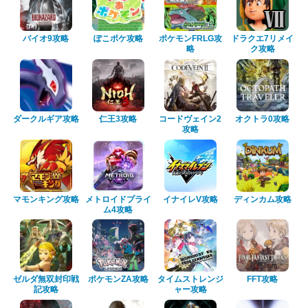
バイオ9攻略
ぽこポケ攻略
ポケモンFRLG攻
ドラクエ7リメイ
略
ク攻略
ダークルギア攻略
仁王3攻略
コードヴェイン2
オクトラ0攻略
攻略
マモンキング攻略
メトロイドプライ
イナイレV攻略
ディンカム攻略
ム4攻略
ゼルダ無双封印戦
ポケモンZA攻略
タイムストレンジ
FFT攻略
記攻略
ャー攻略