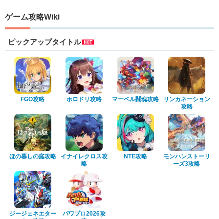
ゲーム攻略Wiki
ピックアップタイトル
FGO攻略
ホロドリ攻略
マーベル闘魂攻略
リンカネーション
攻略
ほの暮しの庭攻略
イナイレクロス攻
NTE攻略
モンハンストーリ
略
ーズ3攻略
ジージェネエター
パワプロ2026攻