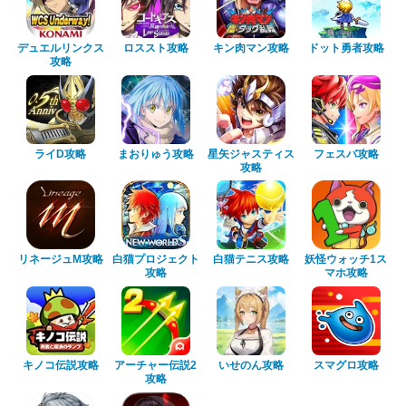
デュエルリンクス
ロススト攻略
キン肉マン攻略
ドット勇者攻略
攻略
ライD攻略
まおりゅう攻略
星矢ジャスティス
フェスバ攻略
攻略
リネージュM攻略
白猫プロジェクト
白猫テニス攻略
妖怪ウォッチ1ス
攻略
マホ攻略
キノコ伝説攻略
アーチャー伝説2
いせのん攻略
スマグロ攻略
攻略