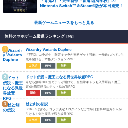
『青鬼2』・完全新作『青鬼 臨海学校』の
Nintendo Switch™＆Steam®版が本日発売！
最新ゲームニュースをもっと見る
無料スマホゲーム厳選ランキング
【PR】
1
Wizardry Variants Daphne
『FFXI』コラボ中、限定キャラが無料ゲット可能！一歩進むたびに生
死を賭ける、本格ダンジョンRPG！
コラボ
RPG
無料
2
ドット伝説～魔王になる異世界放置RPG
今なら無料2000連ガチャが引けて、全恒常キャラも入手可能！魔王
育成×箱庭経営のドット絵放置RPG
新作
RPG
無料
3
杖と剣の伝説
8/16~『ぼざろ』コラボ決定！ログインだけで毎日無料10連ガチャが
引ける！剣と魔法で戦う放置RPG
コラボ
RPG
無料