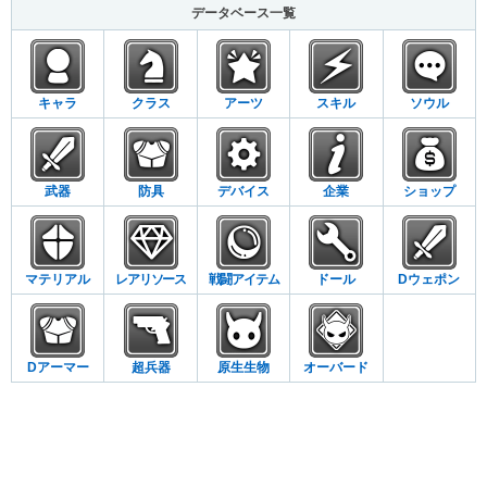
データベース一覧
キャラ
クラス
アーツ
スキル
ソウル
武器
防具
デバイス
企業
ショップ
マテリアル
レアリソース
戦闘アイテム
ドール
Dウェポン
Dアーマー
超兵器
原生生物
オーバード