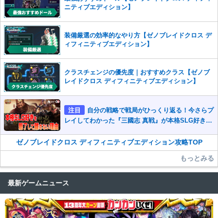
ニティブエディション】
装備厳選の効率的なやり方【ゼノブレイドクロス デ
ィフィニティブエディション】
クラスチェンジの優先度｜おすすめクラス【ゼノブ
レイドクロス ディフィニティブエディション】
注目
自分の戦略で戦局がひっくり返る！今さらプ
レイしてわかった『三國志 真戦』が本格SLG好きを
魅了して離さないワケ
ゼノブレイドクロス ディフィニティブエディション攻略TOP
もっとみる
最新ゲームニュース