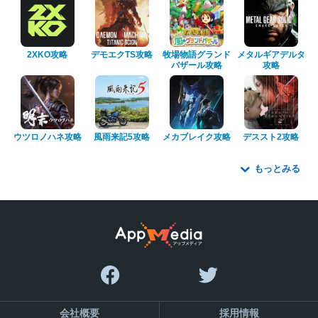
2XKO攻略
デモエクTS攻略
牧場物語グランド
メタルギアデルタ
バザール攻略
攻略
ウツロノハネ攻略
風雨来記5攻略
メカブレイク攻略
デススト2攻略
もっとみる
会社概要
採用情報