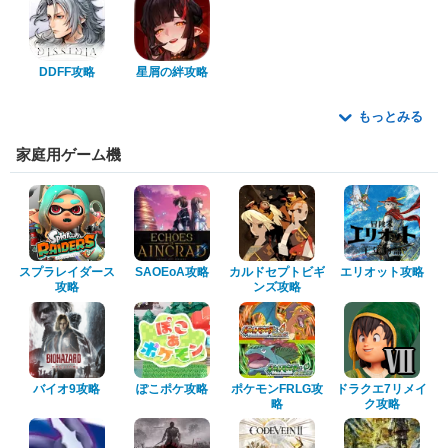
DDFF攻略
星屑の絆攻略
もっとみる
家庭用ゲーム機
スプラレイダース
SAOEoA攻略
カルドセプトビギ
エリオット攻略
攻略
ンズ攻略
バイオ9攻略
ぽこポケ攻略
ポケモンFRLG攻
ドラクエ7リメイ
略
ク攻略