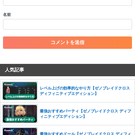
・誰かになりすます行為
・個人情報の投稿や、他者のプライバシーを侵害する投稿
名前
・一度削除された投稿を再び投稿すること
・外部サイトへの誘導や宣伝
・アカウントの売買など金銭が絡む内容の投稿
・各ゲームのネタバレを含む内容の投稿
・その他、管理者が不適切と判断した投稿
コメントの削除につきましては下記フォームより申請をいた
だけますでしょうか。
人気記事
コメントの削除を申請する
※投稿内容を確認後、順次対応さ
せていただきます。ご了承ください。
※一度削除したコメントは復元ができませんのでご注意くだ
レベル上げの効率的なやり方【ゼノブレイドクロス
さい。
ディフィニティブエディション】
また、過度な利用規約の違反や、弊社に損害の及ぶ内容の書き込みがあ
った場合は、法的措置をとらせていただく場合もございますので、あら
最強おすすめパーティ【ゼノブレイドクロス ディフ
かじめご理解くださいませ。
ィニティブエディション】
最強おすすめドール【ゼノブレイドクロス ディフィ