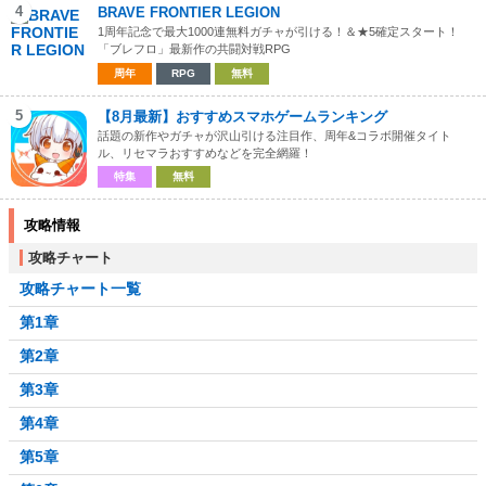
4
BRAVE FRONTIER LEGION
1周年記念で最大1000連無料ガチャが引ける！＆★5確定スタート！
「ブレフロ」最新作の共闘対戦RPG
周年
RPG
無料
5
【8月最新】おすすめスマホゲームランキング
話題の新作やガチャが沢山引ける注目作、周年&コラボ開催タイト
ル、リセマラおすすめなどを完全網羅！
特集
無料
攻略情報
攻略チャート
攻略チャート一覧
第1章
第2章
第3章
第4章
第5章