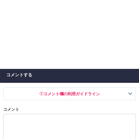
コメントする
コメント欄の利用ガイドライン
コメント
以下の書き込みを禁止とし、場合によってはコメント削除や書き込み制
限を行う可能性がございます。 あらかじめご了承ください。
・公序良俗に反する投稿
・スパムなど、記事内容と関係のない投稿