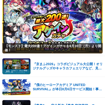
【モンスト】最大200連！アゲインガチャを8月10日（月）より開
催！
『京まふ2026』コラボビジュアル大公開！オリ
ジナルグッズやキャラカフェエリアなど、見ど
ころ満載！！
『僕のヒーローアカデミア UNITED
SURVIVAL』が本日8月6日サービス開始！事前
登録者数100万を突破！