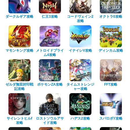
ダークルギア攻略
仁王3攻略
コードヴェイン2
オクトラ0攻略
攻略
マモンキング攻略
メトロイドプライ
イナイレV攻略
ディンカム攻略
ム4攻略
ゼルダ無双封印戦
ポケモンZA攻略
タイムストレンジ
FFT攻略
記攻略
ャー攻略
サイレントヒルf
ロストソウルアサ
ハデス2攻略
スパロボY攻略
攻略
イド攻略