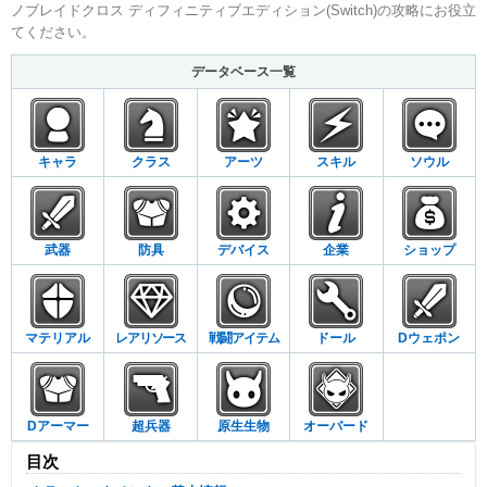
ノブレイドクロス ディフィニティブエディション(Switch)の攻略にお役立
てください。
データベース一覧
キャラ
クラス
アーツ
スキル
ソウル
武器
防具
デバイス
企業
ショップ
マテリアル
レアリソース
戦闘アイテム
ドール
Dウェポン
Dアーマー
超兵器
原生生物
オーバード
目次