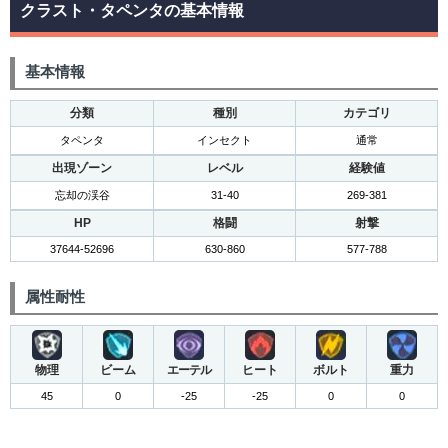
クラスト・タペンタの基本情報
基本情報
分類
種別
カテゴリ
タペンタ
インセクト
通常
出現ゾーン
レベル
経験値
忘却の渓谷
31-40
269-381
HP
格闘
射撃
37644-52696
630-860
577-788
属性耐性
物理
ビーム
エーテル
ヒート
ボルト
重力
45
0
-25
-25
0
0