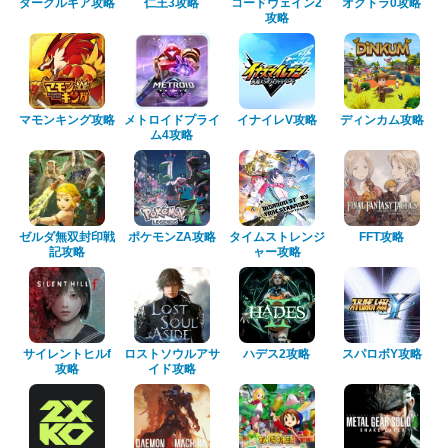
ダークルギア攻略
仁王3攻略
コードヴェイン2
オクトラ0攻略
攻略
マモンキング攻略
メトロイドプライ
イナイレV攻略
ディンカム攻略
ム4攻略
ゼルダ無双封印戦
ポケモンZA攻略
タイムストレンジ
FFT攻略
記攻略
ャー攻略
サイレントヒルf
ロストソウルアサ
ハデス2攻略
スパロボY攻略
攻略
イド攻略