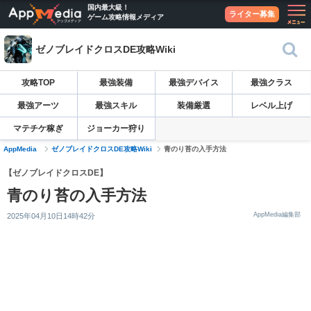
国内最大級！
ライター募集
ゲーム攻略情報メディア
ゼノブレイドクロスDE攻略Wiki
攻略TOP
最強装備
最強デバイス
最強クラス
最強アーツ
最強スキル
装備厳選
レベル上げ
マテチケ稼ぎ
ジョーカー狩り
AppMedia
ゼノブレイドクロスDE攻略Wiki
青のり苔の入手方法
【ゼノブレイドクロスDE】
青のり苔の入手方法
AppMedia編集部
2025年04月10日14時42分