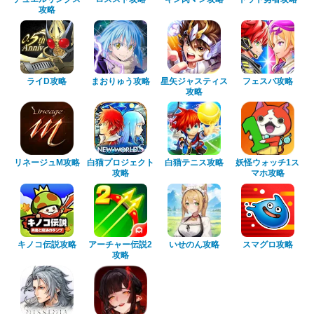
攻略
ライD攻略
まおりゅう攻略
星矢ジャスティス
フェスバ攻略
攻略
リネージュM攻略
白猫プロジェクト
白猫テニス攻略
妖怪ウォッチ1ス
攻略
マホ攻略
キノコ伝説攻略
アーチャー伝説2
いせのん攻略
スマグロ攻略
攻略