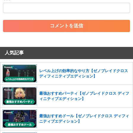
・一度削除された投稿を再び投稿すること
・外部サイトへの誘導や宣伝
・アカウントの売買など金銭が絡む内容の投稿
・各ゲームのネタバレを含む内容の投稿
・その他、管理者が不適切と判断した投稿
コメントの削除につきましては下記フォームより申請をいた
だけますでしょうか。
人気記事
コメントの削除を申請する
※投稿内容を確認後、順次対応さ
せていただきます。ご了承ください。
※一度削除したコメントは復元ができませんのでご注意くだ
レベル上げの効率的なやり方【ゼノブレイドクロス
さい。
ディフィニティブエディション】
また、過度な利用規約の違反や、弊社に損害の及ぶ内容の書き込みがあ
った場合は、法的措置をとらせていただく場合もございますので、あら
最強おすすめパーティ【ゼノブレイドクロス ディフ
かじめご理解くださいませ。
ィニティブエディション】
最強おすすめドール【ゼノブレイドクロス ディフィ
ニティブエディション】