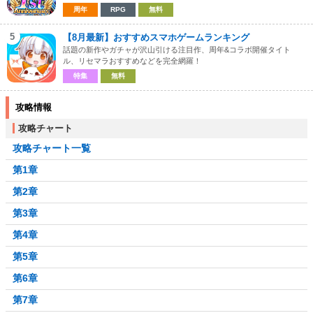
周年
RPG
無料
5
【8月最新】おすすめスマホゲームランキング
話題の新作やガチャが沢山引ける注目作、周年&コラボ開催タイト
ル、リセマラおすすめなどを完全網羅！
特集
無料
攻略情報
攻略チャート
攻略チャート一覧
第1章
第2章
第3章
第4章
第5章
第6章
第7章