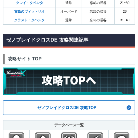
クレイ・タペンタ
通常
忘却の渓谷
21~30
古豪のヴィットリオ
オーバード
忘却の渓谷
28
クラスト・タペンタ
通常
忘却の渓谷
31~40
ゼノブレイドクロスDE 攻略関連記事
攻略サイト TOP
ゼノブレイドクロスDE 攻略TOP
データベース一覧