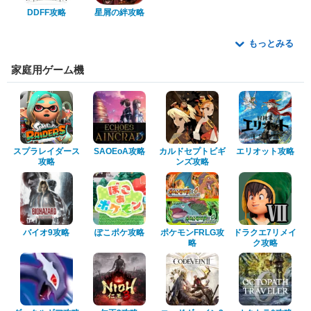
DDFF攻略
星屑の絆攻略
もっとみる
家庭用ゲーム機
スプラレイダース
SAOEoA攻略
カルドセプトビギ
エリオット攻略
攻略
ンズ攻略
バイオ9攻略
ぽこポケ攻略
ポケモンFRLG攻
ドラクエ7リメイ
略
ク攻略