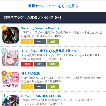
最新ゲームニュースをもっと見る
無料スマホゲーム厳選ランキング
【PR】
1
Wizardry Variants Daphne
『FFXI』コラボ中、限定キャラが無料ゲット可能！一歩進むたびに生
死を賭ける、本格ダンジョンRPG！
コラボ
RPG
無料
2
ドット伝説～魔王になる異世界放置RPG
今なら無料2000連ガチャが引けて、全恒常キャラも入手可能！魔王
育成×箱庭経営のドット絵放置RPG
新作
RPG
無料
3
杖と剣の伝説
8/16~『ぼざろ』コラボ決定！ログインだけで毎日無料10連ガチャが
引ける！剣と魔法で戦う放置RPG
コラボ
RPG
無料
4
BRAVE FRONTIER LEGION
1周年記念で最大1000連無料ガチャが引ける！＆★5確定スタート！
「ブレフロ」最新作の共闘対戦RPG