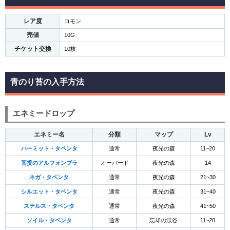
レア度
コモン
売値
10G
チケット交換
10枚
青のり苔の入手方法
エネミードロップ
エネミー名
分類
マップ
Lv
ハーミット・タペンタ
通常
夜光の森
11~20
菩提のアルフォンブラ
オーバード
夜光の森
14
ネガ・タペンタ
通常
夜光の森
21~30
シルエット・タペンタ
通常
夜光の森
31~40
ステルス・タペンタ
通常
夜光の森
41~50
ソイル・タペンタ
通常
忘却の渓谷
11~20