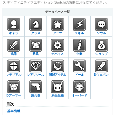
ス ディフィニティブエディション(Switch)の攻略にお役立てください。
データベース一覧
キャラ
クラス
アーツ
スキル
ソウル
武器
防具
デバイス
企業
ショップ
マテリアル
レアリソース
戦闘アイテム
ドール
Dウェポン
Dアーマー
超兵器
原生生物
オーバード
目次
基本情報