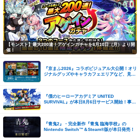
【モンスト】最大200連！アゲインガチャを8月10日（月）より開
催！
『京まふ2026』コラボビジュアル大公開！オリ
ジナルグッズやキャラカフェエリアなど、見ど
ころ満載！！
『僕のヒーローアカデミア UNITED
SURVIVAL』が本日8月6日サービス開始！事前
登録者数100万を突破！
『青鬼2』・完全新作『青鬼 臨海学校』の
Nintendo Switch™＆Steam®版が本日発売！