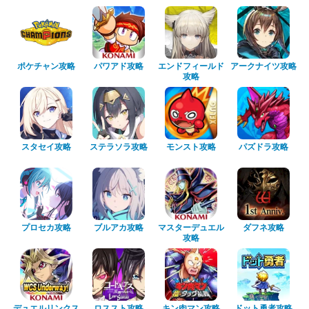
ポケチャン攻略
パワアド攻略
エンドフィールド
アークナイツ攻略
攻略
スタセイ攻略
ステラソラ攻略
モンスト攻略
パズドラ攻略
プロセカ攻略
ブルアカ攻略
マスターデュエル
ダフネ攻略
攻略
デュエルリンクス
ロススト攻略
キン肉マン攻略
ドット勇者攻略