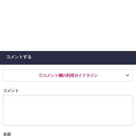
コメントする
コメント欄の利用ガイドライン
コメント
以下の書き込みを禁止とし、場合によってはコメント削除や書き込み制
限を行う可能性がございます。 あらかじめご了承ください。
・公序良俗に反する投稿
・スパムなど、記事内容と関係のない投稿
・誰かになりすます行為
・個人情報の投稿や、他者のプライバシーを侵害する投稿
名前