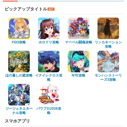
ピックアップタイトル
FGO攻略
ホロドリ攻略
マーベル闘魂攻略
リンカネーション
攻略
ほの暮しの庭攻略
イナイレクロス攻
NTE攻略
モンハンストーリ
略
ーズ3攻略
ジージェネエター
パワプロ2026攻
ナル攻略
略
スマホアプリ