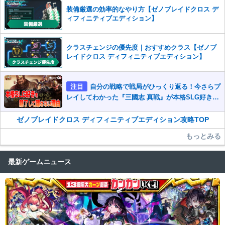
装備厳選の効率的なやり方【ゼノブレイドクロス デ
ィフィニティブエディション】
クラスチェンジの優先度｜おすすめクラス【ゼノブ
レイドクロス ディフィニティブエディション】
注目
自分の戦略で戦局がひっくり返る！今さらプ
レイしてわかった『三國志 真戦』が本格SLG好きを
魅了して離さないワケ
ゼノブレイドクロス ディフィニティブエディション攻略TOP
もっとみる
最新ゲームニュース