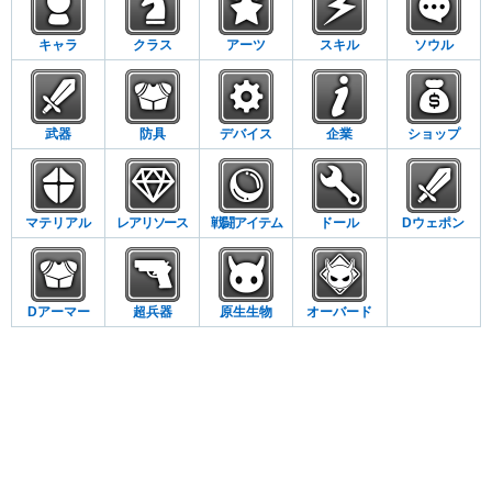
キャラ
クラス
アーツ
スキル
ソウル
武器
防具
デバイス
企業
ショップ
マテリアル
レアリソース
戦闘アイテム
ドール
Dウェポン
Dアーマー
超兵器
原生生物
オーバード