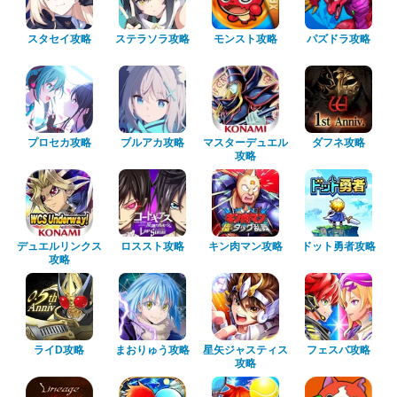
スタセイ攻略
ステラソラ攻略
モンスト攻略
パズドラ攻略
プロセカ攻略
ブルアカ攻略
マスターデュエル
ダフネ攻略
攻略
デュエルリンクス
ロススト攻略
キン肉マン攻略
ドット勇者攻略
攻略
ライD攻略
まおりゅう攻略
星矢ジャスティス
フェスバ攻略
攻略