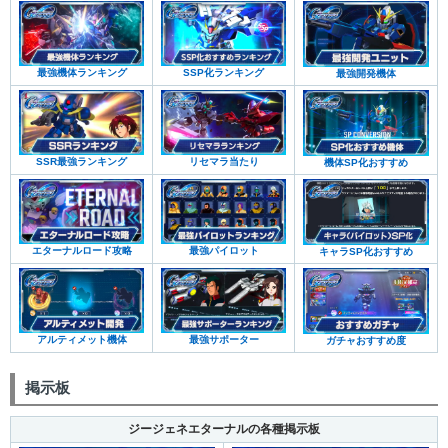
最強機体ランキング
SSP化ランキング
最強開発機体
SSR最強ランキング
リセマラ当たり
機体SP化おすすめ
エターナルロード攻略
最強パイロット
キャラSP化おすすめ
アルティメット機体
最強サポーター
ガチャおすすめ度
掲示板
ジージェネエターナルの各種掲示板