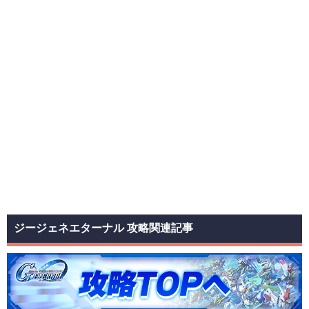
機動戦士Vガンダム
W デュアルストーリー G-UNIT
Endless Waltz 敗者たちの栄光
BATTLEFIELD OF PACIFIST
∀ガンダム
SEED ASTRAY
SEED ASTRAY R
SEED ASTRAY B
SEED ASTRAY 天空の皇女
SEED VS ASTRAY
SEED X ASTRAY
SEED Recollection
SEED FREEDOM
STARGAZER
ガンダム00P
ガンダム00I
ガンダム00V
ソレスタルビーイング
AGE MEMORY OF EDEN
AGE UNKNOWN SOLDIERS
AGE EXA-LOG
Gのレコンギスタ
鉄血のオルフェンズ 月鋼
鉄血のオルフェンズ ウルズハント
水星の魔女 PROLOGUE
模型戦士ガンプラビルダーズ ビギニング
ビルドファイターズ
プラモ狂四郎
SDガンダムワールド ガチャポン戦士
GUNDAM EVOLVE
SDガンダムGX
THE BATTLE MASTER
TACTICS MOBILITY FLEET0079
ギレンの野望
戦場の絆
ジージェネエターナル 攻略関連記事
エクストリームバーサス
G GENERATIONシリーズ
THE ORIGIN MSD
MSV
MS-X
Z-MSV
MSV-R
MSV-R ジョニー・ライデンの帰還
CCA-MSV
UC-MSV
F91 MSV
M-MSV
SEED MSV
SEED DESTINY MSV
鉄血のオルフェンズ MSV
SDガンダム外伝 ジークジオン編