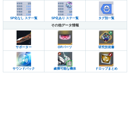
SP化なし ステ一覧
SP化あり ステ一覧
タグ別一覧
その他データ情報
サポーター
OPパーツ
研究技術書
サウンドパック
鹵獲可能な機体
ドロップまとめ