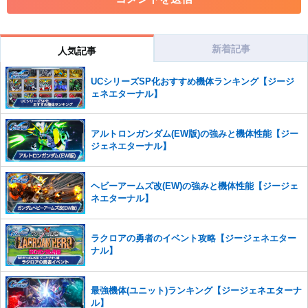
コメントの削除を申請する
※投稿内容を確認後、順次対応さ
せていただきます。ご了承ください。
※一度削除したコメントは復元ができませんのでご注意くだ
さい。
新着記事
人気記事
また、過度な利用規約の違反や、弊社に損害の及ぶ内容の書き込みがあ
UCシリーズSP化おすすめ機体ランキング【ジージ
った場合は、法的措置をとらせていただく場合もございますので、あら
ェネエターナル】
かじめご理解くださいませ。
アルトロンガンダム(EW版)の強みと機体性能【ジー
ジェネエターナル】
ヘビーアームズ改(EW)の強みと機体性能【ジージェ
ネエターナル】
ラクロアの勇者のイベント攻略【ジージェネエター
ナル】
最強機体(ユニット)ランキング【ジージェネエターナ
ル】