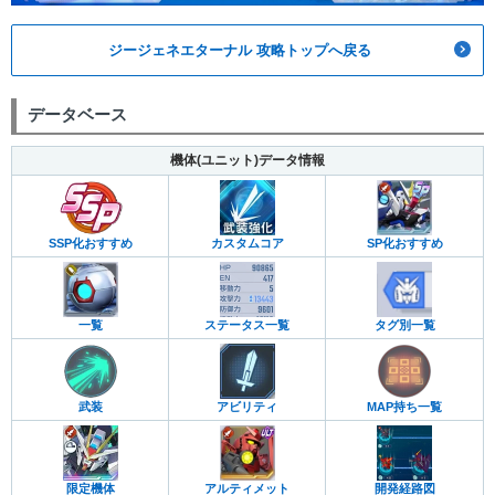
SDガンダムワールド 三国創傑伝
SDコマンド戦記 G-ARMS
SD戦国伝 武者七人衆編
ラクロアンヒーローズ
ジージェネエターナル 攻略トップへ戻る
お台場ユニコーン立像
データベース
機体(ユニット)データ情報
カスタムコア
SP化おすすめ
SSP化おすすめ
一覧
ステータス一覧
タグ別一覧
武装
アビリティ
MAP持ち一覧
限定機体
アルティメット
開発経路図