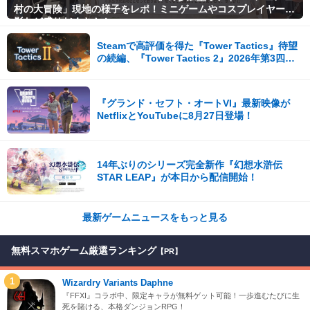
村の大冒険」現地の様子をレポ！ミニゲームやコスプレイヤー撮
影など盛りだくさん！
Steamで高評価を得た『Tower Tactics』待望
の続編、『Tower Tactics 2』2026年第3四半
期に早期アクセス開始
『グランド・セフト・オートVI』最新映像が
NetflixとYouTubeに8月27日登場！
14年ぶりのシリーズ完全新作『幻想水滸伝
STAR LEAP』が本日から配信開始！
最新ゲームニュースをもっと見る
無料スマホゲーム厳選ランキング
【PR】
1
Wizardry Variants Daphne
『FFXI』コラボ中、限定キャラが無料ゲット可能！一歩進むたびに生
死を賭ける、本格ダンジョンRPG！