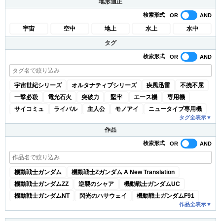
地形適正
検索形式
宇宙
空中
地上
水上
水中
タグ
検索形式
宇宙世紀シリーズ
オルタナティブシリーズ
疾風迅雷
不撓不屈
一撃必殺
電光石火
突破力
堅牢
エース機
専用機
サイコミュ
ライバル
主人公
モノアイ
ニュータイプ専用機
タグ
全
表示
▼
試作機
大型機
可変機
換装
モビルアーマー
作品
地球連邦軍(宇宙世紀)
地球連邦軍(AGE)
地球連邦軍(X)
検索形式
地球連邦軍(00)
地球連合軍
地球圏統一連合
ジオン公国軍
ネオ・ジオン
エゥーゴ
ティターンズ
アクシズ
NT-D
マフティー
各国代表
明鏡止水
デビルガンダム軍団
機動戦士ガンダム
機動戦士Zガンダム A New Translation
モビル・トレース・システム
Wシリーズ
オペレーション・メテオ
機動戦士ガンダムZZ
逆襲のシャア
機動戦士ガンダムUC
ゼロシステム
OZ
サンクキングダム
ホワイトファング
機動戦士ガンダムNT
閃光のハサウェイ
機動戦士ガンダムF91
MO-V
フリーデン
フラッシュシステム
宇宙革命軍
作品
全
表示
▼
機動武闘伝Gガンダム
新機動戦記ガンダムW
バルチャー
SEEDシリーズ
ザフト
オーブ
三隻同盟
新機動戦記ガンダムW Endless Waltz
機動新世紀ガンダムX