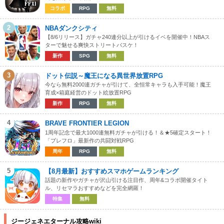
コラボ
RPG
無料
2
NBAダンクシティ
【8/6リリース】ガチャ240連分以上が引けるイベを開催中！NBAス
ターで魅せる爽快ストリートバスケ！
新作
SPG
無料
3
ドット伝説～魔王になる異世界放置RPG
今なら無料2000連ガチャが引けて、全恒常キャラも入手可能！魔王
育成×箱庭経営のドット絵放置RPG
新作
RPG
無料
4
BRAVE FRONTIER LEGION
1周年記念で最大1000連無料ガチャが引ける！＆★5確定スタート！
「ブレフロ」最新作の共闘対戦RPG
周年
RPG
無料
5
【8月最新】おすすめスマホゲームランキング
話題の新作やガチャが沢山引ける注目作、周年&コラボ開催タイト
ル、リセマラおすすめなどを完全網羅！
特集
無料
ジージェネエターナル攻略wiki