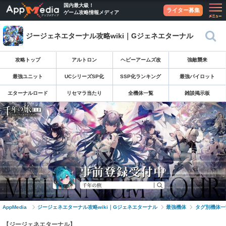
国内最大級！
ライター募集
ゲーム攻略情報メディア
ジージェネエターナル攻略wiki｜Gジェネエターナル
攻略トップ
アルトロン
ヘビーアームズ改
強敵襲来
最強ユニット
UCシリーズSP化
SSP化ランキング
最強パイロット
エターナルロード
リセマラ当たり
全機体一覧
雑談掲示板
AppMedia
ジージェネエターナル攻略wiki｜Gジェネエターナル
最強機体
タグ別機体一
【ジージェネエターナル】