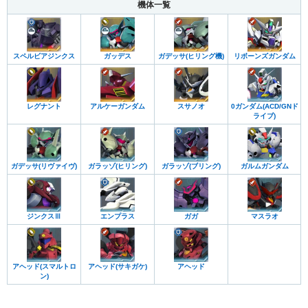
機体一覧
ジャンク屋組合
サーペントテール
ソレスタルビーイング
機動戦士ガンダムSEED
機動戦士ガンダムSEED DESTINY
ユニオン
AEU
国連軍
人類革新連盟
AGEシステム
機動戦士ガンダム00
機動戦士ガンダムAGE
鉄血のオルフェンズ
ヴェイガン
鉄華団
ギャラルホルン
タービンズ
水星の魔女
THE ORIGIN
MS IGLOO
MS IGLOO 603
スペルビアジンクス
ガッデス
ガデッサ(ヒリング機)
リボーンズガンダム
阿頼耶識システム
阿頼耶識TypeE
神経接続システム
MS IGLOO2 重力戦線
第08MS小隊
CROSS DIMENSION 0079
GUND-ARM
リユース・サイコ・デバイス
ALICE
ガンダム外伝 THE BLUE DESTINY
クロスボーン・バンガード
リガ・ミリティア
ザンスカール帝国
ガンダム外伝 ザ・ブルー・ディスティニー
レグナント
アルケーガンダム
スサノオ
0ガンダム(ACD/GNド
ディアナカウンター
ナノスキン
ミリシャ
ガンダム戦記 Lost War Chronicles
ガンダム外伝 ミッシングリンク
ライブ)
キャピタル・アーミィ
トワサンガ
メガファウナ
ガンダム
サンダーボルト
0080 ポケットの中の戦争
ザク
ジム
タンク
地上用
水中用
空中用
傭兵
ガンダム戦記 BATTLEFIELD RECORD UC0081
指揮官機
量産機
赤色
金色
白色
黒色
機動戦士Gundam GQuuuuuuX
0083 STARDUST MEMORY
ガデッサ(リヴァイヴ)
ガラッゾ(ヒリング)
ガラッゾ(ブリング)
ガルムガンダム
GGENERATIONシリーズ
ガンプラ
SDガンダム
強敵襲来
0083 REBELLION
ファントム・ブレット
SSR以下
アルティメット
機動戦士ガンダム カタナ
エコール・デュ・シエル 天空の学校
ADVANCE OF Z ティターンズの旗のもとに
機動戦士Zガンダム
ジンクスⅢ
エンプラス
ガガ
マスラオ
機動戦士Zガンダム Define
ガンダム新体験0087 グリーンダイバーズ
GUNDAM SENTINEL
ヴァルプルギス
ダブルフェイク アンダー・ザ・ガンダム
機動戦士ガンダムF90
アヘッド(スマルトロ
アヘッド(サキガケ)
アヘッド
ン)
F90クラスター
フォーミュラー戦記0122
シルエットフォーミュラ91
機動戦士クロスボーン・ガンダム