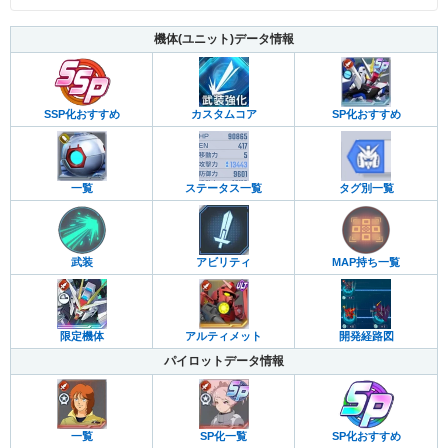
機体(ユニット)データ情報
カスタムコア
SP化おすすめ
SSP化おすすめ
一覧
ステータス一覧
タグ別一覧
武装
アビリティ
MAP持ち一覧
限定機体
アルティメット
開発経路図
パイロットデータ情報
SP化おすすめ
一覧
SP化一覧