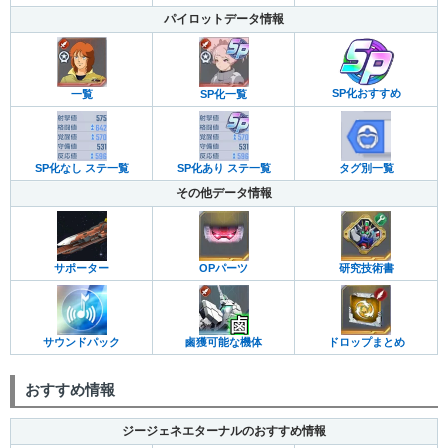
パイロットデータ情報
SP化おすすめ
一覧
SP化一覧
SP化なし ステ一覧
SP化あり ステ一覧
タグ別一覧
その他データ情報
サポーター
OPパーツ
研究技術書
サウンドパック
鹵獲可能な機体
ドロップまとめ
おすすめ情報
ジージェネエターナルのおすすめ情報