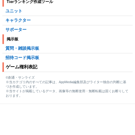
Tierランキング作成ツール
ユニット
キャラクター
サポーター
掲示板
質問・雑談掲示板
招待コード掲示板
ゲーム権利表記
©創通・サンライズ
※当カテゴリ内のすべての記事は、AppMedia編集部及びライター独自の判断に基
づき作成しています。
※当サイトが掲載しているデータ、画像等の無断使用・無断転載は固くお断りして
おります。