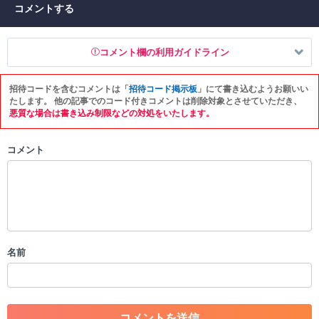
コメントする
コメント欄の利用ガイドライン
招待コードを含むコメントは「
招待コード掲示板
」にて書き込むようお願いい
以下の書き込みを禁止とし、場合によってはコメント削除や書き込み制
たします。 他の記事でのコード付きコメントは削除対象とさせていただき、
限を行う可能性がございます。 あらかじめご了承ください。
悪質な場合は書き込み制限などの対処をいたします。
・公序良俗に反する投稿
コメント
・スパムなど、記事内容と関係のない投稿
・誰かになりすます行為
・個人情報の投稿や、他者のプライバシーを侵害する投稿
・一度削除された投稿を再び投稿すること
・外部サイトへの誘導や宣伝
・アカウントの売買など金銭が絡む内容の投稿
・各ゲームのネタバレを含む内容の投稿
名前
・その他、管理者が不適切と判断した投稿
コメントの削除につきましては下記フォームより申請をいた
だけますでしょうか。