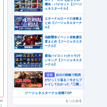
機体・パイロット【ジージ
ェネエターナル】
エターナルロードの攻略ま
とめ【ジージェネエターナ
ル】
強敵襲来イベント攻略優先
度まとめ【ジージェネエタ
ーナル】
最強パイロット(キャラ)ラ
ンキング【ジージェネエタ
ーナル】
注目
自分の戦略で戦局
がひっくり返る！今さらプ
レイしてわかった『三國志
真戦』が本格SLG好きを
魅了して離さないワケ
ジージェネエターナル攻略TOP
もっとみる
の
に