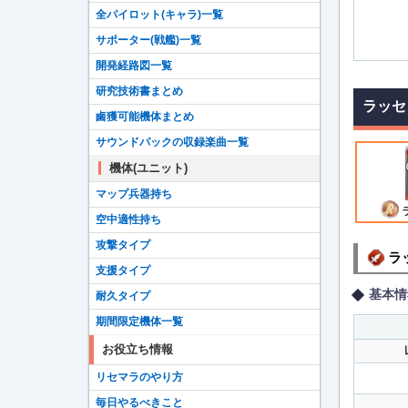
全パイロット(キャラ)一覧
サポーター(戦艦)一覧
開発経路図一覧
研究技術書まとめ
ラッセ
鹵獲可能機体まとめ
サウンドパックの収録楽曲一覧
機体(ユニット)
マップ兵器持ち
空中適性持ち
攻撃タイプ
ラ
支援タイプ
基本情
耐久タイプ
期間限定機体一覧
お役立ち情報
リセマラのやり方
毎日やるべきこと