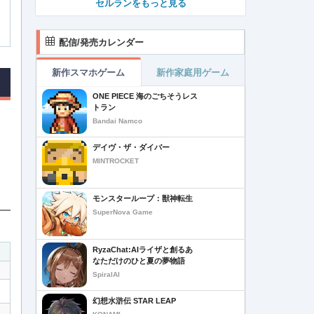
セルランをもっと見る
配信/発売カレンダー
新作スマホゲーム
新作家庭用ゲーム
ONE PIECE 海のごちそうレス
トラン
Bandai Namco
デイヴ・ザ・ダイバー
MINTROCKET
モンスターループ：獣神転生
SuperNova Game
RyzaChat:AIライザと創るあ
なただけのひと夏の夢物語
SpiralAI
幻想水滸伝 STAR LEAP