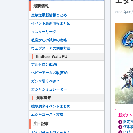
エタ
最新情報
2025年08
生放送最新情報まとめ
イベント最新情報まとめ
マスターリーグ
教官からの試練の攻略
ウェブストアの利用方法
Endless WaltzPU
アルトロン(EW)
ヘビーアームズ改(EW)
ガシャ引くべき？
ガシャシミュレーター
強敵襲来
強敵襲来イベントまとめ
ムシャゴースト攻略
新ガチャ
限定
注目記事
恒常
PU引
どのガチャを引くべき？