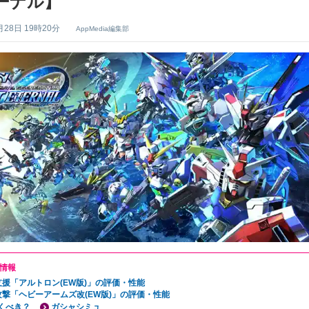
ーナル】
月28日 19時20分
AppMedia編集部
情報
支援「アルトロン(EW版)」の評価・性能
攻撃「ヘビーアームズ改(EW版)」の評価・性能
くべき？
ガシャシミュ