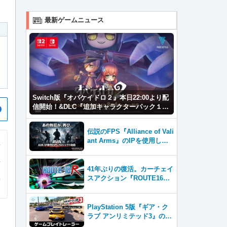
最新ゲームニュース
Switch版『オバケイドロ２』本日22:00より配
信開始！&DLC『追加キャラクターパック１』
が登場！
伝説のFPS『Alliance of Vali
ant Arms』のIPを使用した
新作プロジェクトが2026年内
サービス開始！
41年ぶりの復活。カーチェイ
スアクション『ROUTE16
R』とファン必見の『ROUTE
16 COLLECTION』が同時発
売
PlayStation 5版『ギア・ク
ラブ アンリミテッド3』のゲ
ームプレイトレーラーを公