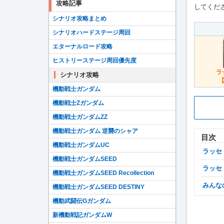
攻略記事
してくだ
シナリオ攻略まとめ
シナリオハードステージ周回
エターナルロード攻略
ヒストリーステージ周回優先度
ラ
シナリオ攻略
【
機動戦士ガンダム
機動戦士Zガンダム
機動戦士ガンダムZZ
機動戦士ガンダム 逆襲のシャア
目次
機動戦士ガンダムUC
ラッ
機動戦士ガンダムSEED
ラッ
機動戦士ガンダムSEED Recollection
みん
機動戦士ガンダムSEED DESTINY
機動武闘伝Gガンダム
新機動戦記ガンダムW