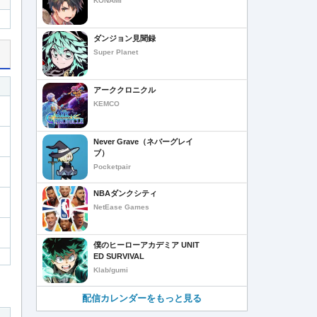
KONAMI
ダンジョン見聞録
Super Planet
アーククロニクル
KEMCO
Never Grave（ネバーグレイ
ブ）
Pocketpair
NBAダンクシティ
NetEase Games
僕のヒーローアカデミア UNIT
ED SURVIVAL
Klab/gumi
配信カレンダーをもっと見る