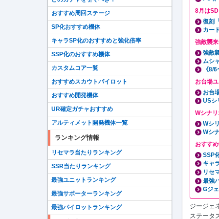
8月はS
おすすめ周回ステージ
復刻
SP化おすすめ機体
カー
キャラSP化のおすすめと強化倍率
強敵襲来
強敵
SSP化のおすすめ機体
ムシ
カスタムコア一覧
《8/
おすすめスカウトパイロット
お台場ユ
お台
おすすめ開発機体
USシ
UR確定ガチャおすすめ
Wシナリ
アルティメット開発機体一覧
Wシ
Wシ
ランキング情報
おすすめ
リセマラ当たりランキング
SS
キャ
SSR当たりランキング
リセ
最強ユニットランキング
最強
Gジ
最強サポーターランキング
ジージェ
最強パイロットランキング
ステータ