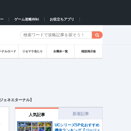
ー
ゲーム攻略Wiki
お役立ちアプリ
ーナルロード
リセマラ当たり
全機体一覧
雑談掲示板
ジェネエターナル】
新着記事
人気記事
ネ
UCシリーズSP化おすすめ
機体ランキング【ジージェ