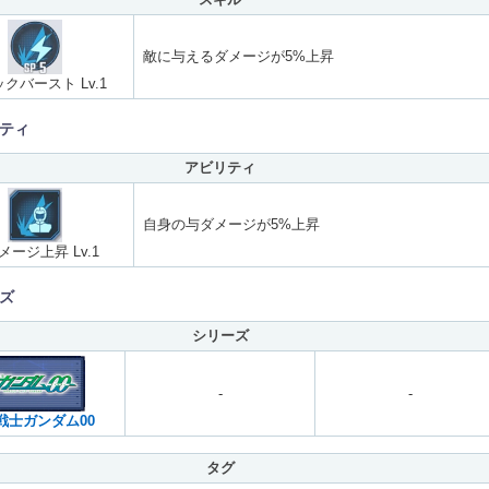
敵に与えるダメージが5%上昇
クバースト Lv.1
ティ
アビリティ
自身の与ダメージが5%上昇
メージ上昇 Lv.1
ズ
シリーズ
-
-
戦士ガンダム00
タグ