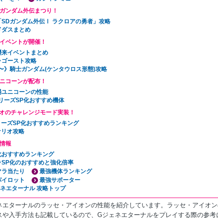
Dガンダム外伝まつり！
「SDガンダム外伝Ⅰ ラクロアの勇者」攻略
ドダスまとめ
イベントが開催！
襲来イベントまとめ
ャゴースト攻略
6〜》騎士ガンダム(ケンタウロス形態)攻略
ニコーンが配布！
場ユニコーンの性能
リーズSP化おすすめ機体
オのチャレンジモード実装！
リーズSP化おすすめランキング
ナリオ攻略
情報
P化おすすめランキング
ラSP化のおすすめと強化倍率
マラ当たり
最強機体ランキング
パイロット
最強サポーター
ェネエターナル 攻略トップ
ネエターナルのラッセ・アイオンの性能を紹介しています。ラッセ・アイオン
スや入手方法も記載しているので、Gジェネエターナルをプレイする際の参考