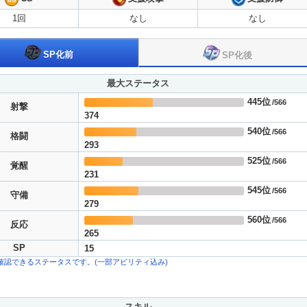
1回
なし
なし
SP化後
SP化前
最大ステータス
445位
/566
射撃
374
540位
/566
格闘
293
525位
/566
覚醒
231
545位
/566
守備
279
560位
/566
反応
265
SP
15
確認できるステータスです。(一部アビリティ込み)
スキル