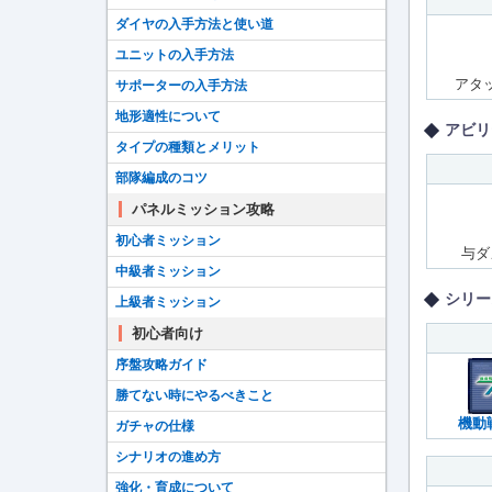
ダイヤの入手方法と使い道
ユニットの入手方法
アタッ
サポーターの入手方法
地形適性について
アビリ
タイプの種類とメリット
部隊編成のコツ
パネルミッション攻略
初心者ミッション
与ダ
中級者ミッション
シリー
上級者ミッション
初心者向け
序盤攻略ガイド
勝てない時にやるべきこと
機動
ガチャの仕様
シナリオの進め方
強化・育成について