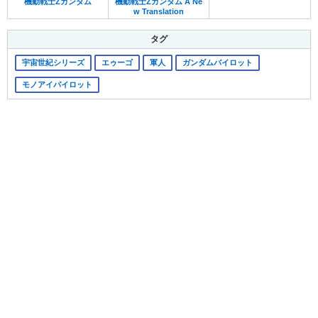
機動戦士Zガンダム
機動戦士Zガンダム A Ne
w Translation
タグ
宇宙世紀シリーズ
エゥーゴ
軍人
ガンダムパイロット
モノアイパイロット