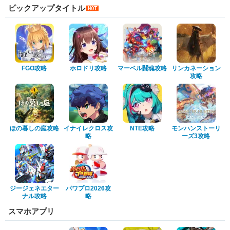
ピックアップタイトル
FGO攻略
ホロドリ攻略
マーベル闘魂攻略
リンカネーション
攻略
ほの暮しの庭攻略
イナイレクロス攻
NTE攻略
モンハンストーリ
略
ーズ3攻略
ジージェネエター
パワプロ2026攻
ナル攻略
略
スマホアプリ