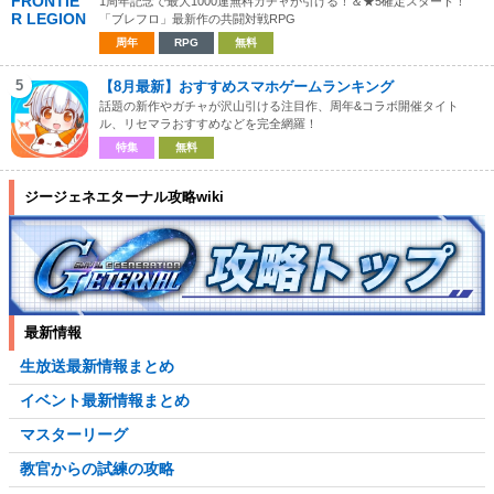
1周年記念で最大1000連無料ガチャが引ける！＆★5確定スタート！
「ブレフロ」最新作の共闘対戦RPG
周年
RPG
無料
5
【8月最新】おすすめスマホゲームランキング
話題の新作やガチャが沢山引ける注目作、周年&コラボ開催タイト
ル、リセマラおすすめなどを完全網羅！
特集
無料
ジージェネエターナル攻略wiki
最新情報
生放送最新情報まとめ
イベント最新情報まとめ
マスターリーグ
教官からの試練の攻略