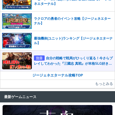
ネエターナル】
ラクロアの勇者のイベント攻略【ジージェネエター
ナル】
最強機体(ユニット)ランキング【ジージェネエターナ
ル】
注目
自分の戦略で戦局がひっくり返る！今さらプ
レイしてわかった『三國志 真戦』が本格SLG好きを
魅了して離さないワケ
ジージェネエターナル攻略TOP
もっとみる
最新ゲームニュース