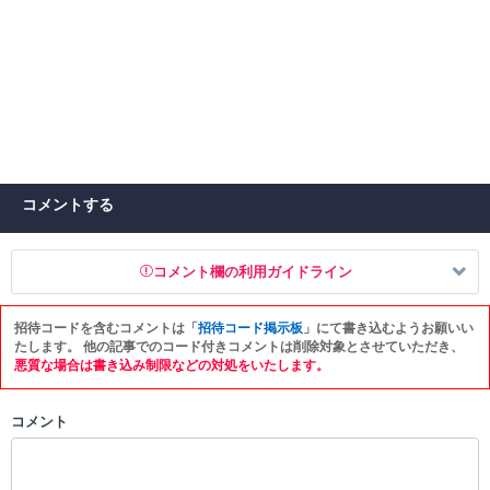
コメントする
コメント欄の利用ガイドライン
招待コードを含むコメントは「
招待コード掲示板
」にて書き込むようお願いい
以下の書き込みを禁止とし、場合によってはコメント削除や書き込み制
たします。 他の記事でのコード付きコメントは削除対象とさせていただき、
限を行う可能性がございます。 あらかじめご了承ください。
悪質な場合は書き込み制限などの対処をいたします。
・公序良俗に反する投稿
コメント
・スパムなど、記事内容と関係のない投稿
・誰かになりすます行為
・個人情報の投稿や、他者のプライバシーを侵害する投稿