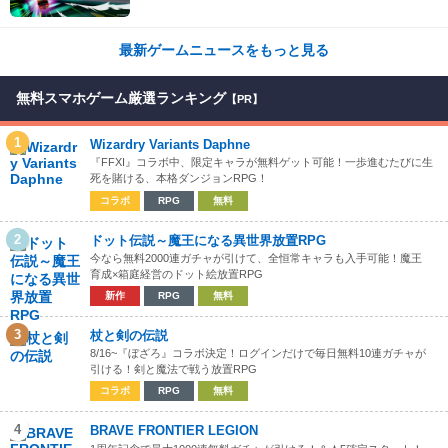
COLLECTION』が同時発売
最新ゲームニュースをもっと見る
無料スマホゲーム厳選ランキング
【PR】
1
Wizardry Variants Daphne
『FFXI』コラボ中、限定キャラが無料ゲット可能！一歩進むたびに生
死を賭ける、本格ダンジョンRPG！
コラボ
RPG
無料
2
ドット伝説～魔王になる異世界放置RPG
今なら無料2000連ガチャが引けて、全恒常キャラも入手可能！魔王
育成×箱庭経営のドット絵放置RPG
新作
RPG
無料
3
杖と剣の伝説
8/16~『ぼざろ』コラボ決定！ログインだけで毎日無料10連ガチャが
引ける！剣と魔法で戦う放置RPG
コラボ
RPG
無料
4
BRAVE FRONTIER LEGION