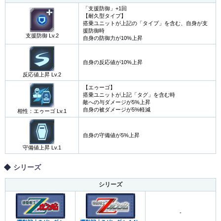
「支援防御」+1回
【耐久型タイプ】
搭乗ユニットが上記の「タイプ」を含む、自身が支
援防御時
支援防御 Lv.2
自身の防御力が10%上昇
自身の反応値が10%上昇
反応値上昇 Lv.2
【エゥーゴ】
搭乗ユニットが上記「タグ」を含む時
敵への与ダメージが5%上昇
自身の被ダメージが5%軽減
相性：エゥーゴ Lv.1
自身の守備値が5%上昇
守備値上昇 Lv.1
シリーズ
シリーズ
-