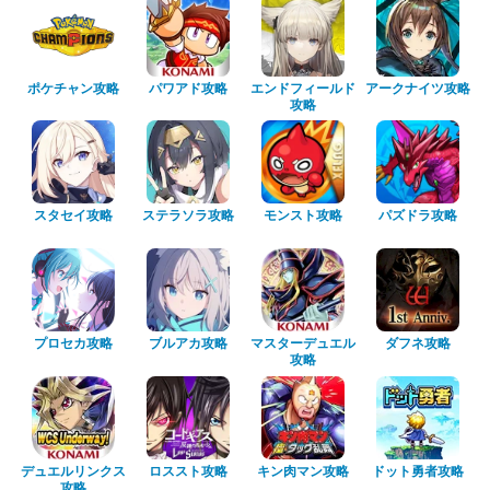
ポケチャン攻略
パワアド攻略
エンドフィールド
アークナイツ攻略
攻略
スタセイ攻略
ステラソラ攻略
モンスト攻略
パズドラ攻略
プロセカ攻略
ブルアカ攻略
マスターデュエル
ダフネ攻略
攻略
デュエルリンクス
ロススト攻略
キン肉マン攻略
ドット勇者攻略
攻略