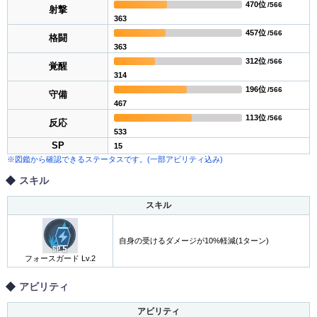
470位
/566
射撃
363
457位
/566
格闘
363
312位
/566
覚醒
314
196位
/566
守備
467
113位
/566
反応
533
SP
15
※図鑑から確認できるステータスです。(一部アビリティ込み)
スキル
スキル
自身の受けるダメージが10%軽減(1ターン)
フォースガード Lv.2
アビリティ
アビリティ