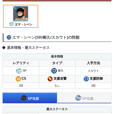
エマ・シーン
エマ・シーン(SR/耐久/スカウト)の性能
基本情報・最大ステータス
基本情報
レアリティ
タイプ
入手方法
SR
耐久
スカウト
支援攻撃
CS
支援防御
1回
なし
1回
SP化後
SP化前
最大ステータス