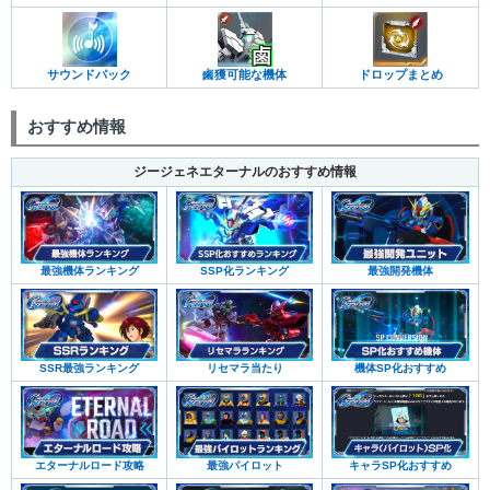
サウンドパック
鹵獲可能な機体
ドロップまとめ
おすすめ情報
ジージェネエターナルのおすすめ情報
最強機体ランキング
SSP化ランキング
最強開発機体
SSR最強ランキング
リセマラ当たり
機体SP化おすすめ
エターナルロード攻略
最強パイロット
キャラSP化おすすめ