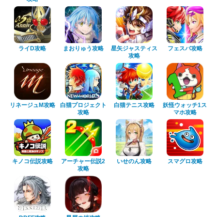
ライD攻略
まおりゅう攻略
星矢ジャスティス
フェスバ攻略
攻略
リネージュM攻略
白猫プロジェクト
白猫テニス攻略
妖怪ウォッチ1ス
攻略
マホ攻略
キノコ伝説攻略
アーチャー伝説2
いせのん攻略
スマグロ攻略
攻略