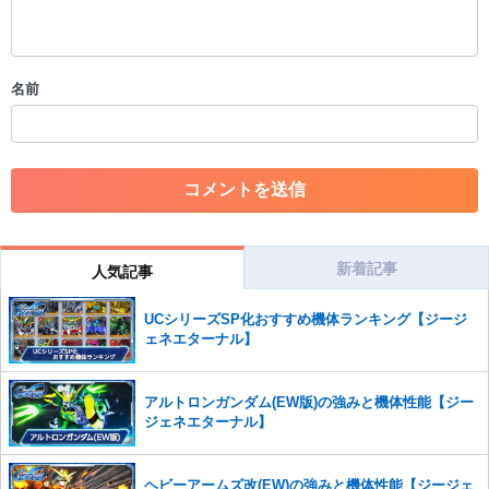
・一度削除された投稿を再び投稿すること
・外部サイトへの誘導や宣伝
・アカウントの売買など金銭が絡む内容の投稿
・各ゲームのネタバレを含む内容の投稿
名前
・その他、管理者が不適切と判断した投稿
コメントの削除につきましては下記フォームより申請をいた
だけますでしょうか。
コメントの削除を申請する
※投稿内容を確認後、順次対応さ
せていただきます。ご了承ください。
※一度削除したコメントは復元ができませんのでご注意くだ
さい。
新着記事
人気記事
また、過度な利用規約の違反や、弊社に損害の及ぶ内容の書き込みがあ
UCシリーズSP化おすすめ機体ランキング【ジージ
った場合は、法的措置をとらせていただく場合もございますので、あら
ェネエターナル】
かじめご理解くださいませ。
アルトロンガンダム(EW版)の強みと機体性能【ジー
ジェネエターナル】
ヘビーアームズ改(EW)の強みと機体性能【ジージェ