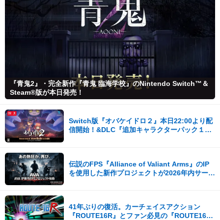
『青鬼2』・完全新作『青鬼 臨海学校』のNintendo Switch™＆
Steam®版が本日発売！
Switch版『オバケイドロ２』本日22:00より配
信開始！&DLC『追加キャラクターパック１』
が登場！
伝説のFPS『Alliance of Valiant Arms』のIP
を使用した新作プロジェクトが2026年内サービ
ス開始！
41年ぶりの復活。カーチェイスアクション
『ROUTE16R』とファン必見の『ROUTE16