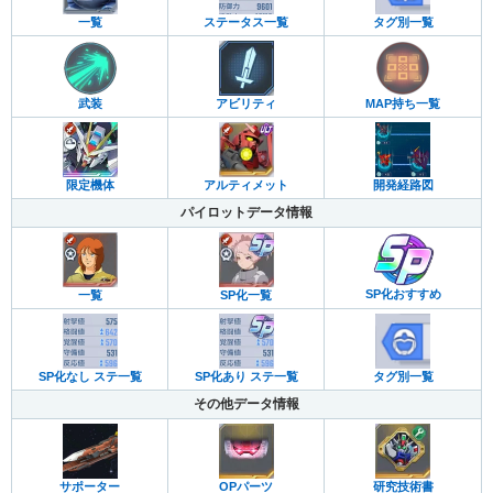
一覧
ステータス一覧
タグ別一覧
武装
アビリティ
MAP持ち一覧
限定機体
アルティメット
開発経路図
パイロットデータ情報
SP化おすすめ
一覧
SP化一覧
SP化なし ステ一覧
SP化あり ステ一覧
タグ別一覧
その他データ情報
サポーター
OPパーツ
研究技術書