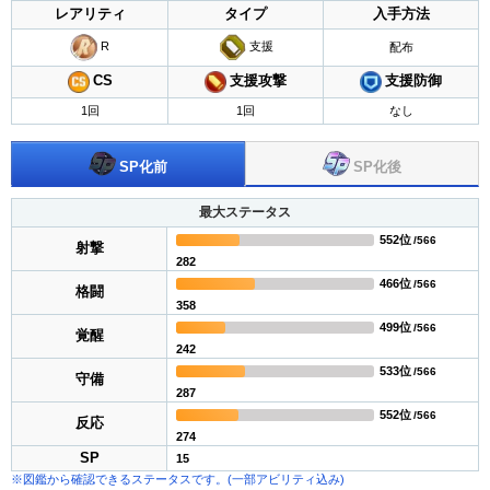
レアリティ
タイプ
入手方法
R
支援
配布
支援攻撃
CS
支援防御
1回
1回
なし
SP化後
SP化前
最大ステータス
552位
/566
射撃
282
466位
/566
格闘
358
499位
/566
覚醒
242
533位
/566
守備
287
552位
/566
反応
274
SP
15
※図鑑から確認できるステータスです。(一部アビリティ込み)