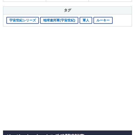
タグ
宇宙世紀シリーズ
地球連邦軍(宇宙世紀)
軍人
ルーキー