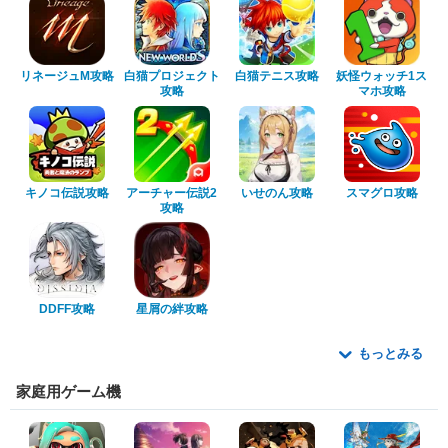
リネージュM攻略
白猫プロジェクト
白猫テニス攻略
妖怪ウォッチ1ス
攻略
マホ攻略
キノコ伝説攻略
アーチャー伝説2
いせのん攻略
スマグロ攻略
攻略
DDFF攻略
星屑の絆攻略
もっとみる
家庭用ゲーム機