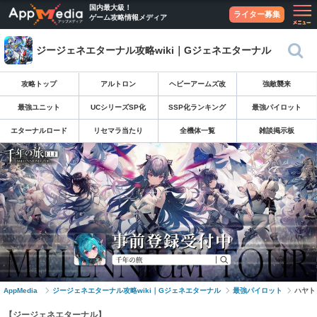
国内最大級！
ライター募集
ゲーム攻略情報メディア
ジージェネエターナル攻略wiki｜Gジェネエターナル
攻略トップ
アルトロン
ヘビーアームズ改
強敵襲来
最強ユニット
UCシリーズSP化
SSP化ランキング
最強パイロット
エターナルロード
リセマラ当たり
全機体一覧
雑談掲示板
AppMedia
ジージェネエターナル攻略wiki｜Gジェネエターナル
最強パイロット
ハヤト
【ジージェネエターナル】