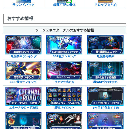
サウンドパック
鹵獲可能な機体
ドロップまとめ
おすすめ情報
ジージェネエターナルのおすすめ情報
最強機体ランキング
SSP化ランキング
最強開発機体
SSR最強ランキング
リセマラ当たり
機体SP化おすすめ
エターナルロード攻略
最強パイロット
キャラSP化おすすめ