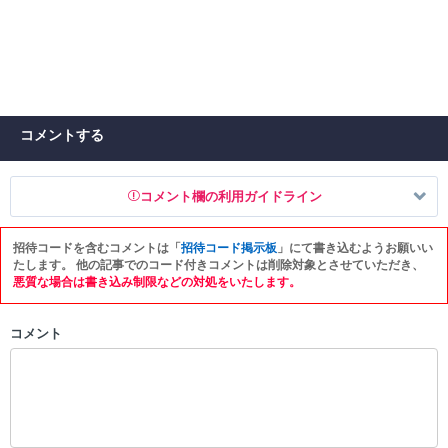
コメントする
コメント欄の利用ガイドライン
招待コードを含むコメントは「
招待コード掲示板
」にて書き込むようお願いい
以下の書き込みを禁止とし、場合によってはコメント削除や書き込み制
たします。 他の記事でのコード付きコメントは削除対象とさせていただき、
限を行う可能性がございます。 あらかじめご了承ください。
悪質な場合は書き込み制限などの対処をいたします。
・公序良俗に反する投稿
コメント
・スパムなど、記事内容と関係のない投稿
・誰かになりすます行為
・個人情報の投稿や、他者のプライバシーを侵害する投稿
・一度削除された投稿を再び投稿すること
・外部サイトへの誘導や宣伝
・アカウントの売買など金銭が絡む内容の投稿