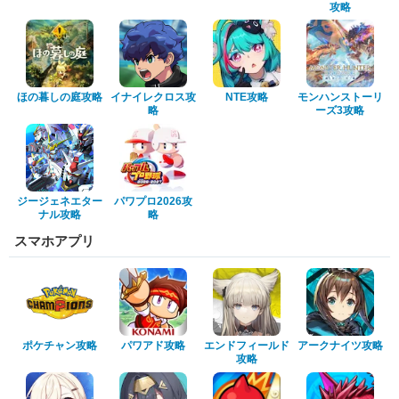
攻略
ほの暮しの庭攻略
イナイレクロス攻
NTE攻略
モンハンストーリ
略
ーズ3攻略
ジージェネエター
パワプロ2026攻
ナル攻略
略
スマホアプリ
ポケチャン攻略
パワアド攻略
エンドフィールド
アークナイツ攻略
攻略