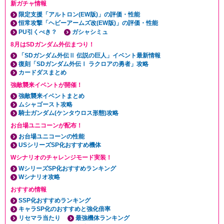
新ガチャ情報
限定支援「アルトロン(EW版)」の評価・性能
恒常攻撃「ヘビーアームズ改(EW版)」の評価・性能
PU引くべき？
ガシャシミュ
8月はSDガンダム外伝まつり！
「SDガンダム外伝Ⅱ 伝説の巨人」イベント最新情報
復刻「SDガンダム外伝Ⅰ ラクロアの勇者」攻略
カードダスまとめ
強敵襲来イベントが開催！
強敵襲来イベントまとめ
ムシャゴースト攻略
騎士ガンダム(ケンタウロス形態)攻略
お台場ユニコーンが配布！
お台場ユニコーンの性能
USシリーズSP化おすすめ機体
Wシナリオのチャレンジモード実装！
WシリーズSP化おすすめランキング
Wシナリオ攻略
おすすめ情報
SSP化おすすめランキング
キャラSP化のおすすめと強化倍率
リセマラ当たり
最強機体ランキング