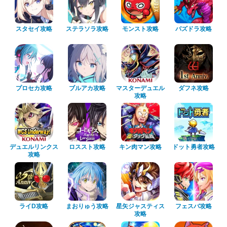
スタセイ攻略
ステラソラ攻略
モンスト攻略
パズドラ攻略
プロセカ攻略
ブルアカ攻略
マスターデュエル
ダフネ攻略
攻略
デュエルリンクス
ロススト攻略
キン肉マン攻略
ドット勇者攻略
攻略
ライD攻略
まおりゅう攻略
星矢ジャスティス
フェスバ攻略
攻略