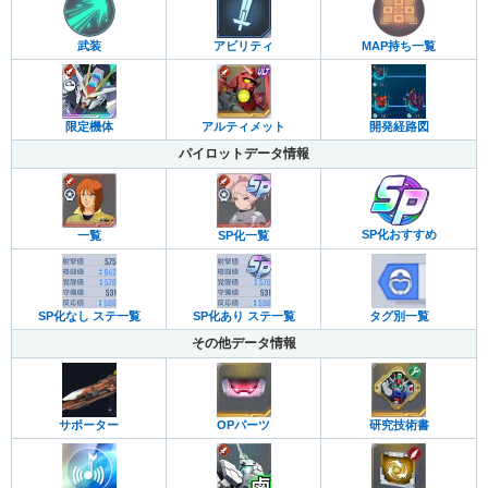
武装
アビリティ
MAP持ち一覧
限定機体
アルティメット
開発経路図
パイロットデータ情報
SP化おすすめ
一覧
SP化一覧
SP化なし ステ一覧
SP化あり ステ一覧
タグ別一覧
その他データ情報
サポーター
OPパーツ
研究技術書