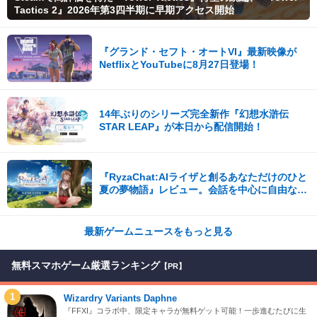
Tactics 2』2026年第3四半期に早期アクセス開始
『グランド・セフト・オートVI』最新映像が
NetflixとYouTubeに8月27日登場！
14年ぶりのシリーズ完全新作『幻想水滸伝
STAR LEAP』が本日から配信開始！
『RyzaChat:AIライザと創るあなただけのひと
夏の夢物語』レビュー。会話を中心に自由な冒
険を進めていくシステムはこれまでにない新鮮
な体験が楽しめる【先行プレイレポート】
最新ゲームニュースをもっと見る
無料スマホゲーム厳選ランキング
【PR】
1
Wizardry Variants Daphne
『FFXI』コラボ中、限定キャラが無料ゲット可能！一歩進むたびに生