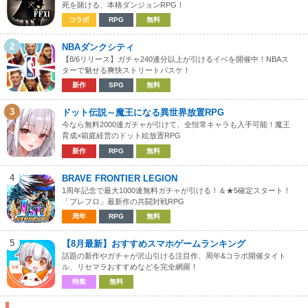
死を賭ける、本格ダンジョンRPG！
コラボ
RPG
無料
2
NBAダンクシティ
【8/6リリース】ガチャ240連分以上が引けるイベを開催中！NBAス
ターで魅せる爽快ストリートバスケ！
新作
SPG
無料
3
ドット伝説～魔王になる異世界放置RPG
今なら無料2000連ガチャが引けて、全恒常キャラも入手可能！魔王
育成×箱庭経営のドット絵放置RPG
新作
RPG
無料
4
BRAVE FRONTIER LEGION
1周年記念で最大1000連無料ガチャが引ける！＆★5確定スタート！
「ブレフロ」最新作の共闘対戦RPG
周年
RPG
無料
5
【8月最新】おすすめスマホゲームランキング
話題の新作やガチャが沢山引ける注目作、周年&コラボ開催タイト
ル、リセマラおすすめなどを完全網羅！
特集
無料