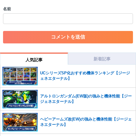
・各ゲームのネタバレを含む内容の投稿
名前
・その他、管理者が不適切と判断した投稿
コメントの削除につきましては下記フォームより申請をいた
だけますでしょうか。
コメントの削除を申請する
※投稿内容を確認後、順次対応さ
せていただきます。ご了承ください。
※一度削除したコメントは復元ができませんのでご注意くだ
さい。
新着記事
人気記事
また、過度な利用規約の違反や、弊社に損害の及ぶ内容の書き込みがあ
UCシリーズSP化おすすめ機体ランキング【ジージ
った場合は、法的措置をとらせていただく場合もございますので、あら
ェネエターナル】
かじめご理解くださいませ。
アルトロンガンダム(EW版)の強みと機体性能【ジー
ジェネエターナル】
ヘビーアームズ改(EW)の強みと機体性能【ジージェ
ネエターナル】