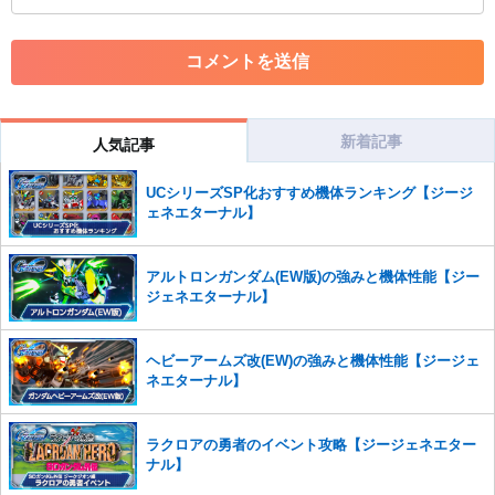
コメントの削除につきましては下記フォームより申請をいた
だけますでしょうか。
コメントの削除を申請する
※投稿内容を確認後、順次対応さ
せていただきます。ご了承ください。
※一度削除したコメントは復元ができませんのでご注意くだ
さい。
新着記事
人気記事
また、過度な利用規約の違反や、弊社に損害の及ぶ内容の書き込みがあ
UCシリーズSP化おすすめ機体ランキング【ジージ
った場合は、法的措置をとらせていただく場合もございますので、あら
ェネエターナル】
かじめご理解くださいませ。
アルトロンガンダム(EW版)の強みと機体性能【ジー
ジェネエターナル】
ヘビーアームズ改(EW)の強みと機体性能【ジージェ
ネエターナル】
ラクロアの勇者のイベント攻略【ジージェネエター
ナル】