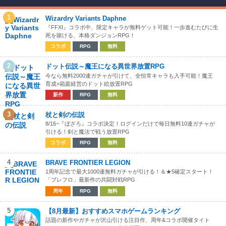
1
Wizardry Variants Daphne
『FFXI』コラボ中、限定キャラが無料ゲット可能！一歩進むたびに生
死を賭ける、本格ダンジョンRPG！
コラボ
RPG
無料
2
ドット伝説～魔王になる異世界放置RPG
今なら無料2000連ガチャが引けて、全恒常キャラも入手可能！魔王
育成×箱庭経営のドット絵放置RPG
新作
RPG
無料
3
杖と剣の伝説
8/16~『ぼざろ』コラボ決定！ログインだけで毎日無料10連ガチャが
引ける！剣と魔法で戦う放置RPG
コラボ
RPG
無料
4
BRAVE FRONTIER LEGION
1周年記念で最大1000連無料ガチャが引ける！＆★5確定スタート！
「ブレフロ」最新作の共闘対戦RPG
周年
RPG
無料
5
【8月最新】おすすめスマホゲームランキング
話題の新作やガチャが沢山引ける注目作、周年&コラボ開催タイト