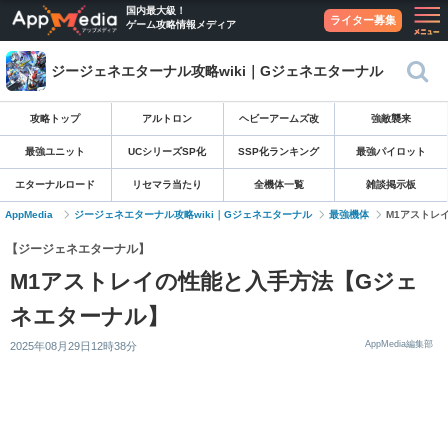
国内最大級！
ライター募集
ゲーム攻略情報メディア
ジージェネエターナル攻略wiki｜Gジェネエターナル
攻略トップ
アルトロン
ヘビーアームズ改
強敵襲来
最強ユニット
UCシリーズSP化
SSP化ランキング
最強パイロット
エターナルロード
リセマラ当たり
全機体一覧
雑談掲示板
AppMedia
ジージェネエターナル攻略wiki｜Gジェネエターナル
最強機体
M1アストレ
【ジージェネエターナル】
M1アストレイの性能と入手方法【Gジェ
ネエターナル】
AppMedia編集部
2025年08月29日12時38分