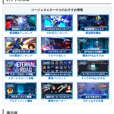
ジージェネエターナルのおすすめ情報
最強機体ランキング
SSP化ランキング
最強開発機体
SSR最強ランキング
リセマラ当たり
機体SP化おすすめ
エターナルロード攻略
最強パイロット
キャラSP化おすすめ
アルティメット機体
最強サポーター
ガチャおすすめ度
掲示板