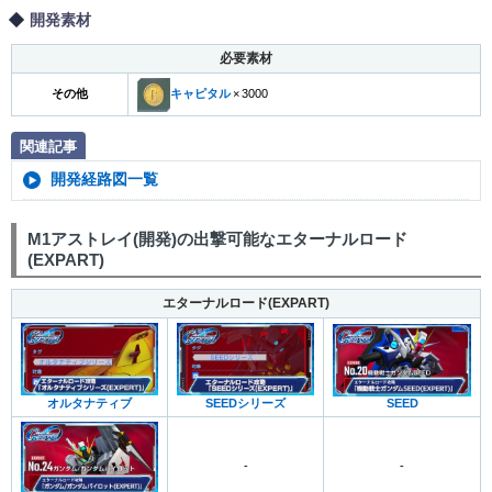
開発素材
必要素材
その他
キャピタル
×
3000
関連記事
開発経路図一覧
M1アストレイ(開発)の出撃可能なエターナルロード
(EXPART)
エターナルロード(EXPART)
オルタナティブ
SEEDシリーズ
SEED
-
-