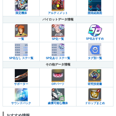
限定機体
アルティメット
開発経路図
パイロットデータ情報
SP化おすすめ
一覧
SP化一覧
SP化なし ステ一覧
SP化あり ステ一覧
タグ別一覧
その他データ情報
サポーター
OPパーツ
研究技術書
サウンドパック
鹵獲可能な機体
ドロップまとめ
おすすめ情報