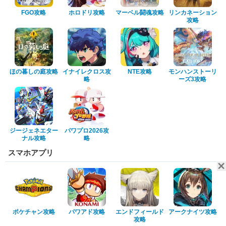
FGO攻略
ホロドリ攻略
マーベル闘魂攻略
リンカネーション
攻略
ほの暮しの庭攻略
イナイレクロス攻
NTE攻略
モンハンストーリ
略
ーズ3攻略
ジージェネエター
パワプロ2026攻
ナル攻略
略
スマホアプリ
ポケチャン攻略
パワアド攻略
エンドフィールド
アークナイツ攻略
攻略