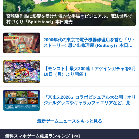
宮崎駿作品に影響を受けた温かな手描きビジュアル。魔法世界で
村づくり『Spiritstead』本日発売
2000年代の東京で電子機器修理店を営む『リ・
ストーリー: 思い出修理屋 (ReStory)』本日
Steamで配信開始
【モンスト】最大200連！アゲインガチャを8月
10日（月）より開催！
『京まふ2026』コラボビジュアル大公開！オリ
ジナルグッズやキャラカフェエリアなど、見ど
ころ満載！！
最新ゲームニュースをもっと見る
無料スマホゲーム厳選ランキング
【PR】