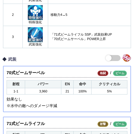
武装強化
2
移動力4→5
特殊強化
「71式ビームライフル SSP」武装効果UP
3
「70式ビームサーベル」POWER上昇
武装強化
武装
70式ビームサーベル
/
格闘
ビーム
射程
パワー
EN
命中
クリティカル
1-1
3,960
21
100%
5%
効果なし
※水中の敵へのダメージ半減
71式ビームライフル
/
射撃
ビーム