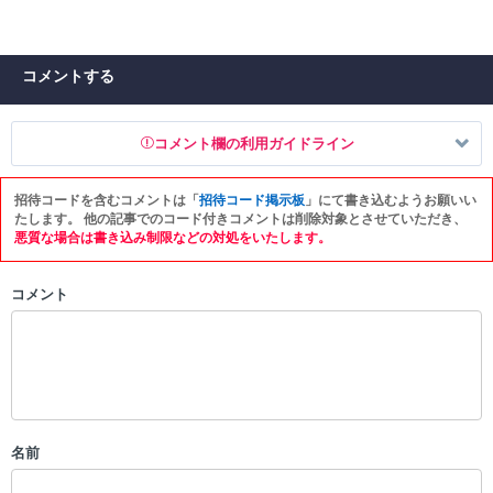
コメントする
コメント欄の利用ガイドライン
招待コードを含むコメントは「
招待コード掲示板
」にて書き込むようお願いい
以下の書き込みを禁止とし、場合によってはコメント削除や書き込み制
たします。 他の記事でのコード付きコメントは削除対象とさせていただき、
限を行う可能性がございます。 あらかじめご了承ください。
悪質な場合は書き込み制限などの対処をいたします。
・公序良俗に反する投稿
コメント
・スパムなど、記事内容と関係のない投稿
・誰かになりすます行為
・個人情報の投稿や、他者のプライバシーを侵害する投稿
・一度削除された投稿を再び投稿すること
・外部サイトへの誘導や宣伝
・アカウントの売買など金銭が絡む内容の投稿
・各ゲームのネタバレを含む内容の投稿
名前
・その他、管理者が不適切と判断した投稿