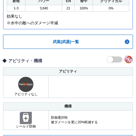
射程
パワー
EN
命中
クリティカル
1-3
3,840
21
100%
0%
効果なし
※水中の敵へのダメージ半減
武装(武器)一覧
アビリティ・機構
アビリティ
アビリティなし
機構
防御選択時
被ダメージを更に20%軽減する
シールド防御