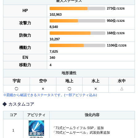
最大ステータス
273位
/1326
HP
102,963
950位
/1326
攻撃力
8,540
168位
/1326
防御力
10,297
1106位
/1326
機動力
7,625
EN
340
移動力
4
地形適性
宇宙
空中
地上
水上
水中
◯
✕
◯
✕
△
※図鑑から確認できるステータスです。(一部アビリティ込み)
カスタムコア
コア
アビリティ
強化内容
「71式ビームライフル SSP」追加
1
「70式ビームサーベル」武装効果追加