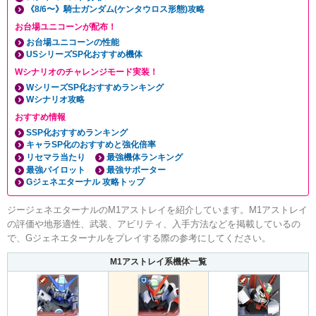
《8/6〜》騎士ガンダム(ケンタウロス形態)攻略
お台場ユニコーンが配布！
お台場ユニコーンの性能
USシリーズSP化おすすめ機体
Wシナリオのチャレンジモード実装！
WシリーズSP化おすすめランキング
Wシナリオ攻略
おすすめ情報
SSP化おすすめランキング
キャラSP化のおすすめと強化倍率
リセマラ当たり
最強機体ランキング
最強パイロット
最強サポーター
Gジェネエターナル 攻略トップ
ジージェネエターナルのM1アストレイを紹介しています。M1アストレイ
の評価や地形適性、武装、アビリティ、入手方法などを掲載しているの
で、Gジェネエターナルをプレイする際の参考にしてください。
M1アストレイ系機体一覧