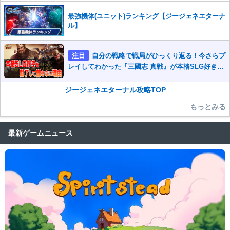
最強機体(ユニット)ランキング【ジージェネエターナ
ル】
注目
自分の戦略で戦局がひっくり返る！今さらプ
レイしてわかった『三國志 真戦』が本格SLG好きを
魅了して離さないワケ
ジージェネエターナル攻略TOP
もっとみる
最新ゲームニュース