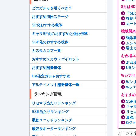
8月はS
どのガチャを引くべき？
「S
おすすめ周回ステージ
復刻
カー
SP化おすすめ機体
強敵襲来
キャラSP化のおすすめと強化倍率
強敵
SSP化のおすすめ機体
ムシ
騎士
カスタムコア一覧
お台場ユ
おすすめスカウトパイロット
お台
USシ
おすすめ開発機体
Wシナリ
UR確定ガチャおすすめ
Wシ
アルティメット開発機体一覧
Wシ
ランキング情報
おすすめ
SS
リセマラ当たりランキング
キャ
SSR当たりランキング
リセ
最強
最強ユニットランキング
Gジ
最強サポーターランキング
ジージェ