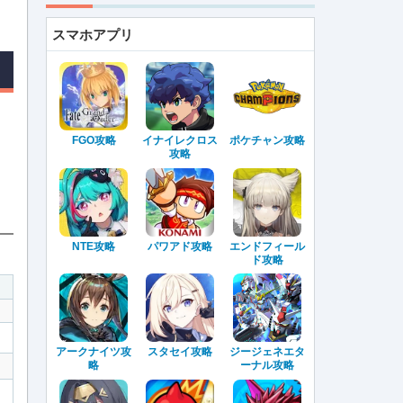
スマホアプリ
FGO攻略
イナイレクロス
ポケチャン攻略
攻略
NTE攻略
パワアド攻略
エンドフィール
ド攻略
アークナイツ攻
スタセイ攻略
ジージェネエタ
略
ーナル攻略