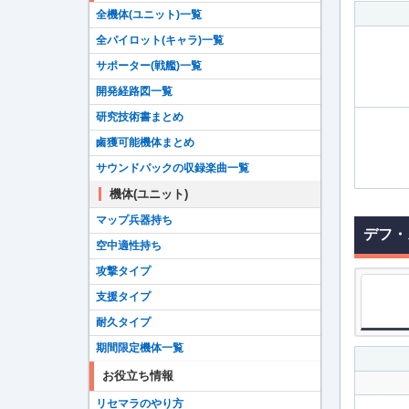
全機体(ユニット)一覧
全パイロット(キャラ)一覧
サポーター(戦艦)一覧
開発経路図一覧
研究技術書まとめ
鹵獲可能機体まとめ
サウンドパックの収録楽曲一覧
機体(ユニット)
マップ兵器持ち
デフ・
空中適性持ち
攻撃タイプ
支援タイプ
耐久タイプ
期間限定機体一覧
お役立ち情報
リセマラのやり方