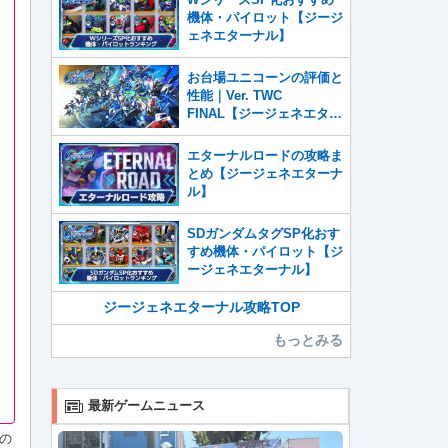
機体・パイロット【ジージ
ェネエターナル】
お台場ユニコーンの評価と
性能｜Ver. TWC
FINAL【ジージェネエター
ナル】
エターナルロードの攻略ま
とめ【ジージェネエターナ
ル】
SDガンダムタグSP化おす
すめ機体・パイロット【ジ
ージェネエターナル】
ジージェネエターナル攻略TOP
もっとみる
最新ゲームニュース
の