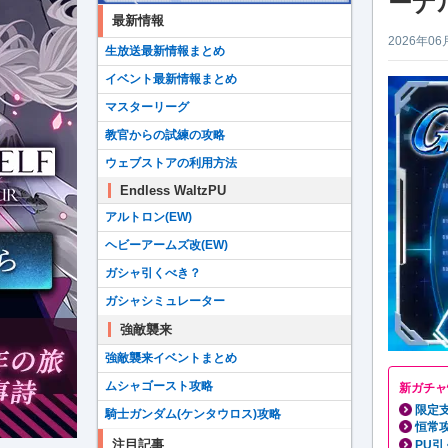
ーナ
最新情報
2026年06
生放送最新情報まとめ
イベント最新情報まとめ
マスターリーグ
教官からの試練の攻略
ウェブストアの利用方法
Endless WaltzPU
アルトロン(EW)
ヘビーアームズ改(EW)
ガシャ引くべき？
ガシャシミュレーター
強敵襲来
強敵襲来イベントまとめ
ムシャゴースト攻略
新ガチャ
限定
騎士ガンダム(ケンタウロス)攻略
恒常
注目記事
PU引