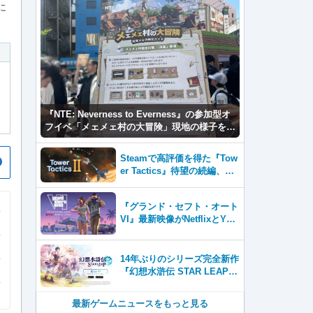
に
『NTE: Neverness to Everness』の参加型オ
フイベ「メェメェ村の大冒険」現地の様子をレ
ポ！ミニゲームやコスプレイヤー撮影など盛り
だくさん！
Steamで高評価を得た『Tow
er Tactics』待望の続編、『T
ower Tactics 2』2026年第3
四半期に早期アクセス開始
『グランド・セフト・オート
VI』最新映像がNetflixとYou
Tubeに8月27日登場！
14年ぶりのシリーズ完全新作
『幻想水滸伝 STAR LEAP』
が本日から配信開始！
最新ゲームニュースをもっと見る