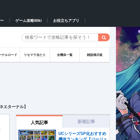
ー
ゲーム攻略Wiki
お役立ちアプリ
ーナルロード
リセマラ当たり
全機体一覧
雑談掲示板
ネエターナル】
新着記事
人気記事
タ
UCシリーズSP化おすすめ
機体ランキング【ジージェ