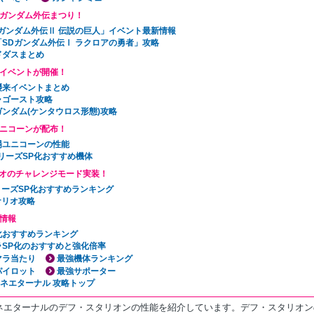
Dガンダム外伝まつり！
Dガンダム外伝Ⅱ 伝説の巨人」イベント最新情報
「SDガンダム外伝Ⅰ ラクロアの勇者」攻略
ドダスまとめ
イベントが開催！
襲来イベントまとめ
ャゴースト攻略
ガンダム(ケンタウロス形態)攻略
ニコーンが配布！
場ユニコーンの性能
リーズSP化おすすめ機体
オのチャレンジモード実装！
リーズSP化おすすめランキング
ナリオ攻略
情報
P化おすすめランキング
ラSP化のおすすめと強化倍率
マラ当たり
最強機体ランキング
パイロット
最強サポーター
ェネエターナル 攻略トップ
ネエターナルのデフ・スタリオンの性能を紹介しています。デフ・スタリオン