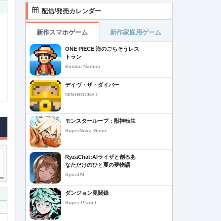
配信/発売カレンダー
新作スマホゲーム
新作家庭用ゲーム
ONE PIECE 海のごちそうレス
トラン
Bandai Namco
デイヴ・ザ・ダイバー
MINTROCKET
モンスターループ：獣神転生
SuperNova Game
RyzaChat:AIライザと創るあ
なただけのひと夏の夢物語
SpiralAI
ダンジョン見聞録
Super Planet