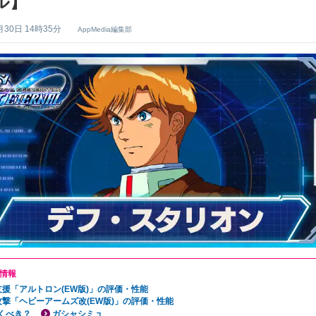
ル】
月30日 14時35分
AppMedia編集部
情報
支援「アルトロン(EW版)」の評価・性能
攻撃「ヘビーアームズ改(EW版)」の評価・性能
くべき？
ガシャシミュ