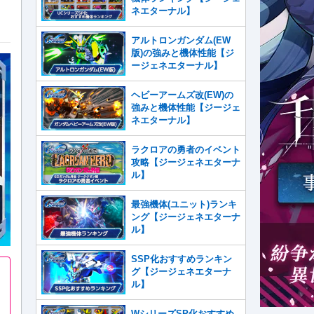
ネエターナル】
アルトロンガンダム(EW
版)の強みと機体性能【ジ
ージェネエターナル】
ヘビーアームズ改(EW)の
強みと機体性能【ジージェ
ネエターナル】
ラクロアの勇者のイベント
攻略【ジージェネエターナ
ル】
最強機体(ユニット)ランキ
ング【ジージェネエターナ
ル】
SSP化おすすめランキン
グ【ジージェネエターナ
ル】
WシリーズSP化おすすめ