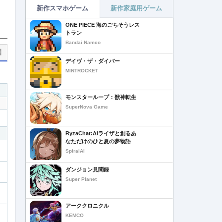
新作スマホゲーム
新作家庭用ゲーム
ONE PIECE 海のごちそうレス
トラン
Bandai Namco
】
デイヴ・ザ・ダイバー
MINTROCKET
モンスターループ：獣神転生
SuperNova Game
RyzaChat:AIライザと創るあ
なただけのひと夏の夢物語
SpiralAI
ダンジョン見聞録
Super Planet
アーククロニクル
KEMCO