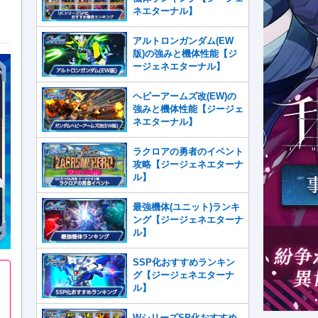
ネエターナル】
アルトロンガンダム(EW
版)の強みと機体性能【ジ
ージェネエターナル】
ヘビーアームズ改(EW)の
強みと機体性能【ジージェ
ネエターナル】
ラクロアの勇者のイベント
攻略【ジージェネエターナ
ル】
最強機体(ユニット)ランキ
ング【ジージェネエターナ
ル】
SSP化おすすめランキン
グ【ジージェネエターナ
ル】
WシリーズSP化おすすめ