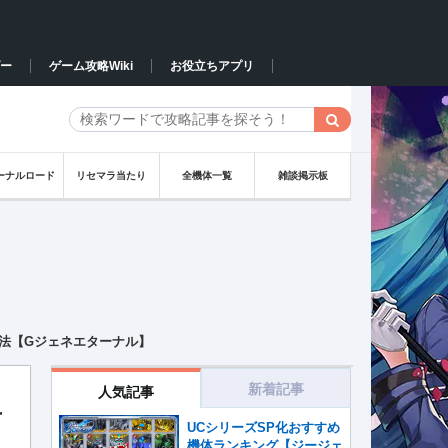
ー
ゲーム攻略Wiki
お役立ちアプリ
ーナルロード
リセマラ当たり
全機体一覧
雑談掲示板
方法【Gジェネエターナル】
新着記事
人気記事
方
UCシリーズSP化おすすめ
機体ランキング【ジージェ