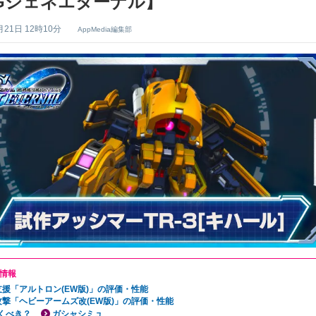
Gジェネエターナル】
月21日 12時10分
AppMedia編集部
情報
支援「アルトロン(EW版)」の評価・性能
攻撃「ヘビーアームズ改(EW版)」の評価・性能
くべき？
ガシャシミュ