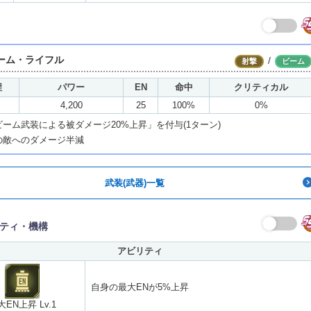
ーム・ライフル
/
射撃
ビーム
程
パワー
EN
命中
クリティカル
4,200
25
100%
0%
ーム武装による被ダメージ20%上昇」を付与(1ターン)
の敵へのダメージ半減
武装(武器)一覧
ティ・機構
アビリティ
自身の最大ENが5%上昇
大EN上昇 Lv.1