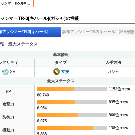
シマーTR-3[キハール]
ッシマーTR-3[キハール](ガシャ)の性能
作アッシマーTR-3[キハール]
試作アッシマーTR-3[キハール]【MA形態
報・最大ステータス
基本情報
レアリティ
タイプ
入手方法
SR
支援
ガシャ
最大ステータス
1152位
/1326
HP
80,740
835位
/1326
攻撃力
8,954
960位
/1326
防御力
8,075
138位
/1326
機動力
9,868