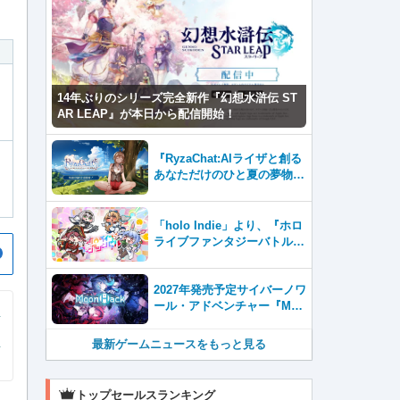
14年ぶりのシリーズ完全新作『幻想水滸伝 ST
AR LEAP』が本日から配信開始！
『RyzaChat:AIライザと創る
あなただけのひと夏の夢物
語』レビュー。会話を中心に
自由な冒険を進めていくシス
テムはこれまでにない新鮮な
「holo Indie」より、『ホロ
体験が楽しめる【先行プレイ
ライブファンタジーバトル』
レポート】
をNintendo Switch・Steam
で8月7日発売！
2027年発売予定サイバーノワ
ール・アドベンチャー『Moo
nHack（ムーンハック）』東
京ゲームダンジョン13出展！
最新ゲームニュースをもっと見る
トップセールスランキング