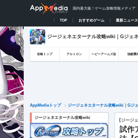
国内最大級！ゲーム攻略情報メディア
TOP
おすすめゲーム
最新ニュース
ジージェネエターナル攻略wiki｜Gジェ
攻略トップ
アルトロン
ヘビーアームズ改
強敵襲
AppMediaトップ
ジージェネエターナル攻略wiki｜Gジ
ジージェネエターナル攻略wiki
【ジージ
試作