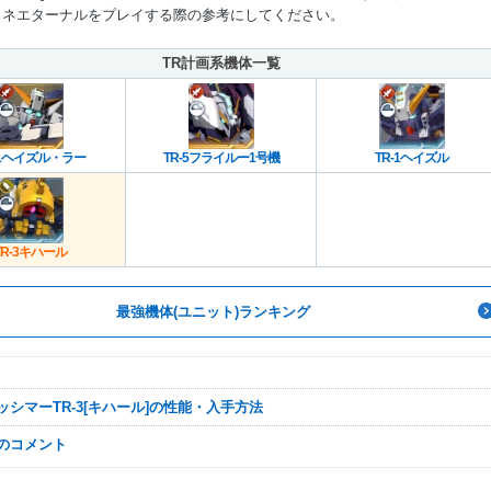
ェネエターナルをプレイする際の参考にしてください。
TR計画系機体一覧
-1ヘイズル・ラー
TR-5フライルー1号機
TR-1ヘイズル
TR-3キハール
最強機体(ユニット)ランキング
アッシマーTR-3[キハール]の性能・入手方法
なのコメント