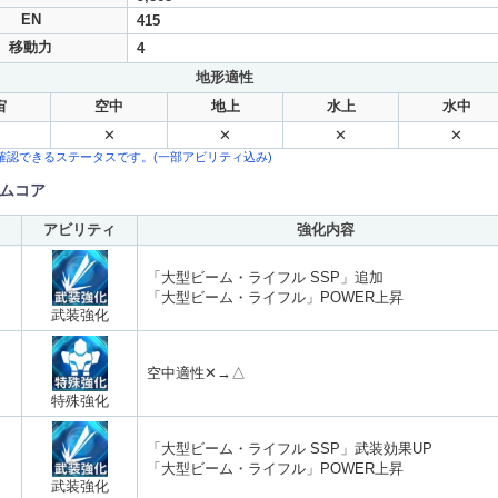
EN
415
移動力
4
地形適性
宙
空中
地上
水上
水中
✕
✕
✕
✕
確認できるステータスです。(一部アビリティ込み)
ムコア
アビリティ
強化内容
「大型ビーム・ライフル SSP」追加
「大型ビーム・ライフル」POWER上昇
武装強化
空中適性✕→△
特殊強化
「大型ビーム・ライフル SSP」武装効果UP
「大型ビーム・ライフル」POWER上昇
武装強化