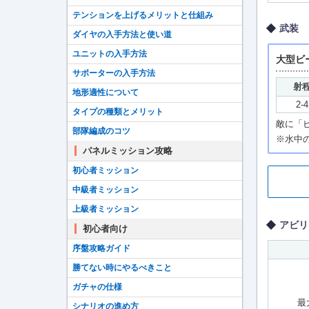
テンションを上げるメリットと仕組み
武装
ダイヤの入手方法と使い道
ユニットの入手方法
大型ビ
サポーターの入手方法
射
地形適性について
2-4
タイプの種類とメリット
敵に「ビ
部隊編成のコツ
※水中
パネルミッション攻略
初心者ミッション
中級者ミッション
上級者ミッション
アビリ
初心者向け
序盤攻略ガイド
勝てない時にやるべきこと
ガチャの仕様
最
シナリオの進め方