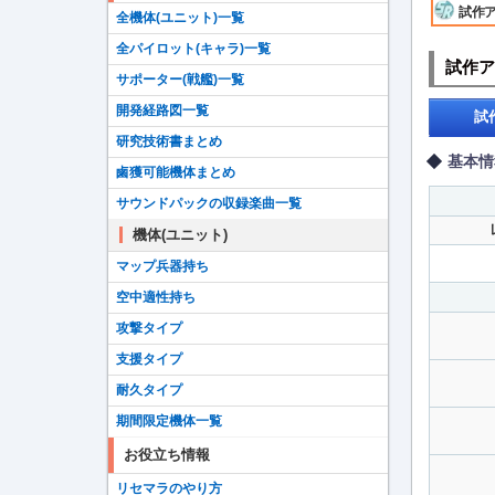
試作アッ
全機体(ユニット)一覧
全パイロット(キャラ)一覧
試作ア
サポーター(戦艦)一覧
開発経路図一覧
試
研究技術書まとめ
基本情
鹵獲可能機体まとめ
サウンドパックの収録楽曲一覧
機体(ユニット)
マップ兵器持ち
空中適性持ち
攻撃タイプ
支援タイプ
耐久タイプ
期間限定機体一覧
お役立ち情報
リセマラのやり方