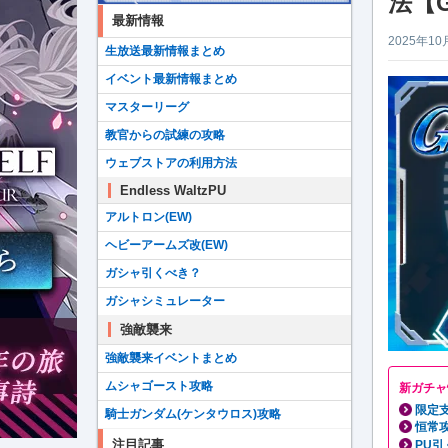
法【
最新情報
2025年10
生放送最新情報まとめ
イベント最新情報まとめ
マスターリーグ
教官からの試練の攻略
ウェブストアの利用方法
Endless WaltzPU
アルトロン(EW)
ヘビーアームズ改(EW)
ガシャ引くべき？
ガシャシミュレーター
強敵襲来
強敵襲来イベントまとめ
ムシャゴースト攻略
新ガチャ
限定
騎士ガンダム(ケンタウロス)攻略
恒常
注目記事
PU引