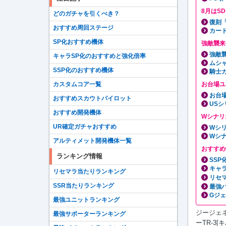
8月はS
どのガチャを引くべき？
復刻
おすすめ周回ステージ
カー
SP化おすすめ機体
強敵襲来
強敵
キャラSP化のおすすめと強化倍率
ムシ
SSP化のおすすめ機体
騎士
お台場ユ
カスタムコア一覧
お台
おすすめスカウトパイロット
USシ
おすすめ開発機体
Wシナリ
UR確定ガチャおすすめ
Wシ
Wシ
アルティメット開発機体一覧
おすすめ
ランキング情報
SS
キャ
リセマラ当たりランキング
リセ
SSR当たりランキング
最強
Gジ
最強ユニットランキング
ジージェ
最強サポーターランキング
ーTR-