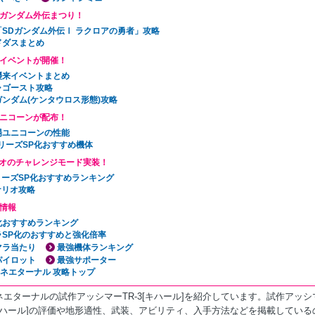
Dガンダム外伝まつり！
「SDガンダム外伝Ⅰ ラクロアの勇者」攻略
ドダスまとめ
イベントが開催！
襲来イベントまとめ
ャゴースト攻略
ガンダム(ケンタウロス形態)攻略
ニコーンが配布！
場ユニコーンの性能
リーズSP化おすすめ機体
オのチャレンジモード実装！
リーズSP化おすすめランキング
ナリオ攻略
情報
P化おすすめランキング
ラSP化のおすすめと強化倍率
マラ当たり
最強機体ランキング
パイロット
最強サポーター
ェネエターナル 攻略トップ
ネエターナルの試作アッシマーTR-3[キハール]を紹介しています。試作アッシ
3[キハール]の評価や地形適性、武装、アビリティ、入手方法などを掲載している