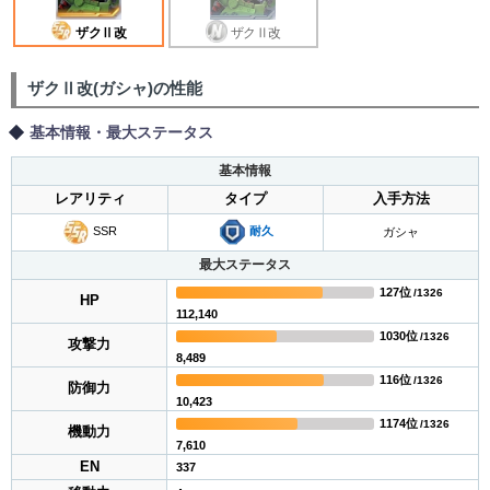
ザクⅡ改
ザクⅡ改
ザクⅡ改(ガシャ)の性能
基本情報・最大ステータス
基本情報
レアリティ
タイプ
入手方法
SSR
耐久
ガシャ
最大ステータス
127位
/1326
HP
112,140
1030位
/1326
攻撃力
8,489
116位
/1326
防御力
10,423
1174位
/1326
機動力
7,610
EN
337