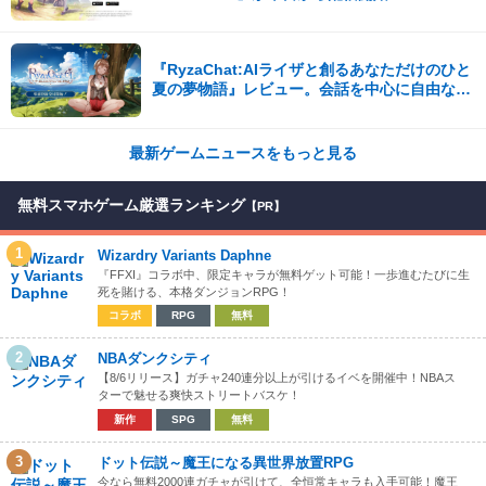
『RyzaChat:AIライザと創るあなただけのひと
夏の夢物語』レビュー。会話を中心に自由な冒
険を進めていくシステムはこれまでにない新鮮
な体験が楽しめる【先行プレイレポート】
最新ゲームニュースをもっと見る
無料スマホゲーム厳選ランキング
【PR】
1
Wizardry Variants Daphne
『FFXI』コラボ中、限定キャラが無料ゲット可能！一歩進むたびに生
死を賭ける、本格ダンジョンRPG！
コラボ
RPG
無料
2
NBAダンクシティ
【8/6リリース】ガチャ240連分以上が引けるイベを開催中！NBAス
ターで魅せる爽快ストリートバスケ！
新作
SPG
無料
3
ドット伝説～魔王になる異世界放置RPG
今なら無料2000連ガチャが引けて、全恒常キャラも入手可能！魔王