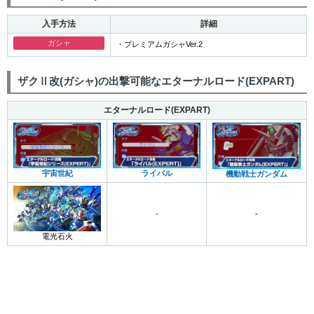
入手方法
詳細
ガシャ
・プレミアムガシャVer.2
ザクⅡ改(ガシャ)の出撃可能なエターナルロード(EXPART)
エターナルロード(EXPART)
宇宙世紀
ライバル
機動戦士ガンダム
-
-
電光石火