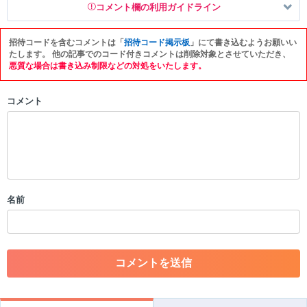
コメント欄の利用ガイドライン
招待コードを含むコメントは「
招待コード掲示板
」にて書き込むようお願いい
以下の書き込みを禁止とし、場合によってはコメント削除や書き込み制
たします。 他の記事でのコード付きコメントは削除対象とさせていただき、
限を行う可能性がございます。 あらかじめご了承ください。
悪質な場合は書き込み制限などの対処をいたします。
・公序良俗に反する投稿
コメント
・スパムなど、記事内容と関係のない投稿
・誰かになりすます行為
・個人情報の投稿や、他者のプライバシーを侵害する投稿
・一度削除された投稿を再び投稿すること
・外部サイトへの誘導や宣伝
・アカウントの売買など金銭が絡む内容の投稿
・各ゲームのネタバレを含む内容の投稿
名前
・その他、管理者が不適切と判断した投稿
コメントの削除につきましては下記フォームより申請をいた
だけますでしょうか。
コメントの削除を申請する
※投稿内容を確認後、順次対応さ
せていただきます。ご了承ください。
※一度削除したコメントは復元ができませんのでご注意くだ