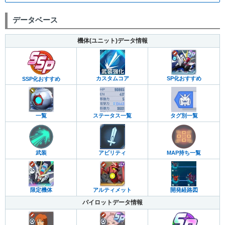
データベース
機体(ユニット)データ情報
カスタムコア
SP化おすすめ
SSP化おすすめ
一覧
ステータス一覧
タグ別一覧
武装
アビリティ
MAP持ち一覧
限定機体
アルティメット
開発経路図
パイロットデータ情報