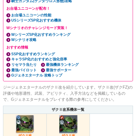
騎士ガンダム(ケンタウロス形態)攻略
お台場ユニコーンが配布！
お台場ユニコーンの性能
USシリーズSP化おすすめ機体
Wシナリオのチャレンジモード実装！
WシリーズSP化おすすめランキング
Wシナリオ攻略
おすすめ情報
SSP化おすすめランキング
キャラSP化のおすすめと強化倍率
リセマラ当たり
最強機体ランキング
最強パイロット
最強サポーター
Gジェネエターナル 攻略トップ
ジージェネエターナルのザクⅡ改を紹介しています。ザクⅡ改(ザクFZ)の
評価や地形適性、武装、アビリティ、入手方法などを掲載しているの
で、Gジェネエターナルをプレイする際の参考にしてください。
ザクⅡ改系機体一覧
ザクⅡ改
ザクⅡ改