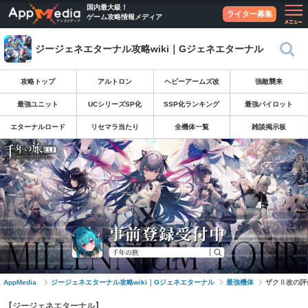
国内最大級！
ライター募集
ゲーム攻略情報メディア
ジージェネエターナル攻略wiki｜Gジェネエターナル
攻略トップ
アルトロン
ヘビーアームズ改
強敵襲来
最強ユニット
UCシリーズSP化
SSP化ランキング
最強パイロット
エターナルロード
リセマラ当たり
全機体一覧
雑談掲示板
AppMedia
ジージェネエターナル攻略wiki｜Gジェネエターナル
最強機体
ザクⅡ改の評
【ジージェネエターナル】