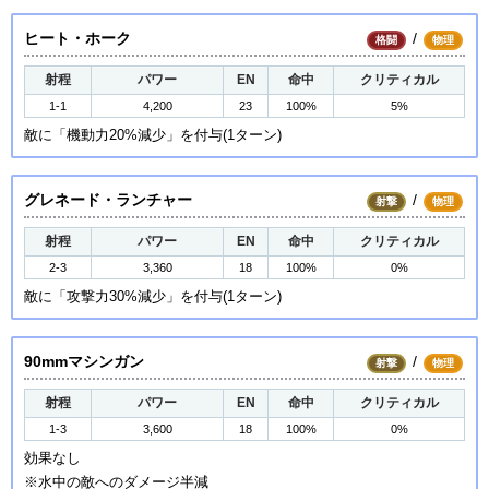
ヒート・ホーク
/
格闘
物理
射程
パワー
EN
命中
クリティカル
1-1
4,200
23
100%
5%
敵に「機動力20%減少」を付与(1ターン)
グレネード・ランチャー
/
射撃
物理
射程
パワー
EN
命中
クリティカル
2-3
3,360
18
100%
0%
敵に「攻撃力30%減少」を付与(1ターン)
90mmマシンガン
/
射撃
物理
射程
パワー
EN
命中
クリティカル
1-3
3,600
18
100%
0%
効果なし
※水中の敵へのダメージ半減