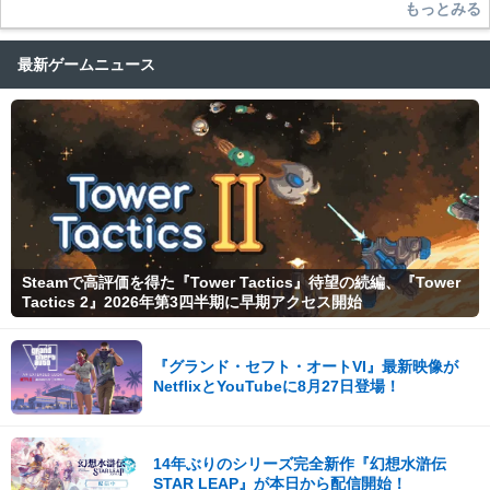
もっとみる
最新ゲームニュース
Steamで高評価を得た『Tower Tactics』待望の続編、『Tower
Tactics 2』2026年第3四半期に早期アクセス開始
『グランド・セフト・オートVI』最新映像が
NetflixとYouTubeに8月27日登場！
14年ぶりのシリーズ完全新作『幻想水滸伝
STAR LEAP』が本日から配信開始！