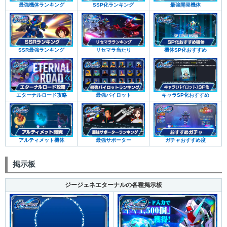
最強機体ランキング
SSP化ランキング
最強開発機体
SSR最強ランキング
リセマラ当たり
機体SP化おすすめ
エターナルロード攻略
最強パイロット
キャラSP化おすすめ
アルティメット機体
最強サポーター
ガチャおすすめ度
掲示板
ジージェネエターナルの各種掲示板