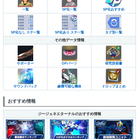
SP化おすすめ
一覧
SP化一覧
SP化なし ステ一覧
SP化あり ステ一覧
タグ別一覧
その他データ情報
サポーター
OPパーツ
研究技術書
サウンドパック
鹵獲可能な機体
ドロップまとめ
おすすめ情報
ジージェネエターナルのおすすめ情報