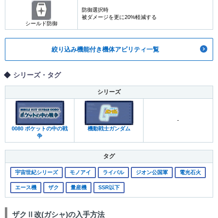
防御選択時
被ダメージを更に20%軽減する
シールド防御
絞り込み機能付き機体アビリティ一覧
シリーズ・タグ
シリーズ
-
0080 ポケットの中の戦
機動戦士ガンダム
争
タグ
宇宙世紀シリーズ
モノアイ
ライバル
ジオン公国軍
電光石火
エース機
ザク
量産機
SSR以下
ザクⅡ改(ガシャ)の入手方法