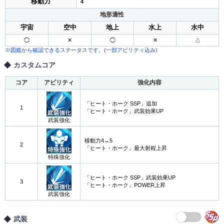
移動力
4
地形適性
宇宙
空中
地上
水上
水中
◯
✕
◯
✕
△
※図鑑から確認できるステータスです。(一部アビリティ込み)
カスタムコア
コア
アビリティ
強化内容
「ヒート・ホーク SSP」追加
1
「ヒート・ホーク」武装効果UP
武装強化
移動力4→5
2
「ヒート・ホーク」最大射程上昇
特殊強化
「ヒート・ホーク SSP」武装効果UP
3
「ヒート・ホーク」POWER上昇
武装強化
武装