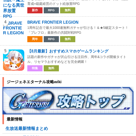
育成×箱庭経営のドット絵放置RPG
新作
RPG
無料
4
BRAVE FRONTIER LEGION
1周年記念で最大1000連無料ガチャが引ける！＆★5確定スタート！
「ブレフロ」最新作の共闘対戦RPG
周年
RPG
無料
5
【8月最新】おすすめスマホゲームランキング
話題の新作やガチャが沢山引ける注目作、周年&コラボ開催タイト
ル、リセマラおすすめなどを完全網羅！
特集
無料
ジージェネエターナル攻略wiki
最新情報
生放送最新情報まとめ