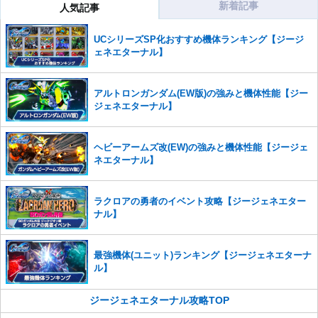
さい。
新着記事
人気記事
また、過度な利用規約の違反や、弊社に損害の及ぶ内容の書き込みがあ
UCシリーズSP化おすすめ機体ランキング【ジージ
った場合は、法的措置をとらせていただく場合もございますので、あら
ェネエターナル】
かじめご理解くださいませ。
アルトロンガンダム(EW版)の強みと機体性能【ジー
ジェネエターナル】
ヘビーアームズ改(EW)の強みと機体性能【ジージェ
ネエターナル】
ラクロアの勇者のイベント攻略【ジージェネエター
ナル】
最強機体(ユニット)ランキング【ジージェネエターナ
ル】
ジージェネエターナル攻略TOP