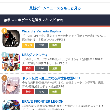
な体験が楽しめる【先行プレイレポート】
最新ゲームニュースをもっと見る
無料スマホゲーム厳選ランキング
【PR】
1
Wizardry Variants Daphne
『FFXI』コラボ中、限定キャラが無料ゲット可能！一歩進むたびに生
死を賭ける、本格ダンジョンRPG！
コラボ
RPG
無料
2
NBAダンクシティ
【8/6リリース】ガチャ240連分以上が引けるイベを開催中！NBAス
ターで魅せる爽快ストリートバスケ！
新作
SPG
無料
3
ドット伝説～魔王になる異世界放置RPG
今なら無料2000連ガチャが引けて、全恒常キャラも入手可能！魔王
育成×箱庭経営のドット絵放置RPG
新作
RPG
無料
4
BRAVE FRONTIER LEGION
1周年記念で最大1000連無料ガチャが引ける！＆★5確定スタート！
「ブレフロ」最新作の共闘対戦RPG