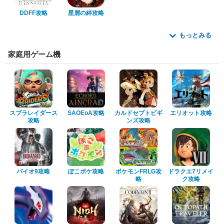
DDFF攻略
星屑の絆攻略
もっとみる
家庭用ゲーム機
スプラレイダース
SAOEoA攻略
カルドセプトビギ
エリオット攻略
攻略
ンズ攻略
バイオ9攻略
ぽこポケ攻略
ポケモンFRLG攻
ドラクエ7リメイ
略
ク攻略