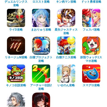
デュエルリンクス
ロススト攻略
キン肉マン攻略
ドット勇者攻略
攻略
ライD攻略
まおりゅう攻略
星矢ジャスティス
フェスバ攻略
攻略
リネージュM攻略
白猫プロジェクト
白猫テニス攻略
妖怪ウォッチ1ス
攻略
マホ攻略
キノコ伝説攻略
アーチャー伝説2
いせのん攻略
スマグロ攻略
攻略