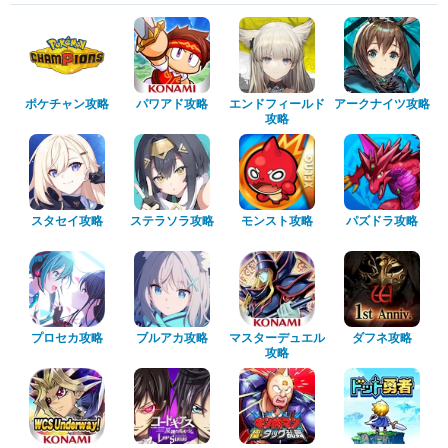
ポケチャン攻略
パワアド攻略
エンドフィールド
アークナイツ攻略
攻略
スタセイ攻略
ステラソラ攻略
モンスト攻略
パズドラ攻略
プロセカ攻略
ブルアカ攻略
マスターデュエル
ダフネ攻略
攻略