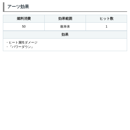
アーツ効果
燃料消費
効果範囲
ヒット数
50
敵単体
1
効果
・ヒート属性ダメージ
・『パワーダウン』