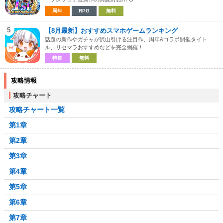
周年
RPG
無料
5
【8月最新】おすすめスマホゲームランキング
話題の新作やガチャが沢山引ける注目作、周年&コラボ開催タイト
ル、リセマラおすすめなどを完全網羅！
特集
無料
攻略情報
攻略チャート
攻略チャート一覧
第1章
第2章
第3章
第4章
第5章
第6章
第7章