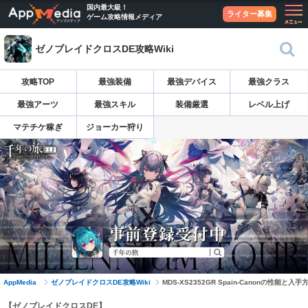
国内最大級！
ライター募集
ゲーム攻略情報メディア
ゼノブレイドクロスDE攻略Wiki
攻略TOP
最強装備
最強デバイス
最強クラス
最強アーツ
最強スキル
装備厳選
レベル上げ
マテチケ稼ぎ
ジョーカー狩り
AppMedia
ゼノブレイドクロスDE攻略Wiki
MDS-XS2352GR Spain-Canonの性能と入手
【ゼノブレイドクロスDE】