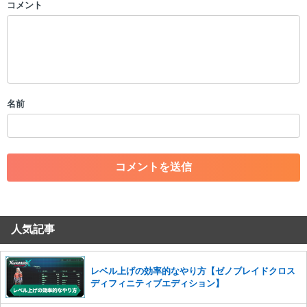
コメント
以下の書き込みを禁止とし、場合によってはコメント削除や書き込み制
限を行う可能性がございます。 あらかじめご了承ください。
・公序良俗に反する投稿
・スパムなど、記事内容と関係のない投稿
・誰かになりすます行為
・個人情報の投稿や、他者のプライバシーを侵害する投稿
名前
・一度削除された投稿を再び投稿すること
・外部サイトへの誘導や宣伝
・アカウントの売買など金銭が絡む内容の投稿
・各ゲームのネタバレを含む内容の投稿
・その他、管理者が不適切と判断した投稿
コメントの削除につきましては下記フォームより申請をいた
だけますでしょうか。
人気記事
コメントの削除を申請する
※投稿内容を確認後、順次対応さ
せていただきます。ご了承ください。
※一度削除したコメントは復元ができませんのでご注意くだ
レベル上げの効率的なやり方【ゼノブレイドクロス
さい。
ディフィニティブエディション】
また、過度な利用規約の違反や、弊社に損害の及ぶ内容の書き込みがあ