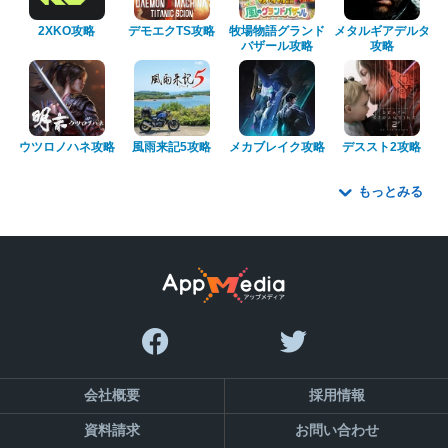
2XKO攻略
デモエクTS攻略
牧場物語グランド
メタルギアデルタ
バザール攻略
攻略
ウツロノハネ攻略
風雨来記5攻略
メカブレイク攻略
デススト2攻略
もっとみる
会社概要
採用情報
資料請求
お問い合わせ