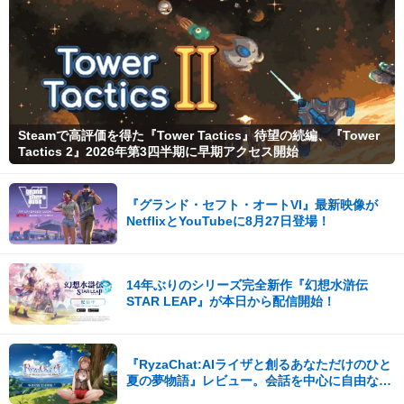
Steamで高評価を得た『Tower Tactics』待望の続編、『Tower
Tactics 2』2026年第3四半期に早期アクセス開始
『グランド・セフト・オートVI』最新映像が
NetflixとYouTubeに8月27日登場！
14年ぶりのシリーズ完全新作『幻想水滸伝
STAR LEAP』が本日から配信開始！
『RyzaChat:AIライザと創るあなただけのひと
夏の夢物語』レビュー。会話を中心に自由な冒
険を進めていくシステムはこれまでにない新鮮