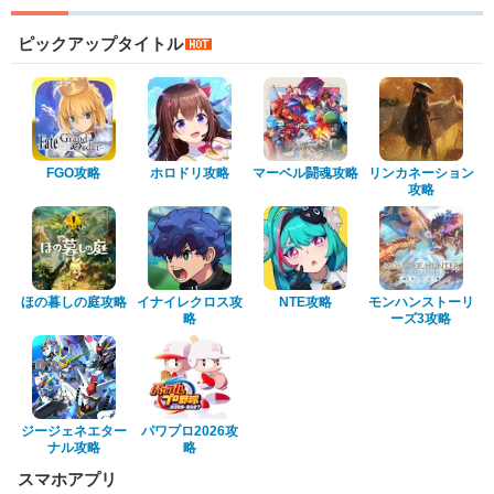
ピックアップタイトル
FGO攻略
ホロドリ攻略
マーベル闘魂攻略
リンカネーション
攻略
ほの暮しの庭攻略
イナイレクロス攻
NTE攻略
モンハンストーリ
略
ーズ3攻略
ジージェネエター
パワプロ2026攻
ナル攻略
略
スマホアプリ