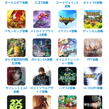
ダークルギア攻略
仁王3攻略
コードヴェイン2
オクトラ0攻略
攻略
マモンキング攻略
メトロイドプライ
イナイレV攻略
ディンカム攻略
ム4攻略
ゼルダ無双封印戦
ポケモンZA攻略
タイムストレンジ
FFT攻略
記攻略
ャー攻略
サイレントヒルf
ロストソウルアサ
ハデス2攻略
スパロボY攻略
攻略
イド攻略