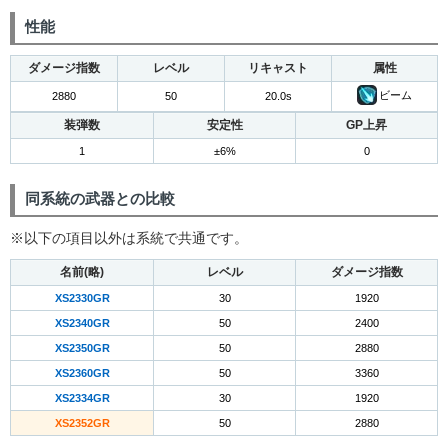
性能
ダメージ指数
レベル
リキャスト
属性
ビーム
2880
50
20.0s
装弾数
安定性
GP上昇
1
±6%
0
同系統の武器との比較
※以下の項目以外は系統で共通です。
名前(略)
レベル
ダメージ指数
XS2330GR
30
1920
XS2340GR
50
2400
XS2350GR
50
2880
XS2360GR
50
3360
XS2334GR
30
1920
XS2352GR
50
2880