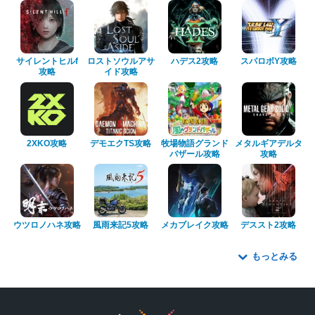
サイレントヒルf
ロストソウルアサ
ハデス2攻略
スパロボY攻略
攻略
イド攻略
2XKO攻略
デモエクTS攻略
牧場物語グランド
メタルギアデルタ
バザール攻略
攻略
ウツロノハネ攻略
風雨来記5攻略
メカブレイク攻略
デススト2攻略
もっとみる