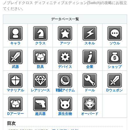
ノブレイドクロス ディフィニティブエディション(Switch)の攻略にお役立
てください。
データベース一覧
キャラ
クラス
アーツ
スキル
ソウル
武器
防具
デバイス
企業
ショップ
マテリアル
レアリソース
戦闘アイテム
ドール
Dウェポン
Dアーマー
超兵器
原生生物
オーバード
目次