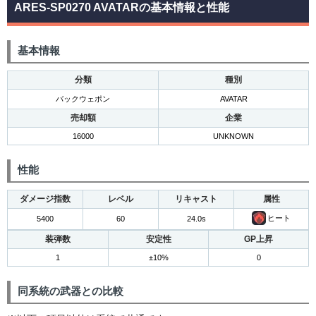
ARES-SP0270 AVATARの基本情報と性能
基本情報
分類
種別
バックウェポン
AVATAR
売却額
企業
16000
UNKNOWN
性能
ダメージ指数
レベル
リキャスト
属性
ヒート
5400
60
24.0s
装弾数
安定性
GP上昇
1
±10%
0
同系統の武器との比較