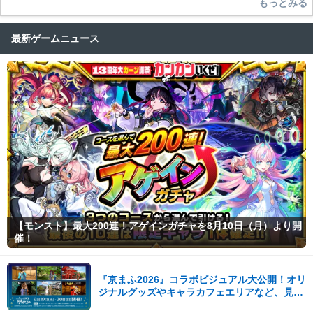
もっとみる
最新ゲームニュース
【モンスト】最大200連！アゲインガチャを8月10日（月）より開
催！
『京まふ2026』コラボビジュアル大公開！オリ
ジナルグッズやキャラカフェエリアなど、見ど
ころ満載！！