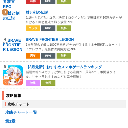
新作
RPG
無料
3
杖と剣の伝説
8/16~『ぼざろ』コラボ決定！ログインだけで毎日無料10連ガチャが
引ける！剣と魔法で戦う放置RPG
コラボ
RPG
無料
4
BRAVE FRONTIER LEGION
1周年記念で最大1000連無料ガチャが引ける！＆★5確定スタート！
「ブレフロ」最新作の共闘対戦RPG
周年
RPG
無料
5
【8月最新】おすすめスマホゲームランキング
話題の新作やガチャが沢山引ける注目作、周年&コラボ開催タイト
ル、リセマラおすすめなどを完全網羅！
特集
無料
攻略情報
攻略チャート
攻略チャート一覧
第1章