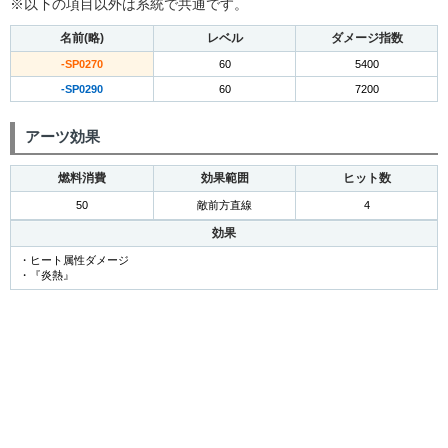
※以下の項目以外は系統で共通です。
名前(略)
レベル
ダメージ指数
-SP0270
60
5400
-SP0290
60
7200
アーツ効果
燃料消費
効果範囲
ヒット数
50
敵前方直線
4
効果
・ヒート属性ダメージ
・『炎熱』