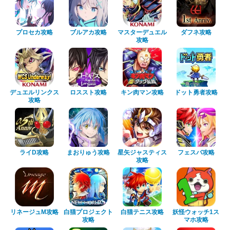
プロセカ攻略
ブルアカ攻略
マスターデュエル
ダフネ攻略
攻略
デュエルリンクス
ロススト攻略
キン肉マン攻略
ドット勇者攻略
攻略
ライD攻略
まおりゅう攻略
星矢ジャスティス
フェスバ攻略
攻略
リネージュM攻略
白猫プロジェクト
白猫テニス攻略
妖怪ウォッチ1ス
攻略
マホ攻略