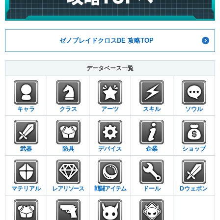
ゼノブレイドクロスDE 攻略TOP
データベース一覧
キャラ
クラス
アーツ
スキル
ソウル
武器
防具
デバイス
企業
ショップ
マテリアル
レアリソース
戦闘アイテム
ドール
Dウェポン