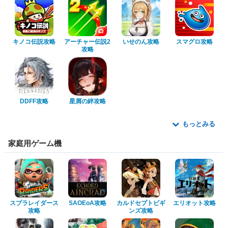
キノコ伝説攻略
アーチャー伝説2
いせのん攻略
スマグロ攻略
攻略
DDFF攻略
星屑の絆攻略
もっとみる
家庭用ゲーム機
スプラレイダース
SAOEoA攻略
カルドセプトビギ
エリオット攻略
攻略
ンズ攻略