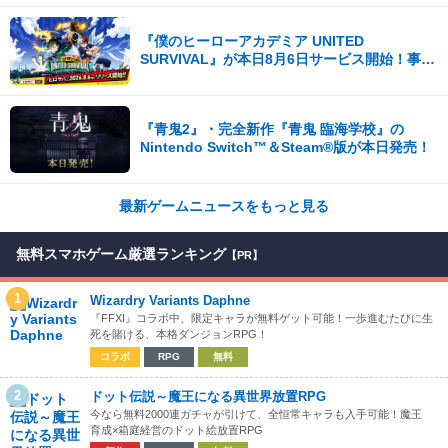
『僕のヒーローアカデミア UNITED
SURVIVAL』が本日8月6日サービス開始！事前
登録者数100万を突破！
『青鬼2』・完全新作『青鬼 臨海学校』の
Nintendo Switch™＆Steam®版が本日発売！
最新ゲームニュースをもっと見る
無料スマホゲーム厳選ランキング
【PR】
1
Wizardry Variants Daphne
『FFXI』コラボ中、限定キャラが無料ゲット可能！一歩進むたびに生
死を賭ける、本格ダンジョンRPG！
コラボ
RPG
無料
2
ドット伝説～魔王になる異世界放置RPG
今なら無料2000連ガチャが引けて、全恒常キャラも入手可能！魔王
育成×箱庭経営のドット絵放置RPG