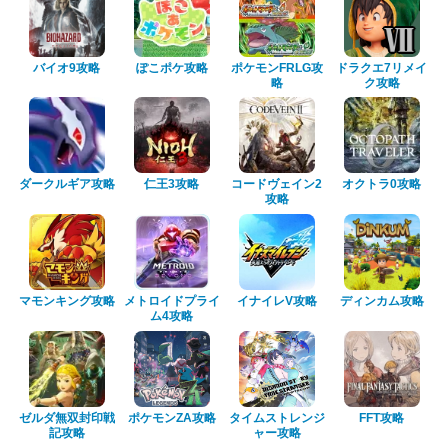
バイオ9攻略
ぽこポケ攻略
ポケモンFRLG攻
ドラクエ7リメイ
略
ク攻略
ダークルギア攻略
仁王3攻略
コードヴェイン2
オクトラ0攻略
攻略
マモンキング攻略
メトロイドプライ
イナイレV攻略
ディンカム攻略
ム4攻略
ゼルダ無双封印戦
ポケモンZA攻略
タイムストレンジ
FFT攻略
記攻略
ャー攻略