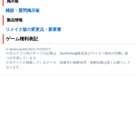
掲示板
雑談・質問掲示板
製品情報
リメイク版の変更点・新要素
ゲーム権利表記
© Nintendo/MONOLITHSOFT
※当カテゴリ内のすべての記事は、AppMedia編集部及びライター独自の判断に基
づき作成しています。
※当サイトが掲載しているデータ、画像等の無断使用・無断転載は固くお断りして
おります。