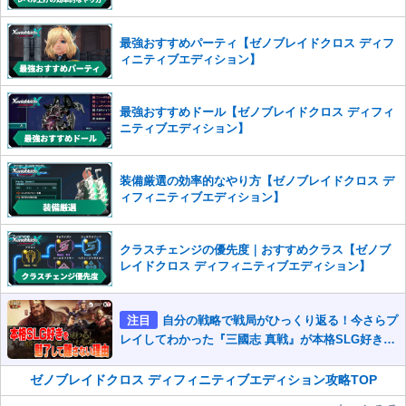
また、過度な利用規約の違反や、弊社に損害の及ぶ内容の書き込みがあ
った場合は、法的措置をとらせていただく場合もございますので、あら
最強おすすめパーティ【ゼノブレイドクロス ディフ
かじめご理解くださいませ。
ィニティブエディション】
最強おすすめドール【ゼノブレイドクロス ディフィ
ニティブエディション】
装備厳選の効率的なやり方【ゼノブレイドクロス デ
ィフィニティブエディション】
クラスチェンジの優先度｜おすすめクラス【ゼノブ
レイドクロス ディフィニティブエディション】
注目
自分の戦略で戦局がひっくり返る！今さらプ
レイしてわかった『三國志 真戦』が本格SLG好きを
魅了して離さないワケ
ゼノブレイドクロス ディフィニティブエディション攻略TOP