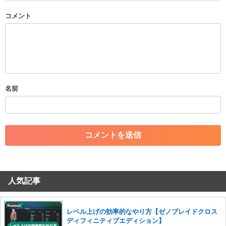
コメント
以下の書き込みを禁止とし、場合によってはコメント削除や書き込み制
限を行う可能性がございます。 あらかじめご了承ください。
・公序良俗に反する投稿
・スパムなど、記事内容と関係のない投稿
・誰かになりすます行為
・個人情報の投稿や、他者のプライバシーを侵害する投稿
名前
・一度削除された投稿を再び投稿すること
・外部サイトへの誘導や宣伝
・アカウントの売買など金銭が絡む内容の投稿
・各ゲームのネタバレを含む内容の投稿
・その他、管理者が不適切と判断した投稿
コメントの削除につきましては下記フォームより申請をいた
だけますでしょうか。
人気記事
コメントの削除を申請する
※投稿内容を確認後、順次対応さ
せていただきます。ご了承ください。
※一度削除したコメントは復元ができませんのでご注意くだ
レベル上げの効率的なやり方【ゼノブレイドクロス
さい。
ディフィニティブエディション】