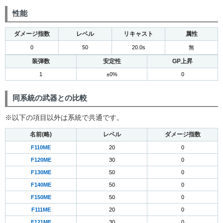
性能
ダメージ指数
レベル
リキャスト
属性
0
50
20.0s
無
装弾数
安定性
GP上昇
1
±0%
0
同系統の武器との比較
※以下の項目以外は系統で共通です。
名前(略)
レベル
ダメージ指数
F110ME
20
0
F120ME
30
0
F130ME
50
0
F140ME
50
0
F150ME
50
0
F111ME
20
0
F121ME
30
0