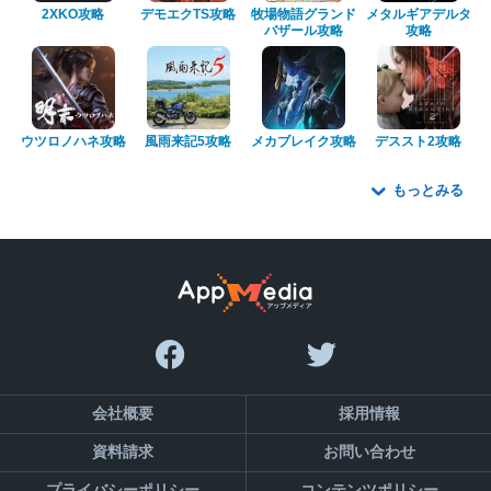
2XKO攻略
デモエクTS攻略
牧場物語グランド
メタルギアデルタ
バザール攻略
攻略
ウツロノハネ攻略
風雨来記5攻略
メカブレイク攻略
デススト2攻略
もっとみる
会社概要
採用情報
資料請求
お問い合わせ
プライバシーポリシー
コンテンツポリシー