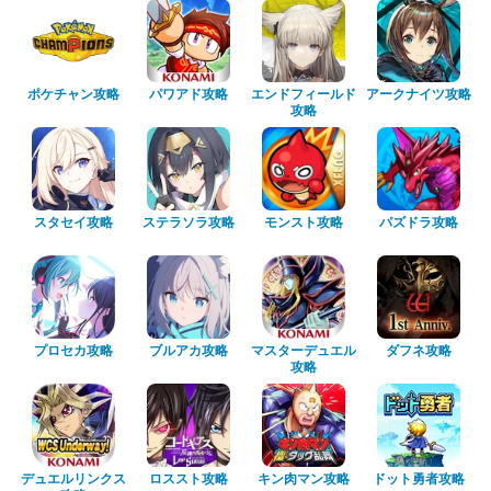
ポケチャン攻略
パワアド攻略
エンドフィールド
アークナイツ攻略
攻略
スタセイ攻略
ステラソラ攻略
モンスト攻略
パズドラ攻略
プロセカ攻略
ブルアカ攻略
マスターデュエル
ダフネ攻略
攻略
デュエルリンクス
ロススト攻略
キン肉マン攻略
ドット勇者攻略