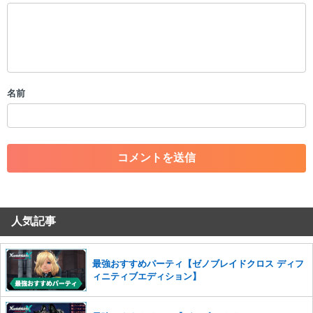
以下の書き込みを禁止とし、場合によってはコメント削除や書き込み制
限を行う可能性がございます。 あらかじめご了承ください。
・公序良俗に反する投稿
・スパムなど、記事内容と関係のない投稿
・誰かになりすます行為
・個人情報の投稿や、他者のプライバシーを侵害する投稿
名前
・一度削除された投稿を再び投稿すること
・外部サイトへの誘導や宣伝
・アカウントの売買など金銭が絡む内容の投稿
・各ゲームのネタバレを含む内容の投稿
・その他、管理者が不適切と判断した投稿
コメントの削除につきましては下記フォームより申請をいた
だけますでしょうか。
人気記事
コメントの削除を申請する
※投稿内容を確認後、順次対応さ
せていただきます。ご了承ください。
※一度削除したコメントは復元ができませんのでご注意くだ
最強おすすめパーティ【ゼノブレイドクロス ディフ
さい。
ィニティブエディション】
また、過度な利用規約の違反や、弊社に損害の及ぶ内容の書き込みがあ
った場合は、法的措置をとらせていただく場合もございますので、あら