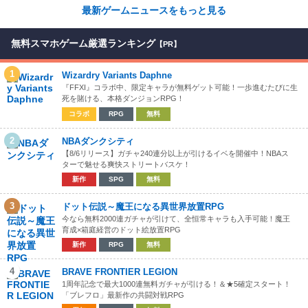
最新ゲームニュースをもっと見る
無料スマホゲーム厳選ランキング
【PR】
1
Wizardry Variants Daphne
『FFXI』コラボ中、限定キャラが無料ゲット可能！一歩進むたびに生
死を賭ける、本格ダンジョンRPG！
コラボ
RPG
無料
2
NBAダンクシティ
【8/6リリース】ガチャ240連分以上が引けるイベを開催中！NBAス
ターで魅せる爽快ストリートバスケ！
新作
SPG
無料
3
ドット伝説～魔王になる異世界放置RPG
今なら無料2000連ガチャが引けて、全恒常キャラも入手可能！魔王
育成×箱庭経営のドット絵放置RPG
新作
RPG
無料
4
BRAVE FRONTIER LEGION
1周年記念で最大1000連無料ガチャが引ける！＆★5確定スタート！
「ブレフロ」最新作の共闘対戦RPG