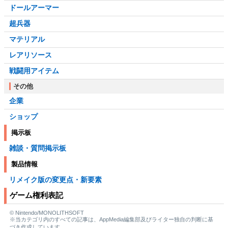
ドールアーマー
超兵器
マテリアル
レアリソース
戦闘用アイテム
その他
企業
ショップ
掲示板
雑談・質問掲示板
製品情報
リメイク版の変更点・新要素
ゲーム権利表記
© Nintendo/MONOLITHSOFT
※当カテゴリ内のすべての記事は、AppMedia編集部及びライター独自の判断に基
づき作成しています。