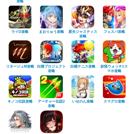
攻略
ライD攻略
まおりゅう攻略
星矢ジャスティス
フェスバ攻略
攻略
リネージュM攻略
白猫プロジェクト
白猫テニス攻略
妖怪ウォッチ1ス
攻略
マホ攻略
キノコ伝説攻略
アーチャー伝説2
いせのん攻略
スマグロ攻略
攻略