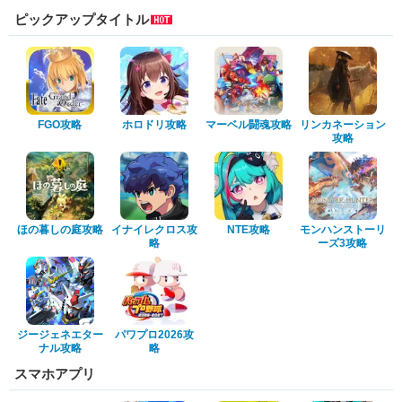
ピックアップタイトル
FGO攻略
ホロドリ攻略
マーベル闘魂攻略
リンカネーション
攻略
ほの暮しの庭攻略
イナイレクロス攻
NTE攻略
モンハンストーリ
略
ーズ3攻略
ジージェネエター
パワプロ2026攻
ナル攻略
略
スマホアプリ