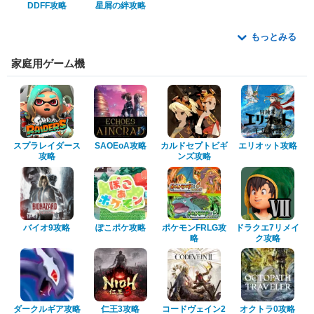
DDFF攻略
星屑の絆攻略
もっとみる
家庭用ゲーム機
スプラレイダース
SAOEoA攻略
カルドセプトビギ
エリオット攻略
攻略
ンズ攻略
バイオ9攻略
ぽこポケ攻略
ポケモンFRLG攻
ドラクエ7リメイ
略
ク攻略
ダークルギア攻略
仁王3攻略
コードヴェイン2
オクトラ0攻略