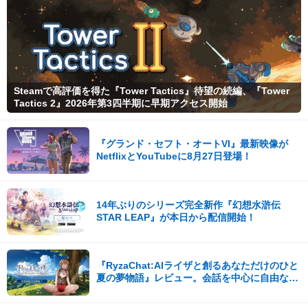
Steamで高評価を得た『Tower Tactics』待望の続編、『Tower
Tactics 2』2026年第3四半期に早期アクセス開始
『グランド・セフト・オートVI』最新映像が
NetflixとYouTubeに8月27日登場！
14年ぶりのシリーズ完全新作『幻想水滸伝
STAR LEAP』が本日から配信開始！
『RyzaChat:AIライザと創るあなただけのひと
夏の夢物語』レビュー。会話を中心に自由な冒
険を進めていくシステムはこれまでにない新鮮
な体験が楽しめる【先行プレイレポート】