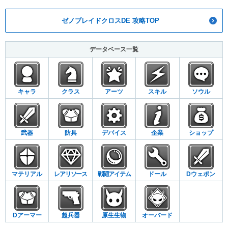
ゼノブレイドクロスDE 攻略TOP
データベース一覧
キャラ
クラス
アーツ
スキル
ソウル
武器
防具
デバイス
企業
ショップ
マテリアル
レアリソース
戦闘アイテム
ドール
Dウェポン
Dアーマー
超兵器
原生生物
オーバード