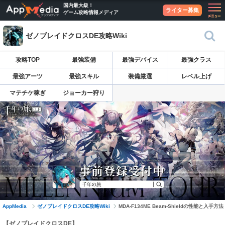
国内最大級！
ライター募集
ゲーム攻略情報メディア
ゼノブレイドクロスDE攻略Wiki
攻略TOP
最強装備
最強デバイス
最強クラス
最強アーツ
最強スキル
装備厳選
レベル上げ
マテチケ稼ぎ
ジョーカー狩り
AppMedia
ゼノブレイドクロスDE攻略Wiki
MDA-F134ME Beam-Shieldの性能と入手方法
【ゼノブレイドクロスDE】