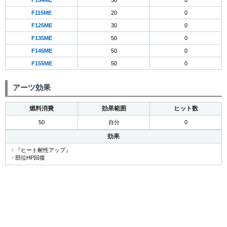
F154ME
50
0
F115ME
20
0
F125ME
30
0
F135ME
50
0
F145ME
50
0
F155ME
50
0
アーツ効果
燃料消費
効果範囲
ヒット数
50
自分
0
効果
・『ヒート耐性アップ』
・部位HP回復