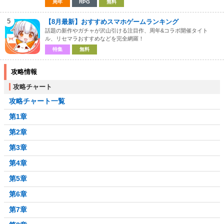
周年
RPG
無料
5
【8月最新】おすすめスマホゲームランキング
話題の新作やガチャが沢山引ける注目作、周年&コラボ開催タイト
ル、リセマラおすすめなどを完全網羅！
特集
無料
攻略情報
攻略チャート
攻略チャート一覧
第1章
第2章
第3章
第4章
第5章
第6章
第7章