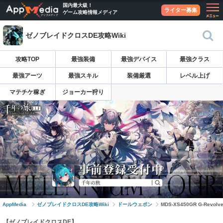
国内最大級！
ライター募集
ゲーム攻略情報メディア
ゼノブレイドクロスDE攻略Wiki
攻略TOP
最強装備
最強デバイス
最強クラス
最強アーツ
最強スキル
装備厳選
レベル上げ
マテチケ稼ぎ
ジョーカー狩り
AppMedia
ゼノブレイドクロスDE攻略Wiki
ドールウェポン
MDS-XS450GR G-Revolve
【ゼノブレイドクロスDE】