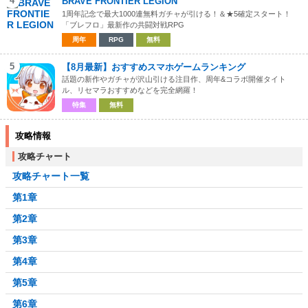
4
BRAVE FRONTIER LEGION
1周年記念で最大1000連無料ガチャが引ける！＆★5確定スタート！
「ブレフロ」最新作の共闘対戦RPG
周年
RPG
無料
5
【8月最新】おすすめスマホゲームランキング
話題の新作やガチャが沢山引ける注目作、周年&コラボ開催タイト
ル、リセマラおすすめなどを完全網羅！
特集
無料
攻略情報
攻略チャート
攻略チャート一覧
第1章
第2章
第3章
第4章
第5章
第6章