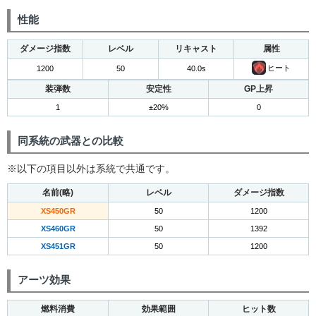
性能
ダメージ指数
レベル
リキャスト
属性
ヒート
1200
50
40.0s
装弾数
安定性
GP上昇
1
±20%
0
同系統の武器との比較
※以下の項目以外は系統で共通です。
名前(略)
レベル
ダメージ指数
XS450GR
50
1200
XS460GR
50
1392
XS451GR
50
1200
アーツ効果
燃料消費
効果範囲
ヒット数