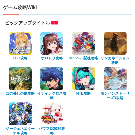
ゲーム攻略Wiki
ピックアップタイトル
FGO攻略
ホロドリ攻略
マーベル闘魂攻略
リンカネーション
攻略
ほの暮しの庭攻略
イナイレクロス攻
NTE攻略
モンハンストーリ
略
ーズ3攻略
ジージェネエター
パワプロ2026攻
ナル攻略
略