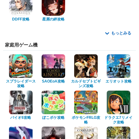
DDFF攻略
星屑の絆攻略
もっとみる
家庭用ゲーム機
スプラレイダース
SAOEoA攻略
カルドセプトビギ
エリオット攻略
攻略
ンズ攻略
バイオ9攻略
ぽこポケ攻略
ポケモンFRLG攻
ドラクエ7リメイ
略
ク攻略