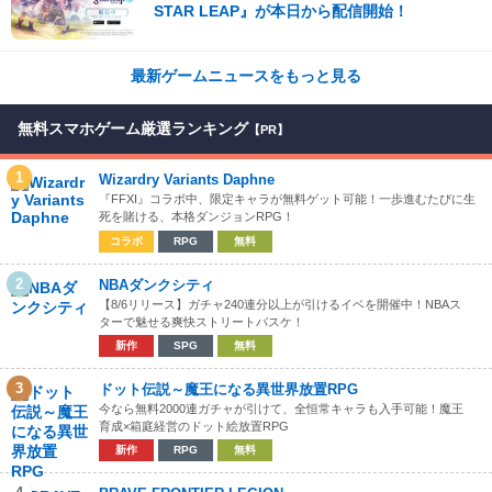
STAR LEAP』が本日から配信開始！
最新ゲームニュースをもっと見る
無料スマホゲーム厳選ランキング
【PR】
1
Wizardry Variants Daphne
『FFXI』コラボ中、限定キャラが無料ゲット可能！一歩進むたびに生
死を賭ける、本格ダンジョンRPG！
コラボ
RPG
無料
2
NBAダンクシティ
【8/6リリース】ガチャ240連分以上が引けるイベを開催中！NBAス
ターで魅せる爽快ストリートバスケ！
新作
SPG
無料
3
ドット伝説～魔王になる異世界放置RPG
今なら無料2000連ガチャが引けて、全恒常キャラも入手可能！魔王
育成×箱庭経営のドット絵放置RPG
新作
RPG
無料