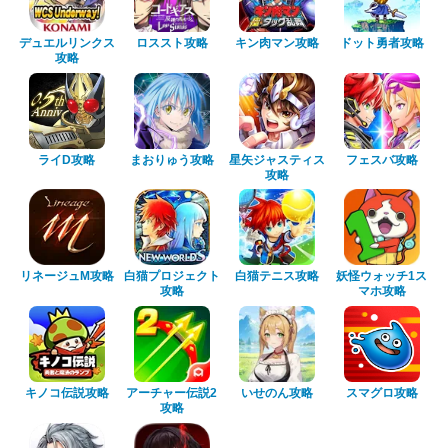
デュエルリンクス
ロススト攻略
キン肉マン攻略
ドット勇者攻略
攻略
ライD攻略
まおりゅう攻略
星矢ジャスティス
フェスバ攻略
攻略
リネージュM攻略
白猫プロジェクト
白猫テニス攻略
妖怪ウォッチ1ス
攻略
マホ攻略
キノコ伝説攻略
アーチャー伝説2
いせのん攻略
スマグロ攻略
攻略