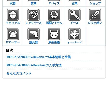
武器
防具
デバイス
企業
ショップ
マテリアル
レアリソース
戦闘アイテム
ドール
Dウェポン
Dアーマー
超兵器
原生生物
オーバード
目次
MDS-XS450GR G-Revolverの基本情報と性能
MDS-XS450GR G-Revolverの入手方法
みんなのコメント