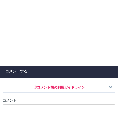
コメントする
コメント欄の利用ガイドライン
コメント
以下の書き込みを禁止とし、場合によってはコメント削除や書き込み制
限を行う可能性がございます。 あらかじめご了承ください。