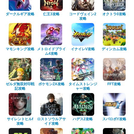
ダークルギア攻略
仁王3攻略
コードヴェイン2
オクトラ0攻略
攻略
マモンキング攻略
メトロイドプライ
イナイレV攻略
ディンカム攻略
ム4攻略
ゼルダ無双封印戦
ポケモンZA攻略
タイムストレンジ
FFT攻略
記攻略
ャー攻略
サイレントヒルf
ロストソウルアサ
ハデス2攻略
スパロボY攻略
攻略
イド攻略