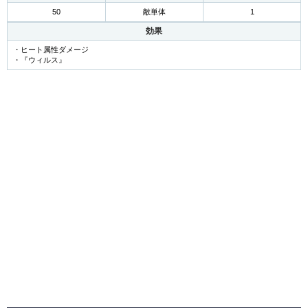
50
敵単体
1
効果
・ヒート属性ダメージ
・『ウィルス』