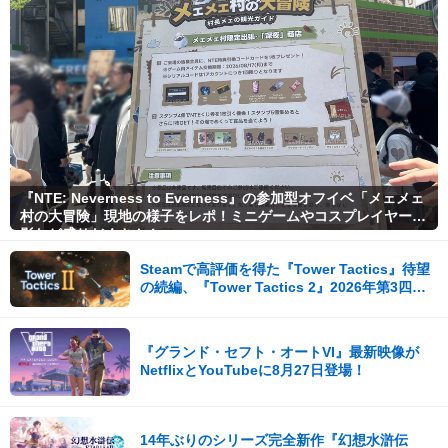
『NTE: Neverness to Everness』の参加型オフイベ「メェメェ
村の大冒険」現地の様子をレポ！ミニゲームやコスプレイヤー撮
影など盛りだくさん！
Steamで高評価を得た『Tower Tactics』待望
の続編、『Tower Tactics 2』2026年第3四半
期に早期アクセス開始
『グランド・セフト・オートVI』最新映像が
NetflixとYouTubeに8月27日登場！
14年ぶりのシリーズ完全新作『幻想水滸伝