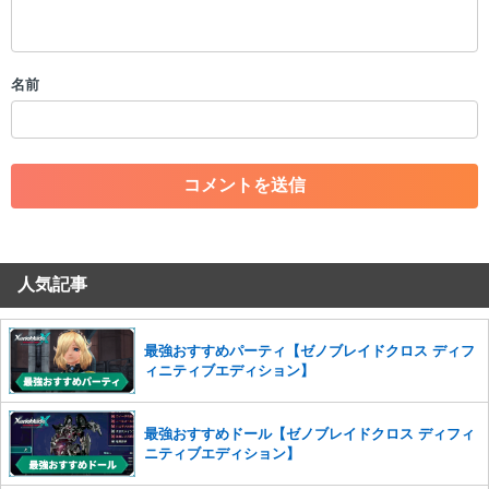
・公序良俗に反する投稿
・スパムなど、記事内容と関係のない投稿
・誰かになりすます行為
・個人情報の投稿や、他者のプライバシーを侵害する投稿
名前
・一度削除された投稿を再び投稿すること
・外部サイトへの誘導や宣伝
・アカウントの売買など金銭が絡む内容の投稿
・各ゲームのネタバレを含む内容の投稿
・その他、管理者が不適切と判断した投稿
コメントの削除につきましては下記フォームより申請をいた
だけますでしょうか。
人気記事
コメントの削除を申請する
※投稿内容を確認後、順次対応さ
せていただきます。ご了承ください。
※一度削除したコメントは復元ができませんのでご注意くだ
最強おすすめパーティ【ゼノブレイドクロス ディフ
さい。
ィニティブエディション】
また、過度な利用規約の違反や、弊社に損害の及ぶ内容の書き込みがあ
った場合は、法的措置をとらせていただく場合もございますので、あら
最強おすすめドール【ゼノブレイドクロス ディフィ
かじめご理解くださいませ。
ニティブエディション】