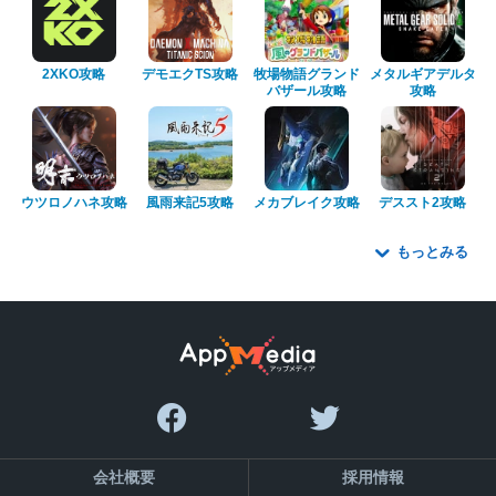
2XKO攻略
デモエクTS攻略
牧場物語グランド
メタルギアデルタ
バザール攻略
攻略
ウツロノハネ攻略
風雨来記5攻略
メカブレイク攻略
デススト2攻略
もっとみる
会社概要
採用情報