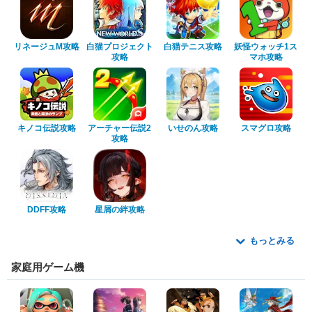
リネージュM攻略
白猫プロジェクト
白猫テニス攻略
妖怪ウォッチ1ス
攻略
マホ攻略
キノコ伝説攻略
アーチャー伝説2
いせのん攻略
スマグロ攻略
攻略
DDFF攻略
星屑の絆攻略
もっとみる
家庭用ゲーム機