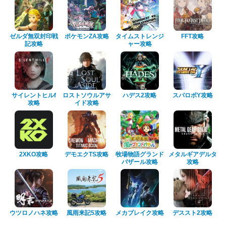
ゼルダ無双封印戦
ポケモンZA攻略
タイムストレンジ
FFT攻略
記攻略
ャー攻略
サイレントヒルf
ロストソウルアサ
ハデス2攻略
スパロボY攻略
攻略
イド攻略
2XKO攻略
デモエクTS攻略
牧場物語グランド
メタルギアデルタ
バザール攻略
攻略
ウツロノハネ攻略
風雨来記5攻略
メカブレイク攻略
デススト2攻略