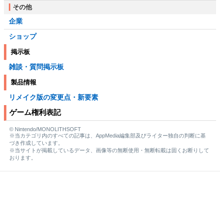
その他
企業
ショップ
掲示板
雑談・質問掲示板
製品情報
リメイク版の変更点・新要素
ゲーム権利表記
© Nintendo/MONOLITHSOFT
※当カテゴリ内のすべての記事は、AppMedia編集部及びライター独自の判断に基
づき作成しています。
※当サイトが掲載しているデータ、画像等の無断使用・無断転載は固くお断りして
おります。