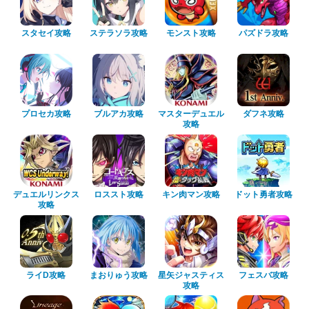
スタセイ攻略
ステラソラ攻略
モンスト攻略
パズドラ攻略
プロセカ攻略
ブルアカ攻略
マスターデュエル
ダフネ攻略
攻略
デュエルリンクス
ロススト攻略
キン肉マン攻略
ドット勇者攻略
攻略
ライD攻略
まおりゅう攻略
星矢ジャスティス
フェスバ攻略
攻略