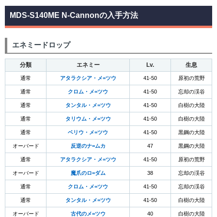
MDS-S140ME N-Cannonの入手方法
エネミードロップ
分類
エネミー
Lv.
生息
通常
アタラクシア・メ=ツウ
41-50
原初の荒野
通常
クロム・メ=ツウ
41-50
忘却の渓谷
通常
タンタル・メ=ツウ
41-50
白樹の大陸
通常
タリウム・メ=ツウ
41-50
白樹の大陸
通常
ベリウ・メ=ツウ
41-50
黒鋼の大陸
オーバード
反逆のナ=ムカ
47
黒鋼の大陸
通常
アタラクシア・メ=ツウ
41-50
原初の荒野
オーバード
魔爪のロ=ダム
38
忘却の渓谷
通常
クロム・メ=ツウ
41-50
忘却の渓谷
通常
タンタル・メ=ツウ
41-50
白樹の大陸
オーバード
古代のメ=ツウ
40
白樹の大陸