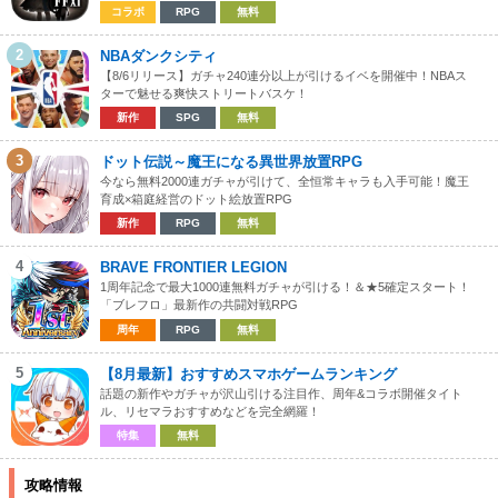
コラボ
RPG
無料
2
NBAダンクシティ
【8/6リリース】ガチャ240連分以上が引けるイベを開催中！NBAス
ターで魅せる爽快ストリートバスケ！
新作
SPG
無料
3
ドット伝説～魔王になる異世界放置RPG
今なら無料2000連ガチャが引けて、全恒常キャラも入手可能！魔王
育成×箱庭経営のドット絵放置RPG
新作
RPG
無料
4
BRAVE FRONTIER LEGION
1周年記念で最大1000連無料ガチャが引ける！＆★5確定スタート！
「ブレフロ」最新作の共闘対戦RPG
周年
RPG
無料
5
【8月最新】おすすめスマホゲームランキング
話題の新作やガチャが沢山引ける注目作、周年&コラボ開催タイト
ル、リセマラおすすめなどを完全網羅！
特集
無料
攻略情報