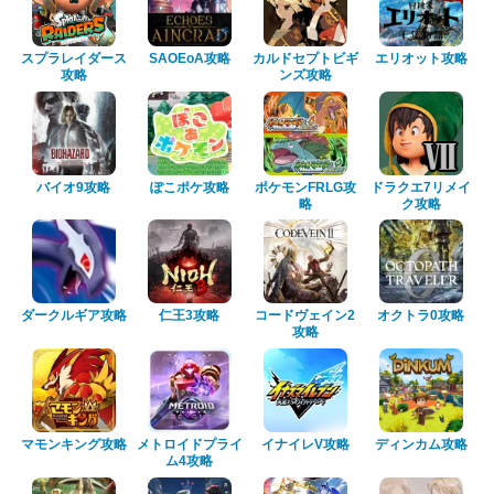
スプラレイダース
SAOEoA攻略
カルドセプトビギ
エリオット攻略
攻略
ンズ攻略
バイオ9攻略
ぽこポケ攻略
ポケモンFRLG攻
ドラクエ7リメイ
略
ク攻略
ダークルギア攻略
仁王3攻略
コードヴェイン2
オクトラ0攻略
攻略
マモンキング攻略
メトロイドプライ
イナイレV攻略
ディンカム攻略
ム4攻略