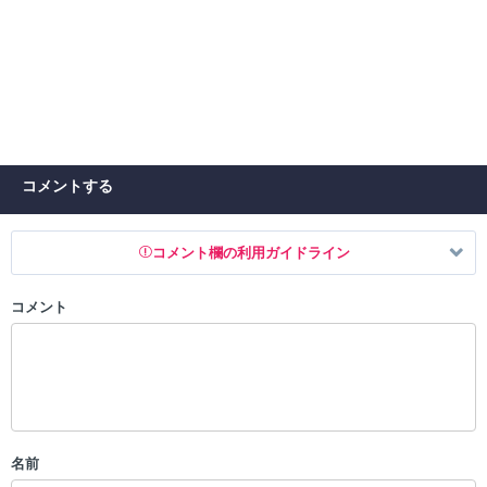
コメントする
コメント欄の利用ガイドライン
コメント
以下の書き込みを禁止とし、場合によってはコメント削除や書き込み制
限を行う可能性がございます。 あらかじめご了承ください。
・公序良俗に反する投稿
・スパムなど、記事内容と関係のない投稿
・誰かになりすます行為
・個人情報の投稿や、他者のプライバシーを侵害する投稿
名前
・一度削除された投稿を再び投稿すること