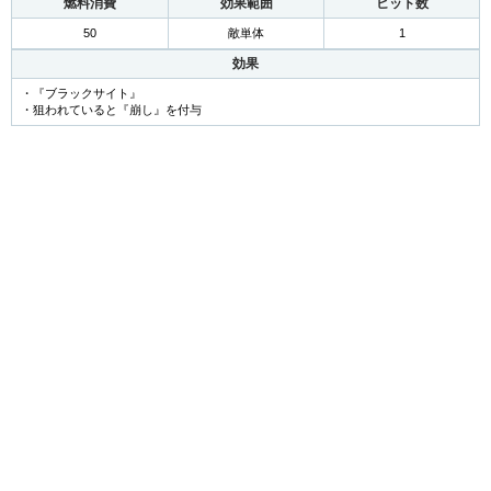
燃料消費
効果範囲
ヒット数
50
敵単体
1
効果
・『ブラックサイト』
・狙われていると『崩し』を付与