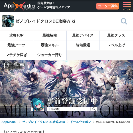
国内最大級！
ライター募集
ゲーム攻略情報メディア
ゼノブレイドクロスDE攻略Wiki
攻略TOP
最強装備
最強デバイス
最強クラス
最強アーツ
最強スキル
装備厳選
レベル上げ
マテチケ稼ぎ
ジョーカー狩り
AppMedia
ゼノブレイドクロスDE攻略Wiki
ドールウェポン
MDS-S140ME N-Cannon
【ゼノブレイドクロスDE】