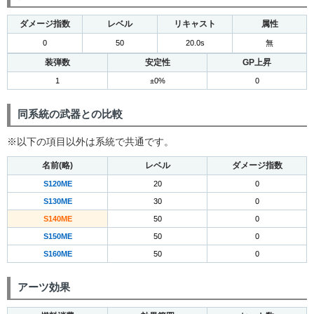
ダメージ指数
レベル
リキャスト
属性
0
50
20.0s
無
装弾数
安定性
GP上昇
1
±0%
0
同系統の武器との比較
※以下の項目以外は系統で共通です。
名前(略)
レベル
ダメージ指数
S120ME
20
0
S130ME
30
0
S140ME
50
0
S150ME
50
0
S160ME
50
0
アーツ効果