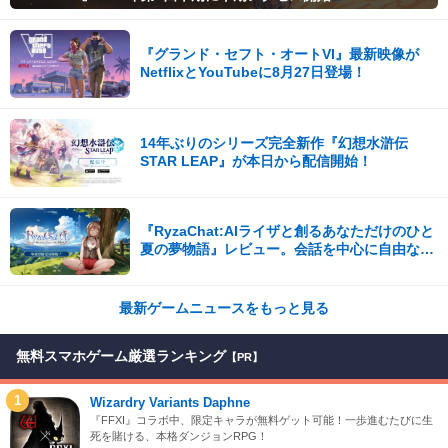
『グランド・セフト・オートVI』最新映像が
NetflixとYouTubeに8月27日登場！
14年ぶりのシリーズ完全新作『幻想水滸伝
STAR LEAP』が本日から配信開始！
『RyzaChat:AIライザと創るあなただけのひと
夏の夢物語』レビュー。会話を中心に自由な冒
険を進めていくシステムはこれまでにない新鮮
な体験が楽しめる【先行プレイレポート】
最新ゲームニュースをもっと見る
無料スマホゲーム厳選ランキング
【PR】
1
Wizardry Variants Daphne
『FFXI』コラボ中、限定キャラが無料ゲット可能！一歩進むたびに生
死を賭ける、本格ダンジョンRPG！