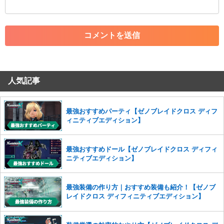
・外部サイトへの誘導や宣伝
・アカウントの売買など金銭が絡む内容の投稿
・各ゲームのネタバレを含む内容の投稿
・その他、管理者が不適切と判断した投稿
コメントの削除につきましては下記フォームより申請をいた
だけますでしょうか。
人気記事
コメントの削除を申請する
※投稿内容を確認後、順次対応さ
せていただきます。ご了承ください。
※一度削除したコメントは復元ができませんのでご注意くだ
最強おすすめパーティ【ゼノブレイドクロス ディフ
さい。
ィニティブエディション】
また、過度な利用規約の違反や、弊社に損害の及ぶ内容の書き込みがあ
った場合は、法的措置をとらせていただく場合もございますので、あら
最強おすすめドール【ゼノブレイドクロス ディフィ
かじめご理解くださいませ。
ニティブエディション】
最強装備の作り方｜おすすめ装備も紹介！【ゼノブ
レイドクロス ディフィニティブエディション】