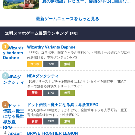
夏の夢物語』レビュー。会話を中心に自由な冒
険を進めていくシステムはこれまでにない新鮮
な体験が楽しめる【先行プレイレポート】
最新ゲームニュースをもっと見る
無料スマホゲーム厳選ランキング
【PR】
1
Wizardry Variants Daphne
『FFXI』コラボ中、限定キャラが無料ゲット可能！一歩進むたびに生
死を賭ける、本格ダンジョンRPG！
コラボ
RPG
無料
2
NBAダンクシティ
【8/6リリース】ガチャ240連分以上が引けるイベを開催中！NBAス
ターで魅せる爽快ストリートバスケ！
新作
SPG
無料
3
ドット伝説～魔王になる異世界放置RPG
今なら無料2000連ガチャが引けて、全恒常キャラも入手可能！魔王
育成×箱庭経営のドット絵放置RPG
新作
RPG
無料
4
BRAVE FRONTIER LEGION