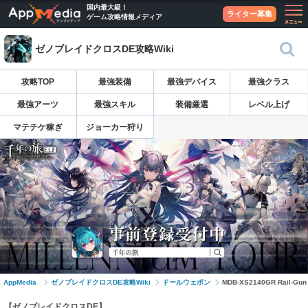
国内最大級！
ライター募集
ゲーム攻略情報メディア
ゼノブレイドクロスDE攻略Wiki
攻略TOP
最強装備
最強デバイス
最強クラス
最強アーツ
最強スキル
装備厳選
レベル上げ
マテチケ稼ぎ
ジョーカー狩り
AppMedia
ゼノブレイドクロスDE攻略Wiki
ドールウェポン
MDB-XS2140GR Rail-Gun
【ゼノブレイドクロスDE】