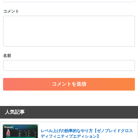
コメント
以下の書き込みを禁止とし、場合によってはコメント削除や書き込み制
限を行う可能性がございます。 あらかじめご了承ください。
・公序良俗に反する投稿
・スパムなど、記事内容と関係のない投稿
・誰かになりすます行為
・個人情報の投稿や、他者のプライバシーを侵害する投稿
名前
・一度削除された投稿を再び投稿すること
・外部サイトへの誘導や宣伝
・アカウントの売買など金銭が絡む内容の投稿
・各ゲームのネタバレを含む内容の投稿
・その他、管理者が不適切と判断した投稿
コメントの削除につきましては下記フォームより申請をいた
だけますでしょうか。
人気記事
コメントの削除を申請する
※投稿内容を確認後、順次対応さ
せていただきます。ご了承ください。
※一度削除したコメントは復元ができませんのでご注意くだ
レベル上げの効率的なやり方【ゼノブレイドクロス
さい。
ディフィニティブエディション】