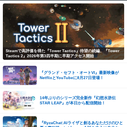
Steamで高評価を得た『Tower Tactics』待望の続編、『Tower
Tactics 2』2026年第3四半期に早期アクセス開始
『グランド・セフト・オートVI』最新映像が
NetflixとYouTubeに8月27日登場！
14年ぶりのシリーズ完全新作『幻想水滸伝
STAR LEAP』が本日から配信開始！
『RyzaChat:AIライザと創るあなただけのひと