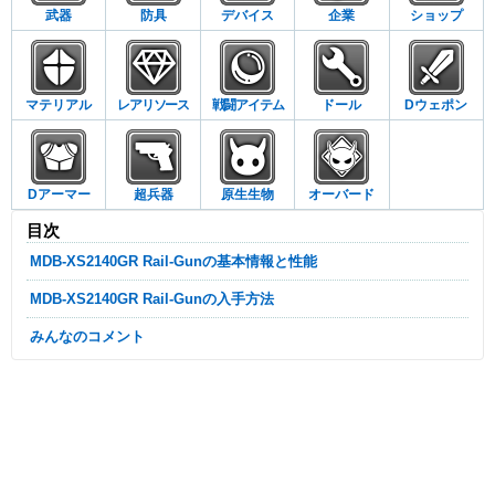
武器
防具
デバイス
企業
ショップ
マテリアル
レアリソース
戦闘アイテム
ドール
Dウェポン
Dアーマー
超兵器
原生生物
オーバード
目次
MDB-XS2140GR Rail-Gunの基本情報と性能
MDB-XS2140GR Rail-Gunの入手方法
みんなのコメント