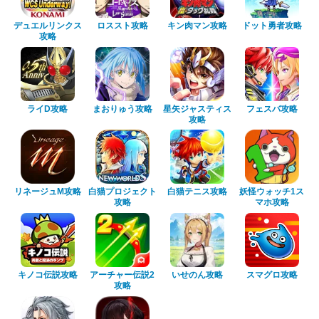
デュエルリンクス
ロススト攻略
キン肉マン攻略
ドット勇者攻略
攻略
ライD攻略
まおりゅう攻略
星矢ジャスティス
フェスバ攻略
攻略
リネージュM攻略
白猫プロジェクト
白猫テニス攻略
妖怪ウォッチ1ス
攻略
マホ攻略
キノコ伝説攻略
アーチャー伝説2
いせのん攻略
スマグロ攻略
攻略