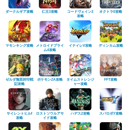
ダークルギア攻略
仁王3攻略
コードヴェイン2
オクトラ0攻略
攻略
マモンキング攻略
メトロイドプライ
イナイレV攻略
ディンカム攻略
ム4攻略
ゼルダ無双封印戦
ポケモンZA攻略
タイムストレンジ
FFT攻略
記攻略
ャー攻略
サイレントヒルf
ロストソウルアサ
ハデス2攻略
スパロボY攻略
攻略
イド攻略