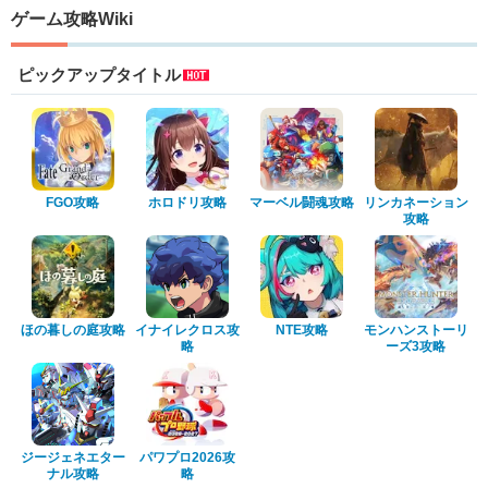
ゲーム攻略Wiki
ピックアップタイトル
FGO攻略
ホロドリ攻略
マーベル闘魂攻略
リンカネーション
攻略
ほの暮しの庭攻略
イナイレクロス攻
NTE攻略
モンハンストーリ
略
ーズ3攻略
ジージェネエター
パワプロ2026攻
ナル攻略
略