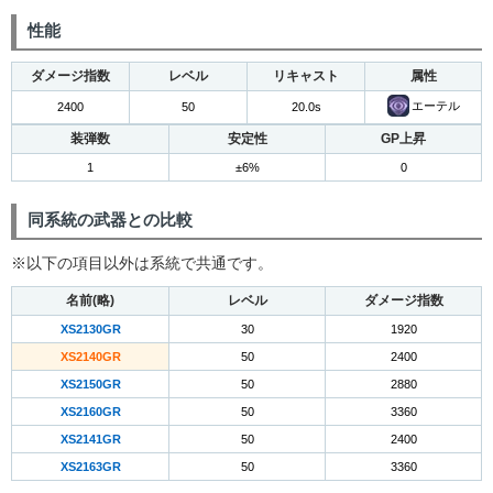
性能
ダメージ指数
レベル
リキャスト
属性
エーテル
2400
50
20.0s
装弾数
安定性
GP上昇
1
±6%
0
同系統の武器との比較
※以下の項目以外は系統で共通です。
名前(略)
レベル
ダメージ指数
XS2130GR
30
1920
XS2140GR
50
2400
XS2150GR
50
2880
XS2160GR
50
3360
XS2141GR
50
2400
XS2163GR
50
3360