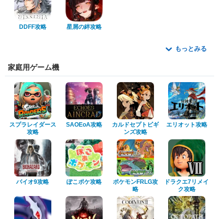
DDFF攻略
星屑の絆攻略
もっとみる
家庭用ゲーム機
スプラレイダース
SAOEoA攻略
カルドセプトビギ
エリオット攻略
攻略
ンズ攻略
バイオ9攻略
ぽこポケ攻略
ポケモンFRLG攻
ドラクエ7リメイ
略
ク攻略