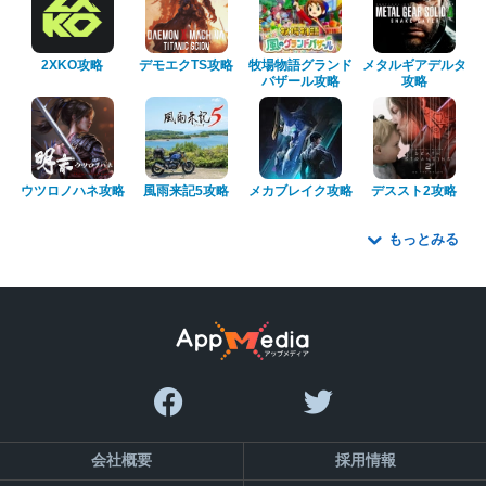
2XKO攻略
デモエクTS攻略
牧場物語グランド
メタルギアデルタ
バザール攻略
攻略
ウツロノハネ攻略
風雨来記5攻略
メカブレイク攻略
デススト2攻略
もっとみる
会社概要
採用情報