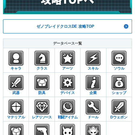
ゼノブレイドクロスDE 攻略TOP
データベース一覧
キャラ
クラス
アーツ
スキル
ソウル
武器
防具
デバイス
企業
ショップ
マテリアル
レアリソース
戦闘アイテム
ドール
Dウェポン