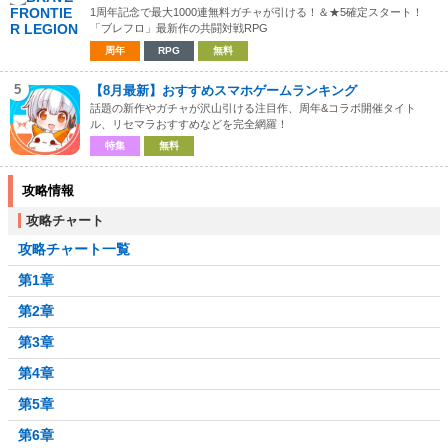
1周年記念で最大1000連無料ガチャが引ける！＆★5確定スタート！
「ブレフロ」最新作の共闘対戦RPG
周年
RPG
無料
5
【8月最新】おすすめスマホゲームランキング
話題の新作やガチャが沢山引ける注目作、周年&コラボ開催タイト
ル、リセマラおすすめなどを完全網羅！
特集
無料
攻略情報
攻略チャート
攻略チャート一覧
第1章
第2章
第3章
第4章
第5章
第6章