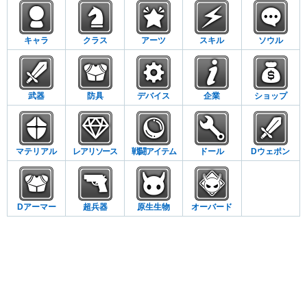
キャラ
クラス
アーツ
スキル
ソウル
武器
防具
デバイス
企業
ショップ
マテリアル
レアリソース
戦闘アイテム
ドール
Dウェポン
Dアーマー
超兵器
原生生物
オーバード