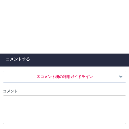
コメントする
コメント欄の利用ガイドライン
コメント
以下の書き込みを禁止とし、場合によってはコメント削除や書き込み制
限を行う可能性がございます。 あらかじめご了承ください。
・公序良俗に反する投稿
・スパムなど、記事内容と関係のない投稿
・誰かになりすます行為
・個人情報の投稿や、他者のプライバシーを侵害する投稿