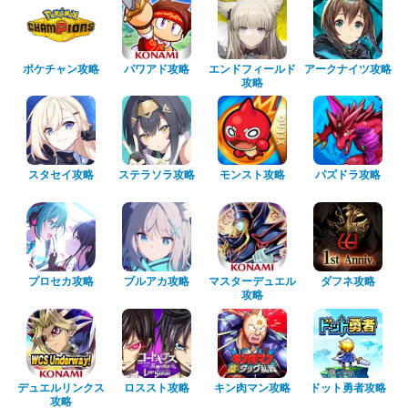
ポケチャン攻略
パワアド攻略
エンドフィールド
アークナイツ攻略
攻略
スタセイ攻略
ステラソラ攻略
モンスト攻略
パズドラ攻略
プロセカ攻略
ブルアカ攻略
マスターデュエル
ダフネ攻略
攻略
デュエルリンクス
ロススト攻略
キン肉マン攻略
ドット勇者攻略
攻略