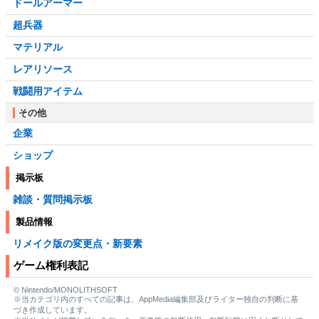
ドールアーマー
超兵器
マテリアル
レアリソース
戦闘用アイテム
その他
企業
ショップ
掲示板
雑談・質問掲示板
製品情報
リメイク版の変更点・新要素
ゲーム権利表記
© Nintendo/MONOLITHSOFT
※当カテゴリ内のすべての記事は、AppMedia編集部及びライター独自の判断に基
づき作成しています。