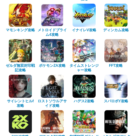
マモンキング攻略
メトロイドプライ
イナイレV攻略
ディンカム攻略
ム4攻略
ゼルダ無双封印戦
ポケモンZA攻略
タイムストレンジ
FFT攻略
記攻略
ャー攻略
サイレントヒルf
ロストソウルアサ
ハデス2攻略
スパロボY攻略
攻略
イド攻略