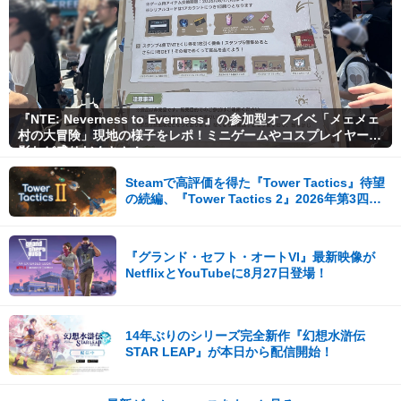
『NTE: Neverness to Everness』の参加型オフイベ「メェメェ
村の大冒険」現地の様子をレポ！ミニゲームやコスプレイヤー撮
影など盛りだくさん！
Steamで高評価を得た『Tower Tactics』待望
の続編、『Tower Tactics 2』2026年第3四半
期に早期アクセス開始
『グランド・セフト・オートVI』最新映像が
NetflixとYouTubeに8月27日登場！
14年ぶりのシリーズ完全新作『幻想水滸伝
STAR LEAP』が本日から配信開始！