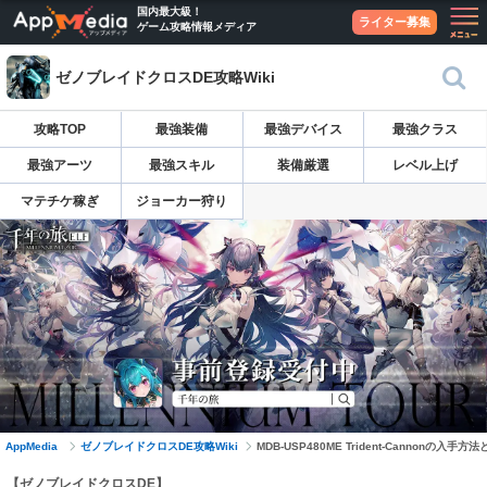
国内最大級！
ライター募集
ゲーム攻略情報メディア
ゼノブレイドクロスDE攻略Wiki
攻略TOP
最強装備
最強デバイス
最強クラス
最強アーツ
最強スキル
装備厳選
レベル上げ
マテチケ稼ぎ
ジョーカー狩り
AppMedia
ゼノブレイドクロスDE攻略Wiki
MDB-USP480ME Trident-Cannonの入手
【ゼノブレイドクロスDE】