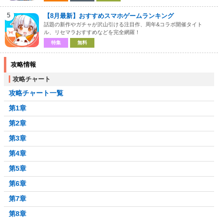
5
【8月最新】おすすめスマホゲームランキング
話題の新作やガチャが沢山引ける注目作、周年&コラボ開催タイト
ル、リセマラおすすめなどを完全網羅！
特集
無料
攻略情報
攻略チャート
攻略チャート一覧
第1章
第2章
第3章
第4章
第5章
第6章
第7章
第8章