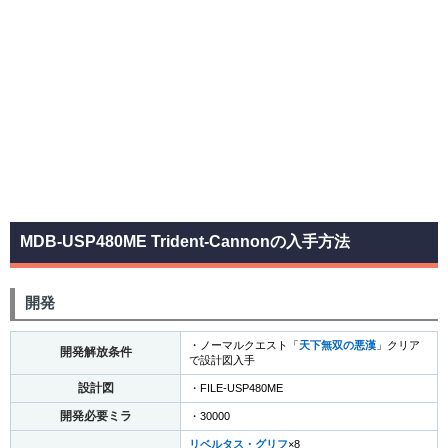
MDB-USP480ME Trident-Cannonの入手方法
開発
・ノーマルクエスト「
天下無双の悪漢
」クリア
開発解放条件
で設計図入手
設計図
・FILE-USP480ME
開発必要ミラ
・30000
リベルタス・グリフ
×8