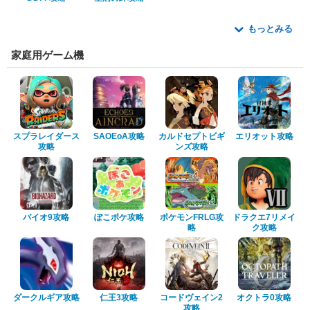
もっとみる
家庭用ゲーム機
スプラレイダース
SAOEoA攻略
カルドセプトビギ
エリオット攻略
攻略
ンズ攻略
バイオ9攻略
ぽこポケ攻略
ポケモンFRLG攻
ドラクエ7リメイ
略
ク攻略
ダークルギア攻略
仁王3攻略
コードヴェイン2
オクトラ0攻略
攻略