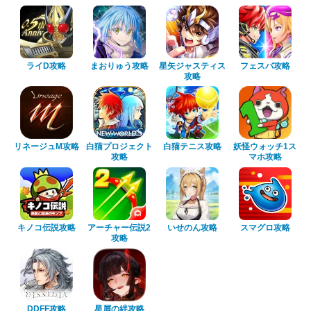
ライD攻略
まおりゅう攻略
星矢ジャスティス
フェスバ攻略
攻略
リネージュM攻略
白猫プロジェクト
白猫テニス攻略
妖怪ウォッチ1ス
攻略
マホ攻略
キノコ伝説攻略
アーチャー伝説2
いせのん攻略
スマグロ攻略
攻略
DDFF攻略
星屑の絆攻略