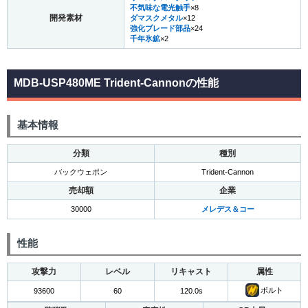
不気味な電光触手
×8
開発素材
ダマスクメタル
×12
強化ブレード部品
×24
千年氷鉱
×2
MDB-USP480ME Trident-Cannonの性能
基本情報
分類
種別
バックウェポン
Trident-Cannon
売却額
企業
30000
メレデス＆コー
性能
攻撃力
レベル
リキャスト
属性
ボルト
93600
60
120.0s