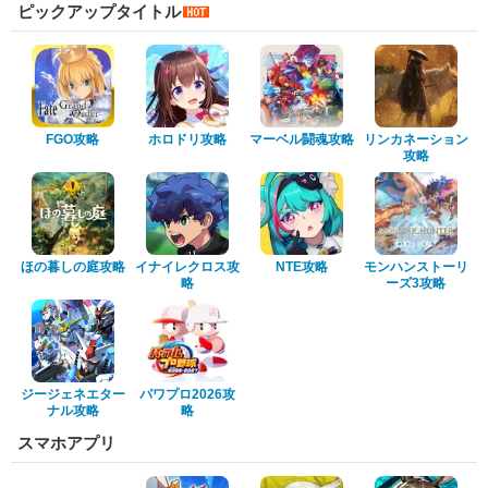
ピックアップタイトル
FGO攻略
ホロドリ攻略
マーベル闘魂攻略
リンカネーション
攻略
ほの暮しの庭攻略
イナイレクロス攻
NTE攻略
モンハンストーリ
略
ーズ3攻略
ジージェネエター
パワプロ2026攻
ナル攻略
略
スマホアプリ