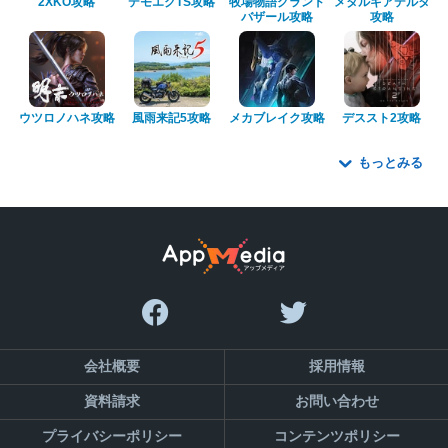
2XKO攻略
デモエクTS攻略
牧場物語グランド
メタルギアデルタ
バザール攻略
攻略
ウツロノハネ攻略
風雨来記5攻略
メカブレイク攻略
デススト2攻略
もっとみる
会社概要
採用情報
資料請求
お問い合わせ
プライバシーポリシー
コンテンツポリシー