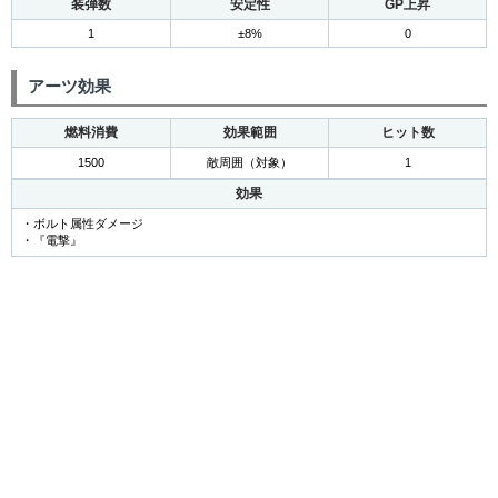
装弾数
安定性
GP上昇
1
±8%
0
アーツ効果
燃料消費
効果範囲
ヒット数
1500
敵周囲（対象）
1
効果
・ボルト属性ダメージ
・『電撃』