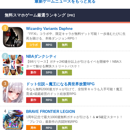
最新ゲームニュースをもっと見る
無料スマホゲーム厳選ランキング
【PR】
1
Wizardry Variants Daphne
『FFXI』コラボ中、限定キャラが無料ゲット可能！一歩進むたびに生
死を賭ける、本格ダンジョンRPG！
コラボ
RPG
無料
2
NBAダンクシティ
【8/6リリース】ガチャ240連分以上が引けるイベを開催中！NBAス
ターで魅せる爽快ストリートバスケ！
新作
SPG
無料
3
ドット伝説～魔王になる異世界放置RPG
今なら無料2000連ガチャが引けて、全恒常キャラも入手可能！魔王
育成×箱庭経営のドット絵放置RPG
新作
RPG
無料
4
BRAVE FRONTIER LEGION
1周年記念で最大1000連無料ガチャが引ける！＆★5確定スタート！
「ブレフロ」最新作の共闘対戦RPG
周年
RPG
無料