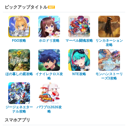
ピックアップタイトル
FGO攻略
ホロドリ攻略
マーベル闘魂攻略
リンカネーション
攻略
ほの暮しの庭攻略
イナイレクロス攻
NTE攻略
モンハンストーリ
略
ーズ3攻略
ジージェネエター
パワプロ2026攻
ナル攻略
略
スマホアプリ