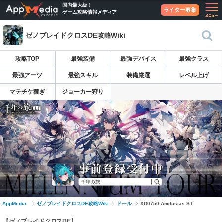
国内最大級！
ライター募集
ゲーム攻略情報メディア
ゼノブレイドクロスDE攻略Wiki
攻略TOP
最強装備
最強デバイス
最強クラス
最強アーツ
最強スキル
装備厳選
レベル上げ
マテチケ稼ぎ
ジョーカー狩り
AppMedia
ゼノブレイドクロスDE攻略Wiki
ドール
XD0750 Amdusias.ST
【ゼノブレイドクロスDE】