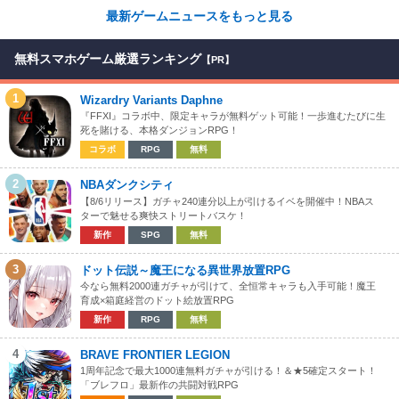
最新ゲームニュースをもっと見る
無料スマホゲーム厳選ランキング
【PR】
1
Wizardry Variants Daphne
『FFXI』コラボ中、限定キャラが無料ゲット可能！一歩進むたびに生
死を賭ける、本格ダンジョンRPG！
コラボ
RPG
無料
2
NBAダンクシティ
【8/6リリース】ガチャ240連分以上が引けるイベを開催中！NBAス
ターで魅せる爽快ストリートバスケ！
新作
SPG
無料
3
ドット伝説～魔王になる異世界放置RPG
今なら無料2000連ガチャが引けて、全恒常キャラも入手可能！魔王
育成×箱庭経営のドット絵放置RPG
新作
RPG
無料
4
BRAVE FRONTIER LEGION
1周年記念で最大1000連無料ガチャが引ける！＆★5確定スタート！
「ブレフロ」最新作の共闘対戦RPG