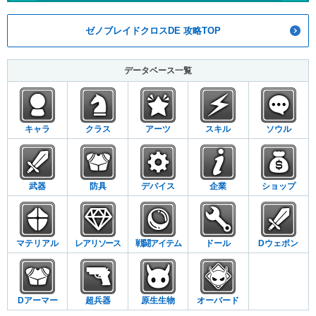
ゼノブレイドクロスDE 攻略TOP
データベース一覧
キャラ
クラス
アーツ
スキル
ソウル
武器
防具
デバイス
企業
ショップ
マテリアル
レアリソース
戦闘アイテム
ドール
Dウェポン
Dアーマー
超兵器
原生生物
オーバード