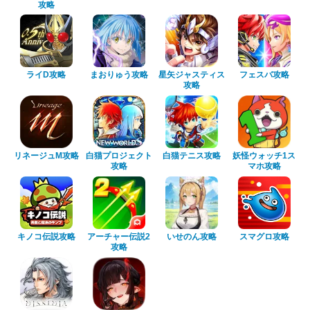
攻略
ライD攻略
まおりゅう攻略
星矢ジャスティス
フェスバ攻略
攻略
リネージュM攻略
白猫プロジェクト
白猫テニス攻略
妖怪ウォッチ1ス
攻略
マホ攻略
キノコ伝説攻略
アーチャー伝説2
いせのん攻略
スマグロ攻略
攻略