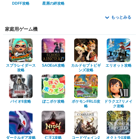
DDFF攻略
星屑の絆攻略
もっとみる
家庭用ゲーム機
スプラレイダース
SAOEoA攻略
カルドセプトビギ
エリオット攻略
攻略
ンズ攻略
バイオ9攻略
ぽこポケ攻略
ポケモンFRLG攻
ドラクエ7リメイ
略
ク攻略
ダークルギア攻略
仁王3攻略
コードヴェイン2
オクトラ0攻略