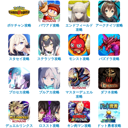
ポケチャン攻略
パワアド攻略
エンドフィールド
アークナイツ攻略
攻略
スタセイ攻略
ステラソラ攻略
モンスト攻略
パズドラ攻略
プロセカ攻略
ブルアカ攻略
マスターデュエル
ダフネ攻略
攻略
デュエルリンクス
ロススト攻略
キン肉マン攻略
ドット勇者攻略