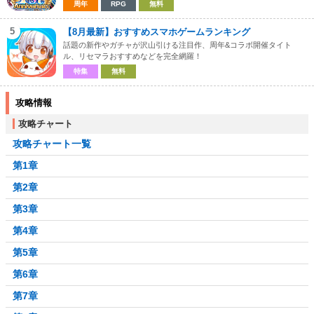
周年
RPG
無料
5
【8月最新】おすすめスマホゲームランキング
話題の新作やガチャが沢山引ける注目作、周年&コラボ開催タイト
ル、リセマラおすすめなどを完全網羅！
特集
無料
攻略情報
攻略チャート
攻略チャート一覧
第1章
第2章
第3章
第4章
第5章
第6章
第7章