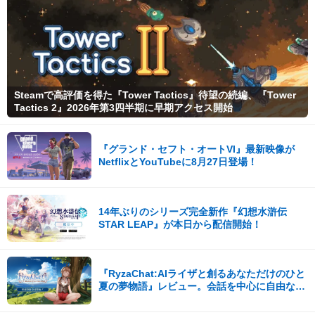
Steamで高評価を得た『Tower Tactics』待望の続編、『Tower
Tactics 2』2026年第3四半期に早期アクセス開始
『グランド・セフト・オートVI』最新映像が
NetflixとYouTubeに8月27日登場！
14年ぶりのシリーズ完全新作『幻想水滸伝
STAR LEAP』が本日から配信開始！
『RyzaChat:AIライザと創るあなただけのひと
夏の夢物語』レビュー。会話を中心に自由な冒
険を進めていくシステムはこれまでにない新鮮
な体験が楽しめる【先行プレイレポート】