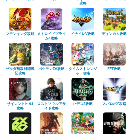
攻略
マモンキング攻略
メトロイドプライ
イナイレV攻略
ディンカム攻略
ム4攻略
ゼルダ無双封印戦
ポケモンZA攻略
タイムストレンジ
FFT攻略
記攻略
ャー攻略
サイレントヒルf
ロストソウルアサ
ハデス2攻略
スパロボY攻略
攻略
イド攻略