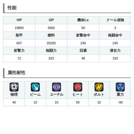
性能
HP
GP
機体Lv.
ドール保険
19800
3000
50
3
装甲
燃料
射撃命中
格闘命中
607
25200
240
245
射撃力
格闘力
回避
潜在力
72
203
48
150
属性耐性
物理
ビーム
エーテル
ヒート
ボルト
重力
40
10
10
50
10
-90