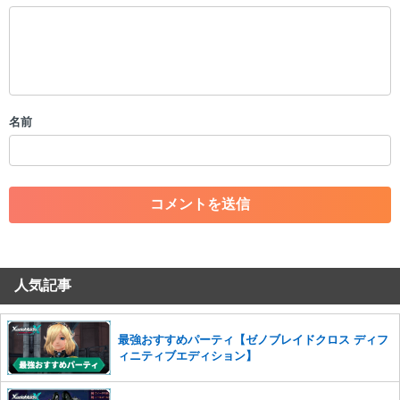
以下の書き込みを禁止とし、場合によってはコメント削除や書き込み制
限を行う可能性がございます。 あらかじめご了承ください。
・公序良俗に反する投稿
・スパムなど、記事内容と関係のない投稿
・誰かになりすます行為
・個人情報の投稿や、他者のプライバシーを侵害する投稿
名前
・一度削除された投稿を再び投稿すること
・外部サイトへの誘導や宣伝
・アカウントの売買など金銭が絡む内容の投稿
・各ゲームのネタバレを含む内容の投稿
・その他、管理者が不適切と判断した投稿
コメントの削除につきましては下記フォームより申請をいた
だけますでしょうか。
人気記事
コメントの削除を申請する
※投稿内容を確認後、順次対応さ
せていただきます。ご了承ください。
※一度削除したコメントは復元ができませんのでご注意くだ
最強おすすめパーティ【ゼノブレイドクロス ディフ
さい。
ィニティブエディション】
また、過度な利用規約の違反や、弊社に損害の及ぶ内容の書き込みがあ
った場合は、法的措置をとらせていただく場合もございますので、あら