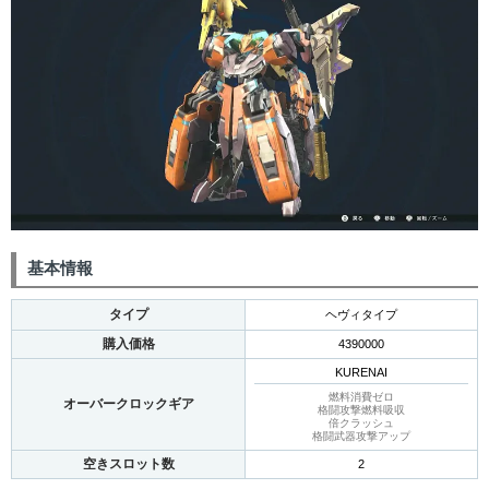
基本情報
タイプ
ヘヴィタイプ
購入価格
4390000
KURENAI
燃料消費ゼロ
オーバークロックギア
格闘攻撃燃料吸収
倍クラッシュ
格闘武器攻撃アップ
空きスロット数
2