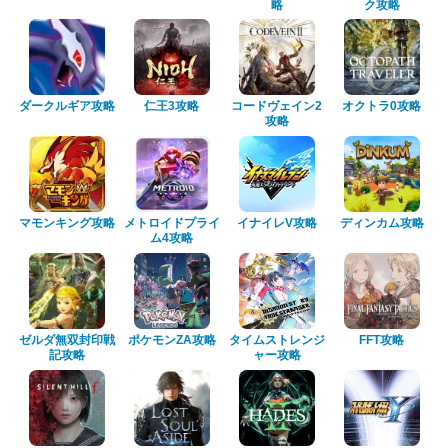
略
ク攻略
ダークルギア攻略
仁王3攻略
コードヴェイン2
オクトラ0攻略
攻略
マモンキング攻略
メトロイドプライ
イナイレV攻略
ディンカム攻略
ム4攻略
ゼルダ無双封印戦
ポケモンZA攻略
タイムストレンジ
FFT攻略
記攻略
ャー攻略