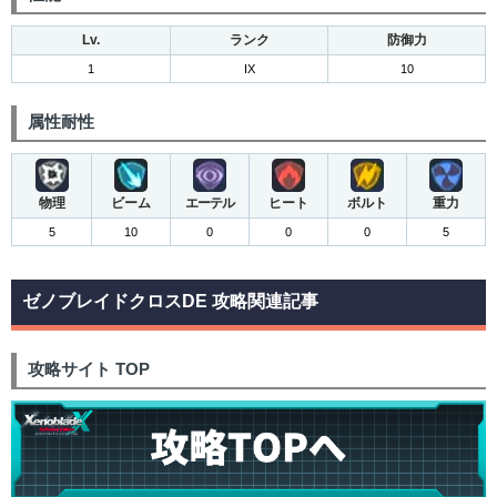
Lv.
ランク
防御力
1
IX
10
属性耐性
物理
ビーム
エーテル
ヒート
ボルト
重力
5
10
0
0
0
5
ゼノブレイドクロスDE 攻略関連記事
攻略サイト TOP