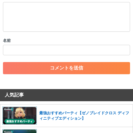
以下の書き込みを禁止とし、場合によってはコメント削除や書き込み制
限を行う可能性がございます。 あらかじめご了承ください。
・公序良俗に反する投稿
・スパムなど、記事内容と関係のない投稿
・誰かになりすます行為
・個人情報の投稿や、他者のプライバシーを侵害する投稿
名前
・一度削除された投稿を再び投稿すること
・外部サイトへの誘導や宣伝
・アカウントの売買など金銭が絡む内容の投稿
・各ゲームのネタバレを含む内容の投稿
・その他、管理者が不適切と判断した投稿
コメントの削除につきましては下記フォームより申請をいた
だけますでしょうか。
人気記事
コメントの削除を申請する
※投稿内容を確認後、順次対応さ
せていただきます。ご了承ください。
※一度削除したコメントは復元ができませんのでご注意くだ
最強おすすめパーティ【ゼノブレイドクロス ディフ
さい。
ィニティブエディション】
また、過度な利用規約の違反や、弊社に損害の及ぶ内容の書き込みがあ
った場合は、法的措置をとらせていただく場合もございますので、あら