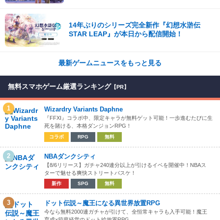
14年ぶりのシリーズ完全新作『幻想水滸伝
STAR LEAP』が本日から配信開始！
最新ゲームニュースをもっと見る
無料スマホゲーム厳選ランキング
【PR】
1
Wizardry Variants Daphne
『FFXI』コラボ中、限定キャラが無料ゲット可能！一歩進むたびに生
死を賭ける、本格ダンジョンRPG！
コラボ
RPG
無料
2
NBAダンクシティ
【8/6リリース】ガチャ240連分以上が引けるイベを開催中！NBAス
ターで魅せる爽快ストリートバスケ！
新作
SPG
無料
3
ドット伝説～魔王になる異世界放置RPG
今なら無料2000連ガチャが引けて、全恒常キャラも入手可能！魔王
育成×箱庭経営のドット絵放置RPG