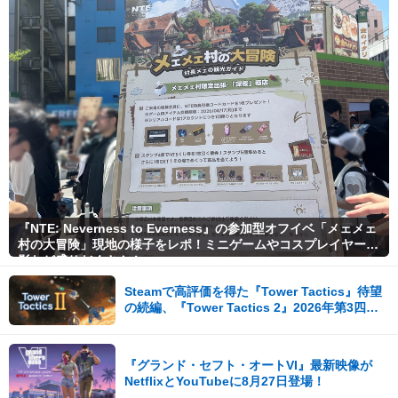
『NTE: Neverness to Everness』の参加型オフイベ「メェメェ
村の大冒険」現地の様子をレポ！ミニゲームやコスプレイヤー撮
影など盛りだくさん！
Steamで高評価を得た『Tower Tactics』待望
の続編、『Tower Tactics 2』2026年第3四半
期に早期アクセス開始
『グランド・セフト・オートVI』最新映像が
NetflixとYouTubeに8月27日登場！