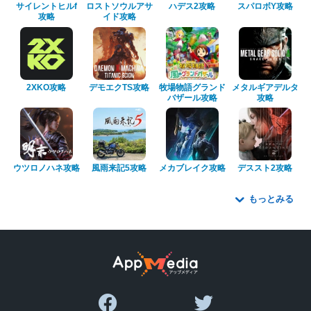
サイレントヒルf
ロストソウルアサ
ハデス2攻略
スパロボY攻略
攻略
イド攻略
2XKO攻略
デモエクTS攻略
牧場物語グランド
メタルギアデルタ
バザール攻略
攻略
ウツロノハネ攻略
風雨来記5攻略
メカブレイク攻略
デススト2攻略
もっとみる