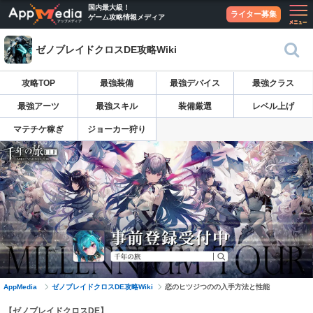
国内最大級！
ライター募集
ゲーム攻略情報メディア
ゼノブレイドクロスDE攻略Wiki
攻略TOP
最強装備
最強デバイス
最強クラス
最強アーツ
最強スキル
装備厳選
レベル上げ
マテチケ稼ぎ
ジョーカー狩り
AppMedia
ゼノブレイドクロスDE攻略Wiki
恋のヒツジつのの入手方法と性能
【ゼノブレイドクロスDE】