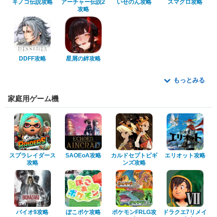
キノコ伝説攻略
アーチャー伝説2
いせのん攻略
スマグロ攻略
攻略
DDFF攻略
星屑の絆攻略
もっとみる
家庭用ゲーム機
スプラレイダース
SAOEoA攻略
カルドセプトビギ
エリオット攻略
攻略
ンズ攻略
バイオ9攻略
ぽこポケ攻略
ポケモンFRLG攻
ドラクエ7リメイ