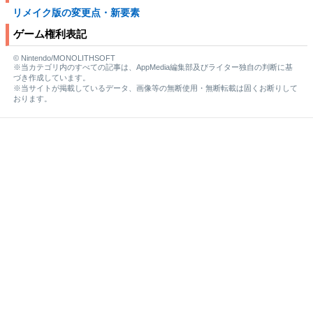
リメイク版の変更点・新要素
ゲーム権利表記
© Nintendo/MONOLITHSOFT
※当カテゴリ内のすべての記事は、AppMedia編集部及びライター独自の判断に基
づき作成しています。
※当サイトが掲載しているデータ、画像等の無断使用・無断転載は固くお断りして
おります。