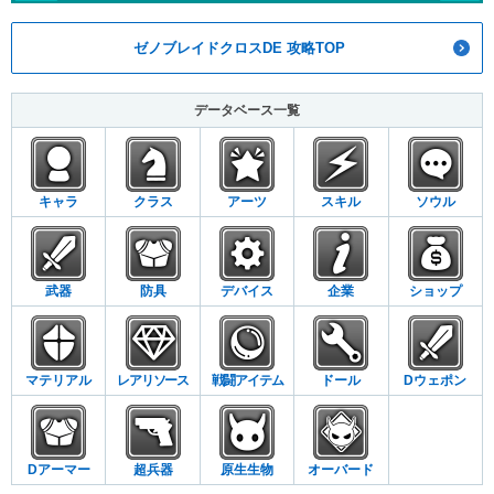
ゼノブレイドクロスDE 攻略TOP
データベース一覧
キャラ
クラス
アーツ
スキル
ソウル
武器
防具
デバイス
企業
ショップ
マテリアル
レアリソース
戦闘アイテム
ドール
Dウェポン
Dアーマー
超兵器
原生生物
オーバード