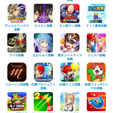
攻略
デュエルリンクス
ロススト攻略
キン肉マン攻略
ドット勇者攻略
攻略
ライD攻略
まおりゅう攻略
星矢ジャスティス
フェスバ攻略
攻略
リネージュM攻略
白猫プロジェクト
白猫テニス攻略
妖怪ウォッチ1ス
攻略
マホ攻略