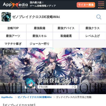
国内最大級！
ライター募集
ゲーム攻略情報メディア
ゼノブレイドクロスDE攻略Wiki
攻略TOP
最強装備
最強デバイス
最強クラス
最強アーツ
最強スキル
装備厳選
レベル上げ
マテチケ稼ぎ
ジョーカー狩り
AppMedia
ゼノブレイドクロスDE攻略Wiki
ゴッドイグレスの入手方法と性能
【ゼノブレイドクロスDE】