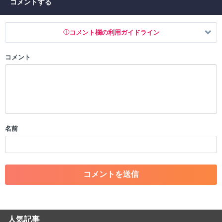
コメントする
コメント欄の利用ガイドライン
コメント
以下の書き込みを禁止とし、場合によってはコメント削除や書き込み制
限を行う可能性がございます。 あらかじめご了承ください。
・公序良俗に反する投稿
・スパムなど、記事内容と関係のない投稿
・誰かになりすます行為
・個人情報の投稿や、他者のプライバシーを侵害する投稿
名前
・一度削除された投稿を再び投稿すること
・外部サイトへの誘導や宣伝
・アカウントの売買など金銭が絡む内容の投稿
・各ゲームのネタバレを含む内容の投稿
・その他、管理者が不適切と判断した投稿
コメントの削除につきましては下記フォームより申請をいた
だけますでしょうか。
人気記事