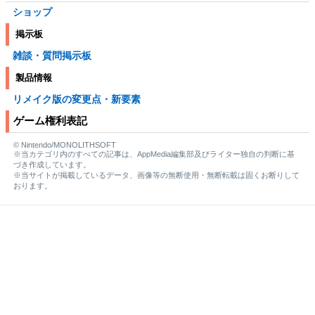
ショップ
掲示板
雑談・質問掲示板
製品情報
リメイク版の変更点・新要素
ゲーム権利表記
© Nintendo/MONOLITHSOFT
※当カテゴリ内のすべての記事は、AppMedia編集部及びライター独自の判断に基
づき作成しています。
※当サイトが掲載しているデータ、画像等の無断使用・無断転載は固くお断りして
おります。