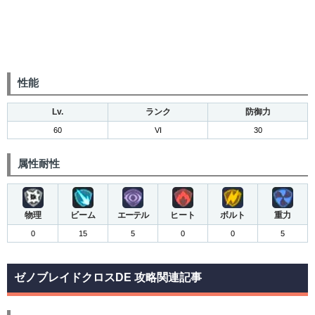
性能
Lv.
ランク
防御力
60
VI
30
属性耐性
物理
ビーム
エーテル
ヒート
ボルト
重力
0
15
5
0
0
5
ゼノブレイドクロスDE 攻略関連記事