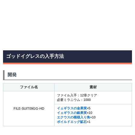
ゴッドイグレスの入手方法
開発
ファイル名
素材
ファイル入手：12章クリア
必要ミラニウム：1000
イェギラスの金果実
×5
FILE-SUIT09GG-HD
イェギラスの銀果実
×10
エクウスの模様入り角
×10
ボイルドエッグ鉱石
×1