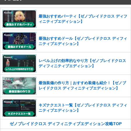
コメントの削除を申請する
※投稿内容を確認後、順次対応さ
せていただきます。ご了承ください。
※一度削除したコメントは復元ができませんのでご注意くだ
最強おすすめパーティ【ゼノブレイドクロス ディフ
さい。
ィニティブエディション】
また、過度な利用規約の違反や、弊社に損害の及ぶ内容の書き込みがあ
った場合は、法的措置をとらせていただく場合もございますので、あら
最強おすすめドール【ゼノブレイドクロス ディフィ
かじめご理解くださいませ。
ニティブエディション】
レベル上げの効率的なやり方【ゼノブレイドクロス
ディフィニティブエディション】
最強装備の作り方｜おすすめ装備も紹介！【ゼノブ
レイドクロス ディフィニティブエディション】
キズナクエスト一覧【ゼノブレイドクロス ディフィ
ニティブエディション】
ゼノブレイドクロス ディフィニティブエディション攻略TOP