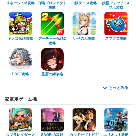
リネージュM攻略
白猫プロジェクト
白猫テニス攻略
妖怪ウォッチ1ス
攻略
マホ攻略
キノコ伝説攻略
アーチャー伝説2
いせのん攻略
スマグロ攻略
攻略
DDFF攻略
星屑の絆攻略
もっとみる
家庭用ゲーム機
スプラレイダース
SAOEoA攻略
カルドセプトビギ
エリオット攻略