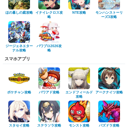
ほの暮しの庭攻略
イナイレクロス攻
NTE攻略
モンハンストーリ
略
ーズ3攻略
ジージェネエター
パワプロ2026攻
ナル攻略
略
スマホアプリ
ポケチャン攻略
パワアド攻略
エンドフィールド
アークナイツ攻略
攻略
スタセイ攻略
ステラソラ攻略
モンスト攻略
パズドラ攻略