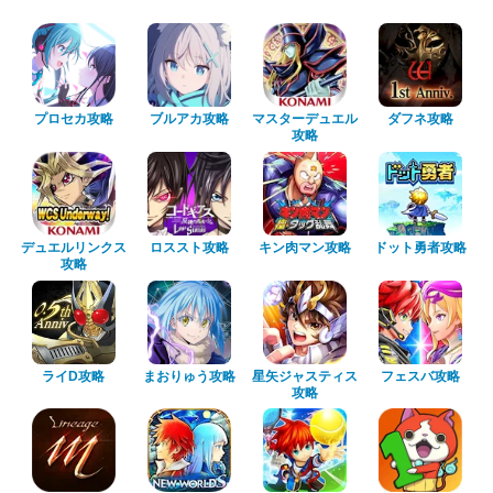
プロセカ攻略
ブルアカ攻略
マスターデュエル
ダフネ攻略
攻略
デュエルリンクス
ロススト攻略
キン肉マン攻略
ドット勇者攻略
攻略
ライD攻略
まおりゅう攻略
星矢ジャスティス
フェスバ攻略
攻略