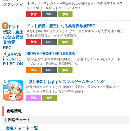
【8/6リリース】ガチャ240連分以上が引けるイベを開催中！NBAス
ターで魅せる爽快ストリートバスケ！
新作
SPG
無料
3
ドット伝説～魔王になる異世界放置RPG
今なら無料2000連ガチャが引けて、全恒常キャラも入手可能！魔王
育成×箱庭経営のドット絵放置RPG
新作
RPG
無料
4
BRAVE FRONTIER LEGION
1周年記念で最大1000連無料ガチャが引ける！＆★5確定スタート！
「ブレフロ」最新作の共闘対戦RPG
周年
RPG
無料
5
【8月最新】おすすめスマホゲームランキング
話題の新作やガチャが沢山引ける注目作、周年&コラボ開催タイト
ル、リセマラおすすめなどを完全網羅！
特集
無料
攻略情報
攻略チャート
攻略チャート一覧