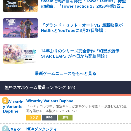
Steamで高評価を得た『Tower Tactics』待望
の続編、『Tower Tactics 2』2026年第3四半
期に早期アクセス開始
『グランド・セフト・オートVI』最新映像が
NetflixとYouTubeに8月27日登場！
14年ぶりのシリーズ完全新作『幻想水滸伝
STAR LEAP』が本日から配信開始！
最新ゲームニュースをもっと見る
無料スマホゲーム厳選ランキング
【PR】
1
Wizardry Variants Daphne
『FFXI』コラボ中、限定キャラが無料ゲット可能！一歩進むたびに生
死を賭ける、本格ダンジョンRPG！
コラボ
RPG
無料
2
NBAダンクシティ