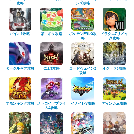
攻略
ンズ攻略
バイオ9攻略
ぽこポケ攻略
ポケモンFRLG攻
ドラクエ7リメイ
略
ク攻略
ダークルギア攻略
仁王3攻略
コードヴェイン2
オクトラ0攻略
攻略
マモンキング攻略
メトロイドプライ
イナイレV攻略
ディンカム攻略
ム4攻略