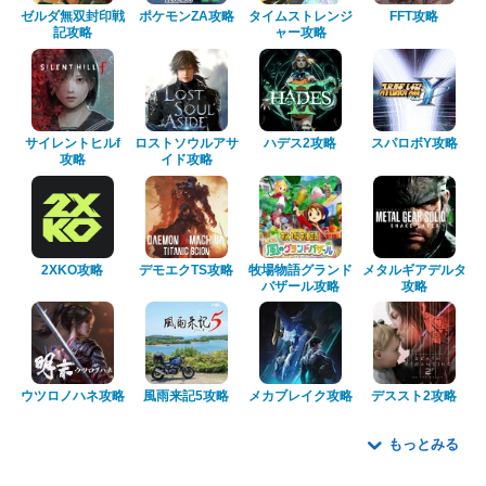
ゼルダ無双封印戦
ポケモンZA攻略
タイムストレンジ
FFT攻略
記攻略
ャー攻略
サイレントヒルf
ロストソウルアサ
ハデス2攻略
スパロボY攻略
攻略
イド攻略
2XKO攻略
デモエクTS攻略
牧場物語グランド
メタルギアデルタ
バザール攻略
攻略
ウツロノハネ攻略
風雨来記5攻略
メカブレイク攻略
デススト2攻略
もっとみる