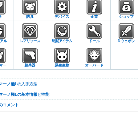
器
防具
デバイス
企業
ショップ
アル
レアリソース
戦闘アイテム
ドール
Dウェポン
マー
超兵器
原生生物
オーバード
ドマーノ極Lの入手方法
ドマーノ極Lの基本情報と性能
なのコメント