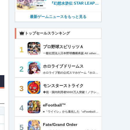
『幻想水滸伝 STAR LEAP』
が本日から配信開始！
最新ゲームニュースをもっと見る
トップセールスランキング
プロ野球スピリッツＡ
1
一般社団法人日本野球機構承認 All other copyrights or trademarks are the property of their respective owners and are used under license. --------------------------------------------- リアルプロ野球ゲームの決定版がついに登場！ 最高の映像クオリティでプロ野球の臨場感を再現 鍛え上げた最強のチームで日本一を目指そう！ --------------------------------------------- ◇重要なお知らせ◇ ・本アプリはオンラインゲームです。通信可能な環境でお楽しみ下さい。 ・チュートリアル終了時に約650MBのダウンロードが必要です。 ・動作環境 対応OS：iOS 15.0以降、iPadOS 15.0以降 対応端末：iPhone 6s/6s Plus以降、iPad（第5世代）以降、iPad Air 2以降、iPad mini 4以降、iPod touch（第7世代）以降、iPad Pro シリーズ ※動作環境を満たす端末でも、端末の性能や仕様、端末固有のアプリ使用状況などにより、正常に動作しない場合があります。 --------------------------------------------- 【プロ野球スピリッツAとは？】 ◇リアルなプロ野球表現 プロ野球選手が実写と本人そっくりのリアルな3Dモデルで登場！ 試合を熱く盛り上げる実況・解説や観客席からの応援でプロ野球の臨場感をそのまま再現！ ◇3Dアクション野球 迫力の3Dアクション野球では、選手の特徴が結果に大きく影響。本格派投手、技巧派投手、巧打者、強打者・・・選手それぞれの持ち味を活かしながら、自らの力でチームを勝利に導こう！ アクションが苦手な方のために、「ゾーン打ち」や「おまかせ配球」といった簡単操作も搭載。 ◇実在のプロ野球選手が登場!! 実際のプロ野球のペナント成績に基づいた選手たちが登場！ ＜セ・リーグ＞ 阪神タイガース 横浜DeNAベイスターズ 読売ジャイアンツ 中日ドラゴンズ 広島東洋カープ 東京ヤクルトスワローズ ＜パ・リーグ＞ 福岡ソフトバンクホークス 北海道日本ハムファイターズ オリックス・バファローズ 東北楽天ゴールデンイーグルス 埼玉西武ライオンズ 千葉ロッテマリーンズ --------------------------------------------- ■ Vロード ■ セ・パ12球団と対戦。試合は自動で進み、ピンチ・チャンスの場面では出番が発生。試合を決定付ける活躍をして勝ち星を積み重ねて、日本一の座を目指そう！ ■ リーグ ■ 獲得・強化した選手を組み合わせた最強オーダーで、全国のライバルと競う対戦モード。 毎週リーグが自動開催され、リーグランクの昇降格が決まります。 オーダーをより強化し、覇王リーグでの優勝を目指そう！ ■ 選手育成とオーダー ■ 選手は試合を通じてレベルアップ。特訓や特殊能力の習得で潜在能力を限界まで発揮させよう！ 選手の組み合わせによって発動するコンボは、試合展開を大きく左右することも！？ 最強の選手を揃えた最高のチームで頂点を目指そう！ ■ リアルタイム対戦 ■ 新機能！全国の猛者と戦う「ランク戦」と一緒にプロスピAを遊んでいる友達と対戦できる「ルーム戦」。 2つの楽しみ方でオンライン対戦を楽しむことができるぞ！ ■ プロ野球速報 ■ 野球ファン必見、厳選の野球速報がココに！ プロ野球ニュースや選手成績はもちろん、公式戦の試合速報や一球速報も配信！ --------------------------------------------- ◆ 基本無料で最高峰の野球ゲームを！ ◆ 選手は試合報酬などで獲得可能。試合のボーナスや、様々なイベントに参加することでより強力な選手スカウトのチャンスも。着実に戦力を強化していけば、無料でも強力な球団を作りあげることができるぞ。「プロスピA」アプリ上で野球速報もすべて無料でチェック可能！ ◆ 「プロスピA」はこんな方へおすすめ ◆ ・好きな野球選手だけを集めて理想の球団を作りたい。 ・家庭用ゲーム「プロ野球スピリッツ」が好きで、いつでもどこでも「プロスピ」を楽しみたい。 ・「プロスピ」シリーズを遊んだことはないが、リアルな野球ゲームをやってみたい。 ・アクション要素もあるスポーツゲームを楽しみたい。 ・無料で遊べてオンライン対戦もできる野球ゲームやスポーツゲームを探している。 ・無料でも長くやりこめる野球ゲームやスポーツゲームを探している。 ・選手を自分好みに育成できる野球ゲームやスポーツゲームを探している。 ・「実況パワフルプロ野球」「プロ野球ドリームナイン」をプレイしたことがある。 ・ゲームを楽しみながら、最新の野球速報もチェックしたい。 ・野球速報や野球中継は常にチェックしている。 ・スポーツ選手や監督になる夢をスポーツゲームで叶えたい。 ・自分だけのオリジナルチームを、好きなプロ野球球団の選手を集めて作りたい。 ・好きなプロ野球球団の選手をプロスピで再現して遊びたい。 ・プロ野球球団好きの仲間と一緒に遊びたい。 ・子供の頃、プロ野球球団に入りたかった。 ・趣味は好きなプロ野球球団の試合を観戦することだ。 --------------------------------------------- ◆『応援曲利用権』について 【価格と更新間隔】 ・価格：月額480円（税込） ・更新間隔：1ヶ月毎 【サービス内容】 以下の機能が利用可能になります。 ・ダウンロード応援曲 ・応援曲作成 ・応援曲割当て ・試合中に割当てた応援曲が流れる 【無料期間について】 ・利用開始から7日間は無料でお試しいただけます。 ・無料期間が終了する24時間以上前までにサブスクリプションを解約しなかった場合、自動的に有料のサブスクリプションが開始します。 ・無料期間中に手動で無料期間なし版への切り替えを行った場合、残りの無料期間は失われます。 【自動更新の詳細】 ・次回更新日の24時間以上前までにサブスクリプションを解約しなかった場合、自動的に利用期間が更新されます。 ・自動更新が行なわれると、更新日から24時間以内に領収書が届きます。 【次回更新日の確認とサブスクリプションの解約方法】 次回更新日の確認やサブスクリプションの解約手続きは、以下のページで行うことができます。 1. App Storeアプリを開く 2.「Today」タブを開き、右上のユーザーアイコンをタップする 3.「アカウント」画面のユーザー名とメールアドレスが表示されている部分をタップする 4. サインインする 5.「アカウント設定」画面の「サブスクリプション」をタップする ※ご購入いただく前に、必ず『応援曲利用権』販売ページの注意事項と利用規約をご確認ください。 ---------------------------------------------
ホロライブドリームス
2
ホロライブ初の公式スマホゲーム『ホロライブドリームス(ホロドリ)』がリズム&RPGとして登場！ リズムゲームを中心に、テーマパークの発展やミニゲームなど多彩なコンテンツを収録！ 総勢50名以上のホロライブメンバーが登場し、初期収録楽曲はなんと150曲以上！ ホロライブのファンも、初めての方も幅広く楽しめる作品で、遊び方はあなた次第！ ▼本格リズムゲーム▼ 公式MVやライブ映像を背景に、本格リズムゲームが楽しめる！ 自分だけのオリジナル譜面を作って公開できる「クリエイト譜面」機能を搭載！ ・超高難度のやり込み譜面 ・タレントへの愛を詰め込んだ譜面 ・みんなで楽しめるネタ譜面 などなど、世界中のプレイヤーがつくった譜面で遊んで、楽しさ無限大！ リズムゲームが苦手な方でもオート機能で安心して遊べる！ タレント育成/編成でスコアアップを目指そう！ ▼初期収録楽曲は150曲以上▼ ホロライブ楽曲から人気カバー楽曲まで幅広く収録！ 最新ヒットから定番曲までラインナップ！ 【ホロライブ楽曲】 ・ビビデバ ・Shiny Smily Story ・BLUE CLAPPER ほか 【カバー楽曲】 ・勇者 ・メギツネ ・わたしの一番かわいいところ ほか ▼ゲームの舞台はテーマパーク▼ 舞台は、世界のどこかに浮かぶ無人島。 ホロライブメンバーと力を合わせ、夢のテーマパークを発展させていく。 リズムゲームやミニゲームをプレイしてクエストを進行しパークを発展させよう！ ホロメンクエストをプレイすることで、操作タレントが増えていく！ 推しホロメンを解放して、夢のテーマパークを作り上げよう！ ホロライブらしさあふれる施設も多数登場！ このゲームだけのオリジナルストーリーも展開！ 夢のテーマパーク完成を目指そう！ ▼1人でもみんなでも楽しめるミニゲーム▼ ひとりでも、みんなでも楽しめる多彩なミニゲームを収録！ マルチプレイ搭載で、協力や対戦で盛り上がろう！ 難しいアクションが苦手な方でも楽しめるシンプル操作のミニゲームも収録！ 短時間で遊べるカジュアルなものから、繰り返し挑戦したくなるやり込み系まで幅広くラインナップ！ プレイして報酬を獲得し、育成やパーク発展をさらに加速させよう！ ▼公式サイト：https://www.hololive-dreams.com ▼利用規約：https://www.hololive-dreams.com/terms ▼プライバシーポリシー：https://qualiarts.jp/privacy ▼Ⓒ COVER / Ⓒ QualiArts, Inc. +++++++++++++++++++++++++++++++++++++++++++++++++++++++++++ このアプリケーションには、株式会社Live2Dの「Live2D」が使用されています。
モンスターストライク
3
◆祝・国内利用者5000万人突破！／テレビCM絶賛放映中！◆ 最大4人同時に楽しめる「ひっぱりハンティングRPG！」 モンスターマスターになって様々な能力を持つモンスターをたくさん集めよう！ 1000種類を超える個性豊かなモンスターが君を待ってるぞ！ 【ゲーム紹介】 ▼ルールは簡単 モンスターを引っぱって敵に当てるだけ！ 味方モンスターに当てると、友情コンボが発動！ 一見攻撃力の弱いモンスターもコンボが発動すると、意外な力を発揮するかも!? ▼決めろストライクショット！ バトルのターンが経過すると必殺技「ストライクショット」が使えるぞ！ モンスターによって技は様々、君はすぐ使う派？ボスまで待つ派？ 使うタイミングが生死を分ける!? ▼集めて育てて強くなれ！ バトルやガチャでGetしたモンスターを合成して育てよう！ 強く進化させるにはモンスター以外に進化素材が必要になるぞ。 強いモンスターを育てて君だけの最強チームを作ろう！ ▼天空より舞い降りし、異界のモンスター！ ボスがステージの最後に出るとは限らないぞ！ どんな時も万全の態勢で戦いに挑むべし！ ▼友達と一緒に、強敵を倒そう！ 近くにいる友達と、最大4人まで同時プレイが可能！ なんと1人分のスタミナでクエストに挑めるぞ！ 1人では倒せない強敵も、みんなで力を合わせれば倒せるかも!? マルチプレイ専用のレアなクエストも盛りだくさん！ レアモンスターを倒してゲットしよう！ +++【価格】+++ アプリ本体：無料 ※一部有料アイテムがございます。 +++【必須環境】+++ iOS 15.0以降 ※必須環境を満たす端末以外でのサポート、補償等は致しかねますので何卒ご了承くださいませ。 ご利用前に「アプリケーション使用許諾契約」に 表示されている利用規約を必ずご確認の上ご利用ください。 +++【モンストパスポートについて】+++ ・価格と期間 月額480円（税込）/1ヶ月間（利用開始日から起算）/月額自動更新 ・特典 ▼1日1回スタミナ回復することができます。 ▼マルチプレイでホスト、ゲストも経験値が多く獲得できます。 ▼モンパス限定の称号やフレームが貰えます。 ▼3ヶ月継続するとレア6確定ガチャが引けます。 ・自動更新の詳細 モンパス有効期間の終了日の24時間以上前に自動更新を解除しない限り、有効期間が自動更新されます。 自動更新される際の課金については、モンパス有効期間終了日の24時間以内に行われます。 ・課金について Apple Accountに課金されます。 ・モンストパスポートの状況の確認方法と解約（自動更新の解除）方法 モンパス会員状況の確認と解約は下記ページから行うことができます。 [ App Store アプリ/おすすめページ最下部 > Apple Account/アカウントを表示 > 購読/管理 ] 次回の自動更新タイミングの確認や、自動更新の解除/設定をこの画面内で行うことができます。 プライバシーポリシー > https://www.monster-strike.com/privacy/ 利用規約 > https://www.monster-strike.com/legal/monpass.html
eFootball™
4
■「ウイイレ」から進化した「eFootball™」 人気サッカーゲーム「ウイニングイレブン」が「eFootball™」とタイトルを変え、大きく進化して生まれ変わりました。「eFootball™」で新しいサッカーゲームを体感しましょう！ ■はじめての方でも安心 ダウンロード後は、実践を交えたステップアップ方式のチュートリアルで直感的に基本操作を覚えることができます！さらに、チュートリアルを全てクリアすると、リオネル メッシがもらえます！！ また、試合の面白さや爽快感を楽しんでいただくためにスマートアシストを実装。 複雑な操作をしなくても、華麗なドリブルやパスで相手をかわして強烈なシュートでゴールを奪うことができます！ 【基本的な遊び方】 ■好きなチームで始めよう 欧州、米州、アジアなど世界各国のクラブやナショナルチームなどお気に入りのチームでスタートできます！ ■選手を獲得しましょう チームを作成したら、選手を獲得しましょう。現役のスーパースターや、歴史に残るレジェンドたちが、あなたのクラブでの活躍を待っています！ ・スペシャル選手リスト 現実の試合で大活躍した選手や、注目リーグの選手、レジェンドなどの特別な選手を獲得できます。 ・スタンダード選手リスト 好きな選手を獲得できます。条件を設定して絞り込むことができます。 ・監督リスト さまざまな戦術や得意な育成タイプを持った監督を獲得できます。 ■試合を楽しもう 獲得した選手でチームを編成したら、いよいよ試合に挑戦！ AIを相手に腕を磨いたり、オンライン対戦でランキングを競ったり、楽しみ方はあなた次第です。 ・対AI戦で腕を磨く 注目リーグのチームやナショナルチームを相手に戦うイベントなど、サッカーシーズンに合わせたさまざまなテーマのイベントが開催されています。 また、10段階にレベル分けされたDivision制の「eFootball™ リーグ」で楽しみながらレベルアップしていくことも可能です！ ・対人戦で実力を試す Division制の全ユーザーとランキングを競う「eFootball™ リーグ」や、毎週開催される様々なイベントで、オンラインでのリアルタイム対戦を楽しむことができます。あなたのドリームチームで、最高峰のDivision 1を目指しましょう！ ・友達と最大3vs3の対戦を楽しむ フレンドマッチ機能を使って、友達と対戦することができます。育て上げたチームの強さを友達に見せつけましょう！ また、最大3vs3の協力対戦も可能。友達とオンラインで集まって対戦を楽しみましょう！ ■選手を育てる 獲得した選手は、選手種別によっては成長させることができます。 試合に出場させたり、ゲーム内アイテムを使用したりして、選手のレベルを上げる事で入手できる「タレントポイント」で、能力パラメータを上昇させましょう。 より自分好みの選手にしたい場合は、手動でポイントを割り振りましょう。 ポイントの割り振りに迷った場合は、[おまかせ]で設定することもできます。 自分だけのお気に入りの選手に育て上げましょう！ 【もっと楽しむ】 ■Live Updateを毎週配信 選手の移籍や、現実の試合での活躍が反映される「Live Update」を搭載。 毎週配信される「Live Update」を参考に、スカッドを編成し試合に挑みましょう。 ■スタジアムをカスタマイズ 試合中のスタジアムに反映されるコレオ・オブジェクトなどのスタジアムパーツをカスタマイズできます。 思い通りのスタジアムにアレンジして、ゲーム体験を彩りましょう！ ※居住国・地域が以下のお客様には、eFootball™ コインによるルートボックス施策をご提供しておりません。 ベルギー、ブラジル(18歳未満) 【最新情報について】 本商品は、新機能やモードの追加、ゲームプレイ・イベントのアップデートを継続的に行っていきます。 最新情報は「eFootball™」公式サイトをご確認ください。 【ダウンロードについて】 本アプリをダウンロードするためには、ストレージに約3.3GBの空き容量が必要となります。 あらかじめ3.3GB以上の容量を空けてからダウンロードを行っていただけますようお願いします。 ダウンロード時はWi-Fi環境で接続することを推奨いたします。 ※アップデートにつきましても同様となります。 【通信環境について】 本アプリはオンラインゲームです。通信可能な環境でお楽しみください。
Fate/Grand Order
5