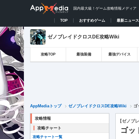
国内最大級！ゲーム攻略情報メディア
TOP
おすすめゲーム
最新ニュース
ゼノブレイドクロスDE攻略Wiki
攻略TOP
最強装備
最強デバイス
AppMediaトップ
ゼノブレイドクロスDE攻略Wiki
ゴ
攻略情報
【ゼノブレ
攻略チャート
ゴッ
攻略チャート一覧