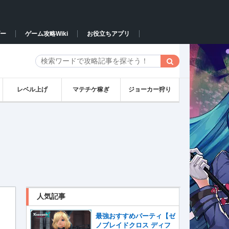
ー
ゲーム攻略Wiki
お役立ちアプリ
レベル上げ
マテチケ稼ぎ
ジョーカー狩り
人気記事
最強おすすめパーティ【ゼ
ノブレイドクロス ディフ