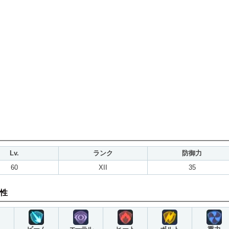
Lv.
ランク
防御力
60
XII
35
性