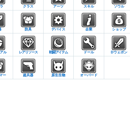
ラ
クラス
アーツ
スキル
ソウル
器
防具
デバイス
企業
ショップ
アル
レアリソース
戦闘アイテム
ドール
Dウェポン
マー
超兵器
原生生物
オーバード