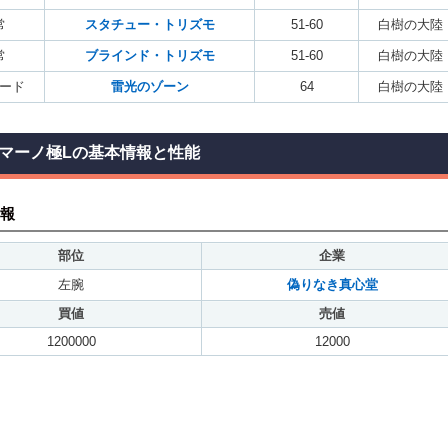
常
スタチュー・トリズモ
51-60
白樹の大陸
常
ブラインド・トリズモ
51-60
白樹の大陸
ード
雷光のゾーン
64
白樹の大陸
マーノ極Lの基本情報と性能
報
部位
企業
左腕
偽りなき真心堂
買値
売値
1200000
12000