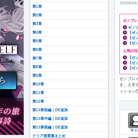
2025年04
第1章
第2章
ゼノブレ
第3章
ゼノブ
第4章
【ゼ
【ゼ
第5章
【ゼ
第6章
人気の注
【ゼ
第7章
【ゼ
第8章
【ゼ
第9章
ゼノブレイ
第10章
す。入手
ィション(
第11章
第12章
第13章前編｜DE追加
第13章中編｜DE追加
第13章後編｜DE追加
キャ
クリア後要素まとめ