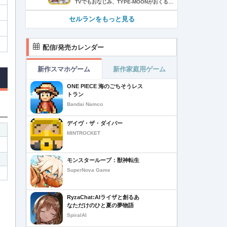
TVでもおなじみ、TYPE-MOONがおくるFateのRPG！ スマホでも本格的なRPGが楽しめる。 文字数にして500万字超という、圧倒的なボリュームを堪能できるストーリー！ 本編以外にもキャラクターごとにストーリーを用意し、Fateファンも今回はじめてFateの世界を体験される方も十分満足いただける内容となっています。 【あらすじ】 西暦2015年。 地球の未来を観測するカルデアは、2017年以降の人類史が崩壊している事実を確認した。 昨日まで確かに存在していた2115年までの“約束された未来”は、何の前触れもなく突如として消え去ったのだ。 なぜ。どうして。だれが。どうやって。 西暦2004年 日本 ある地方都市。 ここに今まではなかった、「観測できない領域」が現れたと。 カルデアはこれを人類絶滅の原因と仮定し、いまだ実験段階だった第六の実験を決行する事となった。 それは過去への時間旅行。 人間を霊子化させて過去に送りこみ、事象に介入する事で時空の特異点を解明、あるいは破壊する禁断の儀式。 その名を人理守護指令、グランドオーダー。 人類を守るために人類史に立ち向かう、運命と戦うものたちの総称である。 【ゲーム概要】 スマホに最適化された簡単操作のコマンドオーダーバトル！ プレイヤーはマスターとなって英霊たちを操り敵を倒し謎を解明していく。 好みの英霊で戦うか、強い英霊で戦うかバトルスタイルはプレイヤーしだい。 ◆豪華声優陣が続々参加 青木志貴、茜屋日海夏、赤羽根健治、明坂聡美、浅川悠、朝日奈丸佳、阿澄佳奈、阿部彬名、阿部敦、阿部里果、雨宮天、新井里美、井口裕香、井澤詩織、石川界人、石川由依、石谷春貴、伊瀬茉莉也、市ノ瀬加那、伊藤彩沙、伊藤かな恵、伊東健人、伊藤静、伊藤美紀、稲田徹、井上和彦、井上喜久子、井上麻里奈、伊丸岡篤、石見舞菜香、上坂すみれ、植田佳奈、上田麗奈、内田真礼、内田雄馬、内山昂輝、梅原裕一郎、江川央生、江口拓也、江越彬紀、遠藤綾、大久保瑠美、大空直美、大塚明夫、大塚芳忠、大原さやか、大和田仁美、岡本信彦、置鮎龍太郎、小倉唯、小澤亜李、小野賢章、小野大輔、小野友樹、小見川千明、かかずゆみ、柿原徹也、加隈亜衣、笠間淳、加瀬康之、門脇舞以、金元寿子、神尾晋一郎、茅野愛衣、川澄綾子、河西健吾、川野剛稔、神奈延年、鬼頭明里、木村珠莉、木村良平、桐本拓哉、釘宮理恵、久野美咲、黒木ほの香、黒田崇矢、桑原由気、KENN、高野麻里佳、古賀葵、小清水亜美、後藤邑子、小西克幸、小林千晃、小林ゆう、小林裕介、小原好美、小松未可子、子安武人、小山力也、近藤玲奈、斎賀みつき、西前忠久、斉藤壮馬、斎藤千和、坂本真綾、佐倉綾音、櫻井孝宏、佐藤聡美、佐藤利奈、沢城みゆき、下屋則子、島﨑信長、嶋村侑、庄司宇芽香、白石晴香、新垣樽助、真堂圭、末柄里恵、杉田智和、杉山紀彰、鈴木達央、鈴木崚汰、鈴代紗弓、鈴村健一、諏訪彩花、諏訪部順一、関俊彦、関智一、瀬戸麻沙美、芹澤優、仙台エリ、千本木彩花、園崎未恵、大地葉、高乃麗、高野直子、高橋花林、高橋李依、高山みなみ、武内駿輔、竹内良太、武田華、田中敦子、田中美海、田中理恵、谷山紀章、種﨑敦美、種田梨沙、田丸篤志、田村睦心、田村ゆかり、丹下桜、千葉繁、千葉翔也、津田健次郎、紡木吏佐、鶴岡聡、寺崎裕香、寺島拓篤、東山奈央、土岐隼一、飛田展男、戸松遥、豊永利行、鳥海浩輔、中井和哉、中田譲治、長縄まりあ、仲村美沙希、中村悠一、名塚佳織、生天目仁美、浪川大輔、能登麻美子、野中藍、乃村健次、土師孝也、長谷川育美、花江夏樹、花澤香菜、花守ゆみり、早見沙織、原由実、春野杏、潘めぐみ、日岡なつみ、日笠陽子、日野聡、平川大輔、ファイルーズあい、福圓美里、福西勝也、福山潤、藤井隼、藤沼建人、ブリドカットセーラ恵美、古川慎、保志総一朗、星野貴紀、堀内賢雄、堀江由衣、本多真梨子、本多陽子、本渡楓、前野智昭、M・A・O、増田俊樹、Machico、松風雅也、真殿光昭、マフィア梶田、三上哲、三木眞一郎、水樹奈々、水島大宙、水橋かおり、緑川光、水瀬いのり、南央美、峯田茉優、宮野真守、宮本充、村瀬歩、森川智之、森田了介、森永千才、森なな子、諸星すみれ、安井邦彦、山路和弘、山下大輝、山下七海、山寺宏一、山根綺、山野井仁、山村響、悠木碧、ゆかな、遊佐浩二、吉野裕行、佳村はるか、米澤円、若林直美、和氣あず未、和多田美咲（50音順） ◆全体構成・メインシナリオ・シナリオ・総監督 奈須きのこ ◆リードキャラクターデザイナー 武内崇 ◆アートディレクション TYPE-MOON ◆メインシナリオ・シナリオ執筆 東出祐一郎、桜井光 水瀬葉月、星空めてお ◆ゲストライター amphibian、虚淵玄（ニトロプラス）、acpi、ＯＫＳＧ（TYPE-MOON）、経験値、小太刀右京、三田誠、たけのこ星人、橘公司、田中天（株式会社フラッグノーツ）、成田良悟、鋼屋ジン、ひろやまひろし、円居挽、茗荷屋甚六、矢野俊策（株式会社フラッグノーツ）、リヨ（50音順） ◆キャラクターデザイン I-IV、蒼月タカオ（TYPE-MOON）、AKIRA、Azusa、東冬、荒野、Anmi、池澤真、石田あきら、いみぎむる、兔ろうと、羽海野チカ、大森葵、岡崎武士、okojo、およ、加藤いつわ、カワグチタケシ、きばどりリュー、桐原小鳥、ギンカ、倉花千夏、黒星紅白、小梅けいと、近衛乙嗣、小松崎類、こやまひろかず（TYPE-MOON）、西藤浩樹（LASENGLE）、saitom、坂本みねぢ、佐々木少年、サテー、色素、縞うどん（TYPE-MOON）、島田フミカネ、しまどりる、sime、下越（TYPE-MOON）、シャカＰ（LASENGLE）、白浜鴎、しらび、白峰、真じろう、STAR影法師、曽我誠、タイキ、高橋慶太郎、高山箕犀、竹、武中英雄、武梨えり、たけのこ星人、TAKOLEGS、田島昭宇、タスクオーナ、danciao、中央東口、CHOCO、悌太、Dd、天空すふぃあ、DANGERDROP、toi8、トリダモノ、中原、なまにくATK、西出ケンゴロー、nipi、ネコタワワ、NOCO、pako、林けゐ、原田たけひと、春野友矢、ばん！、Bすけ、左、ヒライユキオ、平野稜二、広江礼威、ひろやまひろし、PFALZ、ぶくろて、huke、BLACK（TYPE-MOON）、古海鐘一、BUNBUN、hou、ホトソウカ、本庄雷太、前田浩孝、マシマサキ、また、松竜、Mika Pikazo、緑川美帆、三輪士郎、村山竜大、めろん22、望月けい、元村人、森井しづき、森山大輔、山中虎鉄、YOCO_N（LASENGLE）、余湖裕輝、米山舞、La-na、lack、リヨ、Ryota-H、輪くすさが、redjuice、ReDrop、ろび～な、ワダアルコ、渡れい（50音順） このアプリケーションには、（株）ＣＲＩ・ミドルウェアの「CRIWARE（TM）」が使用されています。
セルランをもっと見る
配信/発売カレンダー
新作スマホゲーム
新作家庭用ゲーム
ONE PIECE 海のごちそうレス
トラン
Bandai Namco
デイヴ・ザ・ダイバー
MINTROCKET
モンスターループ：獣神転生
SuperNova Game
RyzaChat:AIライザと創るあ
なただけのひと夏の夢物語
SpiralAI