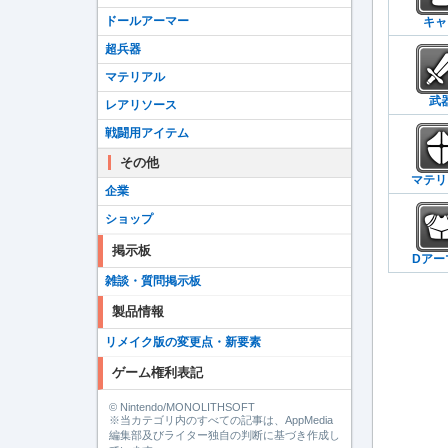
ドールアーマー
キャ
超兵器
マテリアル
武
レアリソース
戦闘用アイテム
その他
マテリ
企業
ショップ
掲示板
Dアー
雑談・質問掲示板
製品情報
リメイク版の変更点・新要素
ゲーム権利表記
© Nintendo/MONOLITHSOFT
※当カテゴリ内のすべての記事は、AppMedia
編集部及びライター独自の判断に基づき作成し