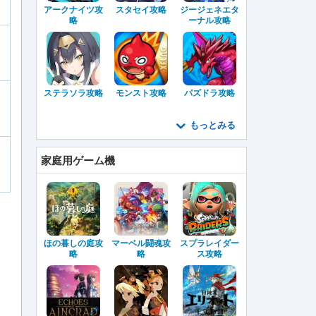
アークナイツ攻
スタセイ攻略
ジージェネエタ
略
ーナル攻略
ステラソラ攻略
モンスト攻略
パズドラ攻略
もっとみる
家庭用ゲーム機
ほの暮しの庭攻
マーベル闘魂攻
スプラレイダー
略
略
ス攻略