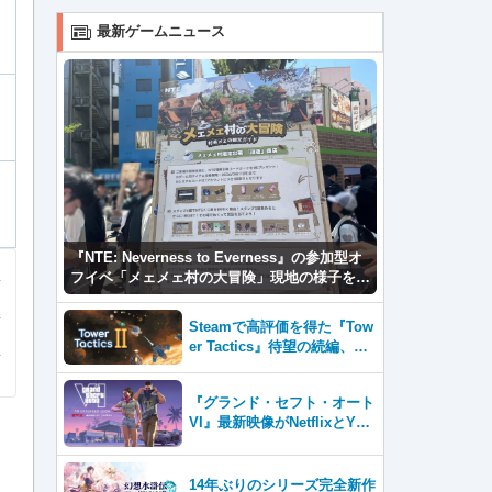
最新ゲームニュース
『NTE: Neverness to Everness』の参加型オ
フイベ「メェメェ村の大冒険」現地の様子をレ
ポ！ミニゲームやコスプレイヤー撮影など盛り
だくさん！
Steamで高評価を得た『Tow
er Tactics』待望の続編、『T
ower Tactics 2』2026年第3
四半期に早期アクセス開始
『グランド・セフト・オート
VI』最新映像がNetflixとYou
Tubeに8月27日登場！
14年ぶりのシリーズ完全新作