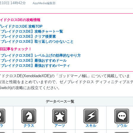
月10日 14時42分
AppMedia編集部
イドクロスDEの攻略情報
レイドクロスDE 攻略TOP
ノブレイドクロスDE】攻略チャート一覧
ノブレイドクロスDE】クリア後要素
ノブレイドクロスDE】取り返しのつかないこと
目記事をチェック！
ノブレイドクロスDE】レベル上げの効率的なやり方
ノブレイドクロスDE】最強おすすめドール
ノブレイドクロスDE】最強おすすめパーティ
ドクロスDE(XenobladeXDE)の「ゴッドマーノ極L」について掲載していま
方法と性能をまとめていますので、ゼノブレイドクロス ディフィニティブエ
Switch)の攻略にお役立てください。
データベース一覧
ラ
クラス
アーツ
スキル
ソウル