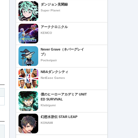
ダンジョン見聞録
Super Planet
アーククロニクル
KEMCO
Never Grave（ネバーグレイ
ブ）
Pocketpair
NBAダンクシティ
NetEase Games
僕のヒーローアカデミア UNIT
ED SURVIVAL
Klab/gumi
幻想水滸伝 STAR LEAP
KONAMI