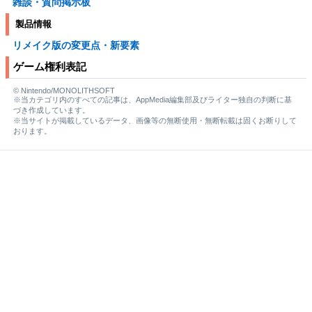
雑談・質問掲示板
製品情報
リメイク版の変更点・新要素
ゲーム権利表記
© Nintendo/MONOLITHSOFT
※当カテゴリ内のすべての記事は、AppMedia編集部及びライター独自の判断に基
づき作成しています。
※当サイトが掲載しているデータ、画像等の無断使用・無断転載は固くお断りして
おります。