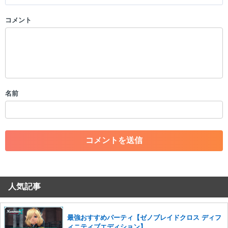
コメント
以下の書き込みを禁止とし、場合によってはコメント削除や書き込み制
限を行う可能性がございます。 あらかじめご了承ください。
・公序良俗に反する投稿
・スパムなど、記事内容と関係のない投稿
・誰かになりすます行為
・個人情報の投稿や、他者のプライバシーを侵害する投稿
名前
・一度削除された投稿を再び投稿すること
・外部サイトへの誘導や宣伝
・アカウントの売買など金銭が絡む内容の投稿
・各ゲームのネタバレを含む内容の投稿
・その他、管理者が不適切と判断した投稿
コメントの削除につきましては下記フォームより申請をいた
だけますでしょうか。
人気記事
コメントの削除を申請する
※投稿内容を確認後、順次対応さ
せていただきます。ご了承ください。
※一度削除したコメントは復元ができませんのでご注意くだ
最強おすすめパーティ【ゼノブレイドクロス ディフ
さい。
ィニティブエディション】