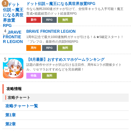
3
ドット伝説～魔王になる異世界放置RPG
今なら無料2000連ガチャが引けて、全恒常キャラも入手可能！魔王
育成×箱庭経営のドット絵放置RPG
新作
RPG
無料
4
BRAVE FRONTIER LEGION
1周年記念で最大1000連無料ガチャが引ける！＆★5確定スタート！
「ブレフロ」最新作の共闘対戦RPG
周年
RPG
無料
5
【8月最新】おすすめスマホゲームランキング
話題の新作やガチャが沢山引ける注目作、周年&コラボ開催タイト
ル、リセマラおすすめなどを完全網羅！
特集
無料
攻略情報
攻略チャート
攻略チャート一覧
第1章
第2章