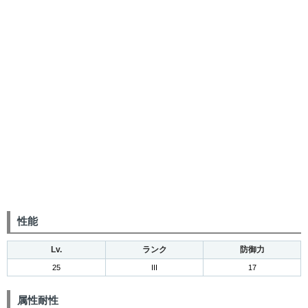
性能
Lv.
ランク
防御力
25
III
17
属性耐性