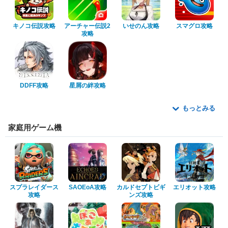
キノコ伝説攻略
アーチャー伝説2
いせのん攻略
スマグロ攻略
攻略
DDFF攻略
星屑の絆攻略
もっとみる
家庭用ゲーム機
スプラレイダース
SAOEoA攻略
カルドセプトビギ
エリオット攻略
攻略
ンズ攻略