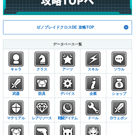
ゼノブレイドクロスDE 攻略TOP
データベース一覧
キャラ
クラス
アーツ
スキル
ソウル
武器
防具
デバイス
企業
ショップ
マテリアル
レアリソース
戦闘アイテム
ドール
Dウェポン