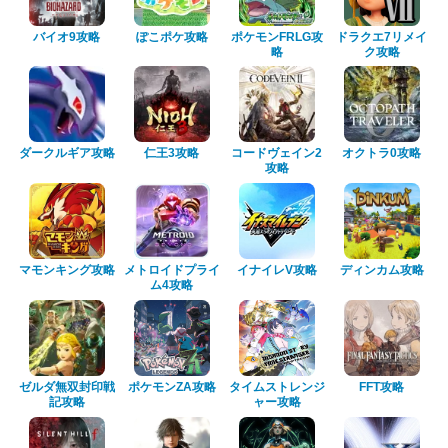
バイオ9攻略
ぽこポケ攻略
ポケモンFRLG攻
ドラクエ7リメイ
略
ク攻略
ダークルギア攻略
仁王3攻略
コードヴェイン2
オクトラ0攻略
攻略
マモンキング攻略
メトロイドプライ
イナイレV攻略
ディンカム攻略
ム4攻略
ゼルダ無双封印戦
ポケモンZA攻略
タイムストレンジ
FFT攻略
記攻略
ャー攻略