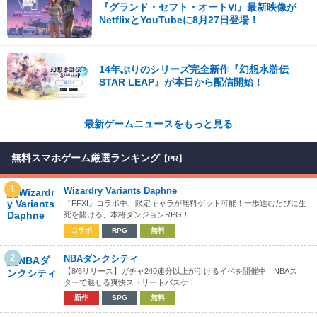
『グランド・セフト・オートVI』最新映像が
NetflixとYouTubeに8月27日登場！
14年ぶりのシリーズ完全新作『幻想水滸伝
STAR LEAP』が本日から配信開始！
最新ゲームニュースをもっと見る
無料スマホゲーム厳選ランキング
【PR】
1
Wizardry Variants Daphne
『FFXI』コラボ中、限定キャラが無料ゲット可能！一歩進むたびに生
死を賭ける、本格ダンジョンRPG！
コラボ
RPG
無料
2
NBAダンクシティ
【8/6リリース】ガチャ240連分以上が引けるイベを開催中！NBAス
ターで魅せる爽快ストリートバスケ！
新作
SPG
無料