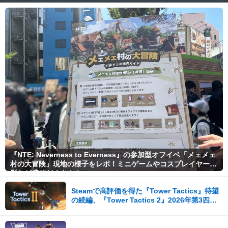
『NTE: Neverness to Everness』の参加型オフイベ「メェメェ
村の大冒険」現地の様子をレポ！ミニゲームやコスプレイヤー撮
影など盛りだくさん！
Steamで高評価を得た『Tower Tactics』待望
の続編、『Tower Tactics 2』2026年第3四半
期に早期アクセス開始