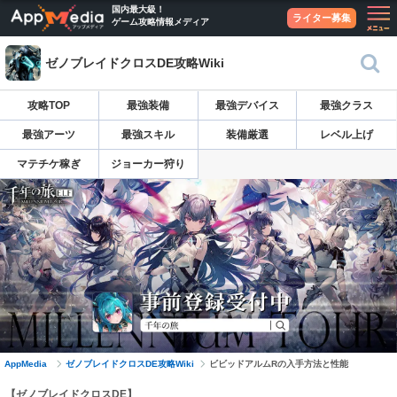
国内最大級！
ライター募集
ゲーム攻略情報メディア
ゼノブレイドクロスDE攻略Wiki
攻略TOP
最強装備
最強デバイス
最強クラス
最強アーツ
最強スキル
装備厳選
レベル上げ
マテチケ稼ぎ
ジョーカー狩り
AppMedia
ゼノブレイドクロスDE攻略Wiki
ビビッドアルムRの入手方法と性能
【ゼノブレイドクロスDE】