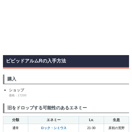
ビビッドアルムRの入手方法
購入
ショップ
価格：17200
旧をドロップする可能性のあるエネミー
分類
エネミー
Lv.
生息
通常
ロック・シミウス
21-30
原初の荒野