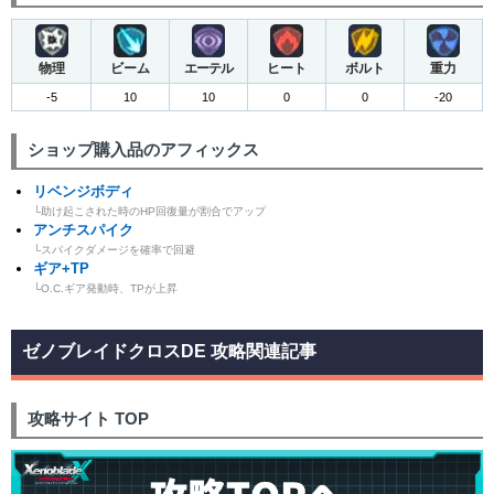
物理
ビーム
エーテル
ヒート
ボルト
重力
-5
10
10
0
0
-20
ショップ購入品のアフィックス
リベンジボディ
└助け起こされた時のHP回復量が割合でアップ
アンチスパイク
└スパイクダメージを確率で回避
ギア+TP
└O.C.ギア発動時、TPが上昇
ゼノブレイドクロスDE 攻略関連記事
攻略サイト TOP