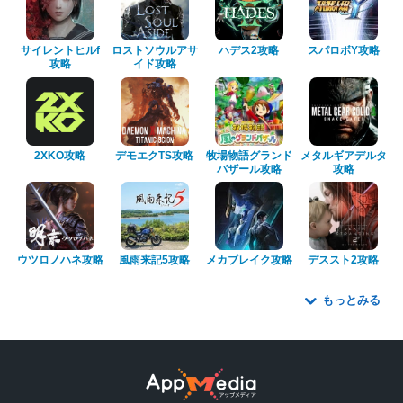
サイレントヒルf
ロストソウルアサ
ハデス2攻略
スパロボY攻略
攻略
イド攻略
2XKO攻略
デモエクTS攻略
牧場物語グランド
メタルギアデルタ
バザール攻略
攻略
ウツロノハネ攻略
風雨来記5攻略
メカブレイク攻略
デススト2攻略
もっとみる