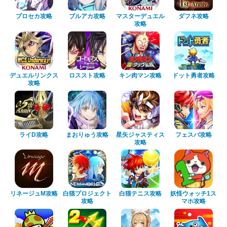
プロセカ攻略
ブルアカ攻略
マスターデュエル
ダフネ攻略
攻略
デュエルリンクス
ロススト攻略
キン肉マン攻略
ドット勇者攻略
攻略
ライD攻略
まおりゅう攻略
星矢ジャスティス
フェスバ攻略
攻略
リネージュM攻略
白猫プロジェクト
白猫テニス攻略
妖怪ウォッチ1ス
攻略
マホ攻略