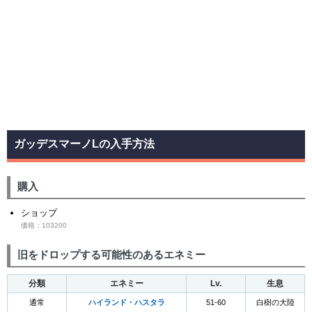
ガッデスマーノLの入手方法
購入
ショップ
価格：103200
旧をドロップする可能性のあるエネミー
分類
エネミー
Lv.
生息
通常
ハイランド・ハスタラ
51-60
白樹の大陸