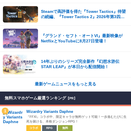
影など盛りだくさん！
Steamで高評価を得た『Tower Tactics』待望
の続編、『Tower Tactics 2』2026年第3四半
期に早期アクセス開始
『グランド・セフト・オートVI』最新映像が
NetflixとYouTubeに8月27日登場！
14年ぶりのシリーズ完全新作『幻想水滸伝
STAR LEAP』が本日から配信開始！
最新ゲームニュースをもっと見る
無料スマホゲーム厳選ランキング
【PR】
1
Wizardry Variants Daphne
『FFXI』コラボ中、限定キャラが無料ゲット可能！一歩進むたびに生
死を賭ける、本格ダンジョンRPG！
コラボ
RPG
無料