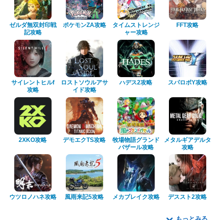
ゼルダ無双封印戦
ポケモンZA攻略
タイムストレンジ
FFT攻略
記攻略
ャー攻略
サイレントヒルf
ロストソウルアサ
ハデス2攻略
スパロボY攻略
攻略
イド攻略
2XKO攻略
デモエクTS攻略
牧場物語グランド
メタルギアデルタ
バザール攻略
攻略
ウツロノハネ攻略
風雨来記5攻略
メカブレイク攻略
デススト2攻略
もっとみる