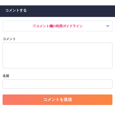
コメントする
コメント欄の利用ガイドライン
コメント
以下の書き込みを禁止とし、場合によってはコメント削除や書き込み制
限を行う可能性がございます。 あらかじめご了承ください。
・公序良俗に反する投稿
・スパムなど、記事内容と関係のない投稿
・誰かになりすます行為
・個人情報の投稿や、他者のプライバシーを侵害する投稿
名前
・一度削除された投稿を再び投稿すること
・外部サイトへの誘導や宣伝
・アカウントの売買など金銭が絡む内容の投稿
・各ゲームのネタバレを含む内容の投稿
・その他、管理者が不適切と判断した投稿
コメントの削除につきましては下記フォームより申請をいた
だけますでしょうか。