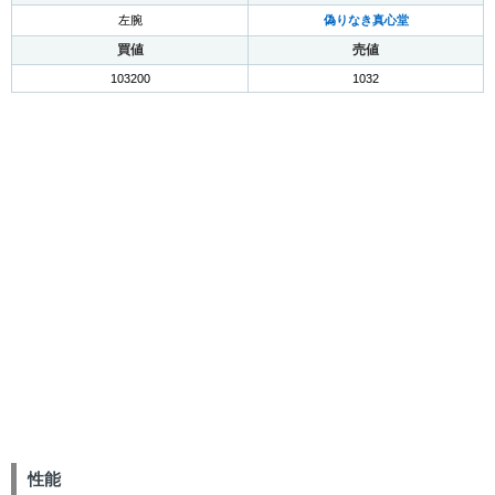
左腕
偽りなき真心堂
買値
売値
103200
1032
性能