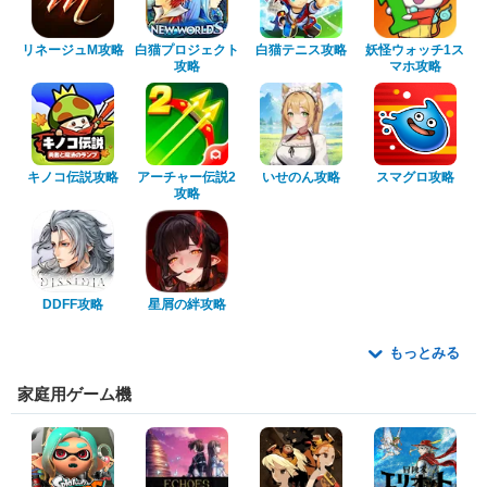
リネージュM攻略
白猫プロジェクト
白猫テニス攻略
妖怪ウォッチ1ス
攻略
マホ攻略
キノコ伝説攻略
アーチャー伝説2
いせのん攻略
スマグロ攻略
攻略
DDFF攻略
星屑の絆攻略
もっとみる
家庭用ゲーム機