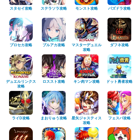
スタセイ攻略
ステラソラ攻略
モンスト攻略
パズドラ攻略
プロセカ攻略
ブルアカ攻略
マスターデュエル
ダフネ攻略
攻略
デュエルリンクス
ロススト攻略
キン肉マン攻略
ドット勇者攻略
攻略
ライD攻略
まおりゅう攻略
星矢ジャスティス
フェスバ攻略
攻略