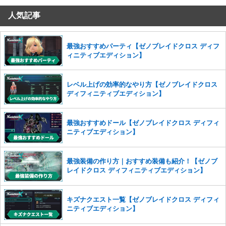
人気記事
コメントの削除を申請する
※投稿内容を確認後、順次対応さ
せていただきます。ご了承ください。
※一度削除したコメントは復元ができませんのでご注意くだ
最強おすすめパーティ【ゼノブレイドクロス ディフ
さい。
ィニティブエディション】
また、過度な利用規約の違反や、弊社に損害の及ぶ内容の書き込みがあ
った場合は、法的措置をとらせていただく場合もございますので、あら
レベル上げの効率的なやり方【ゼノブレイドクロス
かじめご理解くださいませ。
ディフィニティブエディション】
最強おすすめドール【ゼノブレイドクロス ディフィ
ニティブエディション】
最強装備の作り方｜おすすめ装備も紹介！【ゼノブ
レイドクロス ディフィニティブエディション】
キズナクエスト一覧【ゼノブレイドクロス ディフィ
ニティブエディション】