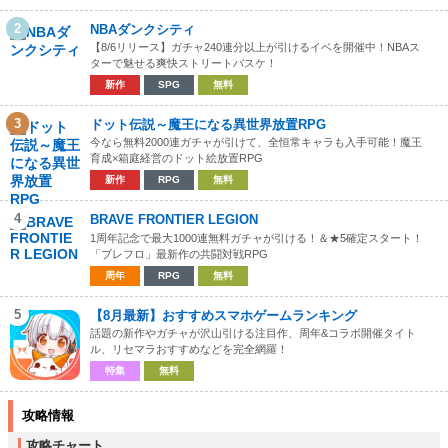
2
NBAダンクシティ
【8/6リリース】ガチャ240連分以上が引けるイベを開催中！NBAス
ターで魅せる爽快ストリートバスケ！
新作
SPG
無料
3
ドット伝説～魔王になる異世界放置RPG
今なら無料2000連ガチャが引けて、全恒常キャラも入手可能！魔王
育成×箱庭経営のドット絵放置RPG
新作
RPG
無料
4
BRAVE FRONTIER LEGION
1周年記念で最大1000連無料ガチャが引ける！＆★5確定スタート！
「ブレフロ」最新作の共闘対戦RPG
周年
RPG
無料
5
【8月最新】おすすめスマホゲームランキング
話題の新作やガチャが沢山引ける注目作、周年&コラボ開催タイト
ル、リセマラおすすめなどを完全網羅！
特集
無料
攻略情報
攻略チャート