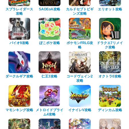
スプラレイダース
SAOEoA攻略
カルドセプトビギ
エリオット攻略
攻略
ンズ攻略
バイオ9攻略
ぽこポケ攻略
ポケモンFRLG攻
ドラクエ7リメイ
略
ク攻略
ダークルギア攻略
仁王3攻略
コードヴェイン2
オクトラ0攻略
攻略
マモンキング攻略
メトロイドプライ
イナイレV攻略
ディンカム攻略
ム4攻略