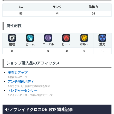
Lv.
ランク
防御力
55
VI
24
属性耐性
物理
ビーム
エーテル
ヒート
ボルト
重力
0
-5
0
20
0
-10
ショップ購入品のアフィックス
潜在力アップ
└潜在力がアップ
アンチ弱体ボディ
└自分が受けた弱体の効果時間を短縮
トレジャーセンサー
└アイテムのドロップ率が割合でアップ
ゼノブレイドクロスDE 攻略関連記事