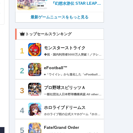
『幻想水滸伝 STAR LEAP』
が本日から配信開始！
最新ゲームニュースをもっと見る
トップセールスランキング
モンスターストライク
1
◆祝・国内利用者5000万人突破！／テレビCM絶賛放映中！◆ 最大4人同時に楽しめる「ひっぱりハンティングRPG！」 モンスターマスターになって様々な能力を持つモンスターをたくさん集めよう！ 1000種類を超える個性豊かなモンスターが君を待ってるぞ！ 【ゲーム紹介】 ▼ルールは簡単 モンスターを引っぱって敵に当てるだけ！ 味方モンスターに当てると、友情コンボが発動！ 一見攻撃力の弱いモンスターもコンボが発動すると、意外な力を発揮するかも!? ▼決めろストライクショット！ バトルのターンが経過すると必殺技「ストライクショット」が使えるぞ！ モンスターによって技は様々、君はすぐ使う派？ボスまで待つ派？ 使うタイミングが生死を分ける!? ▼集めて育てて強くなれ！ バトルやガチャでGetしたモンスターを合成して育てよう！ 強く進化させるにはモンスター以外に進化素材が必要になるぞ。 強いモンスターを育てて君だけの最強チームを作ろう！ ▼天空より舞い降りし、異界のモンスター！ ボスがステージの最後に出るとは限らないぞ！ どんな時も万全の態勢で戦いに挑むべし！ ▼友達と一緒に、強敵を倒そう！ 近くにいる友達と、最大4人まで同時プレイが可能！ なんと1人分のスタミナでクエストに挑めるぞ！ 1人では倒せない強敵も、みんなで力を合わせれば倒せるかも!? マルチプレイ専用のレアなクエストも盛りだくさん！ レアモンスターを倒してゲットしよう！ +++【価格】+++ アプリ本体：無料 ※一部有料アイテムがございます。 +++【必須環境】+++ iOS 15.0以降 ※必須環境を満たす端末以外でのサポート、補償等は致しかねますので何卒ご了承くださいませ。 ご利用前に「アプリケーション使用許諾契約」に 表示されている利用規約を必ずご確認の上ご利用ください。 +++【モンストパスポートについて】+++ ・価格と期間 月額480円（税込）/1ヶ月間（利用開始日から起算）/月額自動更新 ・特典 ▼1日1回スタミナ回復することができます。 ▼マルチプレイでホスト、ゲストも経験値が多く獲得できます。 ▼モンパス限定の称号やフレームが貰えます。 ▼3ヶ月継続するとレア6確定ガチャが引けます。 ・自動更新の詳細 モンパス有効期間の終了日の24時間以上前に自動更新を解除しない限り、有効期間が自動更新されます。 自動更新される際の課金については、モンパス有効期間終了日の24時間以内に行われます。 ・課金について Apple Accountに課金されます。 ・モンストパスポートの状況の確認方法と解約（自動更新の解除）方法 モンパス会員状況の確認と解約は下記ページから行うことができます。 [ App Store アプリ/おすすめページ最下部 > Apple Account/アカウントを表示 > 購読/管理 ] 次回の自動更新タイミングの確認や、自動更新の解除/設定をこの画面内で行うことができます。 プライバシーポリシー > https://www.monster-strike.com/privacy/ 利用規約 > https://www.monster-strike.com/legal/monpass.html
eFootball™
2
■「ウイイレ」から進化した「eFootball™」 人気サッカーゲーム「ウイニングイレブン」が「eFootball™」とタイトルを変え、大きく進化して生まれ変わりました。「eFootball™」で新しいサッカーゲームを体感しましょう！ ■はじめての方でも安心 ダウンロード後は、実践を交えたステップアップ方式のチュートリアルで直感的に基本操作を覚えることができます！さらに、チュートリアルを全てクリアすると、リオネル メッシがもらえます！！ また、試合の面白さや爽快感を楽しんでいただくためにスマートアシストを実装。 複雑な操作をしなくても、華麗なドリブルやパスで相手をかわして強烈なシュートでゴールを奪うことができます！ 【基本的な遊び方】 ■好きなチームで始めよう 欧州、米州、アジアなど世界各国のクラブやナショナルチームなどお気に入りのチームでスタートできます！ ■選手を獲得しましょう チームを作成したら、選手を獲得しましょう。現役のスーパースターや、歴史に残るレジェンドたちが、あなたのクラブでの活躍を待っています！ ・スペシャル選手リスト 現実の試合で大活躍した選手や、注目リーグの選手、レジェンドなどの特別な選手を獲得できます。 ・スタンダード選手リスト 好きな選手を獲得できます。条件を設定して絞り込むことができます。 ・監督リスト さまざまな戦術や得意な育成タイプを持った監督を獲得できます。 ■試合を楽しもう 獲得した選手でチームを編成したら、いよいよ試合に挑戦！ AIを相手に腕を磨いたり、オンライン対戦でランキングを競ったり、楽しみ方はあなた次第です。 ・対AI戦で腕を磨く 注目リーグのチームやナショナルチームを相手に戦うイベントなど、サッカーシーズンに合わせたさまざまなテーマのイベントが開催されています。 また、10段階にレベル分けされたDivision制の「eFootball™ リーグ」で楽しみながらレベルアップしていくことも可能です！ ・対人戦で実力を試す Division制の全ユーザーとランキングを競う「eFootball™ リーグ」や、毎週開催される様々なイベントで、オンラインでのリアルタイム対戦を楽しむことができます。あなたのドリームチームで、最高峰のDivision 1を目指しましょう！ ・友達と最大3vs3の対戦を楽しむ フレンドマッチ機能を使って、友達と対戦することができます。育て上げたチームの強さを友達に見せつけましょう！ また、最大3vs3の協力対戦も可能。友達とオンラインで集まって対戦を楽しみましょう！ ■選手を育てる 獲得した選手は、選手種別によっては成長させることができます。 試合に出場させたり、ゲーム内アイテムを使用したりして、選手のレベルを上げる事で入手できる「タレントポイント」で、能力パラメータを上昇させましょう。 より自分好みの選手にしたい場合は、手動でポイントを割り振りましょう。 ポイントの割り振りに迷った場合は、[おまかせ]で設定することもできます。 自分だけのお気に入りの選手に育て上げましょう！ 【もっと楽しむ】 ■Live Updateを毎週配信 選手の移籍や、現実の試合での活躍が反映される「Live Update」を搭載。 毎週配信される「Live Update」を参考に、スカッドを編成し試合に挑みましょう。 ■スタジアムをカスタマイズ 試合中のスタジアムに反映されるコレオ・オブジェクトなどのスタジアムパーツをカスタマイズできます。 思い通りのスタジアムにアレンジして、ゲーム体験を彩りましょう！ ※居住国・地域が以下のお客様には、eFootball™ コインによるルートボックス施策をご提供しておりません。 ベルギー、ブラジル(18歳未満) 【最新情報について】 本商品は、新機能やモードの追加、ゲームプレイ・イベントのアップデートを継続的に行っていきます。 最新情報は「eFootball™」公式サイトをご確認ください。 【ダウンロードについて】 本アプリをダウンロードするためには、ストレージに約3.3GBの空き容量が必要となります。 あらかじめ3.3GB以上の容量を空けてからダウンロードを行っていただけますようお願いします。 ダウンロード時はWi-Fi環境で接続することを推奨いたします。 ※アップデートにつきましても同様となります。 【通信環境について】 本アプリはオンラインゲームです。通信可能な環境でお楽しみください。
プロ野球スピリッツＡ
3
一般社団法人日本野球機構承認 All other copyrights or trademarks are the property of their respective owners and are used under license. --------------------------------------------- リアルプロ野球ゲームの決定版がついに登場！ 最高の映像クオリティでプロ野球の臨場感を再現 鍛え上げた最強のチームで日本一を目指そう！ --------------------------------------------- ◇重要なお知らせ◇ ・本アプリはオンラインゲームです。通信可能な環境でお楽しみ下さい。 ・チュートリアル終了時に約650MBのダウンロードが必要です。 ・動作環境 対応OS：iOS 15.0以降、iPadOS 15.0以降 対応端末：iPhone 6s/6s Plus以降、iPad（第5世代）以降、iPad Air 2以降、iPad mini 4以降、iPod touch（第7世代）以降、iPad Pro シリーズ ※動作環境を満たす端末でも、端末の性能や仕様、端末固有のアプリ使用状況などにより、正常に動作しない場合があります。 --------------------------------------------- 【プロ野球スピリッツAとは？】 ◇リアルなプロ野球表現 プロ野球選手が実写と本人そっくりのリアルな3Dモデルで登場！ 試合を熱く盛り上げる実況・解説や観客席からの応援でプロ野球の臨場感をそのまま再現！ ◇3Dアクション野球 迫力の3Dアクション野球では、選手の特徴が結果に大きく影響。本格派投手、技巧派投手、巧打者、強打者・・・選手それぞれの持ち味を活かしながら、自らの力でチームを勝利に導こう！ アクションが苦手な方のために、「ゾーン打ち」や「おまかせ配球」といった簡単操作も搭載。 ◇実在のプロ野球選手が登場!! 実際のプロ野球のペナント成績に基づいた選手たちが登場！ ＜セ・リーグ＞ 阪神タイガース 横浜DeNAベイスターズ 読売ジャイアンツ 中日ドラゴンズ 広島東洋カープ 東京ヤクルトスワローズ ＜パ・リーグ＞ 福岡ソフトバンクホークス 北海道日本ハムファイターズ オリックス・バファローズ 東北楽天ゴールデンイーグルス 埼玉西武ライオンズ 千葉ロッテマリーンズ --------------------------------------------- ■ Vロード ■ セ・パ12球団と対戦。試合は自動で進み、ピンチ・チャンスの場面では出番が発生。試合を決定付ける活躍をして勝ち星を積み重ねて、日本一の座を目指そう！ ■ リーグ ■ 獲得・強化した選手を組み合わせた最強オーダーで、全国のライバルと競う対戦モード。 毎週リーグが自動開催され、リーグランクの昇降格が決まります。 オーダーをより強化し、覇王リーグでの優勝を目指そう！ ■ 選手育成とオーダー ■ 選手は試合を通じてレベルアップ。特訓や特殊能力の習得で潜在能力を限界まで発揮させよう！ 選手の組み合わせによって発動するコンボは、試合展開を大きく左右することも！？ 最強の選手を揃えた最高のチームで頂点を目指そう！ ■ リアルタイム対戦 ■ 新機能！全国の猛者と戦う「ランク戦」と一緒にプロスピAを遊んでいる友達と対戦できる「ルーム戦」。 2つの楽しみ方でオンライン対戦を楽しむことができるぞ！ ■ プロ野球速報 ■ 野球ファン必見、厳選の野球速報がココに！ プロ野球ニュースや選手成績はもちろん、公式戦の試合速報や一球速報も配信！ --------------------------------------------- ◆ 基本無料で最高峰の野球ゲームを！ ◆ 選手は試合報酬などで獲得可能。試合のボーナスや、様々なイベントに参加することでより強力な選手スカウトのチャンスも。着実に戦力を強化していけば、無料でも強力な球団を作りあげることができるぞ。「プロスピA」アプリ上で野球速報もすべて無料でチェック可能！ ◆ 「プロスピA」はこんな方へおすすめ ◆ ・好きな野球選手だけを集めて理想の球団を作りたい。 ・家庭用ゲーム「プロ野球スピリッツ」が好きで、いつでもどこでも「プロスピ」を楽しみたい。 ・「プロスピ」シリーズを遊んだことはないが、リアルな野球ゲームをやってみたい。 ・アクション要素もあるスポーツゲームを楽しみたい。 ・無料で遊べてオンライン対戦もできる野球ゲームやスポーツゲームを探している。 ・無料でも長くやりこめる野球ゲームやスポーツゲームを探している。 ・選手を自分好みに育成できる野球ゲームやスポーツゲームを探している。 ・「実況パワフルプロ野球」「プロ野球ドリームナイン」をプレイしたことがある。 ・ゲームを楽しみながら、最新の野球速報もチェックしたい。 ・野球速報や野球中継は常にチェックしている。 ・スポーツ選手や監督になる夢をスポーツゲームで叶えたい。 ・自分だけのオリジナルチームを、好きなプロ野球球団の選手を集めて作りたい。 ・好きなプロ野球球団の選手をプロスピで再現して遊びたい。 ・プロ野球球団好きの仲間と一緒に遊びたい。 ・子供の頃、プロ野球球団に入りたかった。 ・趣味は好きなプロ野球球団の試合を観戦することだ。 --------------------------------------------- ◆『応援曲利用権』について 【価格と更新間隔】 ・価格：月額480円（税込） ・更新間隔：1ヶ月毎 【サービス内容】 以下の機能が利用可能になります。 ・ダウンロード応援曲 ・応援曲作成 ・応援曲割当て ・試合中に割当てた応援曲が流れる 【無料期間について】 ・利用開始から7日間は無料でお試しいただけます。 ・無料期間が終了する24時間以上前までにサブスクリプションを解約しなかった場合、自動的に有料のサブスクリプションが開始します。 ・無料期間中に手動で無料期間なし版への切り替えを行った場合、残りの無料期間は失われます。 【自動更新の詳細】 ・次回更新日の24時間以上前までにサブスクリプションを解約しなかった場合、自動的に利用期間が更新されます。 ・自動更新が行なわれると、更新日から24時間以内に領収書が届きます。 【次回更新日の確認とサブスクリプションの解約方法】 次回更新日の確認やサブスクリプションの解約手続きは、以下のページで行うことができます。 1. App Storeアプリを開く 2.「Today」タブを開き、右上のユーザーアイコンをタップする 3.「アカウント」画面のユーザー名とメールアドレスが表示されている部分をタップする 4. サインインする 5.「アカウント設定」画面の「サブスクリプション」をタップする ※ご購入いただく前に、必ず『応援曲利用権』販売ページの注意事項と利用規約をご確認ください。 ---------------------------------------------
ホロライブドリームス
4
ホロライブ初の公式スマホゲーム『ホロライブドリームス(ホロドリ)』がリズム&RPGとして登場！ リズムゲームを中心に、テーマパークの発展やミニゲームなど多彩なコンテンツを収録！ 総勢50名以上のホロライブメンバーが登場し、初期収録楽曲はなんと150曲以上！ ホロライブのファンも、初めての方も幅広く楽しめる作品で、遊び方はあなた次第！ ▼本格リズムゲーム▼ 公式MVやライブ映像を背景に、本格リズムゲームが楽しめる！ 自分だけのオリジナル譜面を作って公開できる「クリエイト譜面」機能を搭載！ ・超高難度のやり込み譜面 ・タレントへの愛を詰め込んだ譜面 ・みんなで楽しめるネタ譜面 などなど、世界中のプレイヤーがつくった譜面で遊んで、楽しさ無限大！ リズムゲームが苦手な方でもオート機能で安心して遊べる！ タレント育成/編成でスコアアップを目指そう！ ▼初期収録楽曲は150曲以上▼ ホロライブ楽曲から人気カバー楽曲まで幅広く収録！ 最新ヒットから定番曲までラインナップ！ 【ホロライブ楽曲】 ・ビビデバ ・Shiny Smily Story ・BLUE CLAPPER ほか 【カバー楽曲】 ・勇者 ・メギツネ ・わたしの一番かわいいところ ほか ▼ゲームの舞台はテーマパーク▼ 舞台は、世界のどこかに浮かぶ無人島。 ホロライブメンバーと力を合わせ、夢のテーマパークを発展させていく。 リズムゲームやミニゲームをプレイしてクエストを進行しパークを発展させよう！ ホロメンクエストをプレイすることで、操作タレントが増えていく！ 推しホロメンを解放して、夢のテーマパークを作り上げよう！ ホロライブらしさあふれる施設も多数登場！ このゲームだけのオリジナルストーリーも展開！ 夢のテーマパーク完成を目指そう！ ▼1人でもみんなでも楽しめるミニゲーム▼ ひとりでも、みんなでも楽しめる多彩なミニゲームを収録！ マルチプレイ搭載で、協力や対戦で盛り上がろう！ 難しいアクションが苦手な方でも楽しめるシンプル操作のミニゲームも収録！ 短時間で遊べるカジュアルなものから、繰り返し挑戦したくなるやり込み系まで幅広くラインナップ！ プレイして報酬を獲得し、育成やパーク発展をさらに加速させよう！ ▼公式サイト：https://www.hololive-dreams.com ▼利用規約：https://www.hololive-dreams.com/terms ▼プライバシーポリシー：https://qualiarts.jp/privacy ▼Ⓒ COVER / Ⓒ QualiArts, Inc. +++++++++++++++++++++++++++++++++++++++++++++++++++++++++++ このアプリケーションには、株式会社Live2Dの「Live2D」が使用されています。
Fate/Grand Order
5