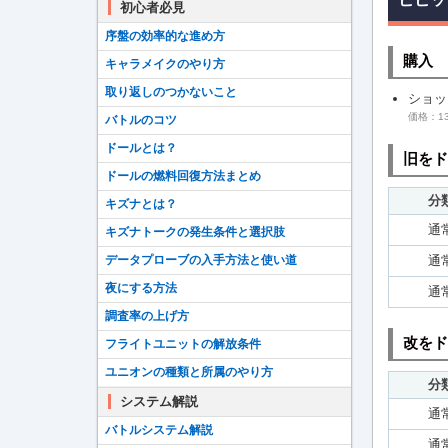
初心者必見
序盤の効率的な進め方
購入
キャラメイクのやり方
取り返しのつかないこと
ショッ
価格：13
バトルのコツ
ドールとは？
旧をド
ドールの燃料回復方法まとめ
分
キズナとは？
通
キズナトークの発生条件と選択肢
通
データプローブの入手方法と使い道
夜にする方法
通
調査率の上げ方
改をド
フライトユニットの解放条件
ユニオンの種類と所属のやり方
分
システム解説
通
バトルシステム解説
通