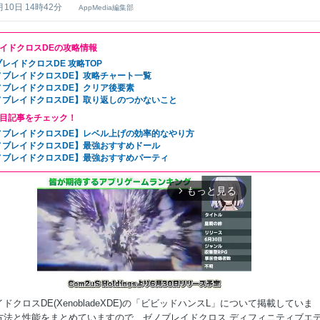
月10日 14時42分
AppMedia編集部
イドクロスDEの攻略情報
レイドクロスDE 攻略TOP
ノブレイドクロスDE】攻略チャート一覧
ノブレイドクロスDE】クリア後要素
ノブレイドクロスDE】取り返しのつかないこと
目記事をチェック！
ノブレイドクロスDE】レベル上げの効率的なやり方
ノブレイドクロスDE】最強おすすめドール
ノブレイドクロスDE】最強おすすめパーティ
もっと見る
arrow_forward_ios
ドクロスDE(XenobladeXDE)の「ビビッドハンスL」について掲載していま
方法と性能をまとめていますので、ゼノブレイドクロス ディフィニティブエ