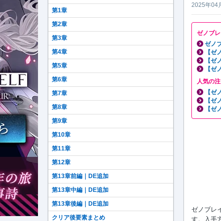
2025年04
第1章
第2章
ゼノブレ
第3章
ゼノブ
第4章
【ゼ
【ゼ
第5章
【ゼ
第6章
人気の注
【ゼ
第7章
【ゼ
第8章
【ゼ
第9章
第10章
第11章
第12章
第13章前編｜DE追加
第13章中編｜DE追加
第13章後編｜DE追加
ゼノブレイ
クリア後要素まとめ
す。入手