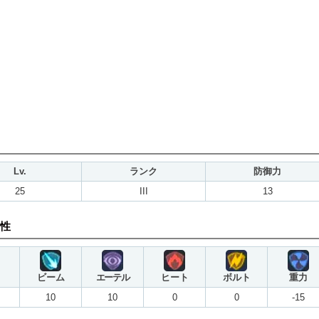
Lv.
ランク
防御力
25
III
13
性
ビーム
エーテル
ヒート
ボルト
重力
10
10
0
0
-15