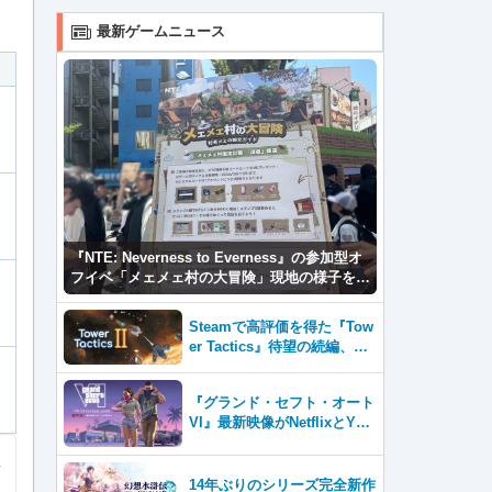
最新ゲームニュース
『NTE: Neverness to Everness』の参加型オ
フイベ「メェメェ村の大冒険」現地の様子をレ
ポ！ミニゲームやコスプレイヤー撮影など盛り
だくさん！
Steamで高評価を得た『Tow
er Tactics』待望の続編、『T
ower Tactics 2』2026年第3
四半期に早期アクセス開始
『グランド・セフト・オート
VI』最新映像がNetflixとYou
Tubeに8月27日登場！
14年ぶりのシリーズ完全新作