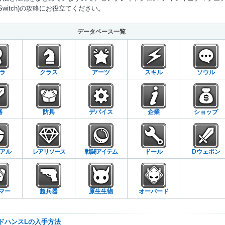
Switch)の攻略にお役立てください。
Mute
データベース一覧
ラ
クラス
アーツ
スキル
ソウル
器
防具
デバイス
企業
ショップ
アル
レアリソース
戦闘アイテム
ドール
Dウェポン
マー
超兵器
原生生物
オーバード
ッドハンスLの入手方法