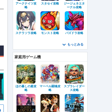
アークナイツ攻
スタセイ攻略
ジージェネエタ
略
ーナル攻略
ステラソラ攻略
モンスト攻略
パズドラ攻略
もっとみる
家庭用ゲーム機
ほの暮しの庭攻
マーベル闘魂攻
スプラレイダー
略
略
ス攻略