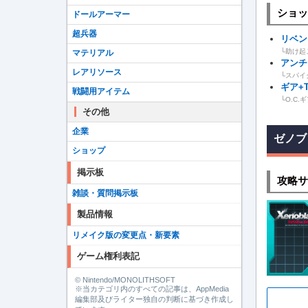
ショッ
ドールアーマー
超兵器
リベン
└助け起
マテリアル
アンチ
レアリソース
└スパイ
ギア+
戦闘用アイテム
└O.C
その他
企業
ゼノブ
ショップ
掲示板
攻略サ
雑談・質問掲示板
製品情報
リメイク版の変更点・新要素
ゲーム権利表記
© Nintendo/MONOLITHSOFT
※当カテゴリ内のすべての記事は、AppMedia
編集部及びライター独自の判断に基づき作成し