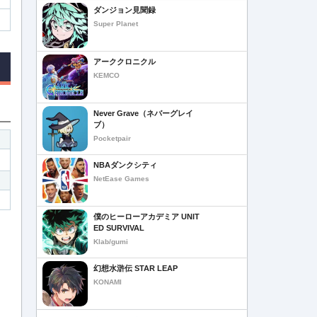
ダンジョン見聞録
Super Planet
アーククロニクル
KEMCO
Never Grave（ネバーグレイ
ブ）
Pocketpair
NBAダンクシティ
NetEase Games
僕のヒーローアカデミア UNIT
ED SURVIVAL
Klab/gumi
幻想水滸伝 STAR LEAP
KONAMI