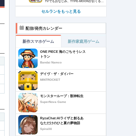
TVでもおなじみ、TYPE-MOONがおくるFateのRPG！ スマホでも本格的なRPGが楽しめる。 文字数にして500万字超という、圧倒的なボリュームを堪能できるストーリー！ 本編以外にもキャラクターごとにストーリーを用意し、Fateファンも今回はじめてFateの世界を体験される方も十分満足いただける内容となっています。 【あらすじ】 西暦2015年。 地球の未来を観測するカルデアは、2017年以降の人類史が崩壊している事実を確認した。 昨日まで確かに存在していた2115年までの“約束された未来”は、何の前触れもなく突如として消え去ったのだ。 なぜ。どうして。だれが。どうやって。 西暦2004年 日本 ある地方都市。 ここに今まではなかった、「観測できない領域」が現れたと。 カルデアはこれを人類絶滅の原因と仮定し、いまだ実験段階だった第六の実験を決行する事となった。 それは過去への時間旅行。 人間を霊子化させて過去に送りこみ、事象に介入する事で時空の特異点を解明、あるいは破壊する禁断の儀式。 その名を人理守護指令、グランドオーダー。 人類を守るために人類史に立ち向かう、運命と戦うものたちの総称である。 【ゲーム概要】 スマホに最適化された簡単操作のコマンドオーダーバトル！ プレイヤーはマスターとなって英霊たちを操り敵を倒し謎を解明していく。 好みの英霊で戦うか、強い英霊で戦うかバトルスタイルはプレイヤーしだい。 ◆豪華声優陣が続々参加 青木志貴、茜屋日海夏、赤羽根健治、明坂聡美、浅川悠、朝日奈丸佳、阿澄佳奈、阿部彬名、阿部敦、阿部里果、雨宮天、新井里美、井口裕香、井澤詩織、石川界人、石川由依、石谷春貴、伊瀬茉莉也、市ノ瀬加那、伊藤彩沙、伊藤かな恵、伊東健人、伊藤静、伊藤美紀、稲田徹、井上和彦、井上喜久子、井上麻里奈、伊丸岡篤、石見舞菜香、上坂すみれ、植田佳奈、上田麗奈、内田真礼、内田雄馬、内山昂輝、梅原裕一郎、江川央生、江口拓也、江越彬紀、遠藤綾、大久保瑠美、大空直美、大塚明夫、大塚芳忠、大原さやか、大和田仁美、岡本信彦、置鮎龍太郎、小倉唯、小澤亜李、小野賢章、小野大輔、小野友樹、小見川千明、かかずゆみ、柿原徹也、加隈亜衣、笠間淳、加瀬康之、門脇舞以、金元寿子、神尾晋一郎、茅野愛衣、川澄綾子、河西健吾、川野剛稔、神奈延年、鬼頭明里、木村珠莉、木村良平、桐本拓哉、釘宮理恵、久野美咲、黒木ほの香、黒田崇矢、桑原由気、KENN、高野麻里佳、古賀葵、小清水亜美、後藤邑子、小西克幸、小林千晃、小林ゆう、小林裕介、小原好美、小松未可子、子安武人、小山力也、近藤玲奈、斎賀みつき、西前忠久、斉藤壮馬、斎藤千和、坂本真綾、佐倉綾音、櫻井孝宏、佐藤聡美、佐藤利奈、沢城みゆき、下屋則子、島﨑信長、嶋村侑、庄司宇芽香、白石晴香、新垣樽助、真堂圭、末柄里恵、杉田智和、杉山紀彰、鈴木達央、鈴木崚汰、鈴代紗弓、鈴村健一、諏訪彩花、諏訪部順一、関俊彦、関智一、瀬戸麻沙美、芹澤優、仙台エリ、千本木彩花、園崎未恵、大地葉、高乃麗、高野直子、高橋花林、高橋李依、高山みなみ、武内駿輔、竹内良太、武田華、田中敦子、田中美海、田中理恵、谷山紀章、種﨑敦美、種田梨沙、田丸篤志、田村睦心、田村ゆかり、丹下桜、千葉繁、千葉翔也、津田健次郎、紡木吏佐、鶴岡聡、寺崎裕香、寺島拓篤、東山奈央、土岐隼一、飛田展男、戸松遥、豊永利行、鳥海浩輔、中井和哉、中田譲治、長縄まりあ、仲村美沙希、中村悠一、名塚佳織、生天目仁美、浪川大輔、能登麻美子、野中藍、乃村健次、土師孝也、長谷川育美、花江夏樹、花澤香菜、花守ゆみり、早見沙織、原由実、春野杏、潘めぐみ、日岡なつみ、日笠陽子、日野聡、平川大輔、ファイルーズあい、福圓美里、福西勝也、福山潤、藤井隼、藤沼建人、ブリドカットセーラ恵美、古川慎、保志総一朗、星野貴紀、堀内賢雄、堀江由衣、本多真梨子、本多陽子、本渡楓、前野智昭、M・A・O、増田俊樹、Machico、松風雅也、真殿光昭、マフィア梶田、三上哲、三木眞一郎、水樹奈々、水島大宙、水橋かおり、緑川光、水瀬いのり、南央美、峯田茉優、宮野真守、宮本充、村瀬歩、森川智之、森田了介、森永千才、森なな子、諸星すみれ、安井邦彦、山路和弘、山下大輝、山下七海、山寺宏一、山根綺、山野井仁、山村響、悠木碧、ゆかな、遊佐浩二、吉野裕行、佳村はるか、米澤円、若林直美、和氣あず未、和多田美咲（50音順） ◆全体構成・メインシナリオ・シナリオ・総監督 奈須きのこ ◆リードキャラクターデザイナー 武内崇 ◆アートディレクション TYPE-MOON ◆メインシナリオ・シナリオ執筆 東出祐一郎、桜井光 水瀬葉月、星空めてお ◆ゲストライター amphibian、虚淵玄（ニトロプラス）、acpi、ＯＫＳＧ（TYPE-MOON）、経験値、小太刀右京、三田誠、たけのこ星人、橘公司、田中天（株式会社フラッグノーツ）、成田良悟、鋼屋ジン、ひろやまひろし、円居挽、茗荷屋甚六、矢野俊策（株式会社フラッグノーツ）、リヨ（50音順） ◆キャラクターデザイン I-IV、蒼月タカオ（TYPE-MOON）、AKIRA、Azusa、東冬、荒野、Anmi、池澤真、石田あきら、いみぎむる、兔ろうと、羽海野チカ、大森葵、岡崎武士、okojo、およ、加藤いつわ、カワグチタケシ、きばどりリュー、桐原小鳥、ギンカ、倉花千夏、黒星紅白、小梅けいと、近衛乙嗣、小松崎類、こやまひろかず（TYPE-MOON）、西藤浩樹（LASENGLE）、saitom、坂本みねぢ、佐々木少年、サテー、色素、縞うどん（TYPE-MOON）、島田フミカネ、しまどりる、sime、下越（TYPE-MOON）、シャカＰ（LASENGLE）、白浜鴎、しらび、白峰、真じろう、STAR影法師、曽我誠、タイキ、高橋慶太郎、高山箕犀、竹、武中英雄、武梨えり、たけのこ星人、TAKOLEGS、田島昭宇、タスクオーナ、danciao、中央東口、CHOCO、悌太、Dd、天空すふぃあ、DANGERDROP、toi8、トリダモノ、中原、なまにくATK、西出ケンゴロー、nipi、ネコタワワ、NOCO、pako、林けゐ、原田たけひと、春野友矢、ばん！、Bすけ、左、ヒライユキオ、平野稜二、広江礼威、ひろやまひろし、PFALZ、ぶくろて、huke、BLACK（TYPE-MOON）、古海鐘一、BUNBUN、hou、ホトソウカ、本庄雷太、前田浩孝、マシマサキ、また、松竜、Mika Pikazo、緑川美帆、三輪士郎、村山竜大、めろん22、望月けい、元村人、森井しづき、森山大輔、山中虎鉄、YOCO_N（LASENGLE）、余湖裕輝、米山舞、La-na、lack、リヨ、Ryota-H、輪くすさが、redjuice、ReDrop、ろび～な、ワダアルコ、渡れい（50音順） このアプリケーションには、（株）ＣＲＩ・ミドルウェアの「CRIWARE（TM）」が使用されています。
セルランをもっと見る
配信/発売カレンダー
新作スマホゲーム
新作家庭用ゲーム
ONE PIECE 海のごちそうレス
トラン
Bandai Namco
デイヴ・ザ・ダイバー
MINTROCKET
モンスターループ：獣神転生
SuperNova Game
RyzaChat:AIライザと創るあ
なただけのひと夏の夢物語
SpiralAI