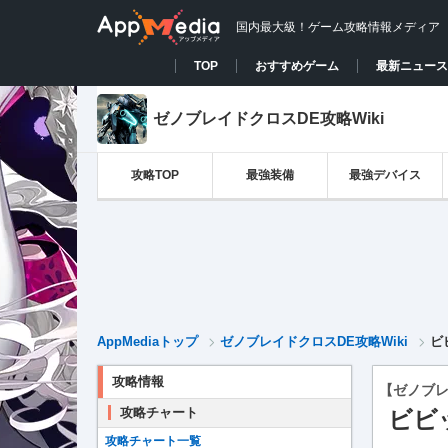
国内最大級！ゲーム攻略情報メディア
TOP
おすすめゲーム
最新ニュース
ゼノブレイドクロスDE攻略Wiki
攻略TOP
最強装備
最強デバイス
AppMediaトップ
ゼノブレイドクロスDE攻略Wiki
ビ
攻略情報
【ゼノブレ
攻略チャート
ビビ
攻略チャート一覧