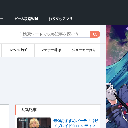
ー
ゲーム攻略Wiki
お役立ちアプリ
レベル上げ
マテチケ稼ぎ
ジョーカー狩り
人気記事
最強おすすめパーティ【ゼ
ノブレイドクロス ディフ