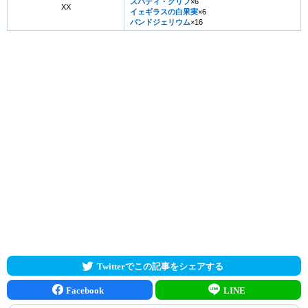
スパティ・グリフ
×6
XX
イェギラスの白果実
×6
バンドジェリウム
×16
Twitterでこの記事をシェアする
Facebook
LINE