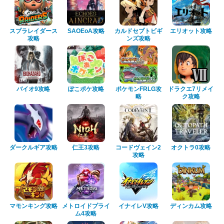
スプラレイダース
SAOEoA攻略
カルドセプトビギ
エリオット攻略
攻略
ンズ攻略
バイオ9攻略
ぽこポケ攻略
ポケモンFRLG攻
ドラクエ7リメイ
略
ク攻略
ダークルギア攻略
仁王3攻略
コードヴェイン2
オクトラ0攻略
攻略
マモンキング攻略
メトロイドプライ
イナイレV攻略
ディンカム攻略
ム4攻略