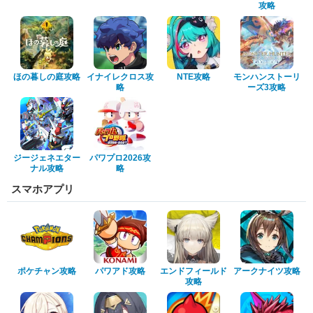
攻略
ほの暮しの庭攻略
イナイレクロス攻
NTE攻略
モンハンストーリ
略
ーズ3攻略
ジージェネエター
パワプロ2026攻
ナル攻略
略
スマホアプリ
ポケチャン攻略
パワアド攻略
エンドフィールド
アークナイツ攻略
攻略