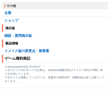
その他
企業
ショップ
掲示板
雑談・質問掲示板
製品情報
リメイク版の変更点・新要素
ゲーム権利表記
© Nintendo/MONOLITHSOFT
※当カテゴリ内のすべての記事は、AppMedia編集部及びライター独自の判断に基
づき作成しています。
※当サイトが掲載しているデータ、画像等の無断使用・無断転載は固くお断りして
おります。