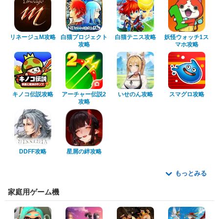
リネージュM攻略
白猫プロジェクト
白猫テニス攻略
妖怪ウォッチ1ス
攻略
マホ攻略
キノコ伝説攻略
アーチャー伝説2
いせのん攻略
スマグロ攻略
攻略
DDFF攻略
星屑の絆攻略
もっとみる
家庭用ゲーム機