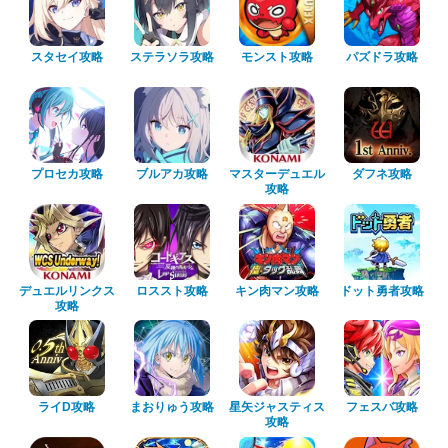
スタセイ攻略
ステラソラ攻略
モンスト攻略
パズドラ攻略
プロセカ攻略
ブルアカ攻略
マスターデュエル
ダフネ攻略
攻略
デュエルリンクス
ロススト攻略
キン肉マン攻略
ドット勇者攻略
攻略
ライD攻略
まおりゅう攻略
星矢ジャスティス
フェスバ攻略
攻略