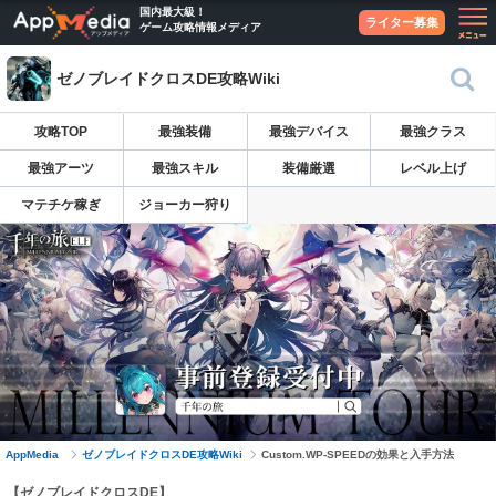
国内最大級！
ライター募集
ゲーム攻略情報メディア
ゼノブレイドクロスDE攻略Wiki
攻略TOP
最強装備
最強デバイス
最強クラス
最強アーツ
最強スキル
装備厳選
レベル上げ
マテチケ稼ぎ
ジョーカー狩り
AppMedia
ゼノブレイドクロスDE攻略Wiki
Custom.WP-SPEEDの効果と入手方法
【ゼノブレイドクロスDE】