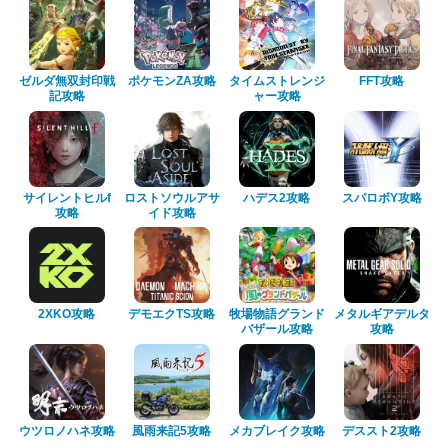
ゼルダ無双封印戦
ポケモンZA攻略
タイムストレンジ
FFT攻略
記攻略
ャー攻略
サイレントヒルf
ロストソウルアサ
ハデス2攻略
スパロボY攻略
攻略
イド攻略
2XKO攻略
デモエクTS攻略
牧場物語グランド
メタルギアデルタ
バザール攻略
攻略
ウツロノハネ攻略
風雨来記5攻略
メカブレイク攻略
デススト2攻略