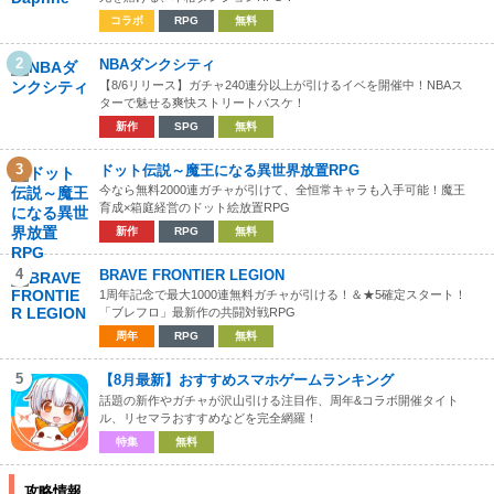
コラボ
RPG
無料
2
NBAダンクシティ
【8/6リリース】ガチャ240連分以上が引けるイベを開催中！NBAス
ターで魅せる爽快ストリートバスケ！
新作
SPG
無料
3
ドット伝説～魔王になる異世界放置RPG
今なら無料2000連ガチャが引けて、全恒常キャラも入手可能！魔王
育成×箱庭経営のドット絵放置RPG
新作
RPG
無料
4
BRAVE FRONTIER LEGION
1周年記念で最大1000連無料ガチャが引ける！＆★5確定スタート！
「ブレフロ」最新作の共闘対戦RPG
周年
RPG
無料
5
【8月最新】おすすめスマホゲームランキング
話題の新作やガチャが沢山引ける注目作、周年&コラボ開催タイト
ル、リセマラおすすめなどを完全網羅！
特集
無料
攻略情報