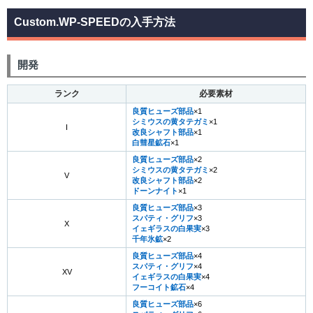
Custom.WP-SPEEDの入手方法
開発
ランク
必要素材
良質ヒューズ部品
×1
シミウスの黄タテガミ
×1
I
改良シャフト部品
×1
白彗星鉱石
×1
良質ヒューズ部品
×2
シミウスの黄タテガミ
×2
V
改良シャフト部品
×2
ドーンナイト
×1
良質ヒューズ部品
×3
スパティ・グリフ
×3
X
イェギラスの白果実
×3
千年氷鉱
×2
良質ヒューズ部品
×4
スパティ・グリフ
×4
XV
イェギラスの白果実
×4
フーコイト鉱石
×4
良質ヒューズ部品
×6