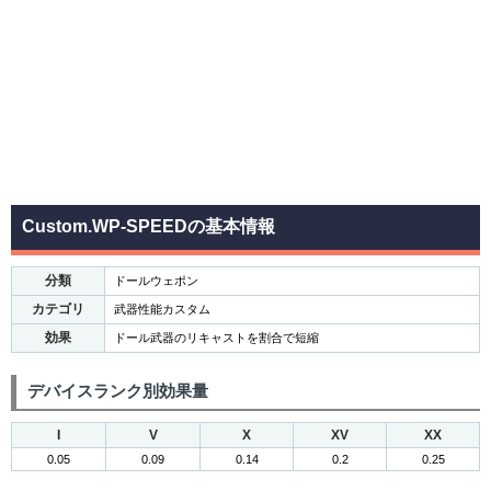
Custom.WP-SPEEDの基本情報
分類
ドールウェポン
カテゴリ
武器性能カスタム
効果
ドール武器のリキャストを割合で短縮
デバイスランク別効果量
I
V
X
XV
XX
0.05
0.09
0.14
0.2
0.25