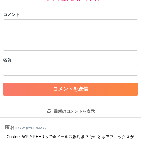
コメント
以下の書き込みを禁止とし、場合によってはコメント削除や書き込み制
限を行う可能性がございます。 あらかじめご了承ください。
・公序良俗に反する投稿
・スパムなど、記事内容と関係のない投稿
・誰かになりすます行為
・個人情報の投稿や、他者のプライバシーを侵害する投稿
名前
・一度削除された投稿を再び投稿すること
・外部サイトへの誘導や宣伝
・アカウントの売買など金銭が絡む内容の投稿
・各ゲームのネタバレを含む内容の投稿
・その他、管理者が不適切と判断した投稿
コメントの削除につきましては下記フォームより申請をいた
だけますでしょうか。
最新のコメントを表示
コメントの削除を申請する
※投稿内容を確認後、順次対応さ
せていただきます。ご了承ください。
匿名
ID:YWQxMDEzMWYy
※一度削除したコメントは復元ができませんのでご注意くだ
Custom.WP-SPEEDって全ドール武器対象？それともアフィックスが
さい。