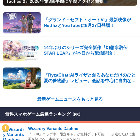
Tactics 2』2026年第3四半期に早期アクセス開始
『グランド・セフト・オートVI』最新映像が
NetflixとYouTubeに8月27日登場！
14年ぶりのシリーズ完全新作『幻想水滸伝
STAR LEAP』が本日から配信開始！
『RyzaChat:AIライザと創るあなただけのひと
夏の夢物語』レビュー。会話を中心に自由な冒
険を進めていくシステムはこれまでにない新鮮
な体験が楽しめる【先行プレイレポート】
最新ゲームニュースをもっと見る
無料スマホゲーム厳選ランキング
【PR】
1
Wizardry Variants Daphne
『FFXI』コラボ中、限定キャラが無料ゲット可能！一歩進むたびに生
死を賭ける、本格ダンジョンRPG！