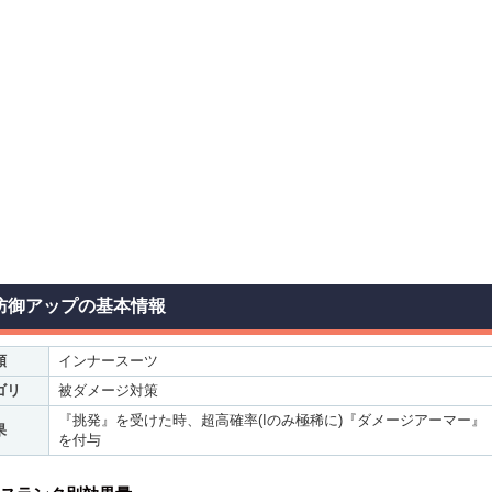
防御アップの基本情報
類
インナースーツ
ゴリ
被ダメージ対策
『挑発』を受けた時、超高確率(Iのみ極稀に)『ダメージアーマー』
果
を付与