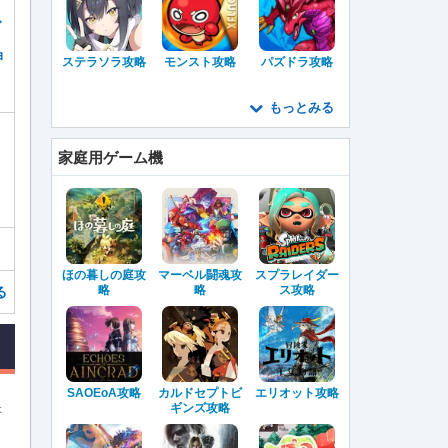
ゼ
ョ
ステラソラ攻略
モンスト攻略
パズドラ攻略
もっとみる
ク
家庭用ゲーム機
ほの暮しの庭攻
マーベル闘魂攻
スプラレイダー
略
略
ス攻略
る
SAOEoA攻略
カルドセプトビ
エリオット攻略
ギンズ攻略
本