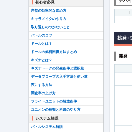
デバイ
初心者必見
序盤の効率的な進め方
I
キャラメイクのやり方
I
取り返しのつかないこと
バトルのコツ
挑発+
ドールとは？
ドールの燃料回復方法まとめ
開発
キズナとは？
キズナトークの発生条件と選択肢
データプローブの入手方法と使い道
夜にする方法
調査率の上げ方
フライトユニットの解放条件
ユニオンの種類と所属のやり方
システム解説
バトルシステム解説