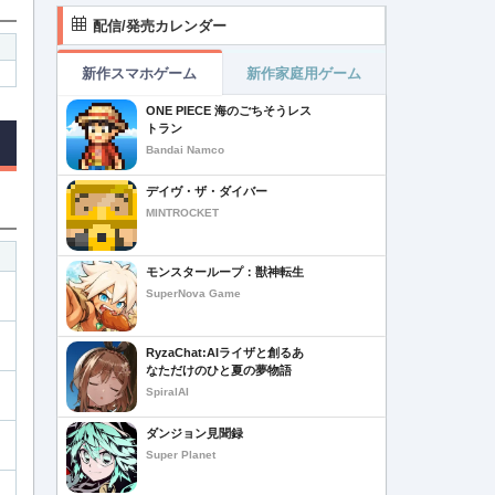
配信/発売カレンダー
新作スマホゲーム
新作家庭用ゲーム
ONE PIECE 海のごちそうレス
トラン
Bandai Namco
デイヴ・ザ・ダイバー
MINTROCKET
モンスターループ：獣神転生
SuperNova Game
RyzaChat:AIライザと創るあ
なただけのひと夏の夢物語
SpiralAI
ダンジョン見聞録
Super Planet