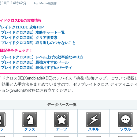
月10日 14時42分
AppMedia編集部
イドクロスDEの攻略情報
レイドクロスDE 攻略TOP
ノブレイドクロスDE】攻略チャート一覧
ノブレイドクロスDE】クリア後要素
ノブレイドクロスDE】取り返しのつかないこと
目記事をチェック！
ノブレイドクロスDE】レベル上げの効率的なやり方
ノブレイドクロスDE】最強おすすめドール
ノブレイドクロスDE】最強おすすめパーティ
ドクロスDE(XenobladeXDE)のデバイス「挑発+防御アップ」について掲載
。効果と入手方法をまとめていますので、ゼノブレイドクロス ディフィニテ
ョン(Switch)の攻略にお役立てください。
データベース一覧
ラ
クラス
アーツ
スキル
ソウル