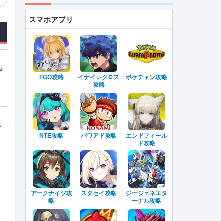
スマホアプリ
デ
FGO攻略
イナイレクロス
ポケチャン攻略
攻略
ィ
NTE攻略
パワアド攻略
エンドフィール
ド攻略
ロ
アークナイツ攻
スタセイ攻略
ジージェネエタ
略
ーナル攻略