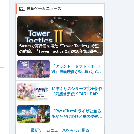
最新ゲームニュース
Steamで高評価を得た『Tower Tactics』待望
の続編、『Tower Tactics 2』2026年第3四半期
に早期アクセス開始
『グランド・セフト・オート
VI』最新映像がNetflixとYou
Tubeに8月27日登場！
14年ぶりのシリーズ完全新作
『幻想水滸伝 STAR LEAP』
が本日から配信開始！
『RyzaChat:AIライザと創る
あなただけのひと夏の夢物
語』レビュー。会話を中心に
自由な冒険を進めていくシス
最新ゲームニュースをもっと見る
テムはこれまでにない新鮮な