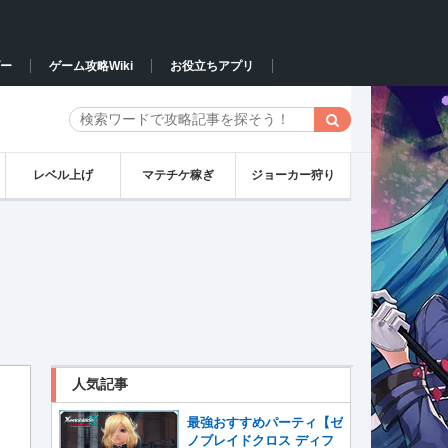
ー
ゲーム攻略Wiki
お役立ちアプリ
レベル上げ
マテチケ稼ぎ
ジョーカー狩り
人気記事
最強おすすめパーティ【ゼ
ノブレイドクロス ディフ