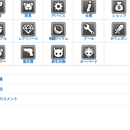
器
防具
デバイス
企業
ショップ
アル
レアリソース
戦闘アイテム
ドール
Dウェポン
マー
超兵器
原生生物
オーバード
報
法
なのコメント