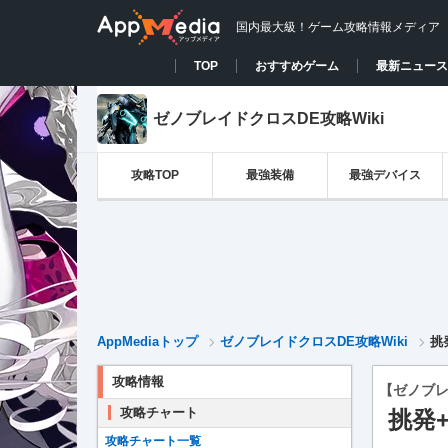
国内最大級！ゲーム攻略情報メディア
TOP
おすすめゲーム
最新ニュース
ゼノブレイドクロスDE攻略Wiki
攻略TOP
最強装備
最強デバイス
AppMediaトップ
ゼノブレイドクロスDE攻略Wiki
挑
攻略情報
【ゼノブレ
攻略チャート
挑発
攻略チャート一覧