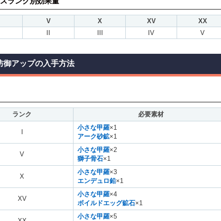
スランク別効果量
V
X
XV
XX
II
III
IV
V
防御アップの入手方法
ランク
必要素材
小さな甲羅
×1
I
アーク砂鉱
×1
小さな甲羅
×2
V
獅子骨石
×1
小さな甲羅
×3
X
エンデュロ鉛
×1
小さな甲羅
×4
XV
ボイルドエッグ鉱石
×1
小さな甲羅
×5
XX