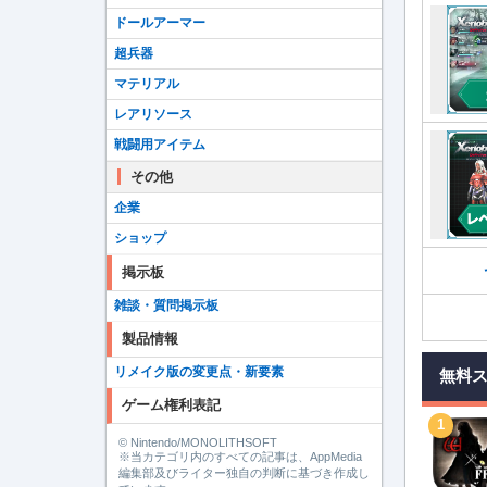
ドールアーマー
超兵器
マテリアル
レアリソース
戦闘用アイテム
その他
企業
ショップ
掲示板
雑談・質問掲示板
製品情報
リメイク版の変更点・新要素
無料
ゲーム権利表記
1
© Nintendo/MONOLITHSOFT
※当カテゴリ内のすべての記事は、AppMedia
編集部及びライター独自の判断に基づき作成し