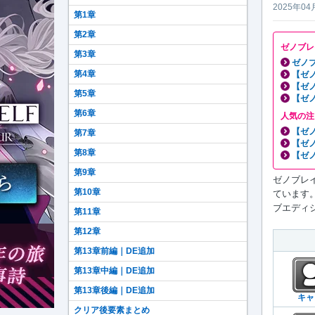
2025年04
第1章
第2章
ゼノブレ
第3章
ゼノブ
第4章
【ゼ
【ゼ
第5章
【ゼ
第6章
人気の注
【ゼ
第7章
【ゼ
第8章
【ゼ
第9章
ゼノブレイ
第10章
ています
ブエディシ
第11章
第12章
第13章前編｜DE追加
第13章中編｜DE追加
第13章後編｜DE追加
キャ
クリア後要素まとめ