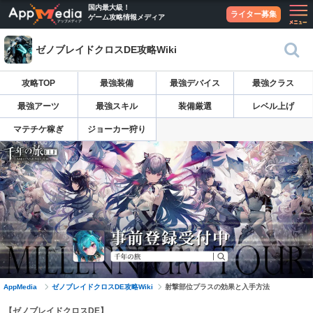
国内最大級！
ライター募集
ゲーム攻略情報メディア
ゼノブレイドクロスDE攻略Wiki
攻略TOP
最強装備
最強デバイス
最強クラス
最強アーツ
最強スキル
装備厳選
レベル上げ
マテチケ稼ぎ
ジョーカー狩り
AppMedia
ゼノブレイドクロスDE攻略Wiki
射撃部位プラスの効果と入手方法
【ゼノブレイドクロスDE】