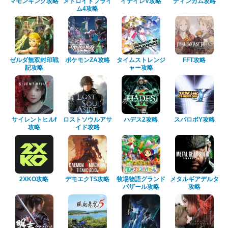
マモンキング攻略
メトロイドプライ
イナイレV攻略
ディンカム攻略
ム4攻略
ゼルダ無双封印戦
ポケモンZA攻略
タイムストレンジ
FFT攻略
記攻略
ャー攻略
サイレントヒルf
ロストソウルアサ
ハデス2攻略
スパロボY攻略
攻略
イド攻略
2XKO攻略
デモエクTS攻略
牧場物語グランド
メタルギアデルタ
バザール攻略
攻略