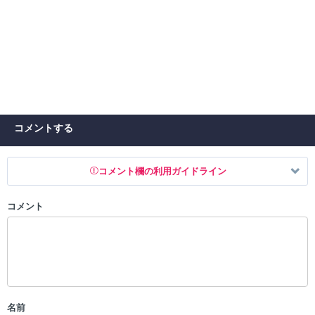
コメントする
コメント欄の利用ガイドライン
コメント
以下の書き込みを禁止とし、場合によってはコメント削除や書き込み制
限を行う可能性がございます。 あらかじめご了承ください。
・公序良俗に反する投稿
・スパムなど、記事内容と関係のない投稿
・誰かになりすます行為
・個人情報の投稿や、他者のプライバシーを侵害する投稿
名前
・一度削除された投稿を再び投稿すること