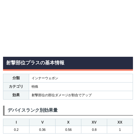
射撃部位プラスの基本情報
分類
インナーウェポン
カテゴリ
特殊
効果
射撃部位の部位ダメージが割合でアップ
デバイスランク別効果量
I
V
X
XV
XX
0.2
0.36
0.56
0.8
1