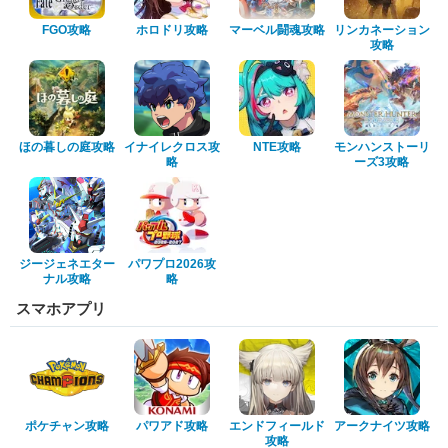
FGO攻略
ホロドリ攻略
マーベル闘魂攻略
リンカネーション
攻略
ほの暮しの庭攻略
イナイレクロス攻
NTE攻略
モンハンストーリ
略
ーズ3攻略
ジージェネエター
パワプロ2026攻
ナル攻略
略
スマホアプリ
ポケチャン攻略
パワアド攻略
エンドフィールド
アークナイツ攻略
攻略