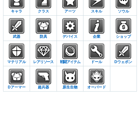
キャラ
クラス
アーツ
スキル
ソウル
武器
防具
デバイス
企業
ショップ
マテリアル
レアリソース
戦闘アイテム
ドール
Dウェポン
Dアーマー
超兵器
原生生物
オーバード