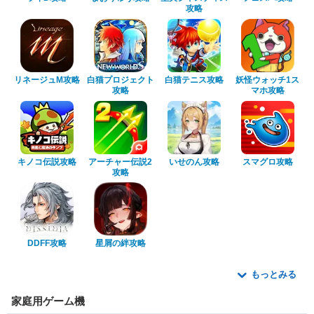
攻略
リネージュM攻略
白猫プロジェクト
白猫テニス攻略
妖怪ウォッチ1ス
攻略
マホ攻略
キノコ伝説攻略
アーチャー伝説2
いせのん攻略
スマグロ攻略
攻略
DDFF攻略
星屑の絆攻略
もっとみる
家庭用ゲーム機