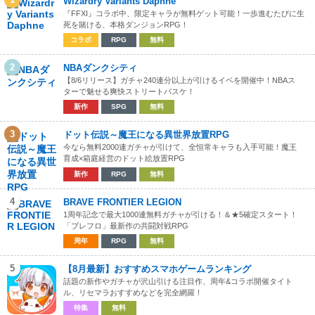
Wizardry Variants Daphne
『FFXI』コラボ中、限定キャラが無料ゲット可能！一歩進むたびに生
死を賭ける、本格ダンジョンRPG！
コラボ
RPG
無料
2
NBAダンクシティ
【8/6リリース】ガチャ240連分以上が引けるイベを開催中！NBAス
ターで魅せる爽快ストリートバスケ！
新作
SPG
無料
3
ドット伝説～魔王になる異世界放置RPG
今なら無料2000連ガチャが引けて、全恒常キャラも入手可能！魔王
育成×箱庭経営のドット絵放置RPG
新作
RPG
無料
4
BRAVE FRONTIER LEGION
1周年記念で最大1000連無料ガチャが引ける！＆★5確定スタート！
「ブレフロ」最新作の共闘対戦RPG
周年
RPG
無料
5
【8月最新】おすすめスマホゲームランキング
話題の新作やガチャが沢山引ける注目作、周年&コラボ開催タイト
ル、リセマラおすすめなどを完全網羅！
特集
無料