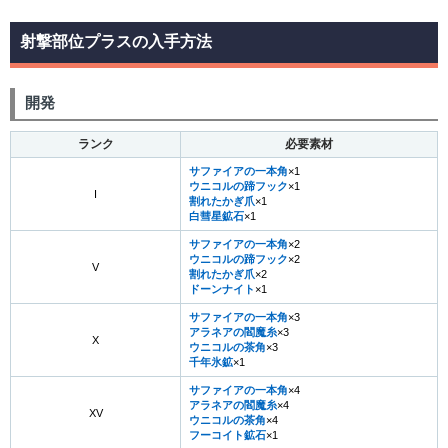
射撃部位プラスの入手方法
開発
ランク
必要素材
サファイアの一本角
×1
ウニコルの蹄フック
×1
I
割れたかぎ爪
×1
白彗星鉱石
×1
サファイアの一本角
×2
ウニコルの蹄フック
×2
V
割れたかぎ爪
×2
ドーンナイト
×1
サファイアの一本角
×3
アラネアの閻魔糸
×3
X
ウニコルの茶角
×3
千年氷鉱
×1
サファイアの一本角
×4
アラネアの閻魔糸
×4
XV
ウニコルの茶角
×4
フーコイト鉱石
×1