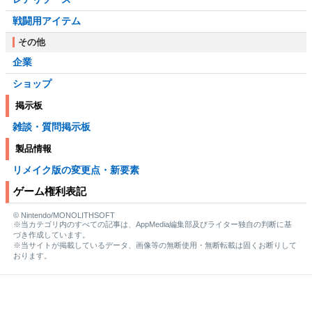
戦闘用アイテム
その他
企業
ショップ
掲示板
雑談・質問掲示板
製品情報
リメイク版の変更点・新要素
ゲーム権利表記
© Nintendo/MONOLITHSOFT
※当カテゴリ内のすべての記事は、AppMedia編集部及びライター独自の判断に基
づき作成しています。
※当サイトが掲載しているデータ、画像等の無断使用・無断転載は固くお断りして
おります。