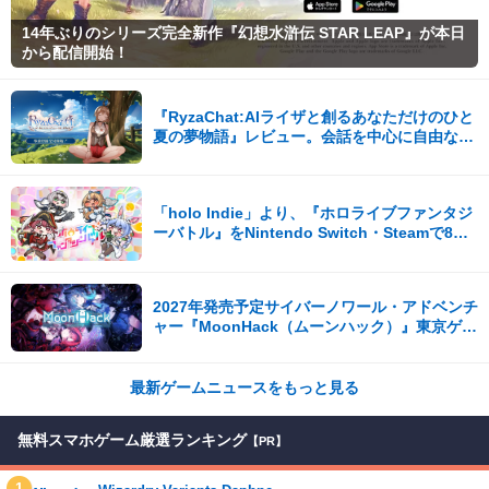
14年ぶりのシリーズ完全新作『幻想水滸伝 STAR LEAP』が本日
から配信開始！
『RyzaChat:AIライザと創るあなただけのひと
夏の夢物語』レビュー。会話を中心に自由な冒
険を進めていくシステムはこれまでにない新鮮
な体験が楽しめる【先行プレイレポート】
「holo Indie」より、『ホロライブファンタジ
ーバトル』をNintendo Switch・Steamで8月7
日発売！
2027年発売予定サイバーノワール・アドベンチ
ャー『MoonHack（ムーンハック）』東京ゲー
ムダンジョン13出展！
最新ゲームニュースをもっと見る
無料スマホゲーム厳選ランキング
【PR】
1