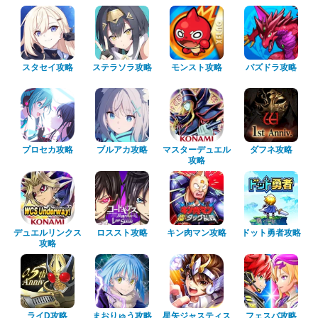
スタセイ攻略
ステラソラ攻略
モンスト攻略
パズドラ攻略
プロセカ攻略
ブルアカ攻略
マスターデュエル
ダフネ攻略
攻略
デュエルリンクス
ロススト攻略
キン肉マン攻略
ドット勇者攻略
攻略
ライD攻略
まおりゅう攻略
星矢ジャスティス
フェスバ攻略